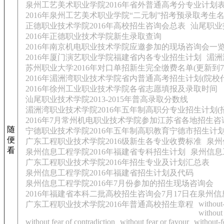
泉州工艺美术职业学院2016年省外普通高考分专业计划
2016年泉州工艺美术职业学院“二元制”招考预录取考生
正德职业技术学院2016年高校招生咨询会总表
汕尾职业
2016年正德职业技术学院新生录取查询
2016年南京机电职业技术学院应邀参加的现场咨询会一览表(
2016年厦门演艺职业学院福建省内各专业招生计划
湄洲
苏州职业大学2016年对口单招新生完全缴费名单(更新到7
2016年湄洲湾职业技术学院省内普通高考招生计划(院校代码
2016年徐州工业职业技术学院各省志愿填报及录取时间
汕尾职业技术学院2013-2015年普高录取分数线
湄洲湾职业技术学院2016年五年制高职分专业招生计划(招
2016年7月常州机电职业技术学院参加江苏省各地招生
随
宁德职业技术学院2016年五年制高职教育宁德市招生计
便
广东工程职业技术学院2016级新生各专业收费标准
泉州
看
泉州信息工程学院2016年福建省专科招生计划
泉州信息
广东工程职业技术学院2016年招生专业及计划汇总表
泉州信息工程学院2016年福建省招生计划及代码
泉州信息工程学院2016年7月份参加的招生现场咨询会
2016年福建省本科二批高校招生咨询会7月17日在泉州
without
广东工程职业技术学院2016年普通高校招生章程
without 
without fear of contradiction
without fear or favour
without-f