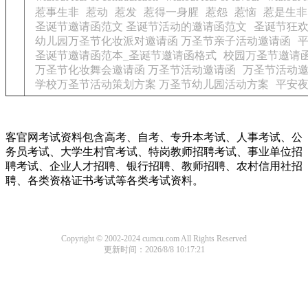
惹事生非
惹动
惹发
惹得一身腥
惹怨
惹恼
惹是生非
圣诞节邀请函范文 圣诞节活动的邀请函范文
圣诞节狂欢
幼儿园万圣节化妆派对邀请函 万圣节亲子活动邀请函
圣诞节邀请函范本_圣诞节邀请函格式
校园万圣节邀请函
万圣节化妆舞会邀请函 万圣节活动邀请函
万圣节活动邀
学校万圣节活动策划方案 万圣节幼儿园活动方案
平安夜
客官网考试资料包含高考、自考、专升本考试、人事考试、公
务员考试、大学生村官考试、特岗教师招聘考试、事业单位招
聘考试、企业人才招聘、银行招聘、教师招聘、农村信用社招
聘、各类资格证书考试等各类考试资料。
Copyright © 2002-2024 cumcu.com All Rights Reserved
更新时间：2026/8/8 10:17:21