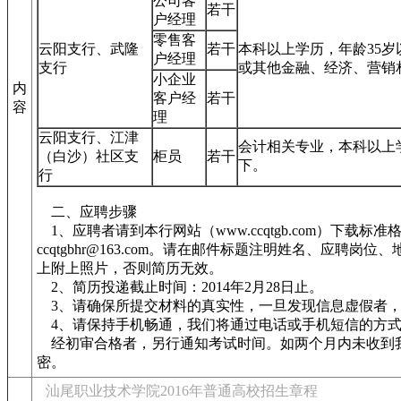
公司客
若干
户经理
零售客
云阳支行、武隆
若干
本科以上学历，年龄35岁
户经理
支行
或其他金融、经济、营销
小企业
内
客户经
若干
容
理
云阳支行、江津
会计相关专业，本科以上学
（白沙）社区支
柜员
若干
下。
行
二、应聘步骤
1、应聘者请到本行网站（www.ccqtgb.com）下载标
ccqtgbhr@163.com。请在邮件标题注明姓名、应聘
上附上照片，否则简历无效。
2、简历投递截止时间：2014年2月28日止。
3、请确保所提交材料的真实性，一旦发现信息虚假者，
4、请保持手机畅通，我们将通过电话或手机短信的方式
经初审合格者，另行通知考试时间。如两个月内未收到
密。
汕尾职业技术学院2016年普通高校招生章程