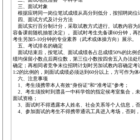
三、面试对象
根据应聘同一岗位笔试成绩从高分到低分，按招聘岗位计
四、面试方式及计分方法
面试实行百分制计分，采取试教方式进行。试教内容为
容备课前随机抽签决定）。面试时考生先备课60分钟，再按
考生另加5-10分钟的专业素养（武术或体操方向）展示。
五、考试排名的确定
面试结束后，按笔试、面试成绩各占总成绩50%的比例
绩均保留小数点后两位数，第三位小数按四舍五入办法处
确定；再相同者竞争末位招聘计划时另加试教内容确定考
1:2的比例的，则面试成绩必须达到60分以上，方可作为
六、注意事项
1、考生须携带本人有效“身份证”和“准考证”参考；
2、考生须按时到澧县一中科学馆的指定候考室集合，未
面试资格；
3、面试时不得透露本人姓名、社会关系等个人信息，否
4、参加面试的考生不得携带通讯工具进入考场，否则，