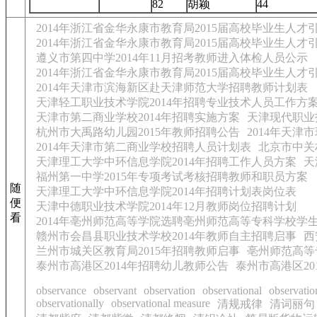
82
胡颖
44
2014年浙江省金华永康市教育局2015届高校毕业生人才
2014年浙江省金华永康市教育局2015届高校毕业生人才
遵义市第四中学2014年11月招考教师进入体检人员公示
2014年浙江省金华永康市教育局2015届高校毕业生人才
2014年天津市滨海新区赴天津师范大学招聘教师计划表
天津轻工职业技术学院2014年招聘专业技术人员工作方
天津市第二商业学校2014年招聘实施方案
天津现代职业
杭州市大禹路幼儿园2015年教师招聘公告
2014年天
2014年天津市第二商业学校招聘人员计划表
北京市中关
天津理工大学中环信息学院2014年招聘工作人员方案
天
福州第一中学2015年专项考试考核招聘教师和职员方案
随
天津理工大学中环信息学院2014年招聘计划表岗位表
便
天津中德职业技术学院2014年12月教师岗位招聘计划
看
2014年亳州师范高等学院选聘亳州师范高等专科学校学
赣州市会昌县职业技术学校2014年教师自主招聘启事
西
兰州市城关区教育局2015年招聘教师启事
亳州师范高等专
泰州市高港区2014年招聘幼儿教师公告
泰州市高港区20
observance
observant
observation
observational
observatio
observationally
observational measure
清规戒律
清词丽句