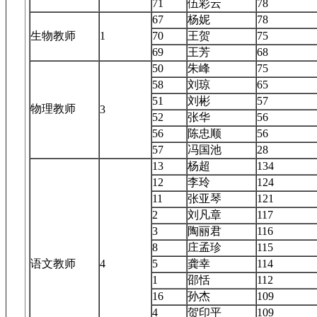
71
伍彩云
78
67
杨妮
78
生物教师
1
70
王贺
75
69
王芳
68
50
朱峰
75
58
刘琼
65
51
刘彬
57
物理教师
3
52
张华
56
56
陈忠顺
56
57
冯国池
28
13
杨超
134
12
李玲
124
11
张亚琴
121
2
刘凡章
117
3
陶丽君
116
8
庄孟珍
115
语文教师
4
5
龚幸
114
1
邵恬
112
16
孙杰
109
4
贺印平
109