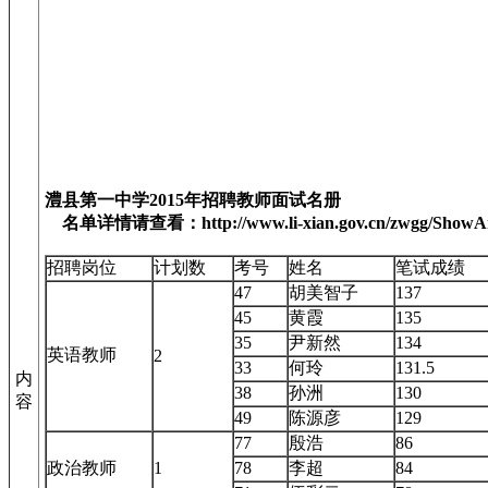
澧县第一中学2015年招聘教师面试名册
名单详情请查看：http://www.li-xian.gov.cn/zwgg/ShowArti
招聘岗位
计划数
考号
姓名
笔试成绩
47
胡美智子
137
45
黄霞
135
35
尹新然
134
英语教师
2
33
何玲
131.5
内
38
孙洲
130
容
49
陈源彦
129
77
殷浩
86
政治教师
1
78
李超
84