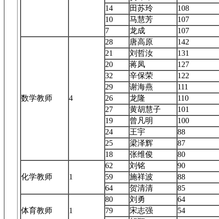
14
田苏玲
108
10
马慧芳
107
7
龙成
107
28
唐高原
142
21
刘哲汝
131
20
蒋凤
127
32
辛保荣
122
29
谢海燕
111
数学教师
4
26
龙隆
110
27
黄胡慧子
101
19
曾凡明
100
24
王宇
88
25
梁泽辉
87
18
张维俊
80
62
刘铭
90
化学教师
1
59
施祥波
88
64
贺清清
85
80
刘勇
64
体育教师
1
79
宋志强
54