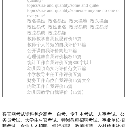
quantity/
topics/size-and-quantity/some-and-quite/
topics/size-and-quantity/someone-anyone-no-one-or-
everyone/
改名换姓
改名易姓
改天换地
改头换面
改姓易代
改姓更名
改张易调
改弦易张
改弦易调
改弦易辙
教师教学自我反思评价15篇
教师个人简短的自我评价15篇
公开课自我评价简短15篇
心理健康自我评价模板15篇
统计工作自我评价五篇800字以上
幼儿园顶岗实习评价范文五篇
小学教导主任工作评价五篇
财务工作岗位自我评价15篇大全
内勤工作自我评价15篇
幼儿园教学自我评价【15篇】
客官网考试资料包含高考、自考、专升本考试、人事考试、公
务员考试、大学生村官考试、特岗教师招聘考试、事业单位招
聘考试、企业人才招聘、银行招聘、教师招聘、农村信用社招