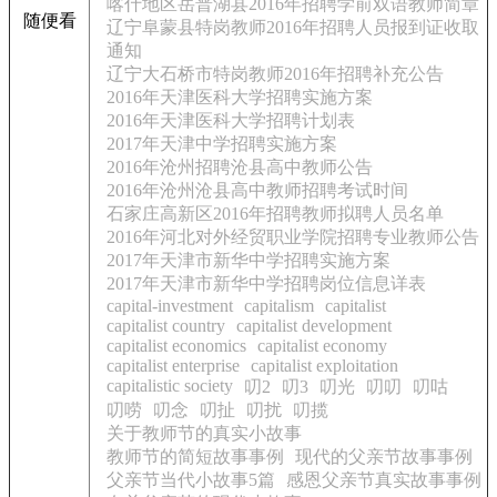
喀什地区岳普湖县2016年招聘学前双语教师简章
随便看
辽宁阜蒙县特岗教师2016年招聘人员报到证收取
通知
辽宁大石桥市特岗教师2016年招聘补充公告
2016年天津医科大学招聘实施方案
2016年天津医科大学招聘计划表
2017年天津中学招聘实施方案
2016年沧州招聘沧县高中教师公告
2016年沧州沧县高中教师招聘考试时间
石家庄高新区2016年招聘教师拟聘人员名单
2016年河北对外经贸职业学院招聘专业教师公告
2017年天津市新华中学招聘实施方案
2017年天津市新华中学招聘岗位信息详表
capital-investment
capitalism
capitalist
capitalist country
capitalist development
capitalist economics
capitalist economy
capitalist enterprise
capitalist exploitation
capitalistic society
叨2
叨3
叨光
叨叨
叨咕
叨唠
叨念
叨扯
叨扰
叨揽
关于教师节的真实小故事
教师节的简短故事事例
现代的父亲节故事事例
父亲节当代小故事5篇
感恩父亲节真实故事事例