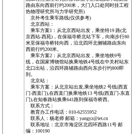
路由东向西前行约200米，大门入口处同时挂工程
热物理研究所与力学研究所)
京外考生乘车路线(仅供参考)
北京西站：
乘车方案1：从北京西站出发，乘坐特19 路(北
京西站-西苑)，在保福寺桥北站下车，向南步行80
米至保福寺桥转向西，沿北四环北侧辅路由东向
西前行约200米。
乘车方案2：从北京西站出发，乘坐地铁9号
线，在国家博物馆站换乘地铁4号线在中关村站东
北口出站，沿四环路辅路由西向东步行约800即
到。
北京站：
乘车方案：从北京站出发,乘坐地铁2 号线(西直
门-西直门),在西直门换乘地铁13 号线(西直门-东直
门),在知春路站换乘641路到保福寺桥西。
联系方式：
教育办工作电话：010-62555952
联系人：杨老师 邮箱：yangyz@iet.cn
联系地址：北京市海淀区北四环西路11号 邮
编：100190