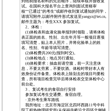
到纸制报名材料的先后顺序，陆续审核并接收复
试。在国科大报名平台上查询到面试资格审
核““已通过”的考生”或邮件收到复试通知的同学，
请填写附件,以邮件附件形式发送至yangyz@iet.cn,
邮件主题为：考生XXX 参加复试。
2、体检：
(1)体检表和血液化验单报到时领取，请将体检
表正面的姓名、性别、出生年月等一般项目逐项
填写清楚，贴上本人照片，并将化验单上的姓
名、性别、年龄等填写清楚。
(2)体检费共200元(报到时交)。
(3)体检地点：地点另行通知。
(4)体检要求：抽血前请空腹，前一天注意休
息，不要太劳累，不要饮酒。体检时带好本人有
效身份证件备查。体检表上除划去的项目均要检
查，所有项目检查完毕后将体检表交至体检中心
前台处。
3 、复试考生的食宿自行安排
参加复试考生交通费、食宿自理。
· 京外考生乘车路线
我所地址：北京市海淀区北四环西路11号中科
院工程热物理研究所(从保福寺桥沿北四环北侧辅