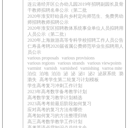
连云港经开区公办幼儿园2019年招聘副园长及骨
干教师拟聘名单公示（第二批
2020年淮安盱眙县向乡村定向师范生、免费男幼
师招聘教师拟聘公示
2020年淮安区招聘教体系统事业单位人员拟聘用
人员公示（第二批）
2020年上海旅游高等专科学校招聘工作人员公告
仁寿县考聘2020届省属公费师范毕业生拟聘用人
员公示
various proposals
various provisions
various regions
various strands
various viewpoints
varmint
varnish
varnished
varnishing
varroa mite
泊位
泊地
泊泊
泌
泌
泌1
泌2
泌尿系统
泐
泐失
高考学生第二轮复习计划模板
学生高考复习冲刺工作计划
2023年高考数学备考教学计划
高考数学复习教学计划精选
2023高考考前最后阶段如何复习
应对高考的复习方法有哪些
高考如何复习的方法整理归纳
高三高考数学教学工作计划
高考英语必背知识点总结大全