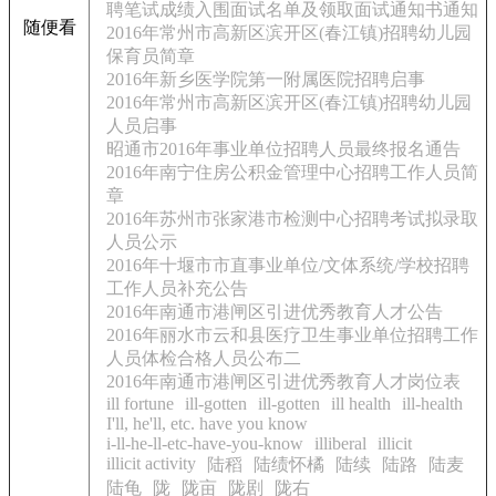
聘笔试成绩入围面试名单及领取面试通知书通知
随便看
2016年常州市高新区滨开区(春江镇)招聘幼儿园
保育员简章
2016年新乡医学院第一附属医院招聘启事
2016年常州市高新区滨开区(春江镇)招聘幼儿园
人员启事
昭通市2016年事业单位招聘人员最终报名通告
2016年南宁住房公积金管理中心招聘工作人员简
章
2016年苏州市张家港市检测中心招聘考试拟录取
人员公示
2016年十堰市市直事业单位/文体系统/学校招聘
工作人员补充公告
2016年南通市港闸区引进优秀教育人才公告
2016年丽水市云和县医疗卫生事业单位招聘工作
人员体检合格人员公布二
2016年南通市港闸区引进优秀教育人才岗位表
ill fortune
ill-gotten
ill-gotten
ill health
ill-health
I'll, he'll, etc. have you know
i-ll-he-ll-etc-have-you-know
illiberal
illicit
illicit activity
陆稻
陆绩怀橘
陆续
陆路
陆麦
陆龟
陇
陇亩
陇剧
陇右