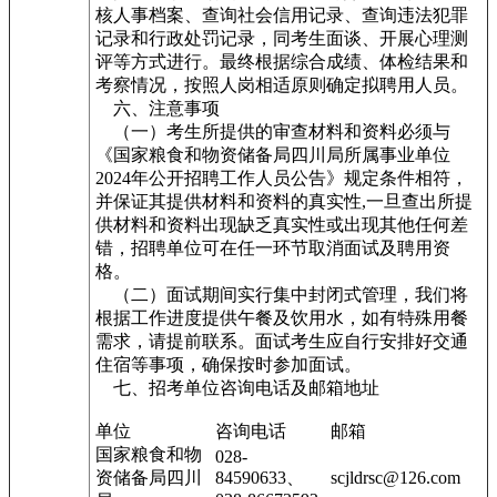
核人事档案、查询社会信用记录、查询违法犯罪
记录和行政处罚记录，同考生面谈、开展心理测
评等方式进行。最终根据综合成绩、体检结果和
考察情况，按照人岗相适原则确定拟聘用人员。
六、注意事项
（一）考生所提供的审查材料和资料必须与
《国家粮食和物资储备局四川局所属事业单位
2024年公开招聘工作人员公告》规定条件相符，
并保证其提供材料和资料的真实性,一旦查出所提
供材料和资料出现缺乏真实性或出现其他任何差
错，招聘单位可在任一环节取消面试及聘用资
格。
（二）面试期间实行集中封闭式管理，我们将
根据工作进度提供午餐及饮用水，如有特殊用餐
需求，请提前联系。面试考生应自行安排好交通
住宿等事项，确保按时参加面试。
七、招考单位咨询电话及邮箱地址
单位
咨询电话
邮箱
国家粮食和物
028-
资储备局四川
84590633、
scjldrsc@126.com