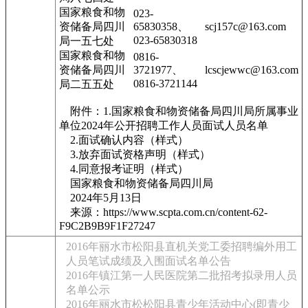
国家粮食和物
023-
资储备局四川
65830358、
scj157c@163.com
023-65830318
局一五七处
国家粮食和物
0816-
资储备局四川
3721977、
lcscjewwc@163.com
0816-3721144
局二五五处
附件：1.国家粮食和物资储备局四川局所属事业
单位2024年公开招聘工作人员面试人员名单
2.面试确认内容（样式）
3.放弃面试资格声明（样式）
4.同意报考证明（样式）
国家粮食和物资储备局四川局
2024年5月13日
来源：https://www.scpta.com.cn/content-62-
F9C2B9B9F1F27247
2016年丽水市松阳县直机关党工委招聘编外用工
人员笔试成绩及入围面试名单公告
2016年镇江第一人民医院第二批招考拟录用人员
名单公示
2016年丽水市松松阳县青少年活动中心(即青少