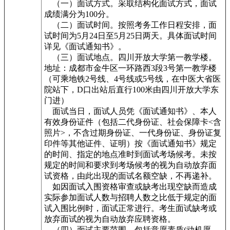
（一）面试方式。采取结构化面试方式，面试
成绩满分为100分。
（二）面试时间。按照考务工作日程安排，面
试时间为5月24日至5月25日两天。具体面试时间
详见《面试通知书》。
（三）面试地点。四川开放大学第一教学楼。
地址：成都市金牛区一环路西3段3号第一教学楼
（可乘地铁2号线、4号线或5号线，在中医大省医
院站下，D口出站后直行100米由四川开放大学东
门进）
面试当日，面试人员凭《面试通知书》、本人
有效身份证件（包括二代身份证、社会保障卡<含
照片>，不含过期身份证、一代身份证、身份证复
印件等其他证件、证明）按《面试通知书》规定
的时间、指定的地点准时到面试考场候考。未按
规定的时间和要求到考场候考的视为自动放弃面
试资格，由此出现的面试名额空缺，不再递补。
如因面试入围资格审查或缺考出现空缺而造成
实际参加面试人数与招聘人数之比低于规定的面
试入围比例时，面试正常进行。考生面试缺考或
放弃面试的视为自动放弃应聘资格。
（四）面试主要范围。包括意愿素质(动机愿