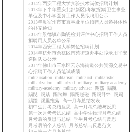
2014年西安工程大学实验技术岗位招聘计划
2013年下半年重庆北部新区(考核)招聘卫生事业
单位及中小学医务工作人员拟聘用公示
2013年度宿州市市直事业单位招聘人员递补体检
的补充通知
2013年景德镇市陶瓷检测评估中心招聘工作人员
拟聘用人员名单公示
2014年西安工程大学岗位招聘计划
2014年杭州市余杭区南苑街道办事处拟录用平安
巡防队员公示
2014年佛山市三水区云东海街道公共资源交易中
心招聘工作人员笔试成绩
militarisation
militarism
militarist
militaristic
militarization
militarized
military
military academy
military-academy
military adviser
踢荡
踢跳
踢跶
踢踏
踢踏舞
踢踢碰碰
踢踢绊绊
踢蹋
踢蹬
踢里拖落
高一月考总结发表
初中生月考总结反思
高一月考总结与反思
第一次月考考试总结
高中学生物理月考总结
月考后的反思与总结
学生月考总结与反思
月考后的个人总结
月考总结与反思范文
初三第一次月考总结