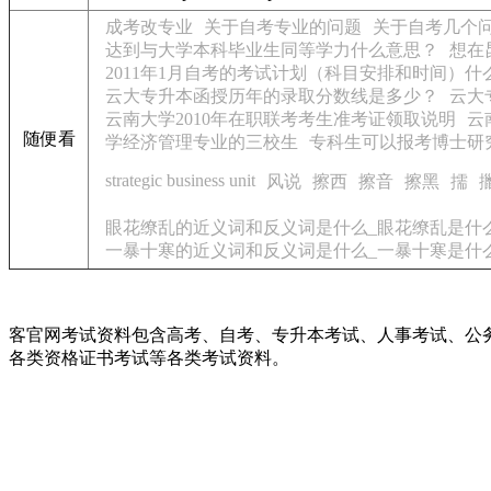
成考改专业
关于自考专业的问题
关于自考几个
达到与大学本科毕业生同等学力什么意思？
想在
2011年1月自考的考试计划（科目安排和时间）什
云大专升本函授历年的录取分数线是多少？
云大
云南大学2010年在职联考考生准考证领取说明
云
随便看
学经济管理专业的三校生
专科生可以报考博士研
strategic business unit
风说
擦西
擦音
擦黑
擩
眼花缭乱的近义词和反义词是什么_眼花缭乱是什
一暴十寒的近义词和反义词是什么_一暴十寒是什
客官网考试资料包含高考、自考、专升本考试、人事考试、公
各类资格证书考试等各类考试资料。