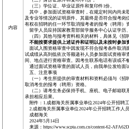
（三）学位证、毕业证原件和复印件1份。
其中，参加面试资格审查时，在规定时间内尚未取得
及专业等情况的证明原件。其最终是否符合报考岗
有权在招聘的任一环节取消报考者的报考（聘用）
内容
留学人员应持国家教育部留学服务中心认证学历
（四）其他与报考资料相关的材料，具体见《招聘
不能按要求提供上述证件和证明以及未按时参加
面试入围资格审查中因发现不符合报考条件取消面
试成绩从高到低依次等额递补人员参加面试资格审
间、地点进行资格审查。因考生联系电话有误或不
通过面试资格审查的面试人员，由我单位发给面
五、注意事项
（一）考生所提供的审查材料和资料必须与《招聘
取消考生的报考（聘用）资格。
（二）请考生务必保持手机、座机、电子邮箱联系
承担相应后果。
附件：1.成都海关所属事业单位2024年公开招
2.成都海关所属事业单位2024年公开招聘工作人
成都海关
2024年5月14日
来源：https://www.scpta.com.cn/content-62-AFA6