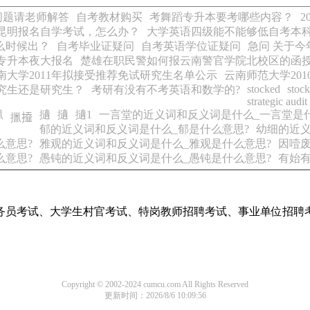
问题请老师解答
自考教材购买
考舞蹈专升本要考哪些内容？
昆明报名自学考试，怎么办？
大学英语四级能不能够低自考本
么时候出？
自考毕业证疑问
自考英语学位证疑问
急问 关于
专升本夜大报名
楚雄在职民警如何报云南警官学院北校区的函
南大学2011年拟接受推荐免试研究生名单公示
云南师范大学20
stocked
stoc
究生还是研究生？
考研有没有不考英语和数学的?
strategic audit
擸
擿
擿
擿1
一言堂的近义词和反义词是什么_一言堂是
擸𢶍
郁的近义词和反义词是什么_郁是什么意思?
幼细的近义
么意思?
雅观的近义词和反义词是什么_雅观是什么意思?
因噎
么意思?
愚钝的近义词和反义词是什么_愚钝是什么意思?
有始
务员考试、大学生村官考试、特岗教师招聘考试、事业单位招聘
Copyright © 2002-2024 cumcu.com All Rights Reserved
更新时间：2026/8/6 10:09:56