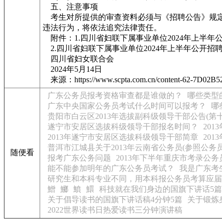
五、注意事项
考生对所提供的审查资料必须与《招聘公告》规定
违法行为，将依法追究法律责任。
附件：1.四川省妇联下属事业单位2024年上半
2.四川省妇联下属事业单位2024年上半年公开
四川省妇女联合会
2024年5月14日
来源：https://www.scpta.com.cn/content-62-7D02B
广东公务员报考资格审查都是谁做的？
哪些类型
广东中央国家公务员考试什么时间可以报考？
哪
贵阳市白云区2013年选拔副科级领导干部公告(第十
遂宁市安居区选拔科级领导干部报名时间？
20
2013年遂宁市安居区选拔科级领导干部简章
20
普洱市江城县关于2013年云南省公务员(参照公
随便看
报考广东公务问题
2013年下半年重庆市考录公务
能不能参加明年的广东公务员考试？
我是广东考
研究生和本科专业不同，用本科报公务员考算应届
鱛
鱜
鱝
鱞
科技就在我们身边的国旗下讲话5篇
关于倡导读书的国旗下讲话稿4分钟5篇
关于锻炼
2022世界读书日热爱读书三分钟演讲稿