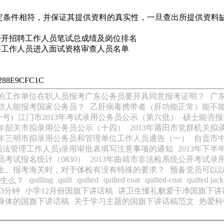
条件相符，并保证其提供资料的真实性，一旦查出所提供资料
年公开招聘工作人员笔试总成绩及岗位排名
招聘工作人员进入面试资格审查人员名单
5288E9CFC1C
的工作单位在职人员报考广东公务员要开具同意报考证明？
广
些人能报考国家公务员？
乙肝病毒携带者（肝功能正常）能不
号)
江门市2013年考试录用公务员公示（第六批）
硕士能否报
13年韶关市拟录用公务员公示（十四）
2013年莆田市党群机关
13年三明市拟录用公务员和管理单位工作人员通告（一）
自贡市中
务员法管理工作人员)录用审批表填写注意事项的通知
2013年下
员考试报名统计（0830）
2013年曲靖市非法检系统公开考试录
生。报考海关时，对于体检有没有特殊的要求？
预备党员可以
quilling
quilt
quilted
quilted coat
quilted-coat
quilted jack
生么？
3分钟
小学12月份国旗下讲话稿
讲卫生懂礼貌爱干净国旗下讲
身体的国旗下讲话稿
关于学习主题的国旗下讲话稿范文
热爱科