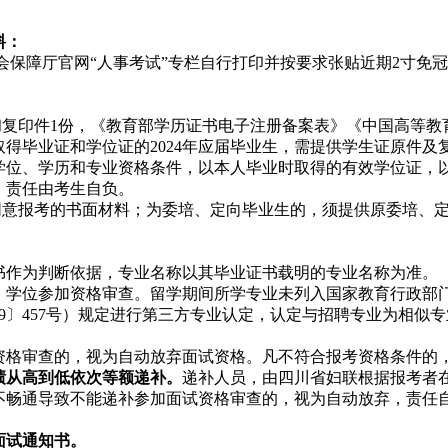
料：
会保障厅官网“人事考试”专栏自行打印并按要求张贴近期2寸免
复印件1份，《教育部学历证书电子注册备案表》《中国高等教
毕业证和学位证的2024年应届毕业生，需提供学生证原件及
学位、学历和专业资格条件，以本人毕业时取得的有效学位证，
，责任由考生自负。
同意报考的书面材料；为委培、定向毕业生的，须提供原委培、
作为判断依据，专业名称以其毕业证书载明的专业名称为准。
学位参加资格审查。留学期间所学专业未列入国家教育行政部
09〕457号）规定进行第三方专业认定，认定与招聘专业为相
格审查的，视为自动放弃面试资格。凡不符合报考资格条件的
绩从高到低依次等额递补。
递补人员，由四川省妇联根据报考者
不畅通导致不能递补参加面试资格审查的，视为自动放弃，责任自
面试通知书。