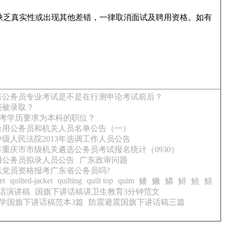
缺乏真实性或出现其他差错，一律取消面试及聘用资格。如有
东公务员专业考试是不是在行测申论考试前后？
能被录取？
考学历要求为本科的职位？
拟录用公务员和机关人员名单公告（一）
级人民法院2013年选调工作人员公告
半年重庆市市级机关遴选公务员考试报名统计（0930）
用公务员拟录人员公告
广东政审问题
以党员资格报考广东省公务员吗?
et
quilted-jacket
quilting
quilt top
quim
鱕
鱖
鱗
鱘
鱙
鱚
话演讲稿
国旗下讲话稿讲卫生教育3分钟范文
学国旗下讲话稿范本3篇
防震避震国旗下讲话稿三篇