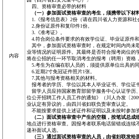
四、资格审查必带的材料
（一）参加面试资格审查的考生，须携带以下材
1.《报考信息表》2份（请在四川省人力资源和社
2.身份证原件和复印件1份。
3.《准考证》。
4.符合岗位条件要求的有效学位证、毕业证原件和
其中，参加面试资格审查时，在规定时间内尚未取得
业等情况的证明原件。其最终是否符合报考岗位的
内容
将在公招的任一环节取消考生的报考（聘用）资格
5.考生为在编在职人员的，须提供原单位出具的
6.近期2寸免冠证件照片1张。
7.其他与报考资格相关的材料。
报考者的学历、学位以其本人毕业证书、学位证书
留学人员应持国家教育部留学服务中心认证学历、
位公开招聘工作人员工作的通知》（川人办发〔20
业认定有异议的，由四川省妇联负责审查认定。
不能按要求提供上述证件和证明以及未按时参加资
（二）面试资格审查中产生的空额，按笔试总成
地点进行资格审查。因报考者联系电话留错或连续
递补面试人选。
（三）通过面试资格审查的人员，由省妇联发给