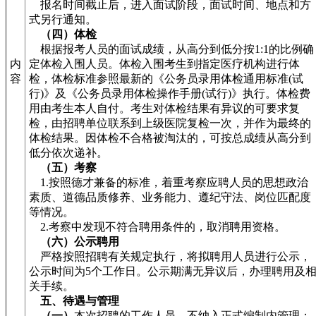
报名时间截止后，进入面试阶段，面试时间、地点和方
式另行通知。
（四）体检
根据报考人员的面试成绩，从高分到低分按1:1的比例确
内
定体检入围人员。体检入围考生到指定医疗机构进行体
容
检，体检标准参照最新的《公务员录用体检通用标准(试
行)》及《公务员录用体检操作手册(试行)》执行。体检费
用由考生本人自付。考生对体检结果有异议的可要求复
检，由招聘单位联系到上级医院复检一次，并作为最终的
体检结果。因体检不合格被淘汰的，可按总成绩从高分到
低分依次递补。
（五）考察
1.按照德才兼备的标准，着重考察应聘人员的思想政治
素质、道德品质修养、业务能力、遵纪守法、岗位匹配度
等情况。
2.考察中发现不符合聘用条件的，取消聘用资格。
（六）公示聘用
严格按照招聘有关规定执行，将拟聘用人员进行公示，
公示时间为5个工作日。公示期满无异议后，办理聘用及
关手续。
五、待遇与管理
（一）
本次招聘的工作人员，不纳入正式编制内管理；