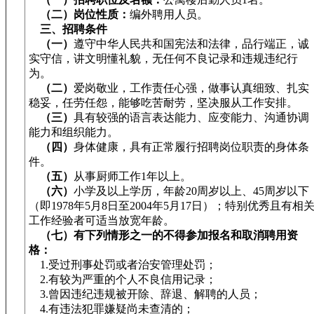
（二）岗位性质：
编外聘用人员。
三、招聘条件
（一）
遵守中华人民共和国宪法和法律，品行端正，诚
实守信，讲文明懂礼貌，无任何不良记录和违规违纪行
为。
（二）
爱岗敬业，工作责任心强，做事认真细致、扎实
稳妥，任劳任怨，能够吃苦耐劳，坚决服从工作安排。
（三）
具有较强的语言表达能力、应变能力、沟通协调
能力和组织能力。
（四）
身体健康，具有正常履行招聘岗位职责的身体条
件。
（五）
从事厨师工作1年以上。
（六）
小学及以上学历，年龄20周岁以上、45周岁以下
（即1978年5月8日至2004年5月17日）；特别优秀且有相
工作经验者可适当放宽年龄。
（七）有下列情形之一的不得参加报名和取消聘用资
格：
1.受过刑事处罚或者治安管理处罚；
2.有较为严重的个人不良信用记录；
3.曾因违纪违规被开除、辞退、解聘的人员；
4.有违法犯罪嫌疑尚未查清的；