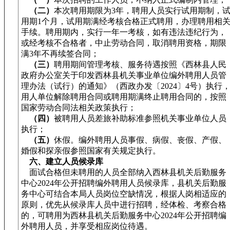
（二）
本次聘用期限为3年，聘用人员实行试用期制，
用期1个月，试用期满经考核合格正式聘用，办理聘用相
手续。聘用期内，实行一年一考核，如有违法违纪行为，
或经考核不合格者，中止劳动合同，取消聘用资格，期限
满3年不再续签合同；
（三）
聘用期间管理考核、服务待遇按照《西林县人民
政府办公室关于印发西林县机关事业单位编外聘用人员管
理办法（试行）的通知》（西政办发〔2024〕4号）执行
用人单位解除聘用合同或聘用期满终止聘用合同的，按照
国家劳动合同法相关政策执行；
（四）
被聘用人员差旅补助标准参照机关事业单位人员
执行；
（五）
休假。编外聘用人员事假、病假、丧假、产假、
婚假和探亲假参照国家有关规定执行。
六、建立人员候录库
面试合格但未聘用的人员全部纳入西林县机关后勤服务
中心2024年公开招聘编外聘用人员候录库，县机关后勤服
务中心可结合本局人员岗位空缺情况，根据人岗相适应的
原则，优先从候录库人员中进行招聘，经体检、考察合格
的，可聘用为西林县机关后勤服务中心2024年公开招聘编
外聘用人员，并享受相应岗位待遇。