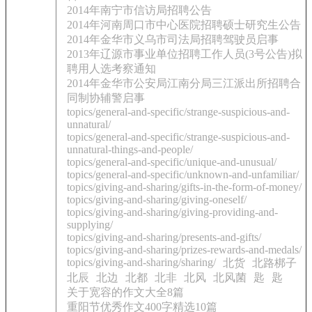
2014年南宁市信访局招聘公告
2014年河南周口市中心医院招聘硕士研究生公告
2014年金华市义乌市司法局招聘驾驶员启事
2013年辽源市事业单位招聘工作人员(3号公告)拟
聘用人选考察通知
2014年金华市公安局江南分局三江派出所招聘合
同制协辅警启事
topics/general-and-specific/strange-suspicious-and-
unnatural/
topics/general-and-specific/strange-suspicious-and-
unnatural-things-and-people/
topics/general-and-specific/unique-and-unusual/
topics/general-and-specific/unknown-and-unfamiliar/
topics/giving-and-sharing/gifts-in-the-form-of-money/
topics/giving-and-sharing/giving-oneself/
topics/giving-and-sharing/giving-providing-and-
supplying/
topics/giving-and-sharing/presents-and-gifts/
topics/giving-and-sharing/prizes-rewards-and-medals/
topics/giving-and-sharing/sharing/
北货
北路梆子
北辰
北边
北都
北非
北风
北风菌
匙
匙
关于宽容的作文大全8篇
重阳节优秀作文400字精选10篇