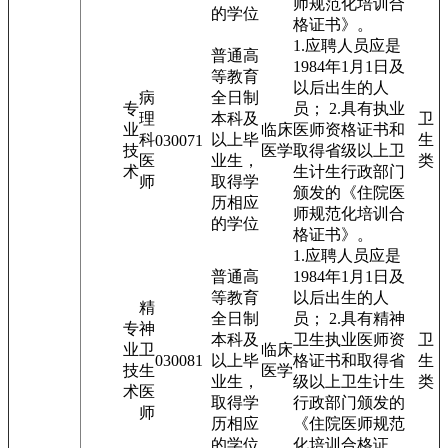
师规范化培训合
的学位
格证书》。
1.应聘人员应是
普通高
1984年1月1日及
等教育
以后出生的人
病
全日制
专
员； 2.具有执业
理
本科及
卫
业
临床
医师资格证书和
科
以上毕
生
03007
1
技
医学
取得省级以上卫
医
业生，
类
术
生计生行政部门
师
取得学
颁发的《住院医
历相应
师规范化培训合
的学位
格证书》。
1.应聘人员应是
普通高
1984年1月1日及
等教育
以后出生的人
精
全日制
员； 2.具有精神
专
神
本科及
卫生执业医师资
卫
业
卫
临床
03008
1
以上毕
格证书和取得省
生
技
生
医学
业生，
级以上卫生计生
类
术
医
取得学
行政部门颁发的
师
历相应
《住院医师规范
的学位
化培训合格证