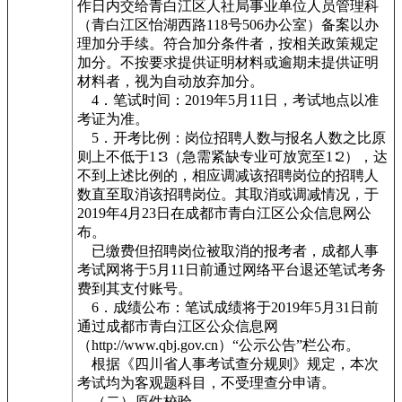
作日内交给青白江区人社局事业单位人员管理科
（青白江区怡湖西路118号506办公室）备案以办
理加分手续。符合加分条件者，按相关政策规定
加分。不按要求提供证明材料或逾期未提供证明
材料者，视为自动放弃加分。
4．笔试时间：2019年5月11日，考试地点以准
考证为准。
5．开考比例：岗位招聘人数与报名人数之比原
则上不低于1∶3（急需紧缺专业可放宽至1∶2），达
不到上述比例的，相应调减该招聘岗位的招聘人
数直至取消该招聘岗位。其取消或调减情况，于
2019年4月23日在成都市青白江区公众信息网公
布。
已缴费但招聘岗位被取消的报考者，成都人事
考试网将于5月11日前通过网络平台退还笔试考务
费到其支付账号。
6．成绩公布：笔试成绩将于2019年5月31日前
通过成都市青白江区公众信息网
（http://www.qbj.gov.cn）“公示公告”栏公布。
根据《四川省人事考试查分规则》规定，本次
考试均为客观题科目，不受理查分申请。
（二）原件校验