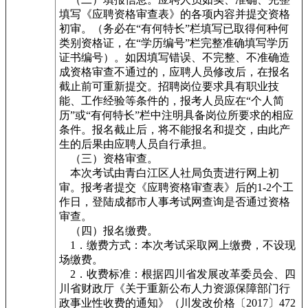
填写《应聘资格审查表》的各项内容并提交资格
初审。（务必在“有何特长”栏填写已取得何种何
类别资格证，在“学历编号”栏完整准确填写学历
证书编号）。如因填写错误、不完整、不准确造
成资格审查不通过的，应聘人员修改后，在报名
截止前可重新提交。招聘岗位要求具有职业技
能、工作经验等条件的，报考人员应在“个人简
历”或“有何特长”栏中注明具备岗位所要求的相应
条件。报名截止后，将不能报名和提交，由此产
生的后果由应聘人员自行承担。
（三）资格审查。
本次考试由青白江区人社局负责进行网上初
审。报考者提交《应聘资格审查表》后的1-2个工
作日，登陆成都市人事考试网查询是否通过资格
审查。
（四）报名缴费。
1．缴费方式：本次考试采取网上缴费，不设现
场缴费。
2．收费标准：根据四川省发展改革委员会、四
川省财政厅《关于重新公布人力资源保障部门行
政事业性收费的通知》（川发改价格〔2017〕472