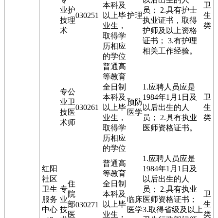
本科及
卫
业
护
员； 2.具有护士
03025
1
以上毕
护理
生
技
理
执业证书，取得
业生，
类
术
护师及以上资格
取得学
证书； 3.有护理
历相应
相关工作经验。
的学位
普通高
等教育
全日制
1.应聘人员应是
专
公
本科及
1984年1月1日及
卫
业
卫
预防
03026
1
以上毕
以后出生的人
生
技
医
医学
业生，
员； 2.具有执业
类
术
师
取得学
医师资格证书。
历相应
的学位
1.应聘人员应是
普通高
红阳
1984年1月1日及
等教育
社区
以后出生的人
住
全日制
卫生
专
员； 2.具有执业
院
本科及
卫
服务
业
临床
医师资格证书；
部
以上毕
生
03027
1
中心
技
医学
3.取得省级及以上
医
业生，
类