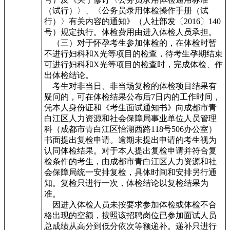
（试行）〉、〈公务员录用体检操作手册（试
行）〉有关内容的通知》（人社部发〔2016〕140
号）规定执行。体检费用由进入体检人员承担。
（三）对于怀孕考生参加体检的，在体检时暂
不进行妇科和X光等项目的检查，待考生孕期结束
可进行妇科和X光等项目的检查时，完成体检、作
出体检结论。
考生对非当日、非当场复检的体检项目结果有
疑问的，可在体检结果公布后7日内的工作时间，
凭本人身份证和《考生面试通知书》向成都市青
白江区人力资源和社会保障局事业单位人员管理
科（成都市青白江区怡湖西路118号506办公室）
书面提出复检申请。逾期未提出申请的考生视为
认同体检结果。对于本人提出复检申请并符合复
检条件的考生，由成都市青白江区人力资源和社
会保障局统一安排复检，具体时间和安排另行通
知。复检只进行一次，体检结论以复检结果为
准。
因进入体检人员未按要求参加体检或体检不合
格出现的空额，按照该招聘岗位已参加面试人员
总成绩从高分到低分依次等额递补。递补只进行