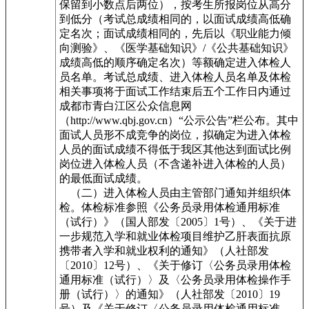
保留到小数点后两位），按考生所报岗位从高分
到低分（考试总成绩相同的，以面试成绩高低确
定名次；面试成绩相同的，先后以《职业能力倾
向测验》、《医学基础知识》/《公共基础知识》
成绩高低的顺序确定名次）等额确定进入体检人
员名单。考试总成绩、进入体检人员名单及体检
相关事项将于面试工作结束后五个工作日内通过
成都市青白江区公众信息网
（http://www.qbj.gov.cn）“公示公告”栏公布。其中
面试人员形不成竞争的岗位，拟确定为进入体检
人员的面试成绩不得低于我区其他达到面试比例
岗位进入体检人员（不含递补进入体检的人员）
的最低面试成绩。
（二）进入体检人员由主管部门通知并组织体
检。体检标准参照《公务员录用体检通用标准
（试行）》（国人部发〔2005〕1号）、《关于进
一步规范入学和就业体检项目维护乙肝表面抗原
携带者入学和就业权利的通知》（人社部发
〔2010〕12号）、《关于修订〈公务员录用体检
通用标准（试行）〉及〈公务员录用体检操作手
册（试行）〉的通知》（人社部发〔2010〕19
号）及《关于修订〈公务员录用体检通用标准