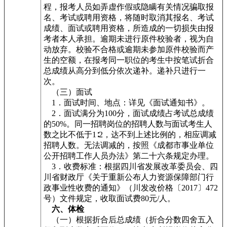
程，报考人员如弄虚作假或隐瞒有关情况骗取报
名、考试或聘用资格，将随时取消其报名、考试
成绩、面试或聘用资格，所造成的一切损失由报
考者本人承担。逾期未进行原件校验者，视为自
动放弃。校验不合格或逾期未参加原件校验而产
生的空额，在报考同一职位的考生中按笔试折合
总成绩从高分到低分依次递补。递补只进行一
次。
（三）面试
1．面试时间、地点：详见《面试通知书》。
2．面试满分为100分，面试成绩占考试总成绩
的50%。同一招聘岗位的招聘人数与面试考生人
数之比不低于1∶2，达不到上述比例的，相应调减
招聘人数。无法调减的，按照《成都市事业单位
公开招聘工作人员办法》第二十六条规定办理。
3．收费标准：根据四川省发展改革委员会、四
川省财政厅《关于重新公布人力资源保障部门行
政事业性收费的通知》（川发改价格〔2017〕472
号）文件规定，收取面试费80元/人。
六、体检
（一）根据折合后总成绩（折合分数四舍五入