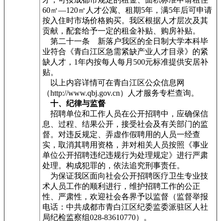
60㎡—120㎡人才公寓、租期5年，满5年后可申请
按入住时市场价格购买。我区根据人才层次及其
贡献，配套给予一定的租金补贴、购房补贴。
第二十一条 新落户我区的全日制大学本科毕
业符合《青白江区急需紧缺产业人才目录》的紧
缺人才，1年内按每人每月500元标准提供安居补
贴。
以上内容详情可在青白江区公众信息网
（http://www.qbj.gov.cn）人才服务专栏查询。
十、纪律与监督
招聘单位和工作人员在公开招聘中，应确保信
息、过程、结果公开，接受社会及有关部门的监
督。对违反规定、弄虚作假聘用的人员一经查
实，取消其聘用资格，并对相关人员按照《事业
单位公开招聘违纪违规行为处理规定》进行严肃
处理。构成犯罪的，依法追究刑事责任。
为保证我区面向社会公开招聘医疗卫生专业技
术人员工作的顺利进行，维护招聘工作的公正
性、严肃性，欢迎社会各界予以监督（监督举报
电话：中共成都市青白江区纪委监委派驻区人社
局纪检监察组028-83610770）。