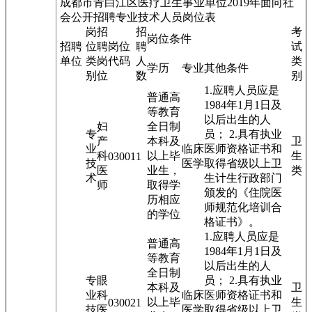
成都市青白江区医疗卫生事业单位2019年面向社
会公开招聘专业技术人员岗位表
岗
招
招
考
岗位条件
招聘
位
聘
岗位
聘
试
单位
类
岗
代码
人
类
学历
专业
其他条件
别
位
数
别
1.应聘人员应是
普通高
1984年1月1日及
等教育
以后出生的人
妇
全日制
专
员； 2.具有执业
产
本科及
卫
业
临床
医师资格证书和
科
以上毕
生
03001
1
技
医学
取得省级以上卫
医
业生，
类
术
生计生行政部门
师
取得学
颁发的《住院医
历相应
师规范化培训合
的学位
格证书》。
1.应聘人员应是
普通高
1984年1月1日及
等教育
以后出生的人
全日制
专
眼
员； 2.具有执业
本科及
卫
业
科
临床
医师资格证书和
以上毕
生
03002
1
技
医
医学
取得省级以上卫