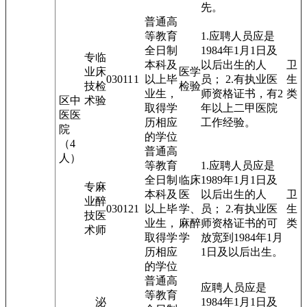
先。
普通高
等教育
1.应聘人员应是
全日制
1984年1月1日及
专
临
本科及
以后出生的人
卫
业
床
医学
03011
1
以上毕
员； 2.有执业医
生
技
检
检验
业生，
师资格证书，有2
类
区中
术
验
取得学
年以上二甲医院
医医
历相应
工作经验。
院
的学位
（4
普通高
人）
等教育
1.应聘人员应是
全日制
临床
1989年1月1日及
专
麻
本科及
医
以后出生的人
卫
业
醉
03012
1
以上毕
学、
员； 2.有执业医
生
技
医
业生，
麻醉
师资格证书的可
类
术
师
取得学
学
放宽到1984年1月
历相应
1日及以后出生。
的学位
普通高
应聘人员应是
等教育
泌
1984年1月1日及