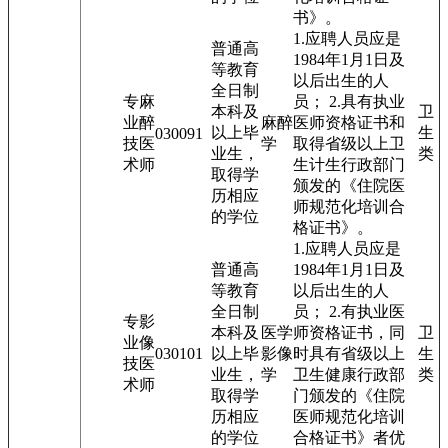
书》。
1.应聘人员应是
普通高
1984年1月1日及
等教育
以后出生的人
全日制
专
麻
员； 2.具有执业
本科及
卫
业
醉
麻醉
医师资格证书和
以上毕
生
03009
1
技
医
学
取得省级以上卫
业生，
类
术
师
生计生行政部门
取得学
颁发的《住院医
历相应
师规范化培训合
的学位
格证书》。
1.应聘人员应是
普通高
1984年1月1日及
等教育
以后出生的人
全日制
员； 2.有执业医
专
影
本科及
医学
师资格证书，同
卫
业
像
03010
1
以上毕
影像
时具有省级以上
生
技
医
业生，
学
卫生健康行政部
类
术
师
取得学
门颁发的《住院
历相应
医师规范化培训
的学位
合格证书》者优