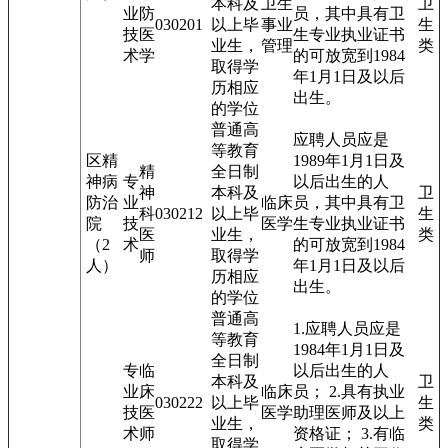
本科及
卫生
卫
业
防
员，其中具有卫
03020
1
以上毕
事业
生
技
医
生专业执业证书
业生，
管理
类
术
学
的可放宽到1984
取得学
年1月1日及以后
历相应
出生。
的学位
普通高
应聘人员应是
等教育
区精
1989年1月1日及
精
全日制
神病
专
以后出生的人
神
本科及
卫
防治
业
临床
员，其中具有卫
科
03021
2
以上毕
生
院
技
医学
生专业执业证书
医
业生，
类
（2
术
的可放宽到1984
师
取得学
人）
年1月1日及以后
历相应
出生。
的学位
普通高
1.应聘人员应是
等教育
1984年1月1日及
全日制
专
临
以后出生的人
本科及
卫
业
床
临床
员； 2.具有执业
03022
2
以上毕
生
技
医
医学
助理医师及以上
业生，
类
术
师
资格证； 3.有临
取得学