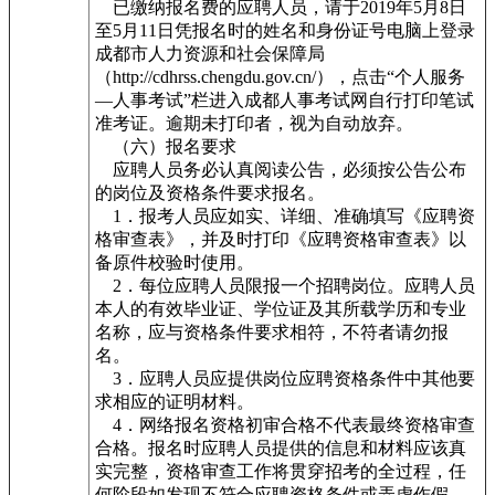
已缴纳报名费的应聘人员，请于2019年5月8日
至5月11日凭报名时的姓名和身份证号电脑上登录
成都市人力资源和社会保障局
（http://cdhrss.chengdu.gov.cn/），点击“个人服务
—人事考试”栏进入成都人事考试网自行打印笔试
准考证。逾期未打印者，视为自动放弃。
（六）报名要求
应聘人员务必认真阅读公告，必须按公告公布
的岗位及资格条件要求报名。
1．报考人员应如实、详细、准确填写《应聘资
格审查表》，并及时打印《应聘资格审查表》以
备原件校验时使用。
2．每位应聘人员限报一个招聘岗位。应聘人员
本人的有效毕业证、学位证及其所载学历和专业
名称，应与资格条件要求相符，不符者请勿报
名。
3．应聘人员应提供岗位应聘资格条件中其他要
求相应的证明材料。
4．网络报名资格初审合格不代表最终资格审查
合格。报名时应聘人员提供的信息和材料应该真
实完整，资格审查工作将贯穿招考的全过程，任
何阶段如发现不符合应聘资格条件或弄虚作假