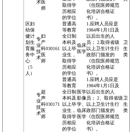
术
医
取得学
《住院医师规范
师
历相应
化培训合格证
的学位
书》。
区妇
普通高
1.应聘人员应是
幼保
等教育
1984年1月1日及
健计
妇
全日制
以后出生的人
专
划生
产
本科及
员； 2.取得省级
卫
业
临床
育服
科
03016
1
以上毕
以上卫生计生行
生
技
医学
务中
医
业生，
政部门颁发的
类
术
心
师
取得学
《住院医师规范
（5
历相应
化培训合格证
人）
的学位
书》。
普通高
1.应聘人员应是
等教育
1984年1月1日及
超
全日制
医学
以后出生的人
专
声
本科及
影像
员； 2、取得省级
卫
业
科
03017
1
以上毕
学、
以上卫生计生行
生
技
医
业生，
临床
政部门颁发的
类
术
师
取得学
医学
《住院医师规范
历相应
化培训合格证
的学位
书》。