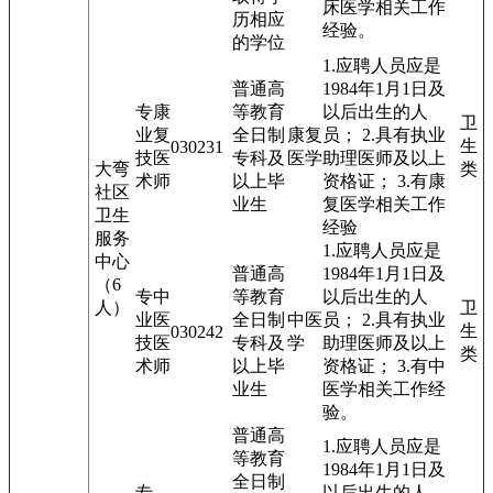
床医学相关工作
历相应
经验。
的学位
1.应聘人员应是
普通高
1984年1月1日及
专
康
等教育
以后出生的人
卫
业
复
全日制
康复
员； 2.具有执业
生
03023
1
技
医
专科及
医学
助理医师及以上
大弯
类
术
师
以上毕
资格证； 3.有康
社区
业生
复医学相关工作
卫生
经验
服务
1.应聘人员应是
中心
普通高
1984年1月1日及
（6
专
中
等教育
以后出生的人
人）
卫
业
医
全日制
中医
员； 2.具有执业
生
03024
2
技
医
专科及
学
助理医师及以上
类
术
师
以上毕
资格证； 3.有中
业生
医学相关工作经
验。
普通高
1.应聘人员应是
等教育
1984年1月1日及
全日制
专
以后出生的人