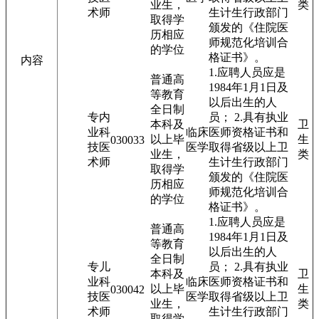
业生，
类
术
师
生计生行政部门
取得学
颁发的《住院医
历相应
师规范化培训合
的学位
格证书》。
内容
1.应聘人员应是
普通高
1984年1月1日及
等教育
以后出生的人
全日制
专
内
员； 2.具有执业
本科及
卫
业
科
临床
医师资格证书和
以上毕
生
03003
3
技
医
医学
取得省级以上卫
业生，
类
术
师
生计生行政部门
取得学
颁发的《住院医
历相应
师规范化培训合
的学位
格证书》。
1.应聘人员应是
普通高
1984年1月1日及
等教育
以后出生的人
全日制
专
儿
员； 2.具有执业
本科及
卫
业
科
临床
医师资格证书和
以上毕
生
03004
2
技
医
医学
取得省级以上卫
业生，
类
术
师
生计生行政部门
取得学