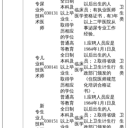
全日制
专
尿
以后出生的人
本科及
卫
业
外
临床
员；有执业医师
03013
1
以上毕
生
技
科
医学
资格证书，有3年
业生，
类
术
医
以上二甲医院从
取得学
师
事泌尿专业工作
历相应
经验。
的学位
普通高
1.应聘人员应是
等教育
1984年1月1日及
全日制
以后出生的人
专
儿
本科及
员； 2.取得省级
卫
业
科
临床
03014
1
以上毕
以上卫生计生行
生
技
医
医学
业生，
政部门颁发的
类
术
师
取得学
《住院医师规范
历相应
化培训合格证
的学位
书》。
普通高
1.应聘人员应是
等教育
1984年1月1日及
新
全日制
以后出生的人
专
生
本科及
员； 2.取得省级
卫
业
儿
临床
03015
1
以上毕
以上卫生计生行
生
技
科
医学
业生，
政部门颁发的
类