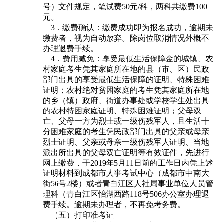
号）文件规定，笔试费50元/科，两科共缴费100
元。
3．缴费确认：缴费成功即为报名成功，逾期未
缴费者，视为自动放弃。除岗位取消情况外概不
办理退费手续。
4．费用减免：享受最低生活保障金的城镇、农
村家庭考生凭其家庭所在地的县（市、区）民政
部门出具的享受最低生活保障的证明、特殊困难
证明；农村绝对贫困家庭的考生凭其家庭所在地
的乡（镇）政府、街道办事处或学校学生处出具
的农村特困家庭证明、特殊困难证明；父母双
亡、父母一方为烈士或一级伤残军人，且生活十
分困难家庭的考生凭民政部门出具的父亲或母亲
烈士证明、父亲或母亲一级伤残军人证明、当地
派出所出具的父母双亡证明等有效证件，先进行
网上缴费，于2019年5月11日前的工作日内凭上述
证明材料到成都市人事考试中心（成都市中南大
街56号2楼）或者青白江区人社局事业单位人员管
理科（青白江区怡湖西路118号506办公室办理退
费手续。逾期未办理者，不再免考务费。
（五）打印准考证