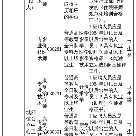
（3
术
卫生行政部门颁
师
取得学
人）
发的《住院医师
历相应
规范化培训合格
的学位
证书》。
1.应聘人员应是
普通高
医学
1984年1月1日及
专
影
等教育
影像
以后出生的人
卫
业
像
全日制
学、
员； 2.具有执业
生
03028
1
技
医
专科及
医学
助理医师及以上
类
术
师
以上毕
影像
资格证； 3.能独
业生
技术
立完成B超室操作
工作。
普通高
1.应聘人员应是
康
专
等教育
1984年1月1日及
复
针灸
卫
业
全日制
以后出生的人
治
推拿
生
03029
1
技
专科及
员； 2.具有执业
疗
学
类
术
以上毕
（助理）医师资
师
业生
格证书。
城厢
普通高
1.应聘人员应是
镇公
康
专
等教育
1984年1月1日及
立中
复
康复
卫
业
全日制
以后出生的人
心卫
治
治疗
生
03030
1
技
专科及
员； 2.具有康复