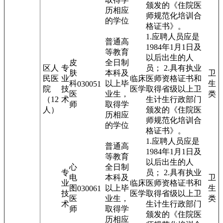
颁发的《住院医
历相应
师规范化培训合
的学位
格证书》。
1.应聘人员应是
普通高
1984年1月1日及
等教育
以后出生的人
皮
全日制
区人
专
员； 2.具有执业
肤
本科及
卫
民医
业
临床
医师资格证书和
科
以上毕
生
03005
1
院
技
医学
取得省级以上卫
医
业生，
类
（12
术
生计生行政部门
师
取得学
人）
颁发的《住院医
历相应
师规范化培训合
的学位
格证书》。
1.应聘人员应是
普通高
1984年1月1日及
等教育
以后出生的人
心
全日制
专
员； 2.具有执业
电
本科及
卫
业
临床
医师资格证书和
图
以上毕
生
03006
1
技
医学
取得省级以上卫
医
业生，
类
术
生计生行政部门
师
取得学
颁发的《住院医
历相应