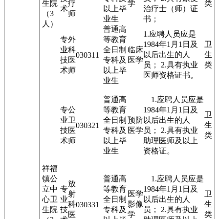
生院
疗
学
类
术
以上毕
治疗士（师）证
（3
师
业生
书；
人）
普通高
1.应聘人员应是
专
外
等教育
1984年1月1日及
卫
业
科
全日制
临床
以后出生的人
生
03031
1
技
医
专科及
医学
员； 2.具有执业
类
术
师
以上毕
医师资格证书。
业生
普通高
1.应聘人员应是
专
公
等教育
1984年1月1日及
卫
业
卫
全日制
预防
以后出生的人
生
03032
1
技
医
专科及
医学
员； 2.具有执业
类
术
师
以上毕
助理医师及以上
业生
资格证。
祥福
镇公
普通高
1.应聘人员应是
放
立中
专
等教育
1984年1月1日及
射
医学
卫
心卫
业
全日制
以后出生的人
科
影像
生
03033
1
生院
技
专科及
员； 2.具有执业
医
学
类