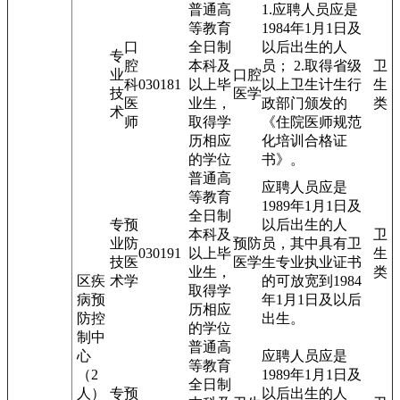
普通高
1.应聘人员应是
等教育
1984年1月1日及
口
全日制
以后出生的人
专
腔
本科及
员； 2.取得省级
卫
业
口腔
科
03018
1
以上毕
以上卫生计生行
生
技
医学
医
业生，
政部门颁发的
类
术
师
取得学
《住院医师规范
历相应
化培训合格证
的学位
书》。
普通高
应聘人员应是
等教育
1989年1月1日及
全日制
专
预
以后出生的人
本科及
卫
业
防
预防
员，其中具有卫
03019
1
以上毕
生
技
医
医学
生专业执业证书
业生，
类
区疾
术
学
的可放宽到1984
取得学
病预
年1月1日及以后
历相应
防控
出生。
的学位
制中
普通高
心
应聘人员应是
等教育
（2
1989年1月1日及
全日制
人）
专
预
以后出生的人