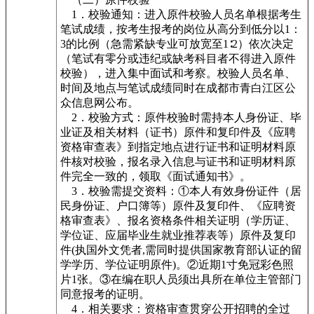
1．校验通知：进入原件校验人员名单根据考生
笔试成绩，按考生报考的岗位从高分到低分以1：
3的比例（急需紧缺专业可放宽至1∶2）依次决定
（笔试有零分或违纪或缺考科目者不得进入原件
校验），进入集中面试和考察。校验人员名单、
时间及地点与笔试成绩同时在成都市青白江区公
众信息网公布。
2．校验方式：原件校验时需持本人身份证、毕
业证及相关材料（证书）原件和复印件及《应聘
资格审查表》到指定地点进行证书和证明材料原
件核对校验，报名录入信息与证书和证明材料原
件完全一致的，领取《面试通知书》。
3．校验需提交资料：①本人有效身份证件（居
民身份证、户口簿等）原件及复印件、《应聘资
格审查表》、报名资格条件相关证明（学历证、
学位证、应届毕业生就业推荐表等）原件及复印
件(执国外文凭者,需同时提供国家教育部认证的留
学学历、学位证明原件)。②近期1寸免冠彩色照
片1张。③在编在职人员须出具所在单位主管部门
同意报考的证明。
4．相关要求：资格审查贯穿公开招聘的全过