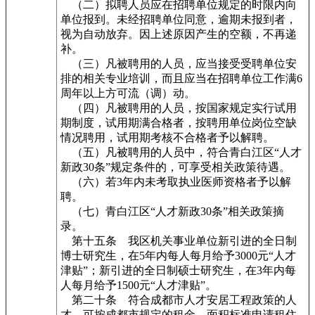
（二）拟聘人员应在招聘单位规定的时限内向
单位报到。未经招聘单位同意，逾期未报到者，
视为自动放弃。因上述原因产生的空额，不再递
补。
（三）凡被聘用的人员，应当接受受聘单位安
排的相关专业培训，而且应当在招聘单位工作满6
周年以上方可流（调）动。
（四）凡被聘用的人员，按国家规定实行试用
期制度，试用期满合格者，按聘用单位岗位空缺
情况聘用，试用期考核不合格者予以解聘。
（五）凡被聘用的人员中，符合青白江区“人才
新政30条”规定条件的，可享受相关政策待遇。
（六）若3年内未考取执业医师资格者予以解
聘。
（七）青白江区“人才新政30条”相关政策摘
录。
第十五条 我区机关事业单位新引进的全日制
博士研究生，在5年内每人每月给予3000元“人才
津贴”；新引进的全日制硕士研究生，在3年内每
人每月给予1500元“人才津贴”。
第二十条 符合成都市人才安居工程政策的人
才，可按成都市规定的租金、面积标准申请租住