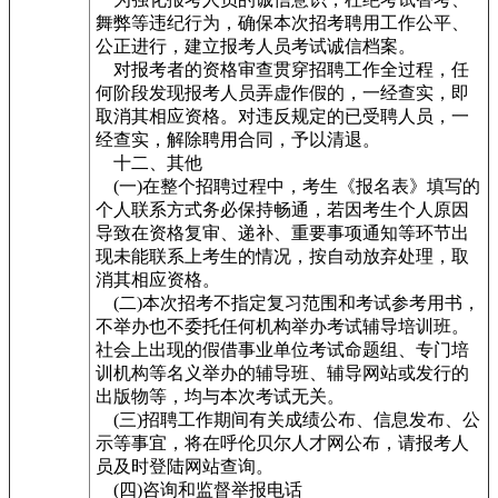
舞弊等违纪行为，确保本次招考聘用工作公平、
公正进行，建立报考人员考试诚信档案。
对报考者的资格审查贯穿招聘工作全过程，任
何阶段发现报考人员弄虚作假的，一经查实，即
取消其相应资格。对违反规定的已受聘人员，一
经查实，解除聘用合同，予以清退。
十二、其他
(一)在整个招聘过程中，考生《报名表》填写的
个人联系方式务必保持畅通，若因考生个人原因
导致在资格复审、递补、重要事项通知等环节出
现未能联系上考生的情况，按自动放弃处理，取
消其相应资格。
(二)本次招考不指定复习范围和考试参考用书，
不举办也不委托任何机构举办考试辅导培训班。
社会上出现的假借事业单位考试命题组、专门培
训机构等名义举办的辅导班、辅导网站或发行的
出版物等，均与本次考试无关。
(三)招聘工作期间有关成绩公布、信息发布、公
示等事宜，将在呼伦贝尔人才网公布，请报考人
员及时登陆网站查询。
(四)咨询和监督举报电话