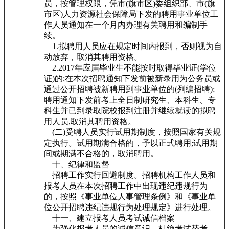
员，按管理权限，凭市(旗市区)委组织部、市(旗
市区)人力资源社会保障局下发的聘用事业单位工
作人员通知在一个月内办理有关聘用和编制手
续。
1.拟聘用人员应在规定时间内报到，否则视为自
动放弃，取消其聘用资格。
2.2017年应届毕业生不能按时取得毕业证(学位
证)的;在本次招聘通知下发前被新录用为公务员或
通过公开招聘被新聘用到事业单位的(列编招聘);
聘用通知下发前考上全日制研究生、本科生、专
科生并已到录取院校报到注册并继续就读的拟聘
用人员,取消其聘用资格。
(二)受聘人员实行试用期制度，按照国家有关规
定执行。试用期满合格的，予以正式聘用;试用期
间或期满不合格的，取消聘用。
十、纪律和监督
招聘工作实行回避制度。招聘机构工作人员和
报考人员在本次招聘工作中出现违纪违规行为
的，按照《事业单位人事管理条例》和《事业单
位公开招聘违纪违规行为处理规定》进行处理。
十一、建立报考人员考试诚信档案
为强化报考人员的诚信意识，杜绝考试替考、