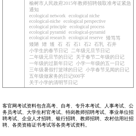
榆树市人民政府2015年教师招聘领取准考证紧急
通知
ecological network
ecological niche
ecological-niche
ecological perspective
ecological principle
ecological process
ecological pyramid
ecological-pyramid
ecological research
ecological reserve
矮笃笃
矮陋
矰
矱
石
石
石1
石2
石乳
石井
小学生的春节日记
二年级元旦节日记
二年级元旦节的日记
关于春节二年级的日记
一年级的过新年日记
小学一年级的五一日记
三年级暑假打篮球的日记
小学春节见闻的日记
五年级做家务的日记600字
关于小学的清明节日记
客官网考试资料包含高考、自考、专升本考试、人事考试、公
务员考试、大学生村官考试、特岗教师招聘考试、事业单位招
聘考试、企业人才招聘、银行招聘、教师招聘、农村信用社招
聘、各类资格证书考试等各类考试资料。