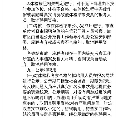
2.体检按照相关规定进行。对于无正当理由不按
时参加体检、体检不合格、在体检过程中弄虚作
假或者隐瞒真实情况致使体检结果失真的报考人
员，取消聘用资格。
(二)考察工作在体检结果公示完成后进行。市直
单位考察由招聘单位的主管部门派人员考察，旗
市区由当地公开招聘工作领导小组办公室安排部
署。应聘者弃权或考察不合格的，取消聘用资
格。
考察结束后，应聘者须在一周内提交考察工作
所需的人事档案及相关材料，否则视为自动放
弃，取消聘用资格。
九、公示和聘用
(一)对体检和考察合格的拟聘用人员在报名网站
进行公示。公示期间接受社会监督，期限为7天。
有反映问题人员应以真实姓名实事求是地提供必
要的调查线索。公示期满，对没有问题或反映问
题不影响聘用的，办理聘用手续;对有严重问题并
查实的，取消其聘用资格;对有严重问题但一时难
以查实或难以否定的，暂缓聘用，待查实并作出
结论后再决定是否聘用。经公示确定的拟聘用人