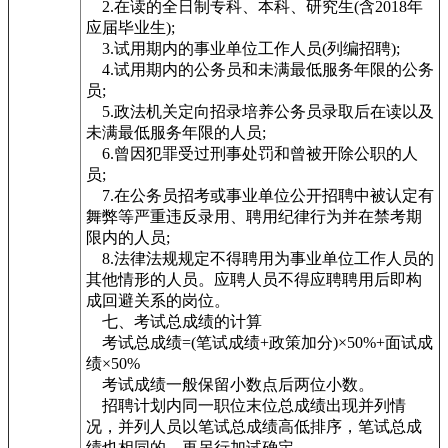
2.在读的全日制专科、本科、研究生(含2018年
应届毕业生);
3.试用期内的事业单位工作人员(列编招聘);
4.试用期内的公务员和未满最低服务年限的公务
员;
5.政法机关定向招录培养公务员录取后在读以及
未满最低服务年限的人员;
6.曾因犯罪受过刑事处罚和曾被开除公职的人
员;
7.在公务员招考或事业单位公开招聘中被认定有
舞弊等严重违反录用、聘用纪律行为并在禁考期
限内的人员;
8.法律法规规定不得聘用为事业单位工作人员的
其他情形的人员。应聘人员不得应聘聘用后即构
成回避关系的岗位。
七、考试总成绩的计算
考试总成绩=(笔试成绩+政策加分)×50%+面试成
绩×50%
考试成绩一般保留小数点后两位小数。
招聘计划内同一职位末位总成绩出现并列情
况，并列人员以笔试总成绩高低排序，笔试总成
绩也相同的，再另行加试确定。