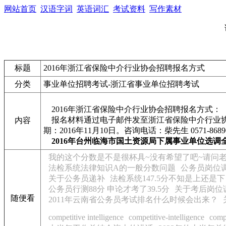
网站首页
汉语字词
英语词汇
考试资料
写作素材
标题
2016年浙江省保险中介行业协会招聘报名方式
分类
事业单位招聘考试-浙江省事业单位招聘考试
2016年浙江省保险中介行业协会招聘报名方式：
报名材料通过电子邮件发至浙江省保险中介行业协会邮箱z
内容
期：2016年11月10日。咨询电话：柴先生 0571-8689
2016年台州临海市国土资源局下属事业单位选
我的这个分数是不是很杯具~没有希望了吧~请问
法检系统法律知识A的一般分数问题
公务员岗位
关于公务员递补
法检系统147.5分不知是上还是
公务员行测88分 申论才考了39.5分
关于考后岗位
随便看
2011年云南省公务员考试排名什么时候会出来？
competitive intelligence
competitive-intelligence
compe