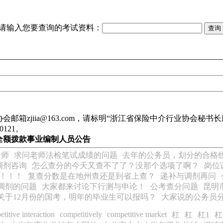
请输入您要查询的考试资料：
jiia@163.com，请标明“浙江省保险中介行业协会秘书长应聘
0121。
调全额拨款事业编制人员公告
老师
求问老师法检笔试成绩的问题
去年的公务员，划分的合格
调剂咨询
怎么查分的今天又查不了了？没那个选项了啊？
岗位
下！！！
复查分数是在地州查还是到省上查？
递补与调剂再问
调剂的问题
大家都来讨论下行测与申论！
公考查分问题
昆明
关于12月份的国考，明年的毕业生可以报吗？
大家说的公务员
titive interaction
competitively
competitive market
杠
杠
杠1
杠