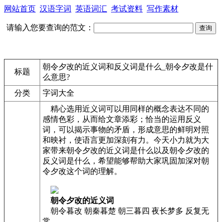
网站首页
汉语字词
英语词汇
考试资料
写作素材
请输入您要查询的范文：
朝令夕改的近义词和反义词是什么_朝令夕改是什
标题
么意思?
分类
字词大全
精心选用近义词可以用同样的概念表达不同的
感情色彩，从而给文章添彩；恰当的运用反义
词，可以揭示事物的矛盾，形成意思的鲜明对照
和映衬，使语言更加深刻有力。今天小力就为大
家带来朝令夕改的近义词是什么以及朝令夕改的
反义词是什么，希望能够帮助大家巩固加深对朝
令夕改这个词的理解。
朝令夕改的近义词
朝令暮改 朝秦暮楚 朝三暮四 夜长梦多 反复无
常