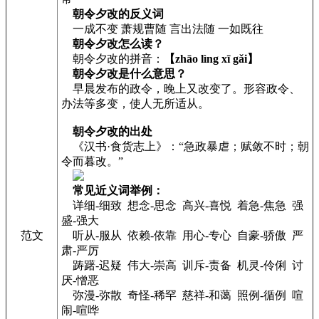
朝令夕改的反义词
一成不变 萧规曹随 言出法随 一如既往
朝令夕改怎么读？
朝令夕改的拼音：
【zhāo lìng xī gǎi】
朝令夕改是什么意思？
早晨发布的政令，晚上又改变了。形容政令、
办法等多变，使人无所适从。
朝令夕改的出处
《汉书·食货志上》：“急政暴虐；赋敛不时；朝
令而暮改。”
常见近义词举例：
详细-细致 想念-思念 高兴-喜悦 着急-焦急 强
盛-强大
范文
听从-服从 依赖-依靠 用心-专心 自豪-骄傲 严
肃-严厉
踌躇-迟疑 伟大-崇高 训斥-责备 机灵-伶俐 讨
厌-憎恶
弥漫-弥散 奇怪-稀罕 慈祥-和蔼 照例-循例 喧
闹-喧哗