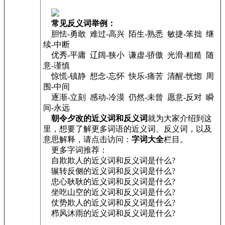
常见反义词举例：
胆怯-勇敢 难过-高兴 陌生-熟悉 敏捷-笨拙 继
续-中断
优秀-平庸 辽阔-狭小 谦虚-骄傲 光滑-粗糙 随
意-谨慎
惊慌-镇静 想念-忘怀 快乐-痛苦 清醒-恍惚 周
围-中间
逐渐-立刻 感动-冷漠 仍然-未曾 愿意-反对 瞬
间-永远
朝令夕改的近义词和反义词
就为大家介绍到这
里，想要了解更多词语的近义词、反义词，以及
意思解释，请点击访问：
字词大全
栏目。
更多字词推荐：
自欺欺人的近义词和反义词是什么?
辗转反侧的近义词和反义词是什么?
忠心耿耿的近义词和反义词是什么?
坐吃山空的近义词和反义词是什么?
仗势欺人的近义词和反义词是什么?
栉风沐雨的近义词和反义词是什么?