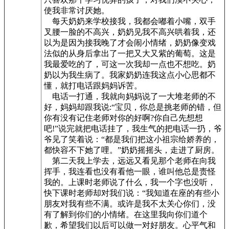
使我非常讨厌她。
每天奶奶来学校接我，我都会嘟着小嘴，双手
叉腰一脸的不高兴，奶奶见我不高兴哄着我，还
以为是因为接我晚了才会闹小情绪，奶奶像变戏
法似的从身后拿出了一把又大又紫的葡萄。这是
我最爱吃的了，可这一次我却一点也不想吃。奶
奶以为我生病了。我家奶奶连我这点小心思都不
懂，就打电话跟妈妈诉苦。
电话一打通，我就向妈妈说了一大堆老师的不
好，妈妈却跟我说:“宝贝，你总是挑老师的错，但
你有没有记住老师对你的好啊?你自己先想想
吧!”说完就把电话挂了，我生气的把电话一扔，爷
爷见了笑着说：“都是我们把这小祖宗给娇养的，
都快容不下她了哩。”奶奶摇摇头，走进了厨房。
第二天我上学去，远远又看见那个老师在向我
挥手，我连看也没有看他一眼，谁叫他总是责怪
我的。上课时老师说了什么，我一个字也没听，
快下课时老师却对我们说：“我知道在座的有些小
朋友对我有些不满。或许是我不太关心你们，没
有了解到你们的小情绪。在这里我向你们道个
歉，希望我们以后可以做一对好朋友。心平气和