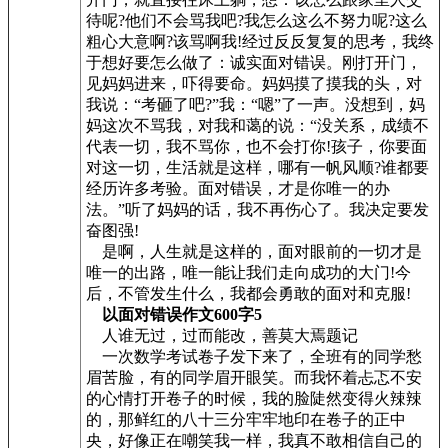
待呢?他们不会骂我吧?我怎么这么不努力呢?这么
粗心大意啊?该骂啊我!经过反反复复的思考，我终
于想好要怎么做了：诚实面对错误。刚打开门，
见妈妈进来，吓得要命。妈妈摸了摸我的头，对
我说：“考砸了吧?”我：“嗯”了一声。没想到，妈
妈这次不骂我，对我和蔼的说：“没关系，成绩不
代表一切，我不骂你，也不会打你!孩子，你要面
对这一切，生活就是这样，哪有一帆风顺?谁都要
经历许多考验。面对错误，才是你唯一的办
法。”听了妈妈的话，我不再伤心了。我决定要发
奋图强!
是啊，人生就是这样的，面对眼前的一切才是
唯一的出路，唯一能让我们走向成功的大门!今
后，不管发生什么，我都会勇敢的面对和克服!
以面对错误作文600字5
人谁无过，过而能改，善莫大焉题记
一次数学考试卷子发下来了，全班有的同学愁
眉苦脸，有的同学眉开眼笑。而我怀着忐忑不安
的心情打开卷子的时候，我的脸陡然变得火辣辣
的，那鲜红的八十三分牢牢地印在卷子的正中
央，好像正在嘲笑我一样，我真不敢相信自己的