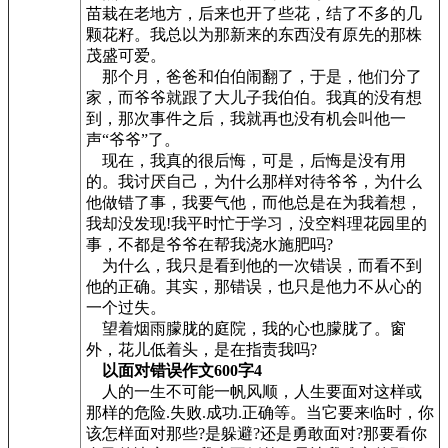
苗栽在老地方，后来也开了些花，结了不多的几
颗花籽。我总以为那新来的东西没有原先的那株
茂盛可爱。
那个月，爸爸和伯伯闹翻了，于是，他们分了
家，而爷爷就跟了大儿子我伯伯。我真的没有想
到，那次事件之后，我就再也没有机会叫他一
声“爷爷”了。
现在，我真的很后悔，可是，后悔是没有用
的。我讨厌自己，为什么那样对待爷爷，为什么
他做错了事，我要气他，而他总是在为我着想，
我却没发现!我平时忙于学习，没空料理花园里的
事，不都是爷爷在帮我浇水施肥吗?
为什么，我只是看到他的一次错误，而看不到
他的正确。其实，那错误，也只是他力不从心的
一个过失。
望着烟雨朦胧的庭院，我的心也朦胧了。窗
外，花儿低着头，是在指责我吗?
以面对错误作文600字4
人的一生不可能一帆风顺，人生要面对这样或
那样的危险.失败.成功.正确等。当它要来临时，你
该怎样面对那些?是躲避?还是勇敢面对?那要看你