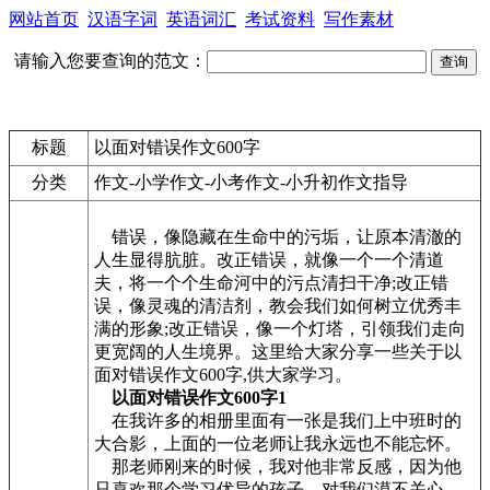
网站首页
汉语字词
英语词汇
考试资料
写作素材
请输入您要查询的范文：
标题
以面对错误作文600字
分类
作文-小学作文-小考作文-小升初作文指导
错误，像隐藏在生命中的污垢，让原本清澈的
人生显得肮脏。改正错误，就像一个一个清道
夫，将一个个生命河中的污点清扫干净;改正错
误，像灵魂的清洁剂，教会我们如何树立优秀丰
满的形象;改正错误，像一个灯塔，引领我们走向
更宽阔的人生境界。这里给大家分享一些关于以
面对错误作文600字,供大家学习。
以面对错误作文600字1
在我许多的相册里面有一张是我们上中班时的
大合影，上面的一位老师让我永远也不能忘怀。
那老师刚来的时候，我对他非常反感，因为他
只喜欢那个学习优异的孩子，对我们漠不关心，