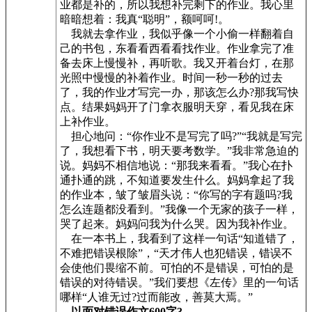
业都是补的，所以我想补完剩下的作业。我心里
暗暗想着：我真“聪明”，额呵呵!。
我就去拿作业，我似乎像一个小偷一样翻着自
己的书包，东看看西看看找作业。作业拿完了准
备去床上慢慢补，再听歌。我又开着台灯，在那
光照中慢慢的补着作业。时间一秒一秒的过去
了，我的作业才写完一办，那该怎么办?那我写快
点。结果妈妈开了门拿衣服明天穿，看见我在床
上补作业。
担心地问：“你作业不是写完了吗?”“我就是写完
了，我想看下书，明天要考数学。”我非常急迫的
说。妈妈不相信地说：“那我来看看。”我心在扑
通扑通的跳，不知道要发生什么。妈妈拿起了我
的作业本，皱了皱眉头说：“你写的字有题吗?我
怎么连题都没看到。”我像一个无家的孩子一样，
哭了起来。妈妈问我为什么哭。因为我补作业。
在一本书上，我看到了这样一句话“知道错了，
不难把错误根除”，“天才伟人也犯错误，错误不
会使他们畏缩不前。可怕的不是错误，可怕的是
错误的对待错误。”我们要想《左传》里的一句话
哪样“人谁无过?过而能改，善莫大焉。”
以面对错误作文600字3