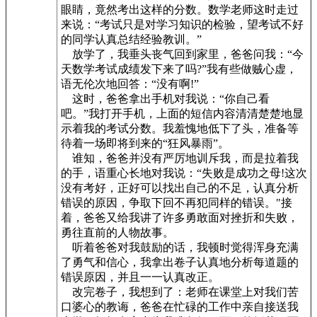
眼睛，竟然考出这样的分数。数学老师这时走过
来说：“考试只是对学习知识的检验，望考试不好
的同学认真总结经验教训。”
放学了，我垂头丧气回到家里，爸爸问我：“今
天数学考试成绩发下来了吗?”我有些做贼心虚，
语无伦次地回答：“没有啊!”
这时，爸爸拿出手机对我说：“你自己看
吧。”我打开手机，上面的短信内容清清楚楚地显
示着我的考试分数。我羞愧地低下了头，准备等
待着一场即将到来的“狂风暴雨”。
谁知，爸爸并没有严厉地训斥我，而是拉着我
的手，语重心长地对我说：“失败是成功之母!这次
没有考好，正好可以找出自己的不足，认真分析
错误的原因，争取下回不再犯同样的错误。"接
着，爸爸又给我讲了许多勇敢面对挫折和失败，
勇往直前的人物故事。
听着爸爸对我鼓励的话，我顿时觉得浑身充满
了勇气和信心，我拿出卷子认真地分析每道题的
错误原因，并且一一认真改正。
改完卷子，我想到了：老师在课堂上对我们苦
口婆心的教诲，爸爸在忙碌的工作中亲自接送我