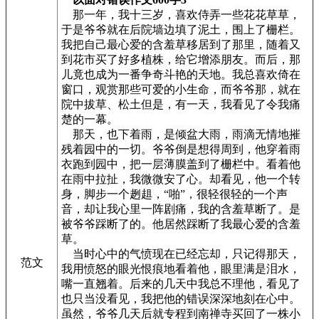
那一年，我十三岁，喜欢侍弄一些花花草草，
于是爷爷就在后院墙边填了泥土，围上了栅栏。
我把自己最心爱的含羞草移居到了那里，随着又
到花市买了好多植株，给它增添朋友。而后，那
儿竟也成为一番争奇斗艳的天地。我总喜欢倚在
窗口，观赏那些可爱的小生命，而爷爷那，就在
院中拔草、松土但是，有一天，我看见了令我痛
楚的一幕。
那天，也下着雨，是倾盆大雨，雨滴无情地摧
残着园中的一切。爷爷倒是想得周到，他穿着雨
衣跑到园中，把一层薄膜盖到了栅栏中。看着他
在雨中拉扯，我微微安了心。却看见，他一个转
身，脚步一个趔趄，“啪”，很轻很轻的一个声
音，却让我心里一阵剧痛，我的含羞草断了。是
被爷爷踩断了的。他居然踩断了我最心爱的含羞
草。
当时心中的气愤现在已经忘却，只记得那天，
范文
我用愤怒的眼光恨痕地看着他，眼里满是泪水，
嘴一直翘着。后来的几天中我总不理他，看见了
也只当没看见，我把他的错误深深地刻在心中。
虽然，爷爷几天后就专程到南禅寺买回了一株小