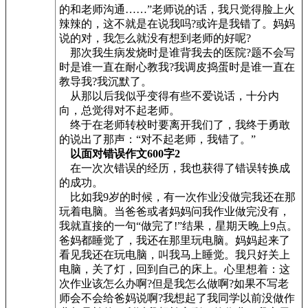
的和老师沟通……”老师说的话，我只觉得脸上火
辣辣的，这不就是在说我吗?或许是我错了。妈妈
说的对，我怎么就没有想到老师的好呢?
那次我生病发烧时是谁背我去的医院?题不会写
时是谁一直在耐心教我?我调皮捣蛋时是谁一直在
教导我?我沉默了。
从那以后我似乎变得有些不爱说话，十分内
向，总觉得对不起老师。
终于在老师转校时要离开我们了，我终于勇敢
的说出了那声：“对不起老师，我错了。”
以面对错误作文600字2
在一次次错误的经历，我也获得了错误转换成
的成功。
比如我9岁的时候，有一次作业没做完我还在那
玩着电脑。当爸爸或者妈妈问我作业做完没有，
我就直接的一句“做完了!”结果，星期天晚上9点。
爸妈都睡觉了，我还在那里玩电脑。妈妈起来了
看见我还在玩电脑，叫我马上睡觉。我只好关上
电脑，关了灯，回到自己的床上。心里想着：这
次作业该怎么办啊?但是我怎么做啊?如果不写老
师会不会给爸妈说啊?我想起了我同学以前没做作