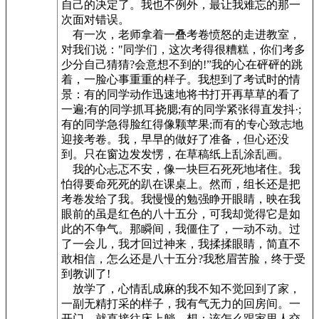
自己的决定了。我也不例外，最让我难忘的那一
次面对错误。
有一次，老师拿着一叠考卷愤怒的走进教室，
对我们说："同学们，这次考得很糟糕，你们考多
少分自己猜猜?会意想不到的!”我的心在砰砰的跳
着，一脸心事重重的样子。我想到了考试时的情
景：有的同学动作迅速地将书打开再草草的看了
一遍;有的同学抓耳挠腮;有的同学紧张得直发抖·;
有的同学急得脸红得像颗苹果;而有的专心致志地
迎接考卷。我，早早的做好了准备，但心还没
到。只在窗边发发愣，在草稿纸上乱涂乱画。
我的心忐忑不安，像一块巨石死死地堵住。我
怕得要命死死的趴在课桌上。然而，组长还是把
考卷发给了我。我慢慢的勉强睁开眼睛，映在我
眼前的虽是红色的八十五分，可我却觉得它是如
此的不争气。那瞬间，我僵住了，一动不动。过
了一会儿，我才回过神来，我揉揉眼睛，简直不
敢相信，怎么还是八十五分?我愁眉苦脸，终于受
到教训了!
放学了，心情乱成麻的我不知不觉回到了家，
一副无精打采的样子，我有气无力的回房间。一
开门，就直接往床上躺，想：该怎么跟家里人交