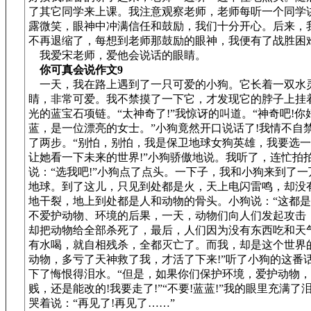
了其它同学来上课。我注意观察老师，老师每听一个同学
露微笑，眼神中冲满信任和鼓励，我们十分开心。后来，
不再退缩了，每想到老师那鼓励的眼神，我便有了战胜困
我爱宋老师，爱他会说话的眼睛。
你可真会说作文9
一天，我在路上遇到了一只可爱的小狗。它长着一双水
睛，非常可爱。我不禁摸了一下它，才发现它的脖子上挂
光的蓝宝石项链。“太神奇了!”我惊讶的叫道。“神奇吧!你
蓝，是一位漂亮的女士。”小狗竟然开口说话了!我情不自
了两步。“别怕，别怕，我是保卫地球女狗英雄，我要选
让她看一下未来的世界!”小狗骄傲地说。我听了，连忙拍
说：“选我吧!”小狗点了点头。一下子，我和小狗来到了一
地球。到了这儿，只见到处都是火，天上电闪雷鸣，却没
地干裂，地上到处都是人和动物的骨头。小狗说：“这都
不爱护动物、环境的后果，一天，动物们向人们发起攻击
却把动物给全部杀死了，最后，人们因为没有东西吃和天
有水喝，就自相残杀，全都灭亡了。而我，却是这个世界
动物，多亏了天神救了我，才活了下来!”听了小狗的这番
下了悔恨得泪水。“但是，如果你们保护环境，爱护动物
贱，还是能改的!我要走了!”“不要!蓝蓝!”我的眼里充满了
哭着说：“再见了!再见了……”