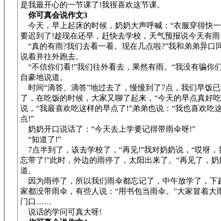
是我最开心的一节课了!我很喜欢这节课。
你可真会说作文3
今天，早上起床的时候，奶奶大声呼喊：“衣服穿得快一
要迟到了!趁现在还早，赶快去学校，天气预报说今天有雨
“真的有雨?我们去看一看。现在几点啦?”我和弟弟异口
说着并往外跑去。
“不信你们看!”我们往外看去，果然有雨。“我没有骗你们
自豪地说道。
时间“滴答、滴答”地过去了，慢慢到了7点，我们早饭
了，在吃饭的时候，大家又聊了起来，“今天的早点真好吃!
说，“我最喜欢吃这样的早点了!”弟弟也说：“我也喜欢吃
点!”
奶奶开口说话了：“今天去上学要记得带雨伞呀!”
“知道了!”
7点半到了，该去学校了，“再见!”我对奶奶说，“哎呀，
忘带了!”此时，外边的雨停了，太阳出来了。“再见了，奶奶
道。
因为雨停了，所以我们雨伞都忘记了，中午放学了，下
家都没带雨伞，有些人说：“用书包当雨伞。”大家冒着大
门口……
说话的学问可真大呀!