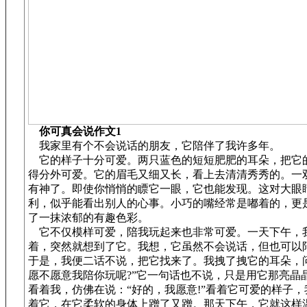
你可真会说作文1
我家里有个不会说话的朋友，它陪伴了我许多年。
它的样子十分可爱。两只蓝色的短短肥肥的耳朵，把它
得分外可爱。它的眉毛又细又长，看上去清清秀秀的。一
有神了。即使你悄悄的瞟它一眼，它也能发现。这对大眼
利，似乎能看出别人的心事。小巧的嘴经常是嘟着的，更
了一抹浓郁的有趣色彩。
它不仅模样可爱，陪我玩起来也非常可爱。一天下午，
着，突然就想到了它。我想，它虽然不会说话，但也可以陪
于是，我便二话不说，把它找来了。我拽了拽它的耳朵，
愿不愿意我陪你玩呢?”它一句话也不说，只是用它那亮晶
看着我，仿佛在说：“好的，我愿意!”看着它可爱的样子
着它，在它柔软的身体上蹭了又蹭。那天下午，它就这样