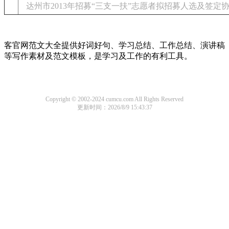
达州市2013年招募“三支一扶”志愿者拟招募人选及签定
客官网范文大全提供好词好句、学习总结、工作总结、演讲稿
等写作素材及范文模板，是学习及工作的有利工具。
Copyright © 2002-2024 cumcu.com All Rights Reserved
更新时间：2026/8/9 15:43:37