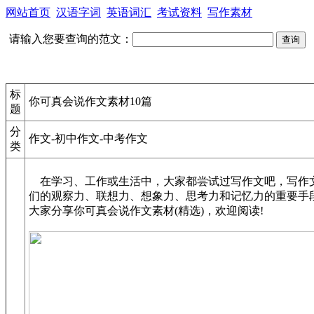
网站首页
汉语字词
英语词汇
考试资料
写作素材
请输入您要查询的范文：
标
你可真会说作文素材10篇
题
分
作文-初中作文-中考作文
类
在学习、工作或生活中，大家都尝试过写作文吧，写作
们的观察力、联想力、想象力、思考力和记忆力的重要手
大家分享你可真会说作文素材(精选)，欢迎阅读!