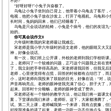
不好?”
“好呀好呀!”小兔子兴奋极了。
乌龟让小兔子坐到自己背上，他带着小乌龟去了客厅，
电视，他把小兔子放在沙发上，打开了电视机。乌龟和小
长时间，兔妈妈回来，他们已经睡着了。
乌龟是只会说话的轮椅，小兔是个病号，他们的友谊九
始的。
你可真会说作文8
六年级时教我的宋老师最让我难忘。
宋老师是我小学六年级时的语文老师，他的眼睛又大又
神，好像会说话。
有一次，我们班上公开课，外校的老师到我们学校听课
上，老师问了一个较难的问题，正巧这个问题我之前在资
了，我立刻把手举得高高的。宋老师请我回答，但我见后
老师，心里便觉得有点慌，回答的时候都有点结巴了，而
小，这时老师向我投来了鼓励的目光，好像在说：“对，
声音再响亮点。老师的眼神使我充满了信心，胆子大了，
起来。回答时十分顺畅，老师的眼神变成了赞许。
宋老师还有一个独特的教学方法，他让我们将一篇课文
案，下堂课由我们来讲，老师听。这下，大家都沸腾了，
试。第二天上课，老师喊我第一个来讲，我有点犹豫，但
好按我准备的讲了起来，老师一边听一边不住地点头。随