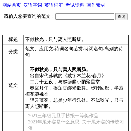
网站首页
汉语字词
英语词汇
考试资料
写作素材
请输入您要查询的范文：
标题
不似秋光，只与离人照断肠。
范文、应用文-诗词名句鉴赏-诗词名句-离别的诗
分类
句
不似秋光，只与离人照断肠。
出自宋代苏轼的《减字木兰花·春月》
二月十五夜，与赵德麟小酌聚星堂
范文
春庭月午，摇荡香醪光欲舞。步转回廊，半落
梅花婉娩香。
轻云薄雾，总是少年行乐处。不似秋光，只与
离人照断肠。
2021三年级元旦手抄报一等奖作品
2021年尾牙宴是什么意思_关于尾牙宴的传统习
俗