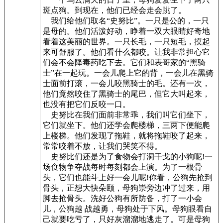
斑点狗。到现在，他们已经会走会跳了。
我们给他们取名“史努比”。一只是公的，一只
是母的。他们活泼好动，睁着一双大眼睛好奇地
看着这美丽的世界。一只长毛，一只短毛，摸起
来可舒服了。他们看什么都咬。让我非常担心它
们会不会降毒药吃下去。它们和表哥家的“黑骑
士”在一起玩。一会儿爬上它的背，一会儿在黑骑
士面前打滚，一会儿咬黑骑士的毛。还有一次，
他们竟然咬住了黑骑士的尾巴，但它大叫起来，
也没有把它们反咬一口。
史努比在我们面前非常乖，我们叫它们坐下，
它们就坐下。他们还学会爬楼梯，三两下便能爬
上楼梯。他们发现了拖鞋，就将拖鞋咬了起来，
常常咬着不放，让我们哭笑不得。
史努比们还是为了食物会打洞干戈的小狗呢!一
场食物争夺战每时每刻都会上演。为了一根骨
头，它们也能斗上好一会儿呢!你看，公狗先抢到
骨头，正想大快朵颐，母狗崇旁边冲了过来，用
脚去抢骨头。洗好公狗有所防备，打了一小会
儿，公狗越 战越勇，母狗处于下风。母狗眼看自
己就要吃亏了，只好灰溜溜地逃走了。可是母狗