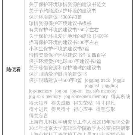
关于保护环境珍惜资源的建议书范文
关于节约能源保护环境的建议书
保护环境建议书300字3篇
珍惜资源保护环境建议书模板
有关保护环境的建议书350字左右
关于保护环境爱护地球的建议书400字
描写保护环境的建议书400字左右
小学生保护环境的建议书3篇
珍惜资源保护环境建议书作文四百字
保护环境爱护地球400字建议书3篇
关于珍惜资源和保护地球的建议书
随便看
保护眼睛爱护眼睛的建议书
jogging track
joggle
保护眼睛建议书500字3篇
joggled
joggling
jog-memory
jog on
jog-on
jog sb's memory
jog-sb-s-memory
jog someone's memory
得其所哉
得天独厚
得失成败
得失荣枯
得寸得尺
得寸进尺
得尺得寸
得心应手
得意忘形
得意忘言
上海市儿科医学研究所工作人员2015年招聘公告
2015年北京大学基础医学院教学办公室招聘启事
上海市材料工程学校工作人员2015年招聘公告