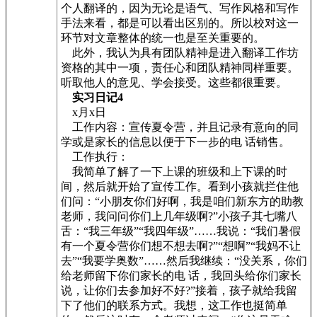
个人翻译的，因为无论是语气、写作风格和写作
手法来看，都是可以看出区别的。所以校对这一
环节对文章整体的统一也是至关重要的。
此外，我认为具有团队精神是进入翻译工作坊
资格的其中一项，责任心和团队精神同样重要。
听取他人的意见、学会接受。这些都很重要。
实习日记4
x月x日
工作内容：宣传夏令营，并且记录有意向的同
学或是家长的信息以便于下一步的电 话销售。
工作执行：
我简单了解了一下上课的班级和上下课的时
间，然后就开始了宣传工作。看到小孩就拦住他
们问：“小朋友你们好啊，我是咱们新东方的助教
老师，我问问你们上几年级啊?”小孩子其七嘴八
舌：“我三年级”“我四年级”……我说：“我们暑假
有一个夏令营你们想不想去啊?”“想啊”“我妈不让
去”“我要学奥数”……然后我继续：“没关系，你们
给老师留下你们家长的电 话，我回头给你们家长
说，让你们去参加好不好?”接着，孩子就给我留
下了他们的联系方式。我想，这工作也挺简单