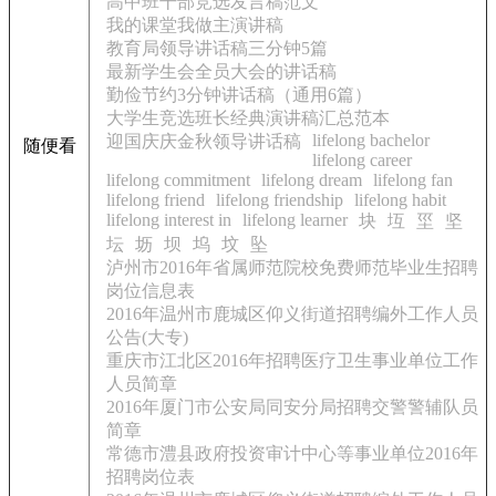
高中班干部竞选发言稿范文
我的课堂我做主演讲稿
教育局领导讲话稿三分钟5篇
最新学生会全员大会的讲话稿
勤俭节约3分钟讲话稿（通用6篇）
大学生竞选班长经典演讲稿汇总范本
lifelong bachelor
迎国庆庆金秋领导讲话稿
随便看
lifelong career
lifelong commitment
lifelong dream
lifelong fan
lifelong friend
lifelong friendship
lifelong habit
lifelong interest in
lifelong learner
块
坘
坙
坚
坛
坜
坝
坞
坟
坠
泸州市2016年省属师范院校免费师范毕业生招聘
岗位信息表
2016年温州市鹿城区仰义街道招聘编外工作人员
公告(大专)
重庆市江北区2016年招聘医疗卫生事业单位工作
人员简章
2016年厦门市公安局同安分局招聘交警警辅队员
简章
常德市澧县政府投资审计中心等事业单位2016年
招聘岗位表