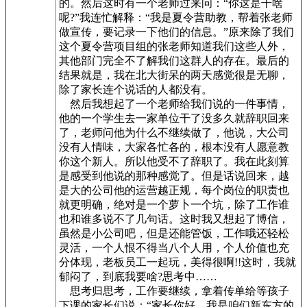
的。然后这时有一个老师过来问：“你这是干啥
呢?”我连忙解释：“我是夏令营助教，帮着张老师
做宣传，要记录一下他们的信息。”原来除了我们
这个夏令营项目组的张老师知道我们这些人外，
其他部门完全不了解我们这群人的存在。最后的
结果就是，我在北大街呆的两天感觉很是无聊，
除了家长连个说话的人都没有。
然后我想起了一个老师给我们说的一件事情，
他的一个学生去一家单位干了没多久就辞职回来
了，老师问他为什么不继续做了，他说，大公司
没有人情味，大家各忙各的，根本没有人愿意教
你这个新人。所以他受不了辞职了。我在此刻算
是感受到他说的那种感觉了。但是话说回来，越
是大的公司他的运营越正规，每个岗位的职责也
就更明确，绝对是一个萝卜一个坑，除了工作谁
也和谁多说不了几句话。这时我又想起了博信，
虽然是小公司吧，但是还能管饭，工作哦还轻松
灵活，一个人恨不得当八个人用，个人价值也充
分体现，老板员工一起玩，美得很啊!!这时，我就
郁闷了，到底我要啥?思考中……
思考归思考，工作要继续，拿着传单给等孩子
下课的家长们说：“家长你好，我是咱们新东方的