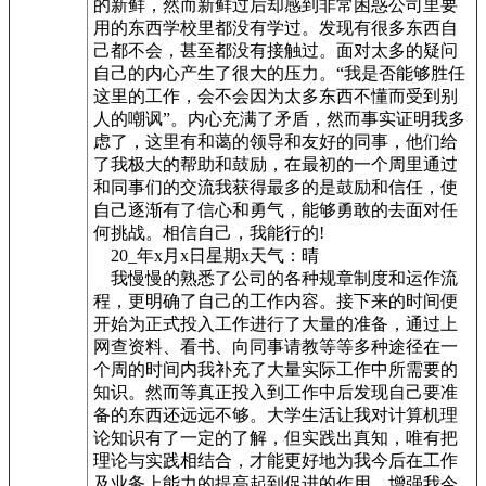
的新鲜，然而新鲜过后却感到非常困惑公司里要
用的东西学校里都没有学过。发现有很多东西自
己都不会，甚至都没有接触过。面对太多的疑问
自己的内心产生了很大的压力。“我是否能够胜任
这里的工作，会不会因为太多东西不懂而受到别
人的嘲讽”。内心充满了矛盾，然而事实证明我多
虑了，这里有和蔼的领导和友好的同事，他们给
了我极大的帮助和鼓励，在最初的一个周里通过
和同事们的交流我获得最多的是鼓励和信任，使
自己逐渐有了信心和勇气，能够勇敢的去面对任
何挑战。相信自己，我能行的!
20_年x月x日星期x天气：晴
我慢慢的熟悉了公司的各种规章制度和运作流
程，更明确了自己的工作内容。接下来的时间便
开始为正式投入工作进行了大量的准备，通过上
网查资料、看书、向同事请教等等多种途径在一
个周的时间内我补充了大量实际工作中所需要的
知识。然而等真正投入到工作中后发现自己要准
备的东西还远远不够。大学生活让我对计算机理
论知识有了一定的了解，但实践出真知，唯有把
理论与实践相结合，才能更好地为我今后在工作
及业务上能力的提高起到促进的作用，增强我今