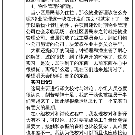
4、物业管理的问题。
当小区居民都入住拉，那么物业管理该怎么办
呢?物业管理这一块在开发商策划时就定下了，便
于以后物业管理的性，在项目建设时期物业管理
公司也会亲临现场，在社区居民未之前就把物业
管理公司。当居民成了业主委员会后，到底用物
业公司另请的公司，决策权在业主委员会手里。
大家还提问了的问题，钟经理和潘主管了耐心
的解答。过的很快，到了该离开的时候了。这次
实习，是次，却学到了的东西，以前东西在心中
很模糊，离得那么远，现在它们越来越清晰了。
希望明天会能学到更多的东西。
实习日记3
这周主要进行译文校对与讨论，小组人员态度
很认真，刻苦精神十足，我的干劲也被组员干事
们带起来了，因此我很幸运地又过了一个充实而
有意义的星期。
在小组校对和讨论过程中，我发现校对和翻译
大有不同，可以说，校对要完成的工作量比翻译
量要大，接触和掌握的资料也比较复杂，其难度
也参差不一。我认为做校对可以而且也应该接触