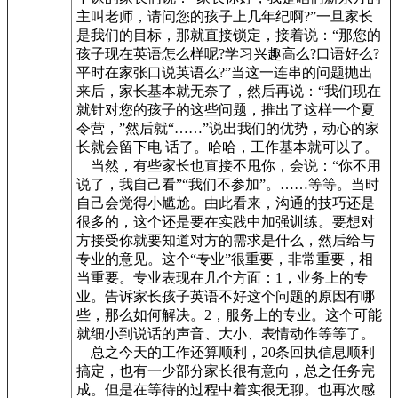
主叫老师，请问您的孩子上几年纪啊?”一旦家长
是我们的目标，那就直接锁定，接着说：“那您的
孩子现在英语怎么样呢?学习兴趣高么?口语好么?
平时在家张口说英语么?”当这一连串的问题抛出
来后，家长基本就无奈了，然后再说：“我们现在
就针对您的孩子的这些问题，推出了这样一个夏
令营，”然后就“……”说出我们的优势，动心的家
长就会留下电 话了。哈哈，工作基本就可以了。
当然，有些家长也直接不甩你，会说：“你不用
说了，我自己看”“我们不参加”。……等等。当时
自己会觉得小尴尬。由此看来，沟通的技巧还是
很多的，这个还是要在实践中加强训练。要想对
方接受你就要知道对方的需求是什么，然后给与
专业的意见。这个“专业”很重要，非常重要，相
当重要。专业表现在几个方面：1，业务上的专
业。告诉家长孩子英语不好这个问题的原因有哪
些，那么如何解决。2，服务上的专业。这个可能
就细小到说话的声音、大小、表情动作等等了。
总之今天的工作还算顺利，20条回执信息顺利
搞定，也有一少部分家长很有意向，总之任务完
成。但是在等待的过程中着实很无聊。也再次感