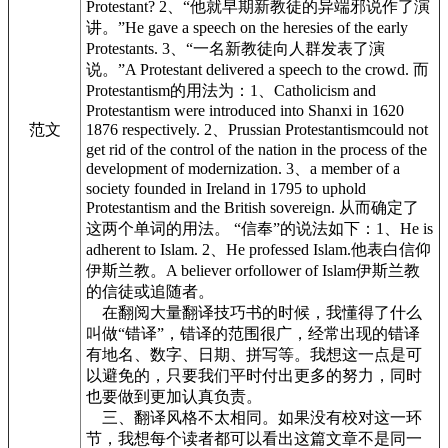
Protestant? 2、“他就早期新教徒的异端邪说作了演
讲。”He gave a speech on the heresies of the early
Protestants. 3、“一名新教徒向人群发表了演
说。”A Protestant delivered a speech to the crowd. 而
Protestantism的用法为：1、Catholicism and
Protestantism were introduced into Shanxi in 1620
范文
1876 respectively. 2、Prussian Protestantismcould not
get rid of the control of the nation in the process of the
development of modernization. 3、a member of a
society founded in Ireland in 1795 to uphold
Protestantism and the British sovereign. 从而确定了
这两个单词的用法。 “信奉”的说法如下：1、He is
adherent to Islam. 2、He professed Islam.他表白信仰
伊斯兰教。A believer orfollower of Islam伊斯兰教
的信徒或追随者。
在翻阅大量翻译技巧书的时候，我懂得了什么
叫做“错译”，错译的范围很广，经常出现的错译
有地名、数字、日期、拼写等。我想这一点是可
以避免的，只要我们平时付出更多的努力，同时
也要做到更加认真负责。
三、翻译风格不太相同。如果没有校对这一环
节，我想每个读者都可以看出这篇文章不是同一