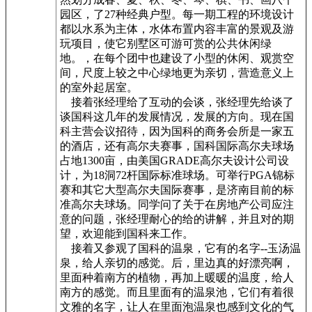
园区，了27种经典户型。每一期工程的环境设计
都以水系为主体，水体布置内容丰富的景观及游
玩项目，使它别墅区可游可赏的公共休闲绿
地。，在每个团中也建设了小型的休闲、观赏空
间，尺度上较之中心绿地更为亲切，营造意义上
的室外起居室。
接着张经理给了互动的会谈，张经理先给谈了
谈国科这几年的发展情况，发展的方向。现在国
科主营会议招待，因为国科的商务会所是一家五
的酒店，还有高尔夫赛事，国科国际高尔夫球场
占地1300亩，由美国GRADE高尔夫设计公司设
计，为18洞72杆国际标准球场。可举行PGA锦标
赛和其它大型高尔夫国际赛事，是济南目前的标
准高尔夫球场。同学问了关于在房地产公司应注
意的问题，张经理耐心的给的讲解，并且对的期
望，欢迎能到国科来工作。
接着又参观了国科的温泉，它有的名字--玉汤温
泉，给人亲切的感觉。后，里边真的好漂亮啊，
里面种着南方的植物，再加上暖暖的温度，给人
南方的感觉。而且里面有的温泉池，它们有着很
文雅的名字，让人在里面泡温泉也感到文化的气