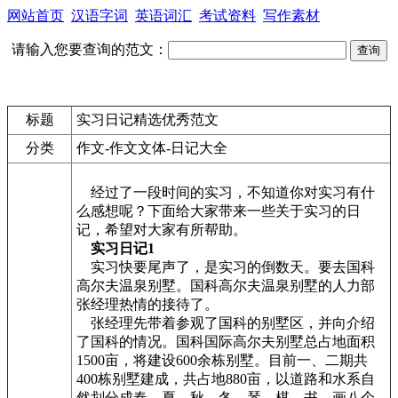
网站首页
汉语字词
英语词汇
考试资料
写作素材
请输入您要查询的范文：
标题
实习日记精选优秀范文
分类
作文-作文文体-日记大全
经过了一段时间的实习，不知道你对实习有什
么感想呢？下面给大家带来一些关于实习的日
记，希望对大家有所帮助。
实习日记1
实习快要尾声了，是实习的倒数天。要去国科
高尔夫温泉别墅。国科高尔夫温泉别墅的人力部
张经理热情的接待了。
张经理先带着参观了国科的别墅区，并向介绍
了国科的情况。国科国际高尔夫别墅总占地面积
1500亩，将建设600余栋别墅。目前一、二期共
400栋别墅建成，共占地880亩，以道路和水系自
然划分成春、夏、秋、冬、琴、棋、书、画八个