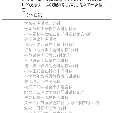
后的竞争力，为我能在以后立足增添了一块基
石。
实习日记
太极拳讲话稿三分钟
母亲节学生家长代表讲话稿子
小学家长学校结业仪式讲话稿范文6篇
关于健康的讲话稿
追悼会讲话致辞十篇【精选】
红领巾迎风飘主题讲话稿3分钟
春节聚会讲话稿3分钟范文
三甲医院团队精神演讲稿
初中毕业班培尖会讲话稿4分钟
小学生安全在我心中演讲稿
小学六年级感恩教育班会讲话稿
关于培训工作发言稿
校工厂同学聚会个人发言稿
纪念五四运动学校领导讲话稿范文
假如我是一名校长演讲稿
关于三八节座谈会发言
大学重阳节讲话稿
爱心一日捐讲话稿3分钟