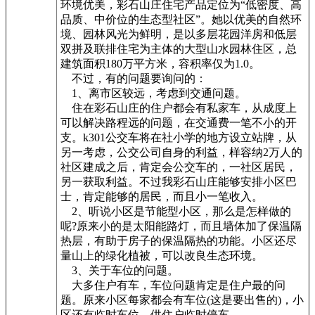
环境优美，彩石山庄住宅产品定位为“低密度、高
品质、中价位的生态型社区”。她以优美的自然环
境、园林风光为鲜明，是以多层花园洋房和低层
双拼及联排住宅为主体的大型山水园林住区，总
建筑面积180万平方米，容积率仅为1.0。
不过，有的问题要询问的：
1、离市区较远，考虑到交通问题。
住在彩石山庄的住户都会有私家车，从成度上
可以解决路程远的问题，在交通费一笔不小的开
支。k301公交车将在社小学的地方设立站牌，从
另一考虑，公交公司自身的利益，样容纳2万人的
社区建成之后，肯定会公交车的，一社区居民，
另一获取利益。不过我彩石山庄能够安排小区巴
士，肯定能够的居民，而且小一笔收入。
2、听说小区是节能型小区，那么是怎样做的
呢?原来小的是太阳能路灯，而且墙体加了保温隔
热层，有助于房子的保温隔热的功能。小区还尽
量山上的绿化植被，可以改良生态环境。
3、关于车位的问题。
大多住户有车，车位问题肯定是住户最的问
题。原来小区每家都会有车位(这是要出售的)，小
区还有临时车位，供住户临时停车。