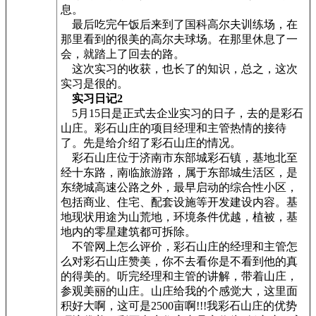
息。
最后吃完午饭后来到了国科高尔夫训练场，在
那里看到的很美的高尔夫球场。在那里休息了一
会，就踏上了回去的路。
这次实习的收获，也长了的知识，总之，这次
实习是很的。
实习日记2
5月15日是正式去企业实习的日子，去的是彩石
山庄。彩石山庄的项目经理和主管热情的接待
了。先是给介绍了彩石山庄的情况。
彩石山庄位于济南市东部城彩石镇，基地北至
经十东路，南临旅游路，属于东部城生活区，是
东绕城高速公路之外，最早启动的综合性小区，
包括商业、住宅、配套设施等开发建设内容。基
地现状用途为山荒地，环境条件优越，植被，基
地内的零星建筑都可拆除。
不管网上怎么评价，彩石山庄的经理和主管怎
么对彩石山庄赞美，你不去看你是不看到他的真
的得美的。听完经理和主管的讲解，带着山庄，
参观美丽的山庄。山庄给我的个感觉大，这里面
积好大啊，这可是2500亩啊!!!我彩石山庄的优势