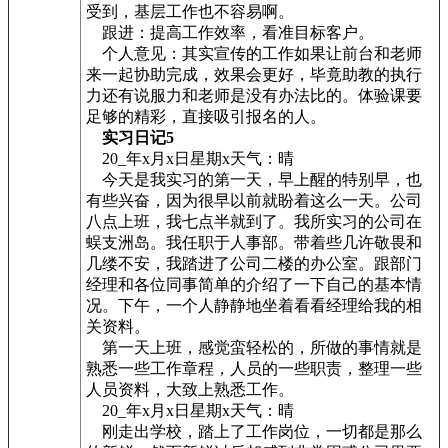
受到，基层工作也不容易啊。
跟进：提高工作效率，看准目标客户。
个人意见：其实宣传的工作如果让前台和老师
来一起协助完成，效果会更好，毕竟助教的执行
力还有说服力和老师是没有办法比的。体验课要
足够的精彩，直接吸引报名的人。
实习日记5
20_年x月x日星期x天气：晴
今天是我实习的第一天，早上醒的特别早，也
有些兴奋，因为很早以前就盼着这么一天。公司
八点上班，我七点半就到了。我所实习的公司在
蜈支洲岛。我任职于人事部。带着些几许敬畏和
几缕不安，我踏进了公司二楼的办公室。跟部门
经理和各位同事简单的介绍了一下自己的基本情
况。下午，一个人静静地坐着看看经理给我的相
关资料。
第一天上班，感觉蛮轻松的，所做的事情就是
熟悉一些工作章程，人员的一些职责，整理一些
人员资料，大致上熟悉工作。
20_年x月x日星期x天气：晴
刚走出学校，踏上了工作岗位，一切都是那么