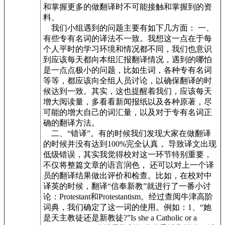
和掌握更多的做翻译时不可能接触和掌握到的资
料。
我们小组遇到的问题主要有如下几方面： 一、
有些专有名词的译法不一致。我想这一点在于每
个人平时的学习环境和情况都不同，我们也意识
到应该每天都向本组汇报翻译情况，遇到的哪怕
是一点点极小的问题，比如生词，各种专有名词
等等，都应该向全组人员讨论，以确保翻译的时
候达到一致。其实，这也提醒着我们，应该每天
增大阅读量，多看看新闻报纸以及各种原著，尽
可能的增大自己的词汇量，以及对于专有名词正
确的翻译方法。
二、“错译”。有的时候我们发现大家在做翻译
的时候并没有达到100%完全认真， 导致译文出现
低级错误，其实我觉得校对这一环节特别重要，
不仅将整篇文章的语言润色， 还可以对上一个译
员的翻译结果做出评价和检查。比如，在校对中
译英的时候，翻译“信奉新教”就进行了一番小讨
论：Protestant和Protestantism。经过查阅牛津高阶
词典，我们确定了这一词的使用。例如：1、“她
是天主教徒还是新教徒?”Is she a Catholic or a