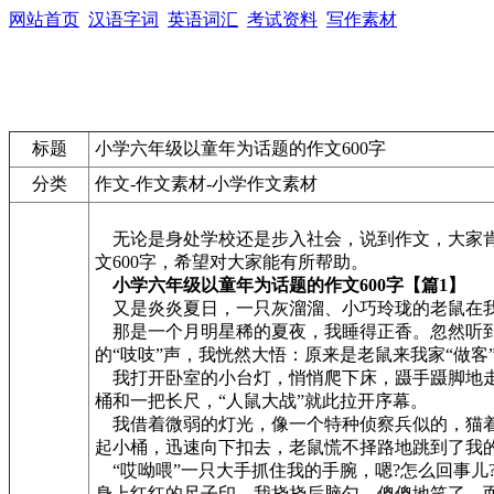
网站首页
汉语字词
英语词汇
考试资料
写作素材
标题
小学六年级以童年为话题的作文600字
分类
作文-作文素材-小学作文素材
无论是身处学校还是步入社会，说到作文，大家肯
文600字，希望对大家能有所帮助。
小学六年级以童年为话题的作文600字【篇1】
又是炎炎夏日，一只灰溜溜、小巧玲珑的老鼠在我
那是一个月明星稀的夏夜，我睡得正香。忽然听到一
的“吱吱”声，我恍然大悟：原来是老鼠来我家“做客
我打开卧室的小台灯，悄悄爬下床，蹑手蹑脚地走
桶和一把长尺，“人鼠大战”就此拉开序幕。
我借着微弱的灯光，像一个特种侦察兵似的，猫着
起小桶，迅速向下扣去，老鼠慌不择路地跳到了我
“哎呦喂”一只大手抓住我的手腕，嗯?怎么回事儿
身上红红的尺子印，我挠挠后脑勺，傻傻地笑了，