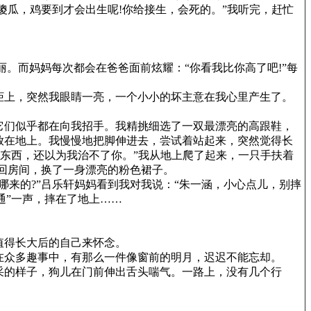
傻瓜，鸡要到才会出生呢!你给接生，会死的。”我听完，赶忙
。而妈妈每次都会在爸爸面前炫耀：“你看我比你高了吧!”每
柜上，突然我眼睛一亮，一个小小的坏主意在我心里产生了。
它们似乎都在向我招手。我精挑细选了一双最漂亮的高跟鞋，
放在地上。我慢慢地把脚伸进去，尝试着站起来，突然觉得长
坏东西，还以为我治不了你。”我从地上爬了起来，一只手扶着
跑回房间，换了一身漂亮的粉色裙子。
来的?”吕乐轩妈妈看到我对我说：“朱一涵，小心点儿，别摔
通”一声，摔在了地上……
值得长大后的自己来怀念。
在众多趣事中，有那么一件像窗前的明月，迟迟不能忘却。
采的样子，狗儿在门前伸出舌头喘气。一路上，没有几个行