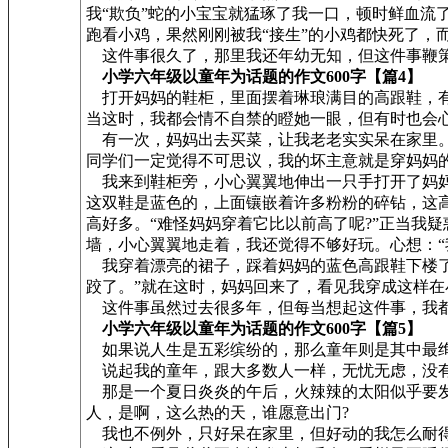
我“欺负”蛇的小宝宝就猛琢了我一口，顿时鲜血流
跑看小鸡，果然刚刚被我“接生”的小鸡都快死了，
这件事很久了，那里我还年幼无知，但这件事鞭
小学六年级以童年为话题的作文600字【篇4】
打开妈妈的鞋柜，里面摆着琳琅满目的高跟鞋，有的
当这时，我都会情不自禁的瞪她一眼，但有时也会
有一次，妈妈出去买菜，让我老老实实呆在家里。
同学们一定觉得不可思议，我的坏主意就是穿妈妈
我来到鞋柜旁，小心翼翼地伸出一只手打开了妈妈
这双鞋是蓝色的，上面镶嵌着许多粉粉的碎钻，这
高好多。“难怪妈妈穿着它比以前高了呢?”正当我
墙，小心翼翼地走着，我还觉得不够好玩。心想：“
我穿着漂亮的裙子，踩着妈妈的蓝色高跟鞋下楼了
跤了。”就在这时，妈妈回来了，看见我穿成这样在
这件事虽然过去很多年，但每当想起这件事，我
小学六年级以童年为话题的作文600字【篇5】
如果说人生是五彩缤纷的，那么童年则是其中最绚
说起我的童年，跟大多数人一样，无忧无虑，没有
那是一个夏日炎炎的午后，火辣辣的太阳似乎要发
人，是啊，这么热的天，谁愿意出门?
我也不例外，只好呆在家里，但好动的我怎么耐