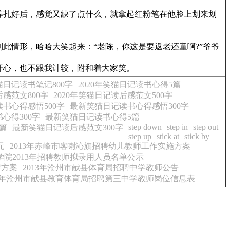
等扎好后，感觉又缺了点什么，就拿起红粉笔在他脸上划来划
情形，哈哈大笑起来：“老陈，你这是要返老还童啊?”爷爷
开心，也不跟我计较，附和着大家笑。
笑猫日记读书笔记800字
2020年笑猫日记读书心得5篇
后感范文800字
2020年笑猫日记读后感范文500字
书心得感悟500字
最新笑猫日记读书心得感悟300字
心得300字
最新笑猫日记读书心得5篇
step down
step in
step out
篇
最新笑猫日记读后感范文300字
step up
stick at
stick by
元
2013年赤峰市喀喇沁旗招聘幼儿教师工作实施方案
学院2013年招聘教师拟录用人员名单公示
聘方案
2013年沧州市献县体育局招聘中学教师公告
13年沧州市献县教育体育局招聘第三中学教师岗位信息表