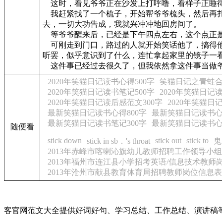
这时，看见爷爷正在沙发上打呼噜，看样子正睡得
我赶紧找了一个梳子，开始帮爷爷梳头，然后再扎
去，一切大功告成，我就兴冲冲地回房间了。
等爷爷醒来后，已经是下午四点左右，这个点正
可刚走到门口，路过的人就开始笑话他了，搞得他
听罢，似乎意识到了什么，连忙拿起家里的镜子一
这件事已经过去很久了，但我依然拿这件事当做爷
2020年笑猫日记读书心得500字
笑猫日记之青蛙合
2020年笑猫日记读书笔记500字
2020年笑猫日记
2020年笑猫日记读后感范文300字
2020年笑猫日
最新笑猫日记读书心得800字
最新笑猫日记读书心
最新笑猫日记读书笔记300字
最新笑猫日记读书心
随便看
stick down
stick out
stick to
stick in sb．'s throat
鬼
2013年赤峰市喀喇沁旗幼儿教师招聘工作领导小组
2013年福州市连江县小学招考英语/信息技术教师
2013年沧州市献县教育体育局招聘教师岗位信息表
客官网范文大全提供好词好句、学习总结、工作总结、演讲稿