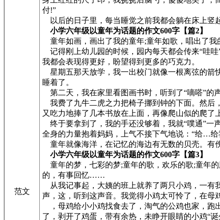
付!”
以后的日子里，每当睡觉之前我都会躺在床上竖起耳
小学六年级以童年为话题的作文600字【篇2】
童年如画，画出了我的童年;童年如歌，唱出了我的
记得刚上幼儿园的时候，园内每天都会传来“哇哇
我都会表现得更好，盼望得到更多的巧克力。
星期五那天放学，我一出校门就像一根离弦的箭快
睡着了。
第二天，我在家里看图画书时，听到了“嘀嗒”的
我费了九牛二虎之力把椅子挪到钟的下面。然后，
又吃力地捧了几本书放在上面，再像爬山似的爬了
终于要拿到了，我的手还没够着，我就“噗通”一
全身的力量抱着妈妈，上气不接下气地说：“给…给
童年就像海洋，在记忆的海边有无数的贝壳。有伤
小学六年级以童年为话题的作文600字【篇3】
童年的梦，七彩的梦;童年的歌，欢乐的歌;童年的
的，有事回忆……
从我记事起，大姨的班上就养了两只小鸡，一有我
范文
声，这，听到这声音。我觉得小鸡太可怜了，在母
，母鸡给小小鸡找食去了，淘气的公鸡也家，跑出
了，剥开了鸡蛋，带有余热，未睁开眼睛的小鸡“诞