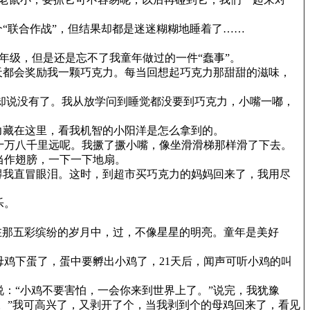
“联合作战”，但结果却都是迷迷糊糊地睡着了……
年级，但是还是忘不了我童年做过的一件“蠢事”。
天都会奖励我一颗巧克力。每当回想起巧克力那甜甜的滋味，
却说没有了。我从放学问到睡觉都没要到巧克力，小嘴一嘟，
力藏在这里，看我机智的小阳洋是怎么拿到的。
十万八千里远呢。我撅了撅小嘴，像坐滑滑梯那样滑了下去。
当作翅膀，一下一下地扇。
得我直冒眼泪。这时，到超市买巧克力的妈妈回来了，我用尽
乐。
?在那五彩缤纷的岁月中，过，不像星星的明亮。童年是美好
鸡下蛋了，蛋中要孵出小鸡了，21天后，闻声可听小鸡的叫
：“小鸡不要害怕，一会你来到世界上了。”说完，我犹豫
。”我可高兴了，又剥开了个，当我剥到个的母鸡回来了，看见