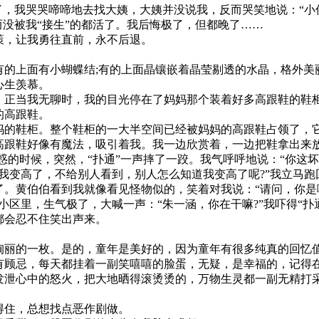
了，我哭哭啼啼地去找大姨，大姨并没说我，反而哭笑地说：“小
而没被我“接生”的都活了。我后悔极了，但都晚了……
策，让我勇往直前，永不后退。
上面有小蝴蝶结;有的上面晶镶嵌着晶莹剔透的水晶，格外美丽
心生羡慕。
正当我无聊时，我的目光停在了妈妈那个装着好多高跟鞋的鞋
的高跟鞋。
的鞋柜。整个鞋柜的一大半空间已经被妈妈的高跟鞋占领了，
高跟鞋好像有魔法，吸引着我。我一边欣赏着，一边把鞋拿出来
疑惑的时候，突然，“扑通”一声摔了一跤。我气呼呼地说：“你这
我变高了，不给别人看到，别人怎么知道我变高了呢?”我立马
。黄伯伯看到我就像看见怪物似的，笑着对我说：“请问，你是哪
小区里，生气极了，大喊一声：“朱一涵，你在干嘛?”我吓得“扑
都会忍不住笑出声来。
丽的一枚。是的，童年是美好的，因为童年有很多纯真的回忆
顾忌，每天都挂着一副笑嘻嘻的脸蛋，无疑，是幸福的，记得
泄心中的怒火，把大地晒得滚烫烫的，万物生灵都一副无精打
得住，总想找点恶作剧做。