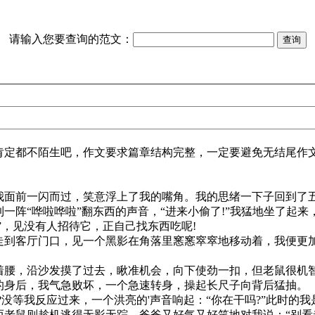
请输入您要查询的范文：
定都不陌生吧，作文要求篇章结构完整，一定要避免无结尾作
面前一闪而过，笑意浮上了我的嘴角。我的思绪一下子回到了
阵“哗啦哗啦”翻东西的声音，“进来小偷了!”我猛地坐了起
”，见没有人招待它，正自己找东西吃呢!
到客厅门口，见一个黑影在角落里窸窸窣窣地移动着，我便更
腰，沿沙发摸了过去，瞅准机会，向下使劲一扣，但老鼠很机
的身后，我气急败坏，一个急速转身，操起长尺子向背后猛抽。
?没等我反应过来，一个洪亮的'声音响起：“你在干吗?”此时的
而老鼠则趁机逃得无影无踪，爸爸又好气又好笑地对我说：“别