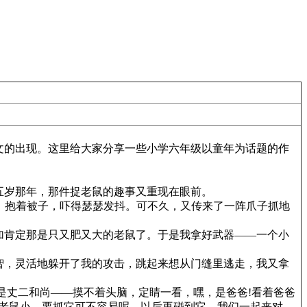
文的出现。这里给大家分享一些小学六年级以童年为话题的作
五岁那年，那件捉老鼠的趣事又重现在眼前。
来，抱着被子，吓得瑟瑟发抖。可不久，又传来了一阵爪子抓地
加肯定那是只又肥又大的老鼠了。于是我拿好武器——一个小
智，灵活地躲开了我的攻击，跳起来想从门缝里逃走，我又拿
我是丈二和尚——摸不着头脑，定睛一看，嘿，是爸爸!看着爸爸
看老鼠小，要抓它可不容易呢，以后再碰到它，我们一起来对