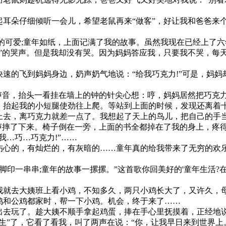
朵仔细倾听一会儿，希望老鼠再来“做客”，好让我和爸爸来个
可爱;童年如纸，上面记满了我的故事。虽然我现在已经上了六
”的哭声。但是我却没有哭。因为妈妈答应我，只要我不哭，每
速的飞到妈妈身边，奶声奶气地说：“给我巧克力!”可是，妈妈
声音，抬头一看挂在墙上的钟的针尖心想：哼，妈妈居然把巧克
抬起我的小短腿使劲往上爬。等站到上面的时候，发现还离着
上去，离巧克力就差一点了。我想起了天上的鸟儿，把自己的手
声摔了下来。椅子倒在一旁，上面的书全都掉在了我的身上，疼
我…巧…巧克力!”……
心的，有灿烂的，有灰暗的……童年真的给我带来了无穷的欢
脚印一串串;童年的故事一摞摞。”这首歌你回美好的'童年生活
就去大姨班上看小鸡，不知多久，两只小鸡长大了，又许久，母
鸡和公鸡都家时，帮一下小鸡。机会，终于来了……
去玩了。趁大姨不顺手拿起鸡蛋，捧在手心里抚摸着，正经地说
生”了，它看了看我，叫了两声在说：“你，让我早日来到世界上