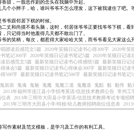
香甜，一股恶作剧的念头在我脑中升起。
几个小辫子，哈，谁叫爷爷不怎么理发，这下被我逮住了吧。
是爷爷跟邻居下棋的时候。
二丈和尚摸不着头脑，这时，邻居张爷爷正要找爷爷下棋，看到此
看，只记得当时他羞得几天都不敢出门了。
爷的笑柄，每次，都惹得大家哈哈大笑，而爷爷看见大家这么
唱团读后感范文5篇
2020年笑猫日记读书心得300字
2020年
读书笔记300字
2020年笑猫日记读书笔记5篇
2020年笑猫日记读
记读后感范文5篇
最新笑猫日记读书心得感悟5篇
最新笑猫日记读
得体会5篇
最新笑猫日记读书心得体会300字
最新笑猫日记读书
得500字
最新笑猫日记读书笔记500字
最新笑猫日记读书笔记5
鬼祟祟
鬼魂
鬼魅
鬼魔
鬼魔三道
鬼魔道
鬼黠
魁
魁伟
魁
2013年福州市连江县小学招考英语/信息技术教师公告
常州工
岗位表
2013年三明市大田县小学英语/信息技术教师考试专项招
2013年三明市大田县小学/特校/幼儿教师招聘岗位信息表
20
等写作素材及范文模板，是学习及工作的有利工具。