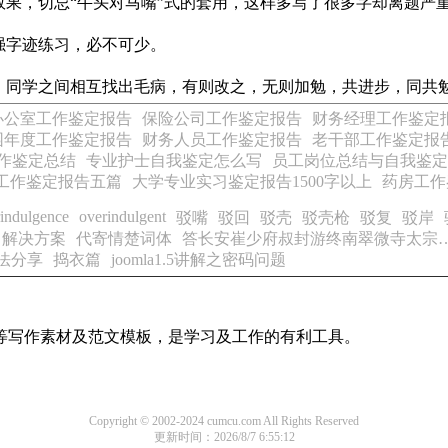
果，切忌“牛头对马嘴”式的套用，这样多写了很多字却离题严
强字迹练习，必不可少。
同学之间相互找出毛病，有则改之，无则加勉，共进步，同共
办公室工作鉴定报告
保险公司工作鉴定报告
财务经理工作鉴定
园年度工作鉴定报告
财务人员工作鉴定报告
老干部工作鉴定报
作鉴定总结
专业护士自我鉴定怎么写
员工岗位总结与自我鉴定
工作鉴定报告五篇
大学专业实习鉴定报告1500字以上
药房工作
indulgence
overindulgent
驳嘴
驳回
驳壳
驳壳枪
驳复
驳岸
退出解决方案
代寄情楚词体
答长安崔少府叔封游终南翠微寺太宗
方法分享
捣衣篇
joomla1.5讲解之密码问题
等写作素材及范文模板，是学习及工作的有利工具。
Copyright © 2002-2024 cumcu.com All Rights Reserved
更新时间：2026/8/7 6:55:12