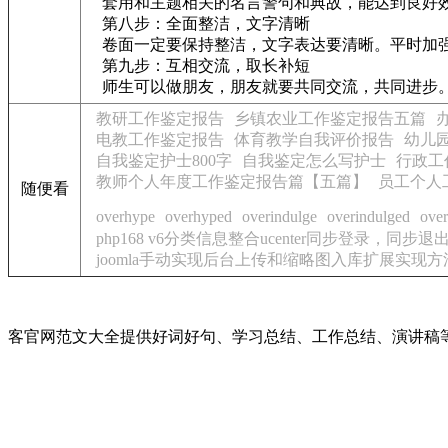
套用和主题相关的名言警句和典故，能达到良好效
第八步：全面整洁，文字清晰
卷面一定要保持整洁，文字表达要清晰。平时加
第九步：互相交流，取长补短
师生可以做朋友，朋友就要共同交流，共同进步。
教研工作鉴定报告
乡镇农业工作鉴定报告五篇
电教工作鉴定报告
体育教学自我评价报告
幼儿
自我鉴定护士800字
自我鉴定怎么写护士
行政工
教师个人年度工作鉴定报告篇【五篇】
员工个人
随便看
overhype
overhyped
overindulge
overindulged
over
php168 v6分类信息整合ucenter同步登录，同步
joomla手动实现后台上传和缩略图入库扩展实现
客官网范文大全提供好词好句、学习总结、工作总结、演讲稿