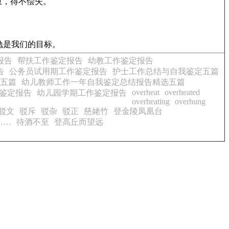
重，得不偿失。
勉是我们的目标。
报告
帮扶工作鉴定报告
幼教工作鉴定报告
告
公务员试用期工作鉴定报告
护士工作总结与自我鉴定五篇
五篇
幼儿教师工作一年自我鉴定总结报告精选五篇
overheat
overheated
鉴定报告
幼儿园学期工作鉴定报告
overheating
overhung
驳文
驳斥
驳杂
驳正
慈姥竹
登金陵凤凰台
……
待酒不至
登高丘而望远