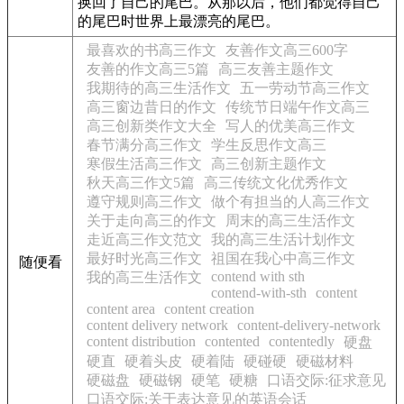
换回了自己的尾巴。从那以后，他们都觉得自己
的尾巴时世界上最漂亮的尾巴。
最喜欢的书高三作文
友善作文高三600字
友善的作文高三5篇
高三友善主题作文
我期待的高三生活作文
五一劳动节高三作文
高三窗边昔日的作文
传统节日端午作文高三
高三创新类作文大全
写人的优美高三作文
春节满分高三作文
学生反思作文高三
寒假生活高三作文
高三创新主题作文
秋天高三作文5篇
高三传统文化优秀作文
遵守规则高三作文
做个有担当的人高三作文
关于走向高三的作文
周末的高三生活作文
走近高三作文范文
我的高三生活计划作文
最好时光高三作文
祖国在我心中高三作文
随便看
contend with sth
我的高三生活作文
contend-with-sth
content
content area
content creation
content delivery network
content-delivery-network
content distribution
contented
contentedly
硬盘
硬直
硬着头皮
硬着陆
硬碰硬
硬磁材料
硬磁盘
硬磁钢
硬笔
硬糖
口语交际:征求意见
口语交际:关于表达意见的英语会话