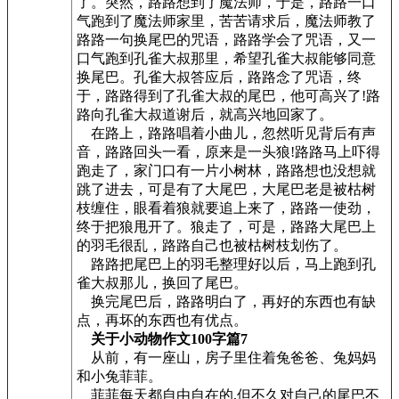
了。突然，路路想到了魔法师，于是，路路一口
气跑到了魔法师家里，苦苦请求后，魔法师教了
路路一句换尾巴的咒语，路路学会了咒语，又一
口气跑到孔雀大叔那里，希望孔雀大叔能够同意
换尾巴。孔雀大叔答应后，路路念了咒语，终
于，路路得到了孔雀大叔的尾巴，他可高兴了!路
路向孔雀大叔道谢后，就高兴地回家了。
在路上，路路唱着小曲儿，忽然听见背后有声
音，路路回头一看，原来是一头狼!路路马上吓得
跑走了，家门口有一片小树林，路路想也没想就
跳了进去，可是有了大尾巴，大尾巴老是被枯树
枝缠住，眼看着狼就要追上来了，路路一使劲，
终于把狼甩开了。狼走了，可是，路路大尾巴上
的羽毛很乱，路路自己也被枯树枝划伤了。
路路把尾巴上的羽毛整理好以后，马上跑到孔
雀大叔那儿，换回了尾巴。
换完尾巴后，路路明白了，再好的东西也有缺
点，再坏的东西也有优点。
关于小动物作文100字篇7
从前，有一座山，房子里住着兔爸爸、兔妈妈
和小兔菲菲。
菲菲每天都自由自在的,但不久对自己的尾巴不