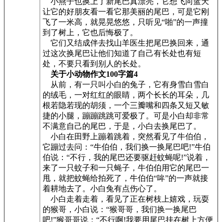
小燕子也换上了新尾巴真漂亮，它想飞向蓝天
让它的好朋友看一看它那美丽的尾巴，可是它刚
飞了一米高，就晃晃悠悠，只听见“啪”的一声撞
到了树上，它也后悔极了。
它们又结成伴去找山羊医生把尾巴换回来，通
过这次换尾巴让他们知道了自己有长处也有短
处，不要只看到别人的长处。
关于小动物作文100字篇4
从前，有一只叫小白的兔子，它有身雪白雪白
的绒毛，一对红红的眼睛，两个长长的耳朵，几
根若隐若现的胡须，一个三瓣嘴和四条又短又敏
捷的小腿，蹦蹦跳跳可爱极了。可是小白却非常
不满意自己的尾巴，于是，小白去换尾巴了。
小白在田野上蹦着跳着，突然看见了牛伯伯，
它蹦过去问：“牛伯伯，我们换一换尾巴吧!”牛伯
伯说：“不行，我的尾巴还要驱赶蚊蝇呢!”说着，
来了一只蚊子和一只蝇子，牛伯伯用它的尾巴一
甩，就把蚊蝇给拍死了，牛伯伯“哞”的一声就接
着耕地去了。小白兔有点伤心了。
小白走着走着，看见了正在树枝上嬉戏，玩耍
的猴哥，小白说：“猴哥哥，我们换一换尾巴
吧!”猴哥哥说：“不行啊!我要用尾巴挂在树上方便