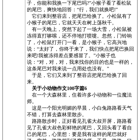
子，你能和我换一下尾巴吗?”小猴子看了看松鼠
的尾巴，爽快地回答：“行，我们就换吧!”
它们来到整容店，把尾巴给换了。小松鼠有了
小猴子的尾巴，它就天天在树上荡秋千。
有一天晚上，突然下起了一场大雪，小松鼠被
冻得直打哆嗦，还不停地打喷嚏。忽然，门铃响
了，小松鼠打开门一看，是小猴子，它高兴地
说：“太好了，你终于来了，我们快点把尾巴换回
来吧!我被冻得差点要感冒了。”小猴子也
说：“对，对，对，我来找你的目的也是一样的，
这条尾巴对我来说一点用处也没有。”
于是，它们又来到了整容店把尾巴给换了回
来。
关于小动物作文100字篇6
在一个大森林里，住着许多小动物和一位魔法
师。
这是一个阳光明媚的早晨，小白兔路路看天气
不错，打算去森林里散步。
路路散步时，正好看见孔雀大叔开屏，路路看
见了孔雀大叔色彩鲜艳的尾巴，又回头看了看自
己的尾巴，心里想：要是我有这样的尾巴就好