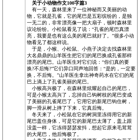
关于小动物作文100字篇3
有一天，森林里来了一位神秘而又美丽的动
物，它就是孔雀，它的尾巴是五彩缤纷的，是独
一无二的，非常漂亮像一把大扇子，顿时森林里
议论纷纷。小松鼠看见了说：“孔雀的尾巴真漂
亮，我要是也有这么美的尾巴就好了。”很多小动
物看见了都这样说。
于是，小猴、小松鼠、小燕子决定去找森林里
大名鼎鼎的山羊医生把它们的尾巴换成孔雀那样
漂亮的尾巴。山羊医生对它们说：“你们真的要
换?不后悔?”它们异口同声地回答：“是的，一定要
换，不后悔。”山羊医生拿出神奇药水在它们的尾
巴上滴上了孔雀美丽的尾巴。
小猴高兴极了，在森林里炫耀起自己的尾巴，
可是小猴太高兴了，忘掉自己钩树枝的尾巴变成
了美丽的孔雀尾巴了，它用它的新尾巴钩住树，
脚一滑从树上摔了下来，它真后悔。
冬天来了，小松鼠在它的树洞里冻得用它的新
尾巴盖住身体，可是它的新尾巴太薄了，盖上跟
没盖一样，它冻得瑟瑟发抖，想起它原来毛茸茸
的大尾巴，他后悔极了。