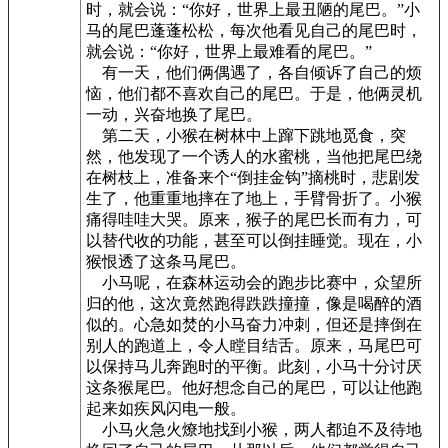
时，就会说：“你好，世界上最丑陋的尾巴。”小
马的尾巴蓬蓬松松，每次他看见自己的尾巴时，
就会说：“你好，世界上最难看的尾巴。”
有一天，他们俩偶遇了，各自倾诉了自己的烦
恼，他们都不喜欢自己的尾巴。于是，他俩灵机
一动，兴奋地换了尾巴。
第二天，小猴在树林中上蹿下跳地觅食，突
然，他发现了一个诱人的水蜜桃，当他把尾巴绕
在树枝上，准备来个“倒挂金钩”摘桃时，悲剧发
生了，他重重地摔在了地上，手臂骨折了。小猴
痛得哇哇大哭。原来，猴子的尾巴长而有力，可
以替代收的功能，甚至可以倒挂睡觉。现在，小
猴恨透了这条马尾巴。
小马呢，在森林运动会的跑步比赛中，众望所
归的他，这次竟然跑得跌跌撞撞，像是喝醉的酒
似的。心急如焚的小马奋力冲刺，但还是摔倒在
别人的跑道上，令人瞠目结舌。原来，马尾巴可
以保持马儿奔跑时的平衡。此刻，小马十分讨厌
这条猴尾巴。他好想念自己的尾巴，可以让他跑
起来如疾风闪电一般。
小马火急火燎地找到小猴，两人都迫不及待地