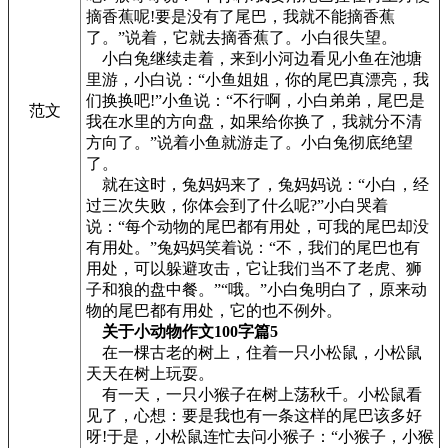
摘香蕉呢!要是没有了尾巴，我就不能摘香蕉
了。”说着，它就去摘香蕉了。小白很失望。
小白兔继续走着，来到小河边看见小鱼在池塘
里游，小白说：“小鱼姐姐，你的尾巴真漂亮，我
们换换吧!”小鱼说：“不行啊，小白弟弟，尾巴是
范文
我在水里的方向盘，如果给你换了，我就分不清
方向了。”说着小鱼就游走了。小白兔彻底绝望
了。
就在这时，兔妈妈来了，兔妈妈说：“小白，经
过三次失败，你体会到了什么呢?”小白哭着
说：“每个动物的尾巴都有用处，可我的尾巴却没
有用处。”兔妈妈笑着说：“不，我们的尾巴也有
用处，可以躲避攻击，它让我们当不了老虎、狮
子和狼的盘中餐。”“哦。”小白兔明白了，原来动
物的尾巴都有用处，它的也不例外。
关于小动物作文100字篇5
在一棵古老的树上，住着一只小松鼠，小松鼠
天天在树上玩耍。
有一天，一只小猴子在树上荡秋千。小松鼠看
见了，心想：要是我也有一条这样的尾巴该多好
呀!于是，小松鼠连忙去问小猴子：“小猴子，小猴