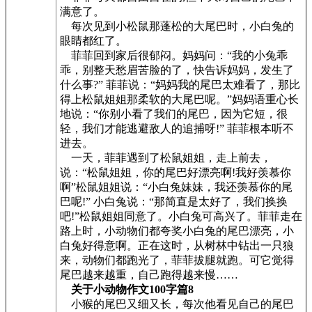
满意了。
每次见到小松鼠那蓬松的大尾巴时，小白兔的
眼睛都红了。
菲菲回到家后很郁闷。妈妈问：“我的小兔乖
乖，别整天愁眉苦脸的了，快告诉妈妈，发生了
什么事?” 菲菲说：“妈妈我的尾巴太难看了，那比
得上松鼠姐姐那柔软的大尾巴呢。”妈妈语重心长
地说：“你别小看了我们的尾巴，因为它短，很
轻，我们才能逃避敌人的追捕呀!” 菲菲根本听不
进去。
一天，菲菲遇到了松鼠姐姐，走上前去，
说：“松鼠姐姐，你的尾巴好漂亮啊!我好羡慕你
啊”松鼠姐姐说：“小白兔妹妹，我还羡慕你的尾
巴呢!” 小白兔说：“那简直是太好了，我们换换
吧!”松鼠姐姐同意了。小白兔可高兴了。菲菲走在
路上时，小动物们都夸奖小白兔的尾巴漂亮，小
白兔好得意啊。正在这时，从树林中钻出一只狼
来，动物们都跑光了，菲菲拔腿就跑。可它觉得
尾巴越来越重，自己跑得越来慢……
关于小动物作文100字篇8
小猴的尾巴又细又长，每次他看见自己的尾巴