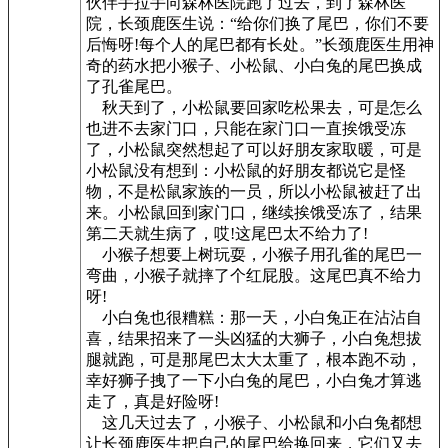
伙伴手拉手向森林医院跑了过去，到了森林医
院，长颈鹿医生说：“给你们换了尾巴，你们不要
后悔呀!每个人的尾巴都有长处。”长颈鹿医生用神
奇的药水把小猴子、小松鼠、小白兔的尾巴换成
了孔雀尾巴。
秋天到了，小松鼠要回家吃松果去，可是怎么
也进不去家门口，只能在家门口一直挨饿受冻
了，小松鼠突然想起了可以好朋友家取暖，可是
小松鼠没有想到：小松鼠的好朋友都说它是怪
物，不是松鼠家族的一员，所以小松鼠被赶了出
来。小松鼠回到家门口，继续挨饿受冻了，结果
第二天就生病了，哎!这尾巴太不给力了!
小猴子想要上树玩耍，小猴子用孔雀的尾巴一
弯曲，小猴子就摔了个红屁股。这尾巴真不给力
呀!
小白兔也很糟糕：那一天，小白兔正在沾沾自
喜，结果招来了一头凶猛的大狮子，小白兔想拔
腿就跑，可是那尾巴太大太重了，根本跑不动，
幸好狮子拽了一下小白兔的尾巴，小白兔才算逃
走了，真是好险呀!
这几天过去了，小猴子、小松鼠和小白兔都想
让长颈鹿医生把自己的尾巴给换回来，它们又去