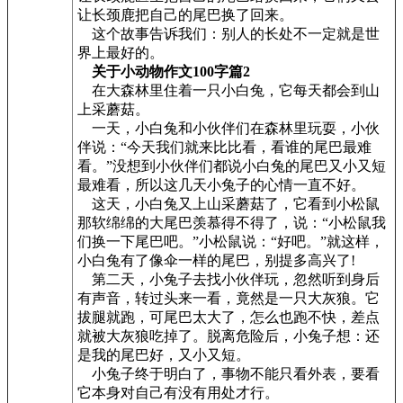
让长颈鹿把自己的尾巴换了回来。
这个故事告诉我们：别人的长处不一定就是世
界上最好的。
关于小动物作文100字篇2
在大森林里住着一只小白兔，它每天都会到山
上采蘑菇。
一天，小白兔和小伙伴们在森林里玩耍，小伙
伴说：“今天我们就来比比看，看谁的尾巴最难
看。”没想到小伙伴们都说小白兔的尾巴又小又短
最难看，所以这几天小兔子的心情一直不好。
这天，小白兔又上山采蘑菇了，它看到小松鼠
那软绵绵的大尾巴羡慕得不得了，说：“小松鼠我
们换一下尾巴吧。”小松鼠说：“好吧。”就这样，
小白兔有了像伞一样的尾巴，别提多高兴了!
第二天，小兔子去找小伙伴玩，忽然听到身后
有声音，转过头来一看，竟然是一只大灰狼。它
拔腿就跑，可尾巴太大了，怎么也跑不快，差点
就被大灰狼吃掉了。脱离危险后，小兔子想：还
是我的尾巴好，又小又短。
小兔子终于明白了，事物不能只看外表，要看
它本身对自己有没有用处才行。