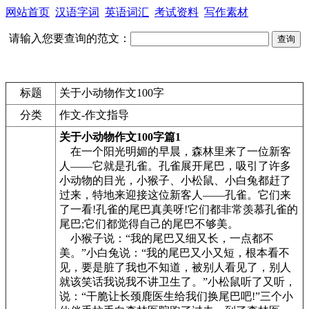
网站首页
汉语字词
英语词汇
考试资料
写作素材
请输入您要查询的范文：
标题
关于小动物作文100字
分类
作文-作文指导
关于小动物作文100字篇1
在一个阳光明媚的早晨，森林里来了一位新客
人——它就是孔雀。孔雀展开尾巴，吸引了许多
小动物的目光，小猴子、小松鼠、小白兔都赶了
过来，特地来迎接这位新客人——孔雀。它们来
了一看!孔雀的尾巴真美呀!它们都非常羡慕孔雀的
尾巴;它们都觉得自己的尾巴不够美。
小猴子说：“我的尾巴又细又长，一点都不
美。”小白兔说：“我的尾巴又小又短，根本看不
见，要是脏了我也不知道，被别人看见了，别人
就该笑话我说我不讲卫生了。”小松鼠听了又听，
说：“干脆让长颈鹿医生给我们换尾巴吧!”三个小