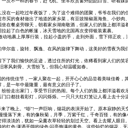
一次不一样的春节，赶飞机、坐车欣赏窗外皑皑白雪、听着妹妹
没在一起吃过年夜饭了，为了这个难得的团聚，爷爷在我们的
市买的食材做出了地道的家乡菜，有豆豉辣椒蒸海鱼、小炒肉
围坐在餐桌旁聊天，朝着家乡湖南敬酒，但家人们的脸上都洋溢
周拉起了白色的帐篷，冰天雪地的北国再次变得银装素裹。
激动地裹上厚厚行装，拉起小盖的手，走到外面，雪下得正欢，
华尔兹，旋转、飘逸、在风的旋律下舞动，这美好的雪夜为我
下了我们愉快的足迹，透过住所的灯光，依稀看到家人们的笑容
依旧寒风刺骨、大雪纷飞，但我心却温暖如春。
国的传统佳节，一家人聚在一起，开开心心的品尝着美味佳肴，
，是一年中最隆重，最有意义的日子了。
纷纷走出家门，享受节日的热闹。每个人们的脸上都洋溢着欢
店门口都挂着彩灯，闪闪烁烁。一只只大红灯笼让人看上去十分温
来了晚上。“嘭”!一声巨响，烟花的表演开始了。原本寂静的
又慢慢落下来，有的像秋菊，月季，万紫千红，千奇百怪，有的像
变得淡淡的，犹如一朵薰衣草轻轻的划过天空。看上去耀人眼目
的红色;潇洒开阔的绿色;闪亮饱满的黄色。这些灿烂的烟花，