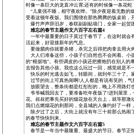
时像一条巨大的龙直冲云霄;还有的时候像一条花蛇
“儿童强不睡，相守夜欢哗。”除夕夜迎着无数的
受着这顿年夜饭。我们围绕在那热腾腾的饭桌前，
爆竹声声辞旧岁，春联副副贴墙门，全家一起贺团
难忘的春节主题作文六百字左右篇4
一年中最重要的日子莫过于春节了，在这时就会有
活起来，好迎接新年的气息。
要做腊肉你就要杀猪，杀完之后得把肉拿去用火烤
大人们准备这些，小孩子们自然也不会闲着。小孩
的“根据地”。有些调皮的小孩还把擦炮扔在别人
去报告其他小孩。我也这么玩过一回，感觉就是不一
快乐的时光逃去如飞，转眼间，就到年三十了。家
过节的街上可真热闹啊!人人都是有说有笑的，气
放眼望去，整条街都是红彤彤的，晚上不用路灯
爷爷喊我回去了，要准备吃年夜饭了!进到屋里，
花。叔叔把事先买好的烟花放在天台上，就等那激
我们点燃烟花的刹那间，全县城的人像约好了一样
除夕过了之后，大街上就没有年三十前那么热闹了
的春节快快到来。
难忘的春节主题作文六百字左右篇5
春节是一年当中最隆重、最盛大的节日。春节正悄