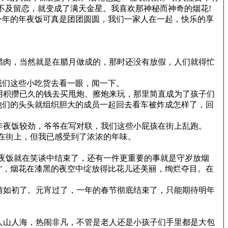
不及留恋，就变成了满天金星。我喜欢那神秘而神奇的烟花!
今年的年夜饭可真是团团圆圆，我们一家人在一起，快乐的享
腊肉，当然就是在腊月做成的，那时还没有放假，人们就得忙
我们这些小吃货去看一眼，闻一下。
用积攒已久的钱去买甩炮、擦炮来玩，那里简直成为了孩子们
他们的头头就组织胆大的成员一起回去看车被炸成怎样了，回
年夜饭较劲，爷爷在写对联，我们这些小屁孩在街上乱跑。
在街上，但我已感受到了浓浓的年味。
夜饭就在笑谈中结束了，还有一件更重要的事就是守岁放烟
”，烟花在漆黑的夜空中绽放得比花儿还美丽，绚烂夺目。在
情如初了。元宵过了，一年的春节彻底结束了，只能期待明年
人山人海，热闹非凡，不管是老人还是小孩子们手里都是大包