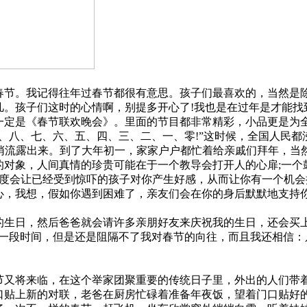
节。我记得往年过春节都很有意思。孩子们最喜欢的，当然是
凡。孩子们这时的心情啊，别提多开心了!我也是在过年是才能找
定是《春节联欢晚会》。里面的节目都非常精彩，小品更是为全
、八、七、六、五、四、三、二、一、零!”这时候，全国人民都
悄悄流露出来。到了大年初一，家家户户都忙着给亲戚们拜年，当
对象，人间真情的珍贵可能在于一个教导会打开人的心扉;一个
态度会让已经受到惊吓的孩子对你产生好感，从而让你有一个机
，我想，假如你遇到困难了，亲友们会在你的身后默默地支持你
生日，然后爸爸就会请许多亲朋好友来庆祝我的生日，还会买上
一段时间，但是还是阻隔不了我对春节的向往，而且我还相信：
又将来临，在这个举家团聚重要的传统日子里，外出的人们带
口贴上新的对联，老爸在厨房忙碌着准备年夜饭，望着门口贴好