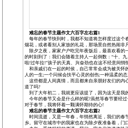
难忘的春节主题作文六百字左右篇1
每年的春节快到时，我都不知道将怎样度过这个春
烟花，或者看别人家放的礼花，那场景自然热闹非
除夕之夜，家家户户吃完年夜饭后，最喜欢看的一
的时刻到了：我们会随着主持人一起倒数：“十、九
啦!过年拉!”孩子的天真、兴奋劲也在这不经意间
和亲戚们在一起的时侯，自己常常会成为被关怀的
人的一生;一个问候会扶平心灵的创伤;一种温柔的
这些都是人间真情，而且都来自亲朋好友们的内心
道了吗?
到了大年初二，我就更应该提了，因为这天是我的
今年的春节又会是什么样的呢?虽然等春节要经过
对于春节，我将怀着一颗满怀期待的心!
难忘的春节主题作文六百字左右篇2
时间流逝，又是一年春，年悄然离近，我们的春节
乡。留守在城市中的我家也在为除夕夜准备着，门