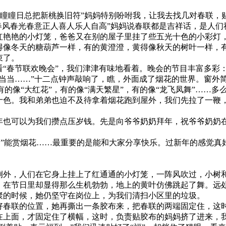
户瞳瞳日总把新桃换旧符”妈妈特别吩咐我，让我去找几对春联，
春风春光春意正人喜人乐人自高”妈妈说春联都是吉祥话，是人
艳艳的小灯笼，爸爸又在别的屋子里挂了些五光十色的小彩灯
得像冬天的糖葫芦一样，有的黄澄澄，黄得像秋天的树叶一样，
束了。
春节联欢晚会”，我们津津有味地看着。晚会的节目丰富多彩：
当当……”十二点钟声敲响了，瞧，外面成了烟花的世界。窗外
的像“大红花”，有的像“满天繁星”，有的像“龙飞凤舞”……多么
色。我和弟弟也迫不及待拿着烟花跑到屋外，我们先拉了一鞭，
。
也可以为我们攒点压岁钱。先是向爷爷奶奶拜年，祝爷爷奶奶
”能赏烟花……最重要的是能和大家分享快乐。过新年的感觉真好
外，人们在它身上挂上了红通通的小灯笼，一阵风吹过，小树
，在节日里却显得那么生机勃勃，地上的黄叶仿佛跳起了舞。远
聚的时候，她仍坚守在岗位上，为我们清扫小区里的垃圾。
春联的位置，她再撕出一条胶布来，把春联的两端固定住，这时
在上面，才固定住了横幅，这时，负责贴胶布的妈妈挤了进来，