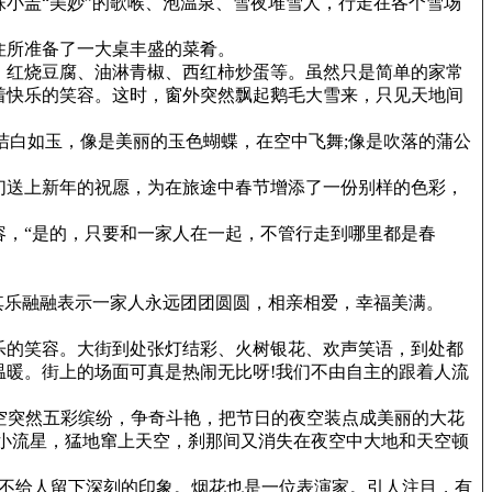
小盖“美妙”的歌喉、泡温泉、雪夜堆雪人，行走在各个雪场
住所准备了一大桌丰盛的菜肴。
、红烧豆腐、油淋青椒、西红柿炒蛋等。虽然只是简单的家常
着快乐的笑容。这时，窗外突然飘起鹅毛大雪来，只见天地间
洁白如玉，像是美丽的玉色蝴蝶，在空中飞舞;像是吹落的蒲公
们送上新年的祝愿，为在旅途中春节增添了一份别样的色彩，
，“是的，只要和一家人在一起，不管行走到哪里都是春
其乐融融表示一家人永远团团圆圆，相亲相爱，幸福美满。
乐的笑容。大街到处张灯结彩、火树银花、欢声笑语，到处都
暖。街上的场面可真是热闹无比呀!我们不由自主的跟着人流
天空突然五彩缤纷，争奇斗艳，把节日的夜空装点成美丽的大花
小流星，猛地窜上天空，刹那间又消失在夜空中大地和天空顿
。
无不给人留下深刻的印象。烟花也是一位表演家。引人注目，有