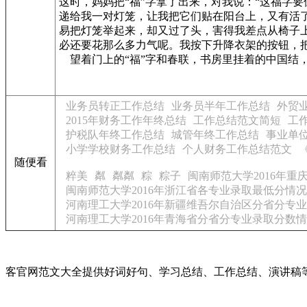
这时，妈妈把“福”字拿了出来，对我说：“这福字
递给我一对灯笼，让我把它们贴在阳台上，又有活
易把灯笼举起来，却又过了头，害得我差点从椅子
必还要花那么多力气呢。我按下升降衣架的按钮，
望着门上的“福”字和春联，书房里挂着的中国结
业务员转正工作总结
业务员半年工作总结
外贸
2015年财务工作年终总结
工作总结范文简短
工
护税队年终工作总结
城管年终工作总结
事业单
小学学校财务工作总结
个人财务工作总结范文
随便看
粹美
粼
粼粼
粽
粽子
闽南师范大学2016年
闽南师范大学2016年浙江省各专业录取最低分情
河南理工大学2016年新疆维吾尔自治区分省分专
河南理工大学2016年青海省分省分专业录取分数
客官网范文大全提供好词好句、学习总结、工作总结、演讲稿