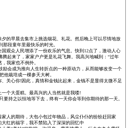
除夕的早晨去集市上挑选烟花、礼花。然后晚上可以尽情地放
到那段童年里最快乐的时光。
国观众人民增添了一份欢乐的气息。快到12点了，激动人心
沸腾起来了，家家户户更是礼花飞舞。我高兴地喊到：“过年
然，我家也不例外。
鼓励会成为推向人生转折点的一种原动力，从而能够改变一个
会把他栽培成一棵参天大树。
、关心你!因此，真情和金钱比起来，金钱不是显得太微不足
一个大蛋糕。最高兴的人当然就是我喽!
只要持之以恒地等下去，终有一天你会等到你期待的那一天。
着家人的期待，大包小包过年物品，风尘仆仆的纷纷赶回家
的大红的福字，我不禁陷入了深深的回忆中