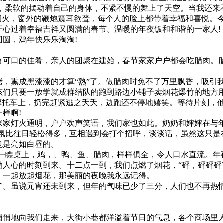
，柔软的摆动着自己的身体，不紧不慢的舞上了天空。当我还来
烟火，窗外的鞭炮震耳欲聋，每个人的脸上都带着幸福和喜悦。
开心过着幸福吉祥又圆满的春节。温暖的年夜饭和和谐的一家人!
圆，鸡年快乐乐淘淘!
可口的佳肴，亲人的团聚在建始，春节家家户户都会吃腊肉。
，熏成黑漆漆的才算“熟”了。做腊肉时免不了万里飘香，吸引
们只要一放学就成群结队的跑到路边小铺子卖烟花爆竹的地方
的摩托车上，扔完赶紧逃之夭夭，边跑还不停地嬉笑。等待片刻，
样啊!
家灯火通明，户户欢声笑语，我们家也如此。奶奶和婶婶在与
氛比往日轻松得多，互相遇到会打个招呼，谈谈话，虽然这只是
也是亮如白昼的。
一瞟桌上，鸡，、鸭、鱼、腊肉，样样俱全，令人口水直流。年
动人心的时刻到来。十二点一到，我们点燃了烟花，“砰，砰砰砰
，一起放起烟花，那美丽的夜晚我永远记得。
。虽说元宵还未到来，但年的气味已少了三分，人们也不再热
悄地向我们走来，大街小巷都洋溢着节日的气息，各个商场里