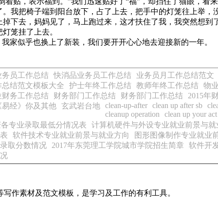
要倒着贴，表示福到。”我们迅速贴好了“福”，却挡住了猫眼，
了。我把椅子端到阳台放下，占了上去，把手中的灯笼往上举，
上掉下去，妈妈见了，马上跑过来，这才扶住了我，我突然想到
把灯笼挂了上去。
，我家似乎也换上了新装，我们要开开心心地去迎接新的一年。
业务员工作总结
快消品业务员工作总结
业务员月工作总结范文
作总结范文模板大全
护士年终工作总结
教师年终工作总结
物
位财务工作总结
财务部门工作总结
财务部门工作总结
2015
clean-up-after
clean up after sb
cle
《易经》你及其他
玄武岩台地
cleanup operation
clean up your act
重庆各专业录取最低分情况表
计算机硬件与外设专业就业前景与就
况表
软件技术专业就业前景与就业方向
图形图像制作专业就业
业录取分数情况
2017年东莞理工学院城市学院招生简章
软件开
情况
等写作素材及范文模板，是学习及工作的有利工具。