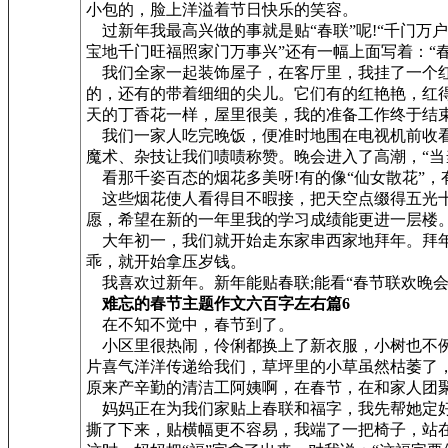
小包的，脸上洋溢着节日快乐的笑容。
过新年我最高兴做的事就是贴“春联”呢!“千门万
宝地千门旺福照家门万事兴”还有一幅上面写着：“
我们全家一起装饰屋子，在客厅里，我挂了一个红
的，还有的带着细细的尖儿。它们有的红艳艳，红
天的丁香花一样，屋里很美，我的准备工作终于结
我们一家人吃完晚饭，便准时地围在电视机前收看“
魔术、杂技让我们啧啧称赞。晚会进入了高潮，“当
看那千姿百态的烟花多美呀!有的像“仙女散花”，有
这些烟花使人看得目不暇接，把天空点缀得五光十
愿，希望在新的一年里我的学习成绩能更进一层楼
大年初一，我们就开始走东家串西家地拜年。拜年
乖，就开始拿压岁钱。
我喜欢过新年。新年能贴春联;能看“春节联欢晚会
难忘的春节主题作文六百字左右篇6
在不知不觉中，春节到了。
小区里很热闹，伶俐都换上了新衣服，小树也不例
片喜气洋洋传递给我们，草坪里的小草虽然枯萎了
原来产辛勤的清洁工阿姨啊，在春节，在和家人团
妈妈正在为我们家贴上春联和福字，我先帮她定好
撕了下来，贴横幅更不容易，我端了一把椅子，站