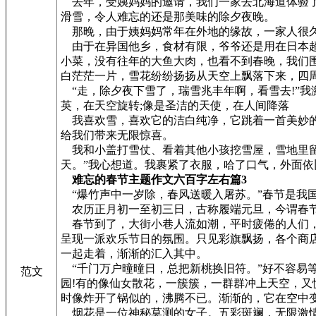
去年，受姨妈妈的邀请，我们一家去北海道体验了
滑雪，令人难忘的还是那美味的除夕夜晚。
那晚，由于姨妈妈常年在外地的缘故，一家人很久
由于在异国他乡，食材有限，爷爷还是用在日本超
小菜，没有往年的大鱼大肉，也看不到春晚，我们
白茫茫一片，雪花纷纷扬扬从天空上飘落下来，四
“走，除夕夜下雪了，瑞雪兆丰年啊，看雪去!”我
英，在天空旋转;像是圣洁的天使，在人间降落
我喜欢雪，喜欢它的洁白纯净，它跳着一首美妙的
给我们带来无限惊喜。
我和小盖打雪仗、看着其他小孩挖雪屋，雪地里留
天。”我心想道。我裹紧了衣服，哈了口气，外面
难忘的春节主题作文六百字左右篇3
“爆竹声中一岁除，春风送暖入屠苏。”春节是我
农历正月初一至初三日，古称履端元旦，今谓春节
春节到了，大街小巷人流如潮，平时疲倦的人们，
呈现一派欢乐节日的氛围。只见彩旗飘扬，各个商
一起走着，渐渐的汇入其中。
“千门万户曈曈日，总把新桃换旧符。”好不容易等
范文
园!有的像仙女散花，一簇簇，一群群冲上天空，
时像炸开了锅似的，沸腾不已。渐渐的，它在空中
烟花是一位神秘莫测的女子。五彩斑斓，无限激情