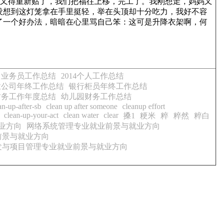
看来又得重新贴了，我们把福往上移，完工了。我刚想走，妈妈又
没想到这灯笼拿在手里挺轻，举在头顶却十分吃力，我好不容
了一个好办法，暗暗在心里骂自己笨：这可是升降衣架啊，何
业务员工作总结
2014个人工作总结
业公司年终工作总结
银行柜员年终工作总结
年财务工作年度总结
幼儿园财务工作总结
an-up-after-sb
clean up after someone
cleanup effort
clean-up-your-act
clean water
clear
搡1
粳米
粹
粹然
粹白
业方向
网络系统管理专业就业前景与就业方向
前景与就业方向
发与项目管理专业就业前景与就业方向