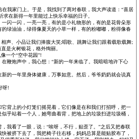
贴在我家门上。于是，我找到了两对春联，我大声读道：“喜居
们祈求在新得一年里能过上快乐幸福的日子。
，一闪一闪，一亮一亮，有的是小礼物形的，有的是花骨朵形
有的绿油油，绿得像夏天的小草一样，有的粉嘟嘟，粉得像春
相声、小品让我们捧腹大笑;唱歌、跳舞让我们跟着载歌载舞;
简直是火树银花，格外绚丽。
像一个“空中花园”!
在鞭炮声中，我心想：“新的一年来临了。我暗暗地许下心
在新的一年里身体健康，万事如意。然后，爷爷奶奶就会说真
呀!
和它背上的小灯笼们摇晃着，它们像是在和我们打招呼，把一
处似乎站着一个人，她弯曲着背，把地上的垃圾扫进垃圾桶，
，我看了一眼，说：“唉呀，不行，贴歪了。”之后又把春联
我快被挤下去了，我把椅子往右移，妈妈总算是能贴胶布了，