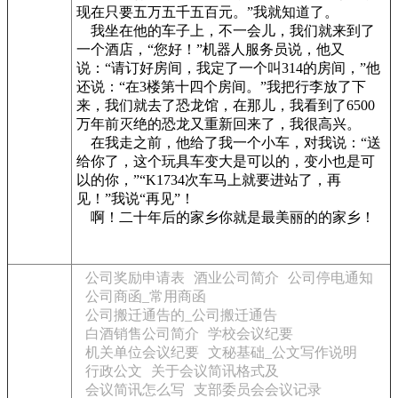
现在只要五万五千五百元。”我就知道了。
我坐在他的车子上，不一会儿，我们就来到了
一个酒店，“您好！”机器人服务员说，他又
说：“请订好房间，我定了一个叫314的房间，”他
还说：“在3楼第十四个房间。”我把行李放了下
来，我们就去了恐龙馆，在那儿，我看到了6500
万年前灭绝的恐龙又重新回来了，我很高兴。
在我走之前，他给了我一个小车，对我说：“送
给你了，这个玩具车变大是可以的，变小也是可
以的你，”“K1734次车马上就要进站了，再
见！”我说“再见”！
啊！二十年后的家乡你就是最美丽的的家乡！
公司奖励申请表
酒业公司简介
公司停电通知
公司商函_常用商函
公司搬迁通告的_公司搬迁通告
白酒销售公司简介
学校会议纪要
机关单位会议纪要
文秘基础_公文写作说明
行政公文
关于会议简讯格式及
会议简讯怎么写
支部委员会会议记录