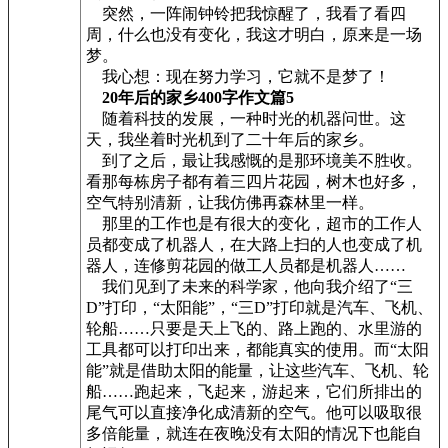
突然，一阵闹钟铃把我惊醒了，我看了看四
周，什么也没有变化，我这才明白，原来是一场
梦。
我心想：现在努力学习，它就不是梦了！
20年后的家乡400字作文篇5
随着科技的发展，一种时光的机器问世。这
天，我坐着时光机到了二十年后的家乡。
到了之后，最让我感慨的是那环境美不胜收。
看那每栋房子都有着三四片花园，树木也好多，
空气特别清新，让我仿佛再森林里一样。
那里的工作也是有很大的变化，超市的工作人
员都变成了机器人，在大路上扫的人也变成了机
器人，连修剪花园的做工人员都是机器人……
我们见到了未来的科学家，他向我介绍了“三
D”打印，“太阳能”，“三D”打印就是汽车、飞机、
轮船……只要是天上飞的、路上跑的、水里游的
工具都可以打印出来，都能真实的使用。而“太阳
能”就是借助太阳的能量，让这些汽车、飞机、轮
船……跑起来，飞起来，游起来，它们所排出的
尾气可以直接净化成清新的空气。他可以吸取很
多倍能量，就连在夜晚没有太阳的情况下也能自