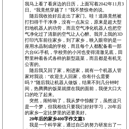
我马上看了看床边的日历，上面写着2042年11月3
日。“我竟然穿越了！”我不禁惊奇的说。
随后我收拾好后走出了家门。哇！道路竟然被
打扫得干干净净，没有一点灰尘，原来是超大型
扫地机器人的功劳，而且空气净化机器人也把空
气净化过了清新的空气让人心醉。我开上我的3D
打印汽车前往家乡，到了家乡，映入眼帘的是一
座用水晶制成的学校，而且每个人都配备着一部
六台6G手机，学校旁的小河也变得清澈见底，田
野里种着各式各样的新型蔬菜，而且都是有机无
公害的。
随后我又回了家，刚进家，就有一个机器人管
家对我说：“欢迎主人回家，你有什么需要
吗？”随后我让机器人做饭，结果不到几分钟时
间，热腾腾的饭菜就摆在我的面前，我便大口大
口的吃了起来。
突然，闹铃响了，我从梦中惊醒了，虽然这只
是一个梦，但我相信只要我们好好学习，20年后
的家乡一定比梦里的还要美好。
20年后的家乡400字作文篇3
我是一个科学家，通过自己的努力研发出了一