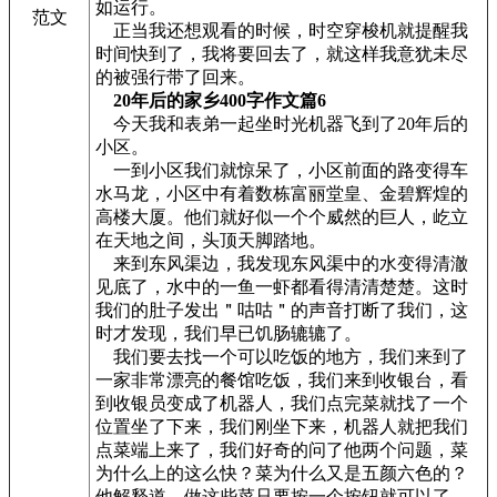
如运行。
范文
正当我还想观看的时候，时空穿梭机就提醒我
时间快到了，我将要回去了，就这样我意犹未尽
的被强行带了回来。
20年后的家乡400字作文篇6
今天我和表弟一起坐时光机器飞到了20年后的
小区。
一到小区我们就惊呆了，小区前面的路变得车
水马龙，小区中有着数栋富丽堂皇、金碧辉煌的
高楼大厦。他们就好似一个个威然的巨人，屹立
在天地之间，头顶天脚踏地。
来到东风渠边，我发现东风渠中的水变得清澈
见底了，水中的一鱼一虾都看得清清楚楚。这时
我们的肚子发出＂咕咕＂的声音打断了我们，这
时才发现，我们早已饥肠辘辘了。
我们要去找一个可以吃饭的地方，我们来到了
一家非常漂亮的餐馆吃饭，我们来到收银台，看
到收银员变成了机器人，我们点完菜就找了一个
位置坐了下来，我们刚坐下来，机器人就把我们
点菜端上来了，我们好奇的问了他两个问题，菜
为什么上的这么快？菜为什么又是五颜六色的？
他解释道，做这些菜只要按一个按钮就可以了，