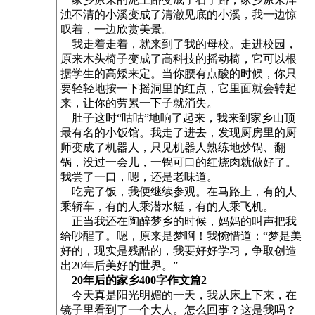
浊不清的小溪变成了清澈见底的小溪，我一边惊
叹着，一边欣赏美景。
我走着走着，就来到了我的母校。走进校园，
原来木头椅子变成了高科技的摇动椅，它可以根
据学生的高矮来定。当你腰有点酸的时候，你只
要轻轻地按一下摇洞里的红点，它里面就会转起
来，让你的劳累一下子就消失。
肚子这时“咕咕”地响了起来，我来到家乡山顶
最有名的小饭馆。我走了进去，发现厨房里的厨
师变成了机器人，只见机器人熟练地炒锅、翻
锅，没过一会儿，一锅可口的红烧肉就做好了。
我尝了一口，嗯，还是老味道。
吃完了饭，我便继续参观。在马路上，有的人
乘轿车，有的人乘潜水艇，有的人乘飞机。
正当我还在陶醉梦乡的时候，妈妈的叫声把我
给吵醒了。嗯，原来是梦啊！我惋惜道：“梦是美
好的，现实是残酷的，我要好好学习，争取创造
出20年后美好的世界。”
20年后的家乡400字作文篇2
今天真是阳光明媚的一天，我从床上下来，在
镜子里看到了一个大人。怎么回事？这是我吗？