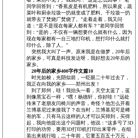
同学回答到：“香蕉皮是有机肥料，所以果皮，蔬
菜叶和厨余垃圾一扔就变成了肥料。干垃圾一扔
就带去了焚烧厂焚烧了。”走着走着，我又问
道：“是不是现在每家人都有车？”老同学回答
到：“是的，不仅有一辆想要什么就有什么，因为
现在每家都有一台三地打印机，想打印什么就打
印什么，除了人。”
突然我大叫了一声。原来我是在做梦，20年后
的家乡，可真是科技发达呀，我好想去20年后的
家乡。
20年后的家乡400字作文篇10
时光如梭，光阴似箭，一眨眼二十年过去了，
我正在向我的家乡——郑州出发！
到了郑州，哇！我抬头一看，天空太蓝了，蓝
到像黑宝石一样，“嘿！杨德轩，你好哇！”远处
传来了老朋友闫椅川的声音，奇怪？他怎么开着
兰博基尼过来接我了？在当时，兰博基尼可是稀
有的车，只有马云这样的人才可以买得到，买得
起，我向他提出这个问题时，他说：“这多亏了3D
打印的功劳，要用3D打印机打印出来零件，在组
装出来就行啦，二十年前，它要五百五十万元，