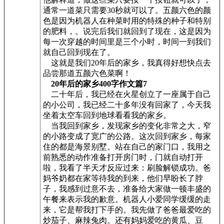
通常一道菜只需要30秒就可以了。五颜六色的颜
色是因为机器人在种菜时用的特殊的种子和特别
的肥料，。说完后我们就回到了现在，这是因为
每一次穿越的时间里是三个小时，时间一到我们
就自己回到现在了。
这就是我们20年后的家乡，我真得好想快点去
品尝那道五颜六色菜啊！
20年后的家乡400字作文篇7
二十年后，我已经在火星创立了一座属于自己
的小公司，我已经二十多年没有回家了，今天我
坐着太空车回到地球看看我的家乡。
当我回到家乡，发现家乡的变化非常之大，窄
的小路变成了宽广的公路。这次回到家乡，每家
住的都是海景别墅。站在自己的家门口，我用之
前熟悉的动作准备打开房门时，门就自动打开
啦，我看了半天才反应过来：刷脸解锁成功。爸
妈爷奶都在家等待我的到来，他们早盼长了脖
子，我感到过意不去，准备给大家做一顿丰盛的
午餐来表示我的歉意。机器人小爱同学缓缓的走
来，它是帮我打下手的。我先做了爸爸最爱吃的
炒茄子、麻辣兔肉。还有妈妈爱吃的黄瓜、豆