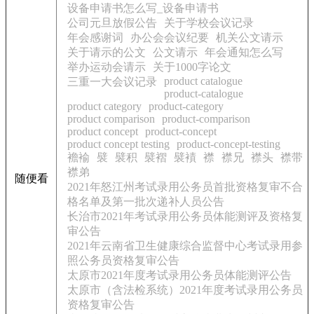
设备申请书怎么写_设备申请书
公司元旦放假公告
关于学校会议记录
年会感谢词
办公会会议纪要
机关公文请示
关于请示的公文
公文请示
年会通知怎么写
举办运动会请示
关于1000字论文
product catalogue
三重一大会议记录
product-catalogue
product category
product-category
product comparison
product-comparison
product concept
product-concept
product concept testing
product-concept-testing
襜褕
襞
襞积
襞褶
襞襀
襟
襟兄
襟头
襟带
襟弟
随便看
2021年怒江州考试录用公务员首批资格复审不合
格名单及第一批次递补人员公告
长治市2021年考试录用公务员体能测评及资格复
审公告
2021年云南省卫生健康综合监督中心考试录用参
照公务员资格复审公告
太原市2021年度考试录用公务员体能测评公告
太原市（含法检系统）2021年度考试录用公务员
资格复审公告