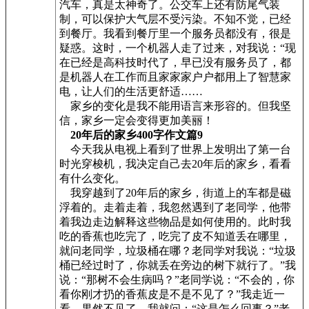
汽车，真是太神奇了。公交车上还有防尾气装
制，可以保护大气层不受污染。不知不觉，已经
到餐厅。我看到餐厅里一个服务员都没有，很是
疑惑。这时，一个机器人走了过来，对我说：“现
在已经是高科技时代了，早已没有服务员了，都
是机器人在工作而且家家家户户都用上了智慧家
电，让人们的生活更舒适……
家乡的变化是我不能用语言来形容的。但我坚
信，家乡一定会变得更加美丽！
20年后的家乡400字作文篇9
今天我从电视上看到了世界上发明出了第一台
时光穿梭机，我决定自己去20年后的家乡，看看
有什么变化。
我穿越到了20年后的家乡，街道上的车都是磁
浮着的。走着走着，我忽然遇到了老同学，他带
着我边走边解释这些物品是如何使用的。此时我
吃的香蕉也吃完了，吃完了皮不知道丢在哪里，
就问老同学，垃圾桶在哪？老同学对我说：“垃圾
桶已经过时了，你就丢在旁边的树下就行了。”我
说：“那树不会生病吗？”老同学说：“不会的，你
看你刚才扔的香蕉皮是不是不见了？”我走近一
看，果然不见了。我就问：“这是怎么回事？”老