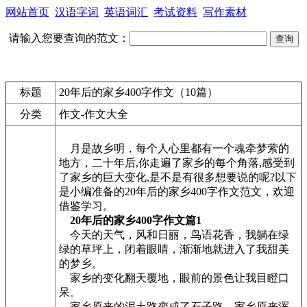
网站首页
汉语字词
英语词汇
考试资料
写作素材
请输入您要查询的范文：
标题
20年后的家乡400字作文（10篇）
分类
作文-作文大全
月是故乡明，每个人心里都有一个魂牵梦萦的
地方，二十年后,你走遍了家乡的每个角落,感受到
了家乡的巨大变化,是不是有很多想要说的呢?以下
是小编准备的20年后的家乡400字作文范文，欢迎
借鉴学习。
20年后的家乡400字作文篇1
今天的天气，风和日丽，鸟语花香，我躺在绿
绿的草坪上，闭着眼睛，渐渐地就进入了我甜美
的梦乡。
家乡的变化翻天覆地，眼前的景色让我目瞪口
呆。
家乡原来的泥土路变成了石子路，家乡原来浑