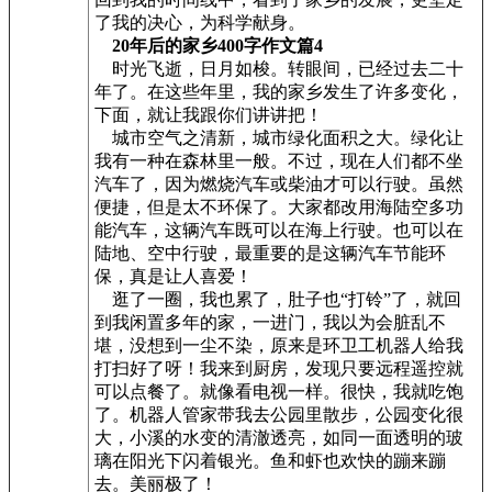
了我的决心，为科学献身。
20年后的家乡400字作文篇4
时光飞逝，日月如梭。转眼间，已经过去二十
年了。在这些年里，我的家乡发生了许多变化，
下面，就让我跟你们讲讲把！
城市空气之清新，城市绿化面积之大。绿化让
我有一种在森林里一般。不过，现在人们都不坐
汽车了，因为燃烧汽车或柴油才可以行驶。虽然
便捷，但是太不环保了。大家都改用海陆空多功
能汽车，这辆汽车既可以在海上行驶。也可以在
陆地、空中行驶，最重要的是这辆汽车节能环
保，真是让人喜爱！
逛了一圈，我也累了，肚子也“打铃”了，就回
到我闲置多年的家，一进门，我以为会脏乱不
堪，没想到一尘不染，原来是环卫工机器人给我
打扫好了呀！我来到厨房，发现只要远程遥控就
可以点餐了。就像看电视一样。很快，我就吃饱
了。机器人管家带我去公园里散步，公园变化很
大，小溪的水变的清澈透亮，如同一面透明的玻
璃在阳光下闪着银光。鱼和虾也欢快的蹦来蹦
去。美丽极了！