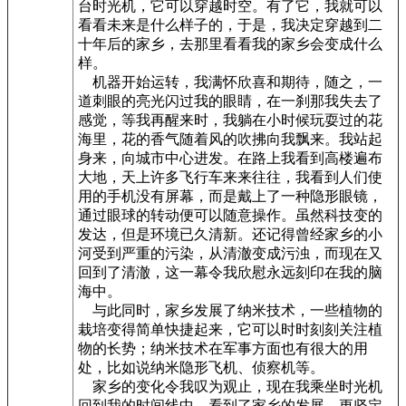
台时光机，它可以穿越时空。有了它，我就可以
看看未来是什么样子的，于是，我决定穿越到二
十年后的家乡，去那里看看我的家乡会变成什么
样。
机器开始运转，我满怀欣喜和期待，随之，一
道刺眼的亮光闪过我的眼睛，在一刹那我失去了
感觉，等我再醒来时，我躺在小时候玩耍过的花
海里，花的香气随着风的吹拂向我飘来。我站起
身来，向城市中心进发。在路上我看到高楼遍布
大地，天上许多飞行车来来往往，我看到人们使
用的手机没有屏幕，而是戴上了一种隐形眼镜，
通过眼球的转动便可以随意操作。虽然科技变的
发达，但是环境已久清新。还记得曾经家乡的小
河受到严重的污染，从清澈变成污浊，而现在又
回到了清澈，这一幕令我欣慰永远刻印在我的脑
海中。
与此同时，家乡发展了纳米技术，一些植物的
栽培变得简单快捷起来，它可以时时刻刻关注植
物的长势；纳米技术在军事方面也有很大的用
处，比如说纳米隐形飞机、侦察机等。
家乡的变化令我叹为观止，现在我乘坐时光机
回到我的时间线中，看到了家乡的发展，更坚定