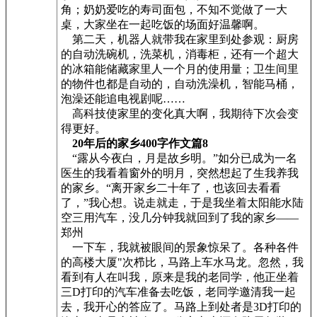
角；奶奶爱吃的寿司面包，不知不觉做了一大
桌，大家坐在一起吃饭的场面好温馨啊。
第二天，机器人就带我在家里到处参观：厨房
的自动洗碗机，洗菜机，消毒柜，还有一个超大
的冰箱能储藏家里人一个月的使用量；卫生间里
的物件也都是自动的，自动洗澡机，智能马桶，
泡澡还能追电视剧呢……
高科技使家里的变化真大啊，我期待下次会变
得更好。
20年后的家乡400字作文篇8
“露从今夜白，月是故乡明。”如分已成为一名
医生的我看着窗外的明月，突然想起了生我养我
的家乡。“离开家乡二十年了，也该回去看看
了，”我心想。说走就走，于是我坐着太阳能水陆
空三用汽车，没几分钟我就回到了我的家乡——
郑州
一下车，我就被眼间的景象惊呆了。各种各件
的高楼大厦"次栉比，马路上车水马龙。忽然，我
看到有人在叫我，原来是我的老同学，他正坐着
三D打印的汽车准备去吃饭，老同学邀清我一起
去，我开心的答应了。马路上到处者是3D打印的