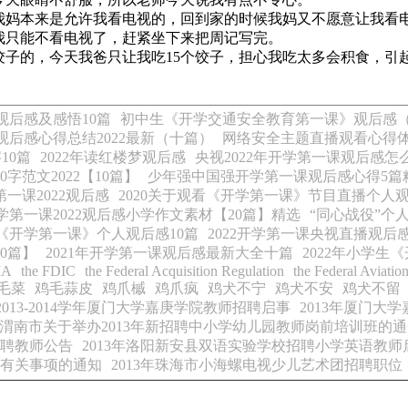
妈本来是允许我看电视的，回到家的时候我妈又不愿意让我看
我只能不看电视了，赶紧坐下来把周记写完。
饺子的，今天我爸只让我吃15个饺子，担心我吃太多会积食，引
观后感及感悟10篇
初中生《开学交通安全教育第一课》观后感（
观后感心得总结2022最新（十篇）
网络安全主题直播观看心得体
10篇
2022年读红楼梦观后感
央视2022年开学第一课观后感怎
范文2022【10篇】
少年强中国强开学第一课观后感心得5篇
一课2022观后感
2020关于观看《开学第一课》节目直播个人观
学第一课2022观后感小学作文素材【20篇】精选
“同心战役”个
22《开学第一课》个人观后感10篇
2022开学第一课央视直播观后感
0篇】
2021年开学第一课观后感最新大全十篇
2022年小学生
IA
the FDIC
the Federal Acquisition Regulation
the Federal Aviatio
毛菜
鸡毛蒜皮
鸡爪槭
鸡爪疯
鸡犬不宁
鸡犬不安
鸡犬不留
2013-2014学年厦门大学嘉庚学院教师招聘启事
2013年厦门大
渭南市关于举办2013年新招聘中小学幼儿园教师岗前培训班的
招聘教师公告
2013年洛阳新安县双语实验学校招聘小学英语教师
段有关事项的通知
2013年珠海市小海螺电视少儿艺术团招聘职位