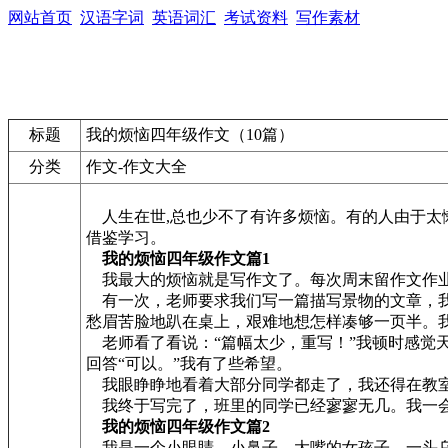
网站首页
汉语字词
英语词汇
考试资料
写作素材
标题
我的烦恼四年级作文（10篇）
分类
作文-作文大全
人生在世,总也少不了有许多烦恼。有的人由于太懒
借鉴学习。
我的烦恼四年级作文篇1
我最大的烦恼就是写作文了。每次周末留作文作业
有一次，老师要求我们写一篇描写景物的文章，我
愁眉苦脸地趴在桌上，艰难地想怎样凑够一页半。我
老师看了看说：“篇幅太少，重写！”我顿时感觉
回答“可以。”我有了些希望。
我眼睁睁地看着大部分同学都走了，我还得在教
我终于写完了，班里的同学已经寥寥无几。我一
我的烦恼四年级作文篇2
我是一个小眼睛，小鼻子，大嘴的女孩子，一头乌