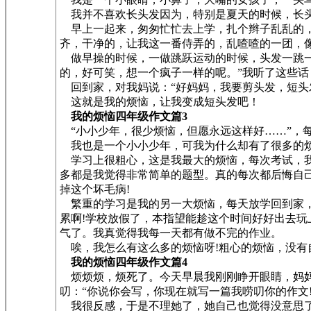
我并不喜欢长头发因为，特别是夏天的时候，长头
早上一起来，匆匆忙忙去上学，扎个辫子乱乱的，
齐，干净的，让我这一番侍弄的，乱喳喳的一团，
做早操的时候，一做跳跃运动的时候，头发一跳一
的，好可笑，想一个疯子一样的呢。”我听了这些话
回到家，对我妈说：“好妈妈，我要剪头发，短头
这就是我的烦恼，让我变成短头发吧！
我的烦恼四年级作文篇3
“小小少年，很少烦恼，但愿永远这样好……”，
我也是一个小小少年，可我为什么却有了很多的
学习上很粗心，这是我最大的烦恼，每次考试，我
多都是我觉得非常简单的题型。真的每次都后悔自
掉这个坏毛病!
繁重的学习是我的另一大烦恼，每天放学回到家，
累啊!学校放假了，本指望能趁这个时间好好出去
气了。我真觉得我每一天都有做不完的作业。
唉，我怎么有这么多的烦恼呀!粗心的烦恼，没有
我的烦恼四年级作文篇4
烦烦烦，烦死了。今天早晨我刚刚睁开眼睛，妈妈又
叨：“你说你会写，你现在就写一篇我唠叨你的作文
我很反感，于是不理她了，她自己也觉得没意思了