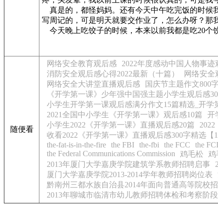
真是的，都怪妈妈。还有今天中午吃完饭的时候我
写周记的，可是明天就要交作业了，怎么办呀？那
今天晚上吃饺子的时候，本来以前我都是吃20个
网络安全教育观后感
2022年度感动中国人物事迹
消防安全观后感心得2022最新（十篇）
网络安全
网络安全大讲堂直播观后感
国庆节主题作文800字
《开学第一课》少年强中国强主题小学生观后感300字
小学生开学第一课观后感满分作文15篇精选_开学第
2021全国中小学生《开学第一课》观后感10篇
开
小学生2022《开学第一课》直播观后感20篇
20
随便看
收看2022《开学第一课》直播观后感300字精选【1
the-fat-is-in-the-fire
the FBI
the-fbi
the FCC
the FC
the Federal Communications Commission
鸡毛松
鸡
2013年厦门大学嘉庚学院建筑学系教师招聘启事
厦门大学嘉庚学院2013-2014学年教师招聘岗位表
黔南州三都水族自治县2014年面向普通高等院校
2013年聊城市临清市幼儿教师招聘体检和考察阶