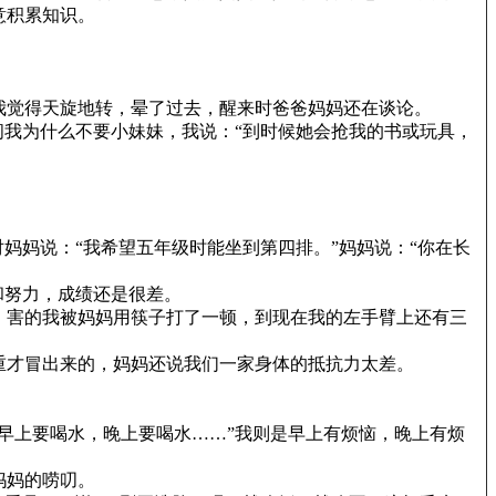
意积累知识。
我觉得天旋地转，晕了过去，醒来时爸爸妈妈还在谈论。
我为什么不要小妹妹，我说：“到时候她会抢我的书或玩具，
妈妈说：“我希望五年级时能坐到第四排。”妈妈说：“你在长
和努力，成绩还是很差。
，害的我被妈妈用筷子打了一顿，到现在我的左手臂上还有三
重才冒出来的，妈妈还说我们一家身体的抵抗力太差。
早上要喝水，晚上要喝水……”我则是早上有烦恼，晚上有烦
妈妈的唠叨。