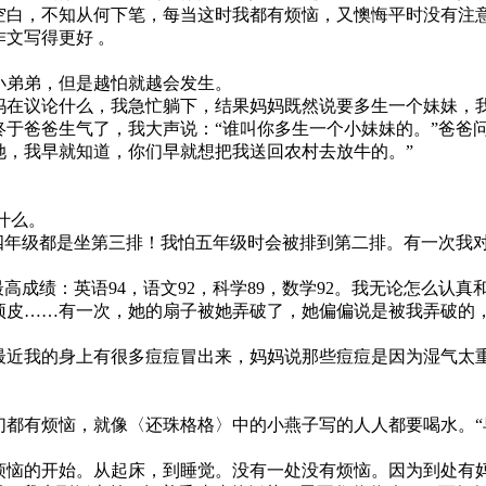
空白，不知从何下笔，每当这时我都有烦恼，又懊悔平时没有注
文写得更好 。
小弟弟，但是越怕就越会发生。
在议论什么，我急忙躺下，结果妈妈既然说要多生一个妹妹，
于爸爸生气了，我大声说：“谁叫你多生一个小妹妹的。”爸爸问
她，我早就知道，你们早就想把我送回农村去放牛的。”
什么。
年级都是坐第三排！我怕五年级时会被排到第二排。有一次我对
成绩：英语94，语文92，科学89，数学92。我无论怎么认真
皮……有一次，她的扇子被她弄破了，她偏偏说是被我弄破的
近我的身上有很多痘痘冒出来，妈妈说那些痘痘是因为湿气太
都有烦恼，就像〈还珠格格〉中的小燕子写的人人都要喝水。“
恼的开始。从起床，到睡觉。没有一处没有烦恼。因为到处有