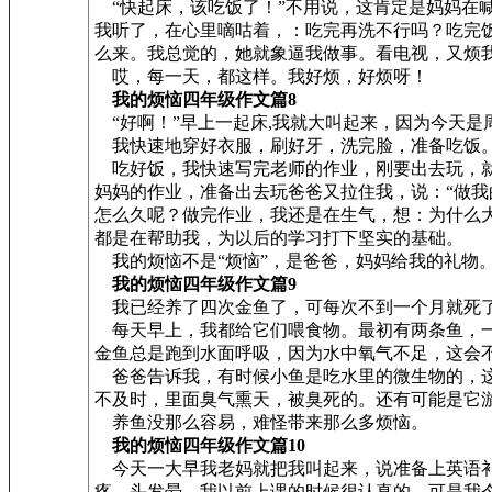
“快起床，该吃饭了！”不用说，这肯定是妈妈在
我听了，在心里嘀咕着，：吃完再洗不行吗？吃完
么来。我总觉的，她就象逼我做事。看电视，又烦
哎，每一天，都这样。我好烦，好烦呀！
我的烦恼四年级作文篇8
“好啊！”早上一起床,我就大叫起来，因为今天是
我快速地穿好衣服，刷好牙，洗完脸，准备吃饭
吃好饭，我快速写完老师的作业，刚要出去玩，就
妈妈的作业，准备出去玩爸爸又拉住我，说：“做
怎么久呢？做完作业，我还是在生气，想：为什么
都是在帮助我，为以后的学习打下坚实的基础。
我的烦恼不是“烦恼”，是爸爸，妈妈给我的礼物
我的烦恼四年级作文篇9
我已经养了四次金鱼了，可每次不到一个月就死了
每天早上，我都给它们喂食物。最初有两条鱼，一
金鱼总是跑到水面呼吸，因为水中氧气不足，这会
爸爸告诉我，有时候小鱼是吃水里的微生物的，这
不及时，里面臭气熏天，被臭死的。还有可能是它
养鱼没那么容易，难怪带来那么多烦恼。
我的烦恼四年级作文篇10
今天一大早我老妈就把我叫起来，说准备上英语补
疼，头发晕，我以前上课的时候很认真的，可是我