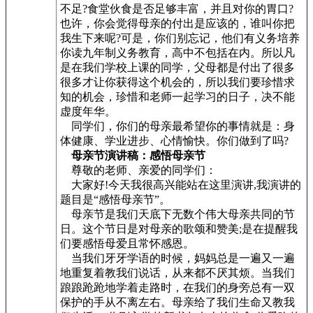
不足?食堂伙食是否足够丰富，并且对你的胃口?
也许，你会觉得母亲的付出是应该的，谁叫你把
我生下来呢?可是，你们别忘记，他们有义务培养
你读九年制义务教育，高中不包括在内。所以凡
是在我们学校上课的同学，父母都是付出了很多
很多才让你获得这个机会的，所以我们要珍惜求
知的机会，珍惜和老师一起学习的日子，决不能
虚度年华。
同学们，你们的母亲最希望你的事情就是：身
体健康、学业进步、心情愉快。你们做到了吗?
母亲节演讲稿：感悟母亲节
尊敬的老师、亲爱的同学们：
大家好!今天我很高兴能站在这里演讲,我演讲的
题目是“感悟母亲节”。
母亲节是我们天底下无数个伟大母亲共同的节
日。这个节日是对母亲的歌颂和赞美;是在提醒我
们要感悟母爱且常怀感恩。
当我们牙牙学语的时候，妈妈总是一遍又一遍
地重复着教我们说话，从来都不厌其烦。当我们
踉踉跄跄地学着走路时，在我们的身旁总有一双
保护的手从不离左右。母亲给了我们生命又教我