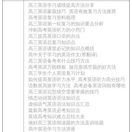
高三英语学习成绩提高方法分享
高三英语蒙题技巧
英语有效复习方法推荐
高考英语复习资料梳理
高三英语第一轮复习的知识要点分析
冲刺高考英语听力的小窍门
高三提高英语口语的办法
高三英语总复习知识点
高三英语课堂必记的知识点概括
高中关于学习的英语作文(带翻译)
高三英语备考有什么技巧方法
高考英语万能模板
做完形填空题的好方法
高三学生个人英语复习计划
如何提高英语听力水平_高考英语听力高分技巧
语数英高效学习方法
高考必备英语词组有哪些
高三英语完型填空需要掌握的技巧
情态动词英语语法知识点
虚拟语气英语语法知识点汇总
最新高考英语必考知识点
英语高考知识难点总结大全
做好高三英语阅读题的方法及训练题
高中英语学习方法讲座