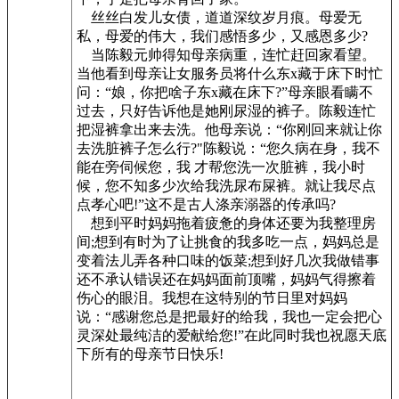
丝丝白发儿女债，道道深纹岁月痕。母爱无
私，母爱的伟大，我们感悟多少，又感恩多少?
当陈毅元帅得知母亲病重，连忙赶回家看望。
当他看到母亲让女服务员将什么东x藏于床下时忙
问：“娘，你把啥子东x藏在床下?”母亲眼看瞒不
过去，只好告诉他是她刚尿湿的裤子。陈毅连忙
把湿裤拿出来去洗。他母亲说：“你刚回来就让你
去洗脏裤子怎么行?"陈毅说：“您久病在身，我不
能在旁伺候您，我 才帮您洗一次脏裤，我小时
候，您不知多少次给我洗尿布屎裤。就让我尽点
点孝心吧!”这不是古人涤亲溺器的传承吗?
想到平时妈妈拖着疲惫的身体还要为我整理房
间;想到有时为了让挑食的我多吃一点，妈妈总是
变着法儿弄各种口味的饭菜;想到好几次我做错事
还不承认错误还在妈妈面前顶嘴，妈妈气得擦着
伤心的眼泪。我想在这特别的节日里对妈妈
说：“感谢您总是把最好的给我，我也一定会把心
灵深处最纯洁的爱献给您!”在此同时我也祝愿天底
下所有的母亲节日快乐!