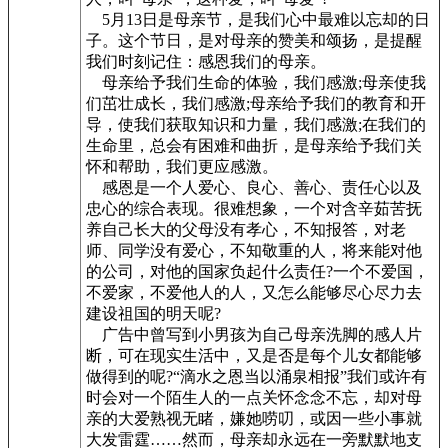
5月13日是母亲节，是我们心中最难以忘却的日
子。这个节日，是对母亲的赞美和颂扬，是提醒
我们时刻记住：感恩我们的母亲。
母亲给予我们生命的体验，我们感激;母亲使我
们茁壮成长，我们感激;母亲给予我们的教育和开
导，使我们获取知识和力量，我们感激;在我们的
生命里，总会有困难和曲折，是母亲给予我们关
怀和帮助，我们更应感激。
感恩是一个人爱心、良心、善心、责任心以及
忠心的综合表现。很难想象，一个对含辛茹苦抚
养自己长大的父母没有孝心，不知报答，对老
师、同学没有爱心，不知敬重的人，将来能对他
的公司，对他的国家负起什么责任?一个不爱国，
不爱家，不爱他人的人，又怎么能够尽心尽力去
建设祖国的明天呢?
广告中曾写到小男孩为自己母亲洗脚的感人片
断，可在现实生活中，又是否是每个儿女都能够
做得到的呢?“滴水之恩当以涌泉相报”我们或许有
时会对一个陌生人的一点关怀念念不忘，却对母
亲的大爱熟视无睹，嫌她唠叨，或因一些小事就
大发雷霆……然而，母亲却永远在一旁默默地支