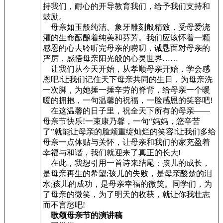
持我们，耐心的开导教育我们，给予我们支持和
鼓励。
母亲如玉般纯洁、象牙雕刻般精致，受母爱浇
灌的生命酝酿着纯美和芬芳。我们应该怀着一颗
感恩的心去聆听完母亲的唠叨，诚恳面对母亲的
严厉，感悟母亲阳光般的心灵世界……
让我们从今天开始，从孝顺母亲开始，学会感
恩吧!让我们记住天下母亲共同的生日，为母亲洗
一次脚，为她捶一捶辛劳的脊背，给母亲一个暖
暖的拥抱，一句温馨的祝福，一脸感恩的笑容吧!
在这温馨的日子里，祝全天下所有的母亲——
母亲节快乐!一束康乃馨，一句“妈妈，您辛苦
了”就能让母亲的脸颊重绽灿烂的笑容!让我们多给
母亲一点体贴与关怀，让母亲和我们的家充盈着
幸福与和谐，我们就迎来了真正的长大!
在此，我想引用一首诗来结尾：孩儿的成长，
是母亲再生的希望;孩儿的失败，是母亲酸楚的泪
水;孩儿的成功，是母亲幸福的微笑。同学们，为
了母亲的微笑，为了明天的收获，就让你我壮志
而不言愁吧!
歌颂母亲节的演讲稿