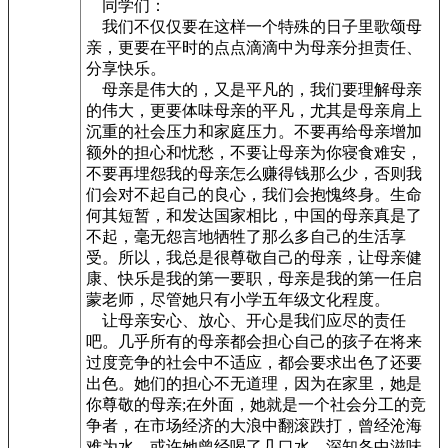
同学们：
我们不仅仅要在这样一个特殊的日子里歌颂母
亲，更要在平时的点点滴滴中为母亲分担责任、
分享快乐。
母亲是伟大的，又是平凡的，我们要理解母亲
的伟大，更要体味母亲的平凡，尤其是母亲肩上
沉重的社会压力和家庭压力。不要再给母亲增加
额外的担心和忧愁，不要让母亲为你寝食难安，
不要再埋怨我的母亲怎么赚得钱那么少，否则我
们会对不起自己的良心，我们会抱愧终身。生命
何其短暂，和发达国家相比，中国的母亲真是了
不起，毫无怨言地牺牲了那么多自己的生活享
受。所以，我总是很尊敬自己的母亲，让母亲健
康、快乐是我的第一要职，母亲是我的第一任启
蒙老师，尽管她只有小学五年级文化程度。
让母亲安心、放心、开心是我们应尽的责任
吧。几乎所有的母亲都会担心自己的孩子在将来
过度竞争的社会中不适应，都会要求出色了还要
出色。她们的担心不无道理，因为在家里，她是
你尊敬的母亲;在外面，她就是一个社会分工的竞
争者，在市场经济的大浪中翻滚跌打，曾经沧海
难为水，或许她曾经喝了几口水，深知各中滋味