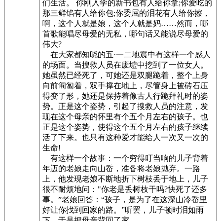
们生活。 你刚入学的新书包有人给你拿;你爱吃的
那三鲜馅有人给你包;你委屈的泪花有人给你擦，
啊，这个人就是娘，这个人就是妈……然而，哪
首歌能唱尽母爱的无私，哪句话又能说尽母爱的
伟大?
在大家都知晓的五·一二地震中有这样一个感人
的场面。当搜救人员在废墟中挖到了一位女人。
她虽然已经死了，可她还是双腿跪着，整个上身
向前匍匐着，双手撑在地上，尽管身上被砖石压
得变了形，她还是保持着像古人行跪拜礼时的姿
势。正是这个姿势，引起了搜救人员的注意，发
现在这个母亲的怀里有个五个月左右的孩子。也
正是这个姿势，使得这个五个月左右的孩子继续
活了下来。也只有这种爱才能给人一次又一次的
生命!
有这样一个故事：一个穷得叮当响的儿子背着
年迈的老娘走向山岙，准备将老娘抛弃。一路
上，他发现老娘不断地折下树枝丢于地上，儿子
很不耐烦地问："你老是丢树枝干吗?快死了还多
事。”老娘回答：“孩子，是为了在这深山冷岙里
好让你找到回家的路。”听罢，儿子顿时泪如雨
下，于是把母亲背回了家。