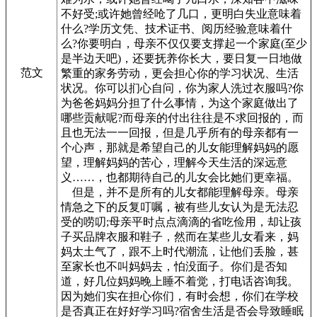
不好受;或许她曾经呛了几口，更明白失业意味着
什么?学历文凭、技术证书、阅历经验意味着什
么?你要明白，母亲不仅仅要支撑起一个家庭(至少
是半边天吧)，还要抚养你长大，要日复一日地做
范文
繁重的家务劳动，更会担心你的学习状况、生活
状况。你可以扪心自问，你为家人洗过衣服吗?你
为爸爸妈妈分担了什么事情，为这个家庭做出了
哪些贡献呢?而母亲的付出往往是不求回报的，而
且也无法一一回报，但是几乎所有的母亲都有一
个心声，那就是希望自己的儿女能理解妈妈的愿
望，理解妈妈的苦心，理解今天生活的深远意
义……，也都期待自己的儿女会比她们更幸福。
但是，并不是所有的儿女都能理解母亲。母亲
情急之下的反复叮嘱，被有些儿女认为是无法忍
受的唠叨;母亲平时点点滴滴的省吃俭用，却让孩
子买品牌衣服和鞋子，然而在某些儿女看来，妈
妈太土气了，跟不上时代潮流，让他们丢脸，甚
至家长也不叫妈妈去，怕没面子。你们是否知
道，好几位妈妈晚上睡不着觉，打电话咨询我。
因为她们实在担心你们，有时会想，你们在学校
是否真正在好好学习吗?宿舍生活是否会导致睡眠