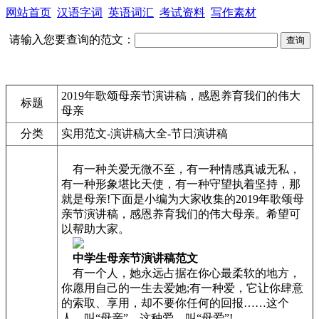
网站首页
汉语字词
英语词汇
考试资料
写作素材
请输入您要查询的范文：
2019年歌颂母亲节演讲稿，感恩养育我们的伟大
标题
母亲
分类
实用范文-演讲稿大全-节日演讲稿
有一种关爱无微不至，有一种情感真诚无私，
有一种形象堪比天使，有一种守望执着坚持，那
就是母亲!下面是小编为大家收集的2019年歌颂母
亲节演讲稿，感恩养育我们的伟大母亲。希望可
以帮助大家。
中学生母亲节演讲稿范文
有一个人，她永远占据在你心最柔软的地方，
你愿用自己的一生去爱她;有一种爱，它让你肆意
的索取、享用，却不要你任何的回报……这个
人，叫“母亲”，这种爱，叫“母爱”!