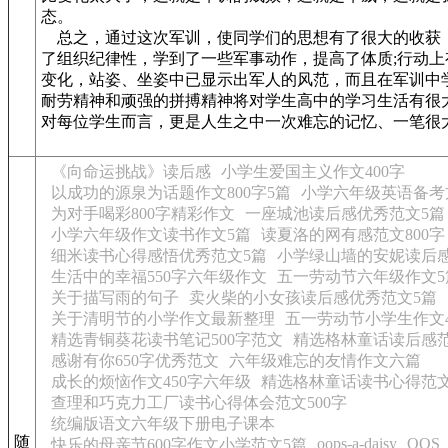
态。
总之，通过这次军训，使同学们的思想有了很大的收获
了组织纪律性，学到了一些军事动作，提高了体质;行动上
变化，站姿、坐姿中已显示出军人的风范，而且在军训中
耐劳精神和顽强的拼搏精神将对学生高中的学习生活有很
对每位学生而言，更是人生之中一次难忘的记忆、一笔很
《向命运挑战》读后感
小学生爱国主义作文400字
以成功的源泉为话题作文800字5篇
小学六年级英语备考
为对手喝彩800字精彩作文
一座城池读后感优秀范文5篇
小学六年级作文读书作文5篇
读夏洛的网有感范文800字
细米读书心得感悟优秀范文5篇
小学绿山墙的安妮读后感
生活中的幸福550字六年级作文
五一劳动节六年级作文5
关于描写雨的句子
卖火柴的小女孩读后感优秀范文5篇
关于清明节的小学作文最新整理
五一劳动节小学生作文4
精选青铜葵花读书笔记500字范文
精选格林童话读后感范
感谢有你650字优秀范文
六年级难忘的友情作文六篇
成长的烦恼作文450字六年级
精选格林童话读书心得范文
查理和巧克力工厂读书心得体会范文500字
统编版语文六年级下册电子课本
随
oops-a-daisy
OOS
快乐的母亲节600字作文小学范文5篇