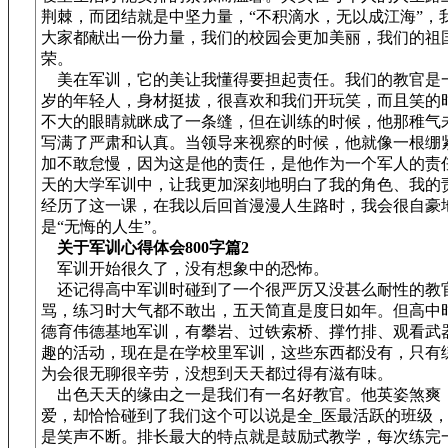
荆棘，而团结就是中坚力量，“不积滴水，无以成江海”，
大家都献出一份力量，我们的校园会更加美丽，我们的祖
荣。
美在军训，它的美让我懂得要担起责任。我们的教官是
岁的年轻人，身材挺拔，很喜欢和我们开玩笑，而且笑的
不大的眼睛就眯成了一条缝，但在训练的时候，他那稚气
写满了严肃和认真。当领导来视察的时候，他就像一根绷
加不敢怠慢，因为这是他的责任，是他作为一个军人的责
天的大学军训中，让我更加深刻地明白了我的角色、我的
经历了这一课，在我以后回首漫漫人生路时，我会很自豪
是“无悔的人生”。
关于军训心得体会800字篇2
军训开始很久了，没有想象中的恐怖。
还记得高中军训时碰到了一个很严厉又没甚么耐性的教
骂，练习时大气都不敢出，五天简直是度日如年。但高中
德育伟德基地军训，有攀岩、过铁索桥、撑竹排、观看武
趣的活动，现在是在学校里军训，这些东西都没有，只有
为会很无聊很辛劳，没想到天天都过得有滋有味。
出色天天的缘由之一是我们有一名好教官。他英姿煞爽
爱，却恰恰碰到了我们这个可以说是全_医最活跃的班级
是笑声不断。排长最大的特点就是鼓励式教学，每次练完