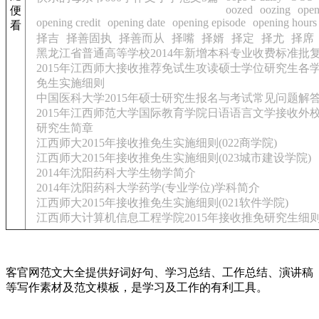
oozed
oozing
open
便
opening credit
opening date
opening episode
opening hours
看
择吉
择善固执
择善而从
择嘴
择婿
择定
择尤
择席
黑龙江省普通高等学校2014年新增本科专业收费标准批
2015年江西师大接收推荐免试生攻读硕士学位研究生各
免生实施细则
中国医科大学2015年硕士研究生报名与考试常见问题解
2015年江西师范大学国际教育学院日语语言文学接收外
研究生简章
江西师大2015年接收推免生实施细则(022商学院)
江西师大2015年接收推免生实施细则(023城市建设学院)
2014年沈阳药科大学生物学简介
2014年沈阳药科大学药学(专业学位)学科简介
江西师大2015年接收推免生实施细则(021软件学院)
江西师大计算机信息工程学院2015年接收推免研究生细
客官网范文大全提供好词好句、学习总结、工作总结、演讲稿
等写作素材及范文模板，是学习及工作的有利工具。