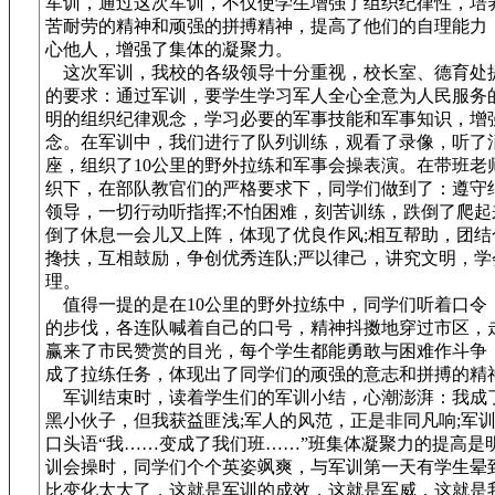
军训，通过这次军训，不仅使学生增强了组织纪律性，培
苦耐劳的精神和顽强的拼搏精神，提高了他们的自理能力
心他人，增强了集体的凝聚力。
这次军训，我校的各级领导十分重视，校长室、德育处
的要求：通过军训，要学生学习军人全心全意为人民服务
明的组织纪律观念，学习必要的军事技能和军事知识，增
念。在军训中，我们进行了队列训练，观看了录像，听了
座，组织了10公里的野外拉练和军事会操表演。在带班老
织下，在部队教官们的严格要求下，同学们做到了：遵守
领导，一切行动听指挥;不怕困难，刻苦训练，跌倒了爬起
倒了休息一会儿又上阵，体现了优良作风;相互帮助，团结
搀扶，互相鼓励，争创优秀连队;严以律己，讲究文明，学
理。
值得一提的是在10公里的野外拉练中，同学们听着口令
的步伐，各连队喊着自己的口号，精神抖擞地穿过市区，
赢来了市民赞赏的目光，每个学生都能勇敢与困难作斗争
成了拉练任务，体现出了同学们的顽强的意志和拼搏的精
军训结束时，读着学生们的军训小结，心潮澎湃：我成
黑小伙子，但我获益匪浅;军人的风范，正是非同凡响;军
口头语“我……变成了我们班……”班集体凝聚力的提高是
训会操时，同学们个个英姿飒爽，与军训第一天有学生晕
比变化太大了，这就是军训的成效，这就是军威，这就是