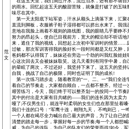
在这五天里，我们淌过汗水，流过泪水，还有那不请自
的雨水。回忆起这五天的酸甜苦辣，就像是打破了的五味
味尽在其中。
第一天太阳底下站军姿，汗水从额头上滴落下来，汇聚
直流到脚板，衣服裤子鞋子湿得都可以挤出水来了。我强
意地在我脸上画着不规则的路线图，我的眼睛几乎要睁不
努力的昂起头，使自已目视前方，宽大的帽沿却不听话地
来，遮住了我的视线，回想起上次初中军训时的情景……
过敏，那次军训害得我的脸好长一段时间都是又红又肿，
范
爸妈都不认得我了，妹妹还在旁边一个劲的叫我红脸娃娃
文
心这次回去又会被妹妹取笑。这几天看到有同学中暑，自
的晕眩了两次，不过还好，我坚持下来了。这五天的坚持
自我，挑战了自己的极限，同时也证明了我的成长!
第一次练习踏步走，随着教官的“一、二、一”我们全连
着自己的节奏走，大家都自顾自，一点都不整齐。经过一
艰苦练习，今天，我们终于可以整齐划一的按同一个节奏踏
其中的付出是大家有目共睹的——我们的连长因为太卖力
哑了;不仅男生们，就连平时柔弱的女生们也在那里扯着嗓
我们十连的口号：“军鹰十连，翱翔九天， 不鸣则已，一鸣
一个人都在竭尽全力喊出自己最大的声音，为了让自已的
清楚的踏走每一步，掌握好每一步的节奏;每一个人都想喊
威，为自己的连队，为自己的队友们的荣誉而战!如今，军