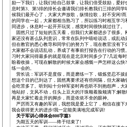
励一下我们，让我们给自己鼓掌，让我们倍受鼓励，爱好
息时第3、第5排的排长会邀请我们排长教我们三排的同学
候我们最开心了，大家大声放歌，纵情拉歌，好不安闲!而
的同学在一起，大家都相当熟习了，所以练习时相互学习
同进步，休息时一起开开玩笑，感觉时间很快就过往了。
固然只过了短短的五天看，但我们大家都进步了很多。
家还没有甚么队列意识，常常在队列中嘻哈说话，或乱动
但在教官的悉心教导和同学们的努力下，现在教官没有下
大家都不会说话乱动，养成了有事前打报告在行动的习惯
习时大家问得最多的就是现在是北京时间多少了?几近每
盼着收操，可现在解散的时候大家会感慨一声怎样这么快
练一会的。
营长说：军训不是度假，而是磨练一下，锻炼坚忍不拔
想这个目的已到达了，固然离要求还有些间隔，但大家确
会吃苦多了。听到站十分钟军姿时再也听不到抱怨声，大
地站好，文风不动，任头上豆大的汗珠顺着脸颊滴下;解散
再是大家忙着走开的脚步，而是依依不舍的眼神。
严厉而又有趣的军训，我想我是爱上它了，相信在接下
我会获得更大的进步!我一定能美满地完成军训!
关于军训心得体会800字篇3
为期五天的军训——终于结束了!