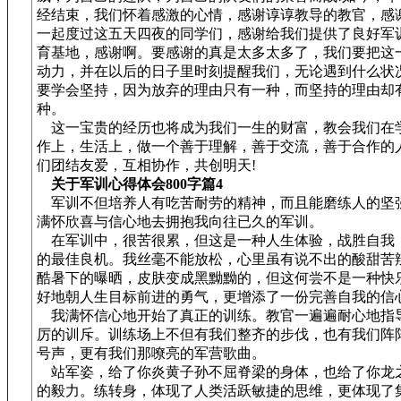
经结束，我们怀着感激的心情，感谢谆谆教导的教官，感
一起度过这五天四夜的同学们，感谢给我们提供了良好军
育基地，感谢啊。要感谢的真是太多太多了，我们要把这
动力，并在以后的日子里时刻提醒我们，无论遇到什么状
要学会坚持，因为放弃的理由只有一种，而坚持的理由却
种。
这一宝贵的经历也将成为我们一生的财富，教会我们在
作上，生活上，做一个善于理解，善于交流，善于合作的
们团结友爱，互相协作，共创明天!
关于军训心得体会800字篇4
军训不但培养人有吃苦耐劳的精神，而且能磨练人的坚
满怀欣喜与信心地去拥抱我向往已久的军训。
在军训中，很苦很累，但这是一种人生体验，战胜自我
的最佳良机。我丝毫不能放松，心里虽有说不出的酸甜苦
酷暑下的曝晒，皮肤变成黑黝黝的，但这何尝不是一种快
好地朝人生目标前进的勇气，更增添了一份完善自我的信
我满怀信心地开始了真正的训练。教官一遍遍耐心地指
厉的训斥。训练场上不但有我们整齐的步伐，也有我们阵
号声，更有我们那嘹亮的军营歌曲。
站军姿，给了你炎黄子孙不屈脊梁的身体，也给了你龙
的毅力。练转身，体现了人类活跃敏捷的思维，更体现了