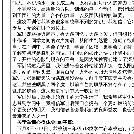
伟大。不积滴水，无以成江海。没有我们每个人的努力，
一个完整的，高质量的方队。训练的每一个动作，都让我
到了团结的力量，合作的力量，以及团队精神的重要。
这次军训使我学会很多学校学不到的知识。我相信，它
受益，无论在哪个岗位上。
军训即将接近尾声，有太多回忆，太多辛苦，但回想起
中作乐，同学之间的欢声笑语，从陌生到熟悉，拉近了彼
离，在军训中，学会了坚强，学会了团结，更学会了坚持
了解坚持就是胜利这句话。时间过的如此之快，让我不敢
了，开始的心酸到现在的不舍，是因为和教官们建立了深
军训得这几天里，我们进行着各种枯燥的训练，在太阳
姿，站的脚软头晕，眼冒白光，火热的太阳无情地炙烤着
军训，必是晴天这句话真是没说错，前几天下雨天并没有
这让我整整晒黑了两个度，以前白皙的肌肤不复存在了，
健康的肤色，这大概是军训中又一收获吧!
军训过后，就要开始真正的大学生活了，我希望将军训
志带到学习中。我相信军训后我们会拥有一个更灿烂的前
个更美好的明天，我相信教官会是我们的良师益友，也会
最难忘的人之一!
关于军训心得体会800字篇5
五月8日～12日，我校初三年级518位学生在本校进行了