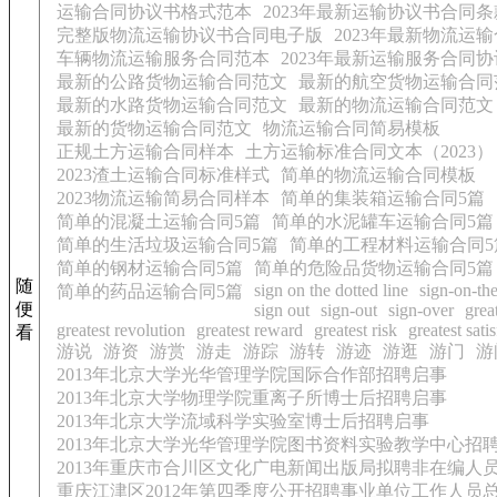
运输合同协议书格式范本
2023年最新运输协议书合同条
完整版物流运输协议书合同电子版
2023年最新物流运
车辆物流运输服务合同范本
2023年最新运输服务合同
最新的公路货物运输合同范文
最新的航空货物运输合同
最新的水路货物运输合同范文
最新的物流运输合同范文
最新的货物运输合同范文
物流运输合同简易模板
正规土方运输合同样本
土方运输标准合同文本（2023）
2023渣土运输合同标准样式
简单的物流运输合同模板
2023物流运输简易合同样本
简单的集装箱运输合同5篇
简单的混凝土运输合同5篇
简单的水泥罐车运输合同5篇
简单的生活垃圾运输合同5篇
简单的工程材料运输合同5
简单的钢材运输合同5篇
简单的危险品货物运输合同5篇
随
sign on the dotted line
sign-on-the
简单的药品运输合同5篇
便
sign out
sign-out
sign-over
grea
greatest revolution
greatest reward
greatest risk
greatest sati
看
游说
游资
游赏
游走
游踪
游转
游迹
游逛
游门
游
2013年北京大学光华管理学院国际合作部招聘启事
2013年北京大学物理学院重离子所博士后招聘启事
2013年北京大学流域科学实验室博士后招聘启事
2013年北京大学光华管理学院图书资料实验教学中心招
2013年重庆市合川区文化广电新闻出版局拟聘非在编人
重庆江津区2012年第四季度公开招聘事业单位工作人员