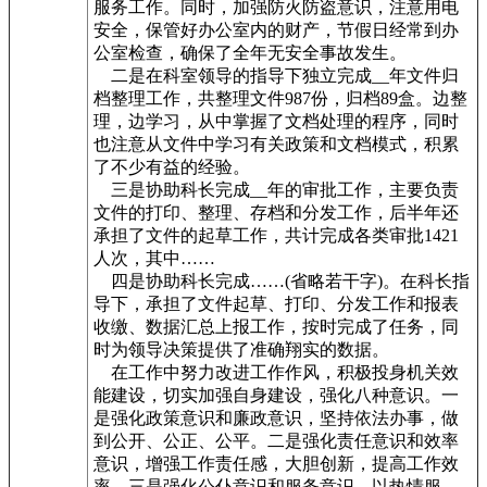
服务工作。同时，加强防火防盗意识，注意用电
安全，保管好办公室内的财产，节假日经常到办
公室检查，确保了全年无安全事故发生。
二是在科室领导的指导下独立完成__
年文件归
档整理工作，共整理文件987份，归档89盒。边整
理，边学习，从中掌握了文档处理的程序，同时
也注意从文件中学习有关政策和文档模式，积累
了不少有益的经验。
三是协助科长完成__
年的审批工作，主要负责
文件的打印、整理、存档和分发工作，后半年还
承担了文件的起草工作，共计完成各类审批1421
人次，其中……
四是协助科长完成……(省略若干字)。在科长指
导下，承担了文件起草、打印、分发工作和报表
收缴、数据汇总上报工作，按时完成了任务，同
时为领导决策提供了准确翔实的数据。
在工作中努力改进工作作风，积极投身机关效
能建设，切实加强自身建设，强化八种意识。一
是强化政策意识和廉政意识，坚持依法办事，做
到公开、公正、公平。二是强化责任意识和效率
意识，增强工作责任感，大胆创新，提高工作效
率。三是强化公仆意识和服务意识，以热情服