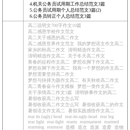
4.机关公务员试用期工作总结范文3篇
5.公务员试用期个人总结范文3篇(2)
6.公务员转正个人总结范文3篇
高二说明文700字作文10篇
高二感恩学校作文范文
高二关于感恩的高二作文
高二感恩世界作文范文
我的梦想语文作文高二
家乡的秋高二作文
清明精选作文高二
清明精选作文高二
关于冬天高二作文
青春的征程作文高二
梦想在脚下作文高二
梦想在脚下作文高二
我有一个梦想的作文高二
梦想需要坚持高二作文
梦想与抉择为题作文高二
有关秋收高二作文
高二青春奋斗作文模板
梦想一类作文高二
关于亲情高二作文5篇
清明轶事作文的高二
暑假收获高二作文怎么写
暑假收获高二作文怎么写
暑假收获高二的作文
暑假语文作文高二
暑假实践感悟作文高二
rear its (ugly) head
rear-its-ugly-head
rear leg
rear light
rear-light
rearm
rearmament
rearmed
rearming
rearmost
造模
造次
造派
造爱
造物