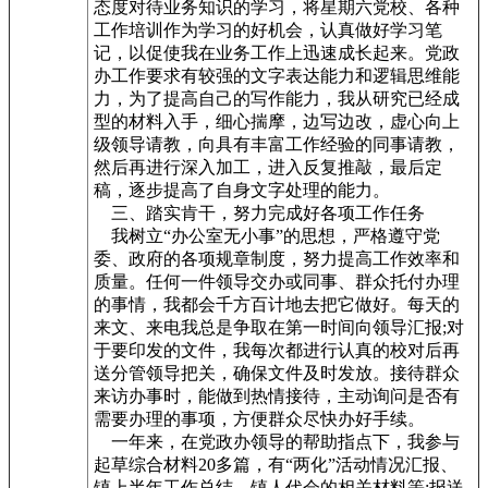
态度对待业务知识的学习，将星期六党校、各种
工作培训作为学习的好机会，认真做好学习笔
记，以促使我在业务工作上迅速成长起来。党政
办工作要求有较强的文字表达能力和逻辑思维能
力，为了提高自己的写作能力，我从研究已经成
型的材料入手，细心揣摩，边写边改，虚心向上
级领导请教，向具有丰富工作经验的同事请教，
然后再进行深入加工，进入反复推敲，最后定
稿，逐步提高了自身文字处理的能力。
三、踏实肯干，努力完成好各项工作任务
我树立“办公室无小事”的思想，严格遵守党
委、政府的各项规章制度，努力提高工作效率和
质量。任何一件领导交办或同事、群众托付办理
的事情，我都会千方百计地去把它做好。每天的
来文、来电我总是争取在第一时间向领导汇报;对
于要印发的文件，我每次都进行认真的校对后再
送分管领导把关，确保文件及时发放。接待群众
来访办事时，能做到热情接待，主动询问是否有
需要办理的事项，方便群众尽快办好手续。
一年来，在党政办领导的帮助指点下，我参与
起草综合材料20多篇，有“两化”活动情况汇报、
镇上半年工作总结、镇人代会的相关材料等;报送