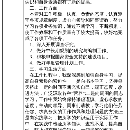
认识和自身素质都有了新的提高。
二、工作方面
本着对工作积极、认真、负责的态度，认真遵
守各项规章制度，虚心向领导和同事请教，努力
学习各项业务知识，通过不断学习，不断积累，
使工作效率和工作质量有了较大提高，较好地完
成了各项工作任务。
1、深入开展调查研究。
2、做好中长期规划的研究与编制工作。
3、积极申报国家资金支持的建设项目。
4、做好年度管理计划工作。
三、学习生活方面
在工作过程中，我深深感到加强自身学习、提
高自身素质的紧迫性，一是向书本学习，坚持每
天挤出一定的时间不断充实自己，端正态度，改
进方法，广泛汲取各种“营养”;二是向周围的同志
学习，工作中我始终保持谦虚谨慎、虚心求教的
态度，主动向领导、同事们请教，学习他们任劳
任怨、求真务实的工作作风和处理问题的方法;三
是向实践学习，把所学的知识运用于实际工作
中，在实践中检验所学知识，查找不足，提高自
己，防止和克服浅尝辄止、一知半解的倾向。