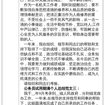
作为一名机关工作者，我时刻提醒自己，要不
断加强自身思想道德的修养和人格品质的锻炼，
增强奉献意识，把清正廉洁作为人格修养的重
点。不受社会上一些不良风气的影响，从一点一
滴的小事做起，生活中勤俭节朴，宽以待人;工作
中严以律己，忠于职守，防微杜渐。牢固树立全
心全意为人民服务的宗旨意识，帮助身边需要帮
助的人。
一年来，我在组织、领导和同志们的帮助和支
持下取得了一定的成绩，但我深知自己还存在一
些缺点和不足，政治理论基础还不扎实，业务知
识不够全面，工作方式不够成熟。在今后的工作
中，我要努力做到戒骄戒躁，坚定政治信念，加
强理论学习，积累经验教训，不断调整自己的思
维方式和工作方法，在实践中磨练自己，成为人
民满意的公务员。
请组织和同志们考验。
公务员试用期满个人总结范文三：
我于__
年9月考录到__
镇人民政府，分到镇党政
办工作。一年来,在领导的支持指导和同事的帮助
下，比较圆满地完成了自己所承担的工作任务，