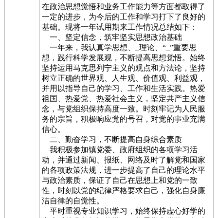
在政治思想觉悟和业务工作能力等方面都取得了
一定的进步，为今后的工作和学习打下了良好的
基础。现将一年试用期来工作情况总结如下：
一、坚定信念，筑牢坚实思想政治基础
一年来，我认真学思想、_理论、“_”重要思
想，践行科学发展观，不断提高思想觉悟。始终
坚持运用马克思列宁主义的观点和方法论，坚持
树立正确的世界观、人生观、价值观、利益观，
并用以指导自己的学习、工作和生活实践。热爱
祖国、热爱党、热爱社会主义，坚定共产主义信
念，与党组织保持高度一致。时刻牢记为人民服
务的宗旨，积极响应党的号召，对党的事业充满
信心。
二、勤奋学习，不断提高自身综合素质
我积极参加镇党委、政府组织的各项学习活
动，并通过新闻、报纸、网络及时了解党和国家
的各项政策法规，进一步提高了自己的理论水平
与政治素质，保证了自己在思想上和党的一致
性，时刻以党的纪律严格要求自己，强化自身廉
洁自律的自觉性。
平时重视专业知识学习，始终保持虚心好学的