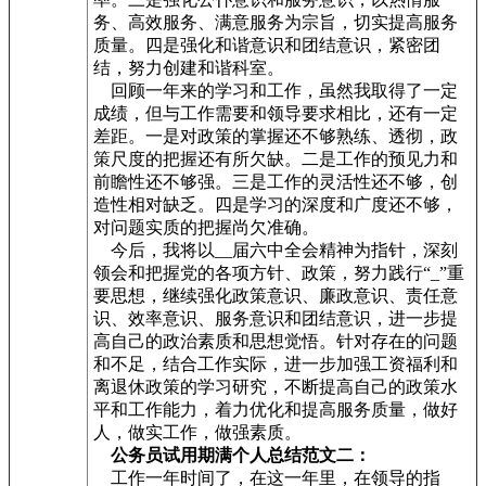
务、高效服务、满意服务为宗旨，切实提高服务
质量。四是强化和谐意识和团结意识，紧密团
结，努力创建和谐科室。
回顾一年来的学习和工作，虽然我取得了一定
成绩，但与工作需要和领导要求相比，还有一定
差距。一是对政策的掌握还不够熟练、透彻，政
策尺度的把握还有所欠缺。二是工作的预见力和
前瞻性还不够强。三是工作的灵活性还不够，创
造性相对缺乏。四是学习的深度和广度还不够，
对问题实质的把握尚欠准确。
今后，我将以__
届六中全会精神为指针，深刻
领会和把握党的各项方针、政策，努力践行“_”重
要思想，继续强化政策意识、廉政意识、责任意
识、效率意识、服务意识和团结意识，进一步提
高自己的政治素质和思想觉悟。针对存在的问题
和不足，结合工作实际，进一步加强工资福利和
离退休政策的学习研究，不断提高自己的政策水
平和工作能力，着力优化和提高服务质量，做好
人，做实工作，做强素质。
公务员试用期满个人总结范文二：
工作一年时间了，在这一年里，在领导的指