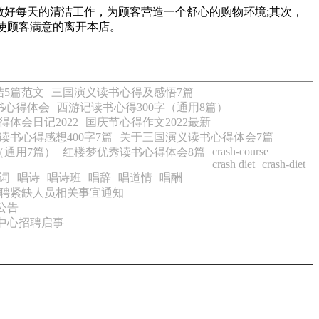
好每天的清洁工作，为顾客营造一个舒心的购物环境;其次，
使顾客满意的离开本店。
结5篇范文
三国演义读书心得及感悟7篇
读书心得体会
西游记读书心得300字（通用8篇）
得体会日记2022
国庆节心得作文2022最新
读书心得感想400字7篇
关于三国演义读书心得体会7篇
crash-course
（通用7篇）
红楼梦优秀读书心得体会8篇
crash diet
crash-diet
词
唱诗
唱诗班
唱辞
唱道情
唱酬
)招聘紧缺人员相关事宜通知
公告
务中心招聘启事