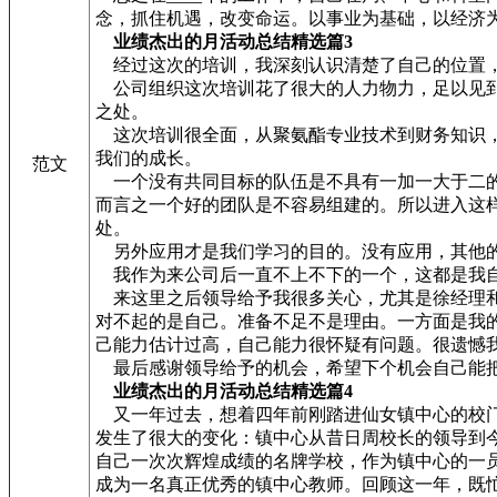
念，抓住机遇，改变命运。以事业为基础，以经济
业绩杰出的月活动总结精选篇3
经过这次的培训，我深刻认识清楚了自己的位置
公司组织这次培训花了很大的人力物力，足以见到
之处。
这次培训很全面，从聚氨酯专业技术到财务知识，
我们的成长。
范文
一个没有共同目标的队伍是不具有一加一大于二的
而言之一个好的团队是不容易组建的。所以进入这
处。
另外应用才是我们学习的目的。没有应用，其他的
我作为来公司后一直不上不下的一个，这都是我自
来这里之后领导给予我很多关心，尤其是徐经理和
对不起的是自己。准备不足不是理由。一方面是我
己能力估计过高，自己能力很怀疑有问题。很遗憾
最后感谢领导给予的机会，希望下个机会自己能
业绩杰出的月活动总结精选篇4
又一年过去，想着四年前刚踏进仙女镇中心的校门
发生了很大的变化：镇中心从昔日周校长的领导到
自己一次次辉煌成绩的名牌学校，作为镇中心的一
成为一名真正优秀的镇中心教师。回顾这一年，既