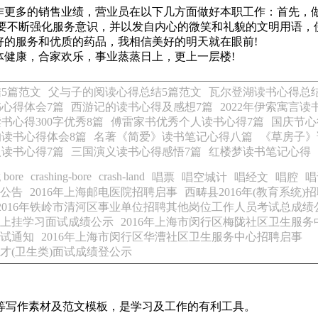
更多的销售业绩，营业员在以下几方面做好本职工作：首先，做
;要不断强化服务意识，并以发自内心的微笑和礼貌的文明用语，
的服务和优质的药品，我相信美好的明天就在眼前!
健康，合家欢乐，事业蒸蒸日上，更上一层楼!
5篇范文
父与子的阅读心得总结5篇范文
瓦尔登湖读书心得总
书心得体会7篇
西游记的读书心得及感想7篇
2022年伊索寓言
书心得300字优秀8篇
傅雷家书优秀个人读书心得7篇
国庆节心
读书心得体会8篇
名著《简爱》读书笔记心得八篇
《草房子》
读书心得7篇
三国演义读书心得感悟7篇
红楼梦读书笔记心得
g bore
crashing-bore
crash-land
唱票
唱空城计
唱经文
唱腔
唱
才公告
2016年上海邮电医院招聘启事
西畴县2016年(教育系统
2016年铁岭市清河区事业单位招聘其他岗位工作人员考试总成绩
员上挂学习面试成绩公示
2016年上海市闵行区梅陇社区卫生服
面试通知
2016年上海市闵行区华漕社区卫生服务中心招聘启事
才(卫生类)面试成绩登公示
等写作素材及范文模板，是学习及工作的有利工具。