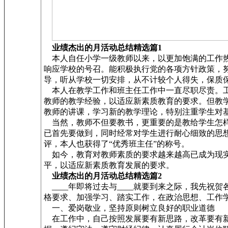
业绩杰出的月活动总结精选篇1
本人自任小学一级教师以来，以更加饱满的工作热
响应学校的号召。能积极执行党的各项方针政策，
导，听从学校一切安排，从不计较个人得失，保质
本人在教学工作和班主任工作中一直尽职尽责。工
教师的教学经验，以适应新素质教育的要求。但教
教师的讲课，学习新的教学理论，特别注重学生对
当然，教师不但要教书，更重要的是教给学生怎样
已首先要做到，同时经常对学生进行耐心细致的思
评，本人也获得了“优秀班主任”的称号。
如今，教育对教师素质的要求越来越高已成为现实
平，以适应新素质教育发展的要求。
业绩杰出的月活动总结精选篇2
____年即将过去与____就要到来之际，我先
格要求、加强学习、踏实工作，在政治思想、工作
一、爱岗敬业，坚持原则树立良好的职业道德
在工作中，自己按照发展要有新思路，改革要有新