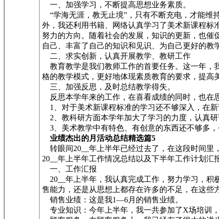
一、加强学习，不断提高思想业务素质。
“学海无涯，教无止境”，只有不断充电，才能维
外，我还利用书籍、网络认真学习了美术新课程标
努力的方向。随着社会的发展，知识的更新，也催
自己、丰富了自己的知识和见识、为自己更好的教
二、求实创新，认真开展教学、教研工作
教育教学是我们教师工作的首要任务。这一年，我
格的教学模式，更好地体现素质教育的要求，提高
三、加强反思，及时总结教学得失。
反思本学年来的工作，在喜看成绩的同时，也在思
1、对于美术新课程标准的学习还不够深入，在新
2、教科研方面本学年加大了学习的力度，认真研
3、美术教学中有特色、有创意的东西还不够多，
业绩杰出的月活动总结精选篇5
转眼间20__年上半年已经过去了，在这段时间
20__年上半年工作情况总结以及下半年工作计划汇
一、工作汇报
20__年上半年，我认真完成工作，努力学习，
售能力，还是从思想上都存在许多的不足，在这些
销售业绩：这是我1—6月的销售业绩。
专业知识：今年上半年，我一共参加了X场培训，对