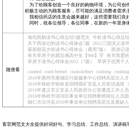
为了给顾客创造一个良好的购物环境，为公司创作
积极主动的为顾客服务，尽可能的满足消费者需求
我相信药店的生意会越来越好，这些需要我们良好
同时，祝各位领导，各位同事，在新的一年里身体
海伦凯勒读书心得总结5篇范文
牛虻读书心得总结
关于西游记的读书心得体会7篇
2022三国演义读
最新朝花夕拾读书心得体会（通用7篇）
西游记读
有关草房子的观后感高中生【900】字
有关简爱的
草房子读书心得体会2022（7篇）
草房子优秀个人
随便看
crashed
crash helmet
crash-helmet
crashing
crashin
2016年惠州市惠城区行政服务中心招聘高层次人
2016年铁岭市铁岭县招聘煤矿安监人员笔试成绩
2016年遵义市正安县人民政府办公室遴选工作人
2016年铁岭市清河区事业单位招聘教师岗位人员
铜仁市沿河县2016年事业单位招聘高层次及紧缺人
客官网范文大全提供好词好句、学习总结、工作总结、演讲稿