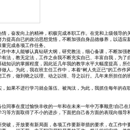
情，奋发向上的精神，积极完成本职工作。在党和上级领导的
努力提高自已的政治思想觉悟，不断加强自身品德修养，以适应
保量完成各项工作任务。
作中本人能够认真钻研大纲，研究教法，细心备课，不断加强
学有法，教无定法，工作之余我不断充实自已、丰富自我，为了
基础知识的掌握程度，因此近几年我的教学水平大幅度提高，所
做人。为此，我在班主任工作中，本着“树人先正已”的工作作
想工作，做到晓之以理、动之以情、导之以行。几年来所担任的
，如果不进行学习就会落伍、被淘汰，为此，我抓住每年的在
祝贺各位同事在度过愉快丰收的一年和在未来一年中万事顺意!自己
学习等方面取得了不小的进步，下面把自己各方面的表现向领导
突破，开放要有新局面，各项工作要新举措的要求，在工作中