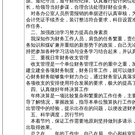
据。遵纪守法，遵守财经纪律。认真履行会计岗位
长，给领导当好参谋，合理合法处理好财会业务。
对各办公室人员所需报销的单据进行认真审核，为
会计凭证手续齐全，装订整洁符合要求，科目设置
作任务。
二、加强政治学习努力提高自身素质
我深知作为财务工作人员，肩负的任务繁重，责任
务知识和煤矿兼并重组的新形势下的政策，自己无
持把参加各种学习活动与业务学习结合起来，并认
三、重视日常财务收支管理
收支管理是一个单位财务管理工作的重中之重，加
建立建全各项财务制度，财务日常工作，就可以做
心财务财务能够集中财力办公，通过财务室认真落
各项收支的安排使用符合发展的要求，极大的提高
四、认真做好年终决算工作
年终决算是一项比较复杂和繁重的工作任务，主要
导了解情况，掌握政策，指导本单位预算执行工作
出管理中的经验，提示出存在的问题，以便改进财
五、科学调度，厉行节约
本着节约，保证工作需要地原则坚持做到多请示，
出取得效果。
总之在____年的工作中，自己在局、中心和科