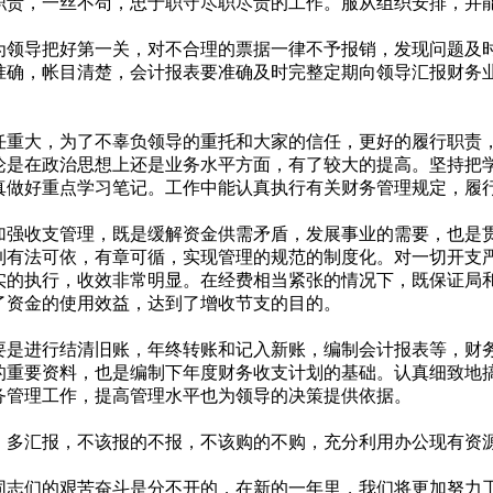
职责，一丝不苟，忠于职守尽职尽责的工作。服从组织安排，并
领导把好第一关，对不合理的票据一律不予报销，发现问题及
准确，帐目清楚，会计报表要准确及时完整定期向领导汇报财务
重大，为了不辜负领导的重托和大家的信任，更好的履行职责
论是在政治思想上还是业务水平方面，有了较大的提高。坚持把
真做好重点学习笔记。工作中能认真执行有关财务管理规定，履
强收支管理，既是缓解资金供需矛盾，发展事业的需要，也是
到有法可依，有章可循，实现管理的规范的制度化。对一切开支
实的执行，收效非常明显。在经费相当紧张的情况下，既保证局
了资金的使用效益，达到了增收节支的目的。
是进行结清旧账，年终转账和记入新账，编制会计报表等，财
的重要资料，也是编制下年度财务收支计划的基础。认真细致地
务管理工作，提高管理水平也为领导的决策提供依据。
多汇报，不该报的不报，不该购的不购，充分利用办公现有资
室同志们的艰苦奋斗是分不开的，在新的一年里，我们将更加努力