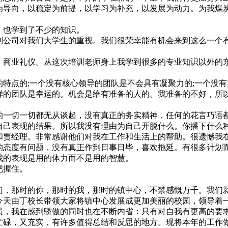
为导向，以稳定为前提，以学习为补充，以发展为动力。为我煤
，也学到了不少的知识。
公司对我们大学生的重视。我们很荣幸能有机会来到这么一个
商业礼仪。从这次培训老师身上我学到很多的专业知识以外的
特点的;一个没有核心领导的团队是不会具有凝聚力的;一个没
样的团队是幸运的。机会是给有准备的人的。我准备的不好，所
一切一切都无从谈起，没有真正的务实精神，任何的花言巧语
己表现的结果。所以我没有理由为自己开脱什么。你播下什么
贾经理。非常感谢他们对我在工作和生活上的帮助。很遗憾我
的态度有问题，没有真正作到日事日毕，喜欢拖延。有很多计划
我的表现是用的体力而不是用的智慧。
把握住。
，那时的你，那时的我，那时的镇中心，不禁感慨万千。我们
今天由丁校长带领大家将镇中心发展成更加美丽的校园，领导着
员，我在感到骄傲的同时也在不断内省：只有对自我有更高的要
忙碌，又充实，有许多值得总结和反思的地方。现将本年的工作