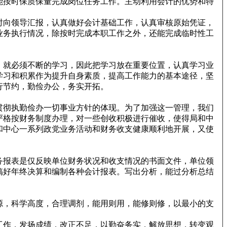
能按时保质保量完成岗位任务工作。主动利用会计的优势和特
时向领导汇报，认真做好会计基础工作，认真审核原始凭证，
业务执行情况，除按时完成本职工作之外，还能完成临时性工
，就必须不断的学习，因此把学习放在重要位置，认真学习业
学习和积累作为提升自身素质，提高工作能力的基本途径，坚
行节约，勤俭办公，务实开拓。
贯彻执勤俭办一切事业方针的体现。为了加强这一管理，我们
严格按财务制度办理，对一些创收积极进行催收，使得局和中
和中心一系列政党业务活动和财务收支健康顺利地开展，又使
务报表是仅反映单位财务状况和收支情况的书面文件，单位领
搞好年终决算和编制各种会计报表。写出分析，能过分析总结
源，科学高度，合理调剂，能用则用，能修则修，以最小的支
工作，发扬成绩，改正不足，以勤奋务实，解放思想，转变观