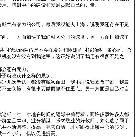
炭局、培训中心的建设和发展贡献自己的力量。
有朝气有潜力的公司。最后我没能去上海，说明我还存在不足
东西。一方面加快了我们融入公司的速度，另一方面也加速了
有共同信念的队伍是不会在发达和困难的时候始终一条心的。总
以机会没有没有到我这里，这正好说明了我还有很多不足之
都会苍白无力。
种子就收获什么样的果实。
在这几次考试时都没有脱颖而出。我不敢说我辜负了谁，我最
而不去实施，有很事要做而抓不住重点。另一方面是自己对自
就这样一年一年地在时间的缝隙中前行着，而许多事许多人都
一群立足本职、业务精湛、乐岗敬业的好教师，并创造了属于
求并不断调整、提高、完善自我，才能跟得上镇中心的步伐，
做一个小结，借以促进提高。