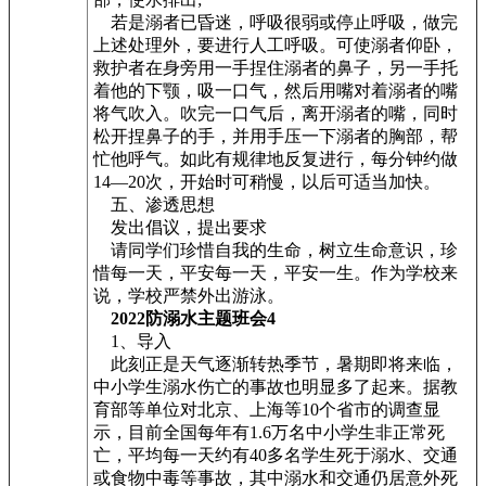
若是溺者已昏迷，呼吸很弱或停止呼吸，做完
上述处理外，要进行人工呼吸。可使溺者仰卧，
救护者在身旁用一手捏住溺者的鼻子，另一手托
着他的下颚，吸一口气，然后用嘴对着溺者的嘴
将气吹入。吹完一口气后，离开溺者的嘴，同时
松开捏鼻子的手，并用手压一下溺者的胸部，帮
忙他呼气。如此有规律地反复进行，每分钟约做
14—20次，开始时可稍慢，以后可适当加快。
五、渗透思想
发出倡议，提出要求
请同学们珍惜自我的生命，树立生命意识，珍
惜每一天，平安每一天，平安一生。作为学校来
说，学校严禁外出游泳。
2022防溺水主题班会4
1、导入
此刻正是天气逐渐转热季节，暑期即将来临，
中小学生溺水伤亡的事故也明显多了起来。据教
育部等单位对北京、上海等10个省市的调查显
示，目前全国每年有1.6万名中小学生非正常死
亡，平均每一天约有40多名学生死于溺水、交通
或食物中毒等事故，其中溺水和交通仍居意外死