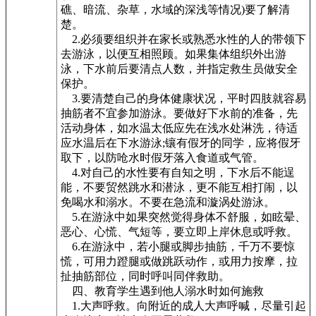
礁、暗流、杂草，水域的深浅等情况)要了解清
楚。
2.必须要组织并在家长或熟悉水性的人的带领下
去游泳，以便互相照顾。如果集体组织外出游
泳，下水前后要清点人数，并指定救生员做安全
保护。
3.要清楚自己的身体健康状况，平时四肢就容易
抽筋者不宜参加游泳。要做好下水前的准备，先
活动身体，如水温太低应先在浅水处淋洗，待适
应水温后在下水游泳;镶有假牙的同学，应将假牙
取下，以防呛水时假牙落入食道或气管。
4.对自己的水性要有自知之明，下水后不能逞
能，不要贸然跳水和潜泳，更不能互相打闹，以
免喝水和溺水。不要在急流和漩涡处游泳。
5.在游泳中如果突然觉得身体不舒服，如眩晕、
恶心、心慌、气短等，要立即上岸休息或呼救。
6.在游泳中，若小腿或脚步抽筋，千万不要惊
慌，可用力蹬腿或做跳跃动作，或用力按摩，拉
扯抽筋部位，同时呼叫同伴救助。
四、教育学生遇到他人溺水时如何施救
1.大声呼救。向附近的成人大声呼喊，尽量引起