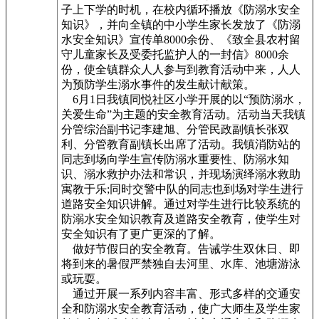
子上下学的时机，在校内循环播放《防溺水安全
知识》，并向全镇的中小学生家长发放了《防溺
水安全知识》宣传单8000余份、《致全县农村留
守儿童家长及受委托监护人的一封信》8000余
份，使全镇群众人人参与到教育活动中来，人人
为预防学生溺水事件的发生献计献策。
6月1日我镇同悦社区小学开展的以“预防溺水，
关爱生命”为主题的安全教育活动。活动当天我镇
分管综治副书记李建旭、分管民政副镇长张双
利、分管教育副镇长出席了活动。我镇消防站的
同志到场向学生宣传防溺水重要性、防溺水知
识、溺水救护办法和常识，并现场演绎溺水救助
寓教于乐;同时交警中队的同志也到场对学生进行
道路安全知识讲解。通过对学生进行比较系统的
防溺水安全知识教育及道路安全教育，使学生对
安全知识有了更广更深的了解。
做好节假日的安全教育。告诫学生双休日、即
将到来的暑假严禁独自去河里、水库、池塘游泳
或玩耍。
通过开展一系列内容丰富、形式多样的交通安
全和防溺水安全教育活动，使广大师生及学生家