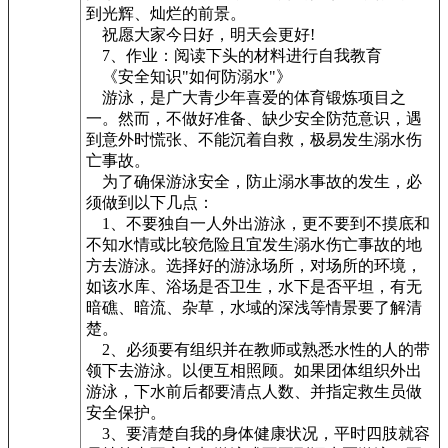
到光辉、灿烂的前景。
祝愿大家今日好，明天会更好!
7、作业：阅读下头的材料进行自我教育
《安全知识"如何防溺水"》
游泳，是广大青少年喜爱的体育锻炼项目之
一。然而，不做好准备、缺少安全防范意识，遇
到意外时慌张、不能沉着自救，极易发生溺水伤
亡事故。
为了确保游泳安全，防止溺水事故的发生，必
须做到以下几点：
1、不要独自一人外出游泳，更不要到不摸底和
不知水情或比较危险且宜发生溺水伤亡事故的地
方去游泳。选择好的游泳场所，对场所的环境，
如该水库、浴场是否卫生，水下是否平坦，有无
暗礁、暗流、杂草，水域的深浅等情景要了解清
楚。
2、必须要有组织并在教师或熟悉水性的人的带
领下去游泳。以便互相照顾。如果团体组织外出
游泳，下水前后都要清点人数、并指定救生员做
安全保护。
3、要清楚自我的身体健康状况，平时四肢就容