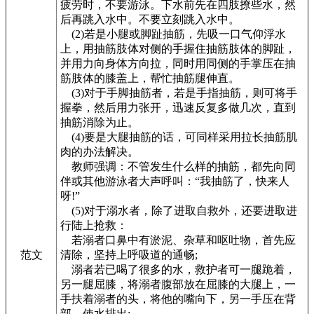
疲劳时，不要游泳。下水前先在四肢撩些水，然
后再跳入水中。不要立刻跳入水中。
(2)若是小腿或脚趾抽筋，先吸一口气仰浮水
上，用抽筋肢体对侧的手握住抽筋肢体的脚趾，
并用力向身体方向拉，同时用同侧的手掌压在抽
筋肢体的膝盖上，帮忙抽筋腿伸直。
(3)对于手脚抽筋者，若是手指抽筋，则可将手
握拳，然后用力张开，迅速反复多做几次，直到
抽筋消除为止。
(4)要是大腿抽筋的话，可同样采用拉长抽筋肌
肉的办法解决。
教师强调：不管发生什么样的抽筋，都先向同
伴或其他游泳者大声呼叫：“我抽筋了，快来人
呀!”
(5)对于溺水者，除了进取自救外，还要进取进
行陆上抢救：
若溺者口鼻中有淤泥、杂草和呕吐物，首先应
范文
清除，坚持上呼吸道的通畅;
溺者若已喝了很多的水，救护者可一腿跪着，
另一腿屈膝，将溺者腹部放在屈膝的大腿上，一
手扶着溺者的头，将他的嘴向下，另一手压在背
部，使水排出;