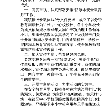
成效。
一、高度重视，认真部署安排“防溺水安全教育
月”工作。
我镇按照长教体147号文件要求，成立了以分管
教育副镇长为组长，中心校校长、各中小学校长
为成员预防溺水未成年人溺亡专项治理工作领导
小组。组织全镇教师认真学习了上级领导部门关
于开展“防溺水安全教育月”的通知精神，学校开
展防溺水教育宣传活动实施方案，使全体教师都
重视防溺水宣传教育工作。
二、加大宣传力度，营造良好的氛围。
要求学校各班办一期“预防溺水，关爱生命”宣
传黑板报，向学生宣传防溺水重要性，宣传防溺
水知识，宣传溺水救护办法和常识。做到主题突
出，内容丰富，教育性强。让学生充分体会到安
全的重要性。
三、开展丰富的活动，力求活动的实效性。
在安全教育月里，我镇各村在坑塘边悬挂以“预
防溺水，关爱生命”为主题的条幅86条、警示牌46
块，在镇区中小学校显眼位置悬挂防溺水知识挂
图50块。严格要求中小学校利用每天早晚接送孩