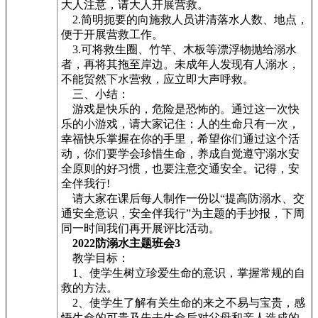
大人注意，请大人开展营救。
2.简明扼要的向施救人员讲清落水人数、地点，
便于开展营救工作。
3.可将救生圈、竹竿、木板等漂浮物抛给溺水
者，再将其拖至岸边。未成年人发现有人溺水，
不能贸然下水营救，应立即大声呼救。
三、小结：
游戏是快乐的，危险是恐怖的。通过这一次快
乐的小游戏，请大家记住：人的生命只有一次，
幸福快乐掌握在你的手里，希望你们通过这个活
动，你们要学会珍惜生命，养成自觉遵守溺水安
全原则的好习惯，也要注意交通安全。记得，安
全伴我行!
请大家在课后每人制作一份以“提高防溺水、交
通安全意识，安全伴我行”为主题的手抄报，下周
同一时间我们再开展评比活动。
2022防溺水主题班会3
教学目标：
1、使学生树立珍爱生命的意识，掌握常规的自
救的方法。
2、使学生了解有关生命的来之不易与宝贵，感
悟生命的可贵及失去生命后对父母和亲人造成的