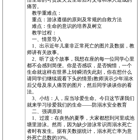
痛苦。
教学重难点：
重点：游泳遵循的原则及常规的自救方法
难点：生命的意识的培养及树立
教学过程：
一、情景导入
1、出示近年儿童非正常死亡的图片及数据，教
师讲有关故事。
2、听了这个故事，我想在座的每一位同学心里
都不会感到简便。你是否感叹，是否惋惜，一个
生命就这样在世界上转瞬消失此刻，你在想什么
请同学们继续观看下头的情景(教师演示少年溺水
后父母及亲人痛苦的图片，然后同学谈谈你的看
法。
3、小结：人，应当珍爱生命。今日这节课我们
就来学习珍爱我们的生命——防溺水安全教育
二、强调原则
1、过渡：在炎热的夏季，大家都想到河里或池
塘里游泳。然而，因为缺少游泳常识而溺水死亡
者时有发生。据有关数据统计，溺水死亡率为意
外死亡总数的10%。