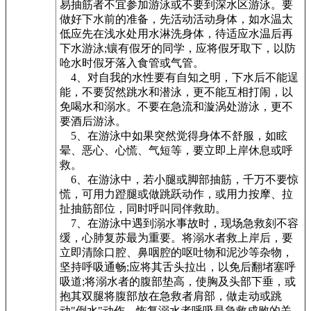
易抽筋者不宜参加游泳或不要到深水区游泳。要
做好下水前的准备，先活动活动身体，如水温太
低应先在浅水处用水淋洗身体，待适应水温后再
下水游泳;镶有假牙的同学，应将假牙取下，以防
呛水时假牙落入食管或气管。
4、对自我的水性要有自知之明，下水后不能逞
能，不要贸然跳水和潜泳，更不能互相打闹，以
免喝水和溺水。不要在急流和漩涡处游泳，更不
要酒后游泳。
5、在游泳中如果突然觉得身体不舒服，如眩
晕、恶心、心慌、气短等，要立即上岸休息或呼
救。
6、在游泳中，若小腿或脚部抽筋，千万不要惊
慌，可用力蹬腿或做跳跃动作，或用力按摩、拉
扯抽筋部位，同时呼叫同伴救助。
7、在游泳中遇到溺水事故时，现场急救刻不容
缓，心肺复苏最为重要。将溺水者救上岸后，要
立即清除口腔、鼻咽腔的呕吐物和泥沙等杂物，
坚持呼吸通畅;应将其舌头拉出，以免后翻堵塞呼
吸道;将溺水者的腹部垫高，使胸及头部下垂，或
抱其双腿将腹部放在急救者肩部，做走动或跳
动"倒水"动作。恢复溺水者呼吸是急救成败的关