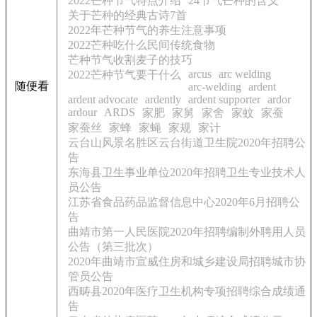
2022芒种节气特点介绍
24节气芒种的含义
关于芒种的经典古诗7首
2022年芒种节气的养生注意事项
2022芒种吃什么民间传统食物
芒种节气收割麦子的技巧
arcus
arc welding
2022芒种节气要干什么
随便看
arc-welding
ardent
ardent advocate
ardently
ardent supporter
ardor
ardour
ARDS
家肥
家舅
家舍
家蚊
家蚕
家蚕丝
家蜂
家蝇
家规
家计
云台山风景名胜区云台街道卫生院2020年招聘公
告
东海县卫生事业单位2020年招聘卫生专业技术人
员公告
江苏省食品药品监督信息中心2020年6月招聘公
告
曲靖市第一人民医院2020年招聘编制外聘用人员
公告（第三批次）
2020年曲靖市宣威住房和城乡建设局招聘城市协
管员公告
西畴县2020年医疗卫生机构专项招聘综合成绩通
告