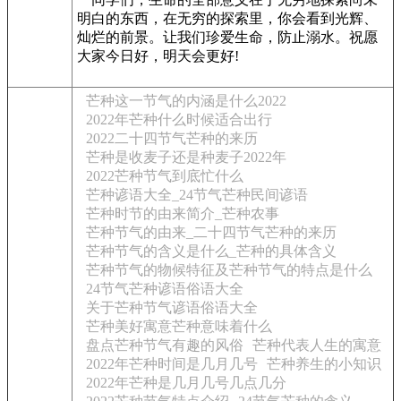
明白的东西，在无穷的探索里，你会看到光辉、
灿烂的前景。让我们珍爱生命，防止溺水。祝愿
大家今日好，明天会更好!
芒种这一节气的内涵是什么2022
2022年芒种什么时候适合出行
2022二十四节气芒种的来历
芒种是收麦子还是种麦子2022年
2022芒种节气到底忙什么
芒种谚语大全_24节气芒种民间谚语
芒种时节的由来简介_芒种农事
芒种节气的由来_二十四节气芒种的来历
芒种节气的含义是什么_芒种的具体含义
芒种节气的物候特征及芒种节气的特点是什么
24节气芒种谚语俗语大全
关于芒种节气谚语俗语大全
芒种美好寓意芒种意味着什么
盘点芒种节气有趣的风俗
芒种代表人生的寓意
2022年芒种时间是几月几号
芒种养生的小知识
2022年芒种是几月几号几点几分