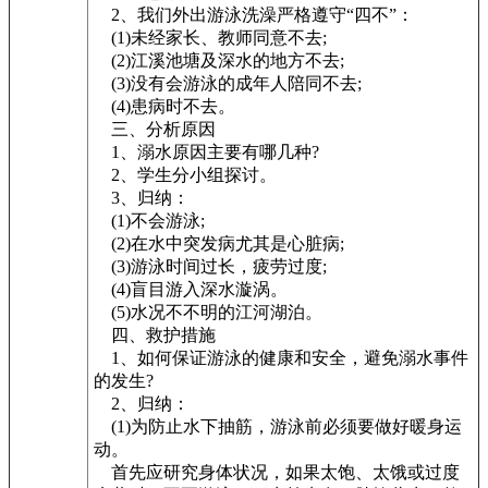
2、我们外出游泳洗澡严格遵守“四不”：
(1)未经家长、教师同意不去;
(2)江溪池塘及深水的地方不去;
(3)没有会游泳的成年人陪同不去;
(4)患病时不去。
三、分析原因
1、溺水原因主要有哪几种?
2、学生分小组探讨。
3、归纳：
(1)不会游泳;
(2)在水中突发病尤其是心脏病;
(3)游泳时间过长，疲劳过度;
(4)盲目游入深水漩涡。
(5)水况不不明的江河湖泊。
四、救护措施
1、如何保证游泳的健康和安全，避免溺水事件
的发生?
2、归纳：
(1)为防止水下抽筋，游泳前必须要做好暖身运
动。
首先应研究身体状况，如果太饱、太饿或过度