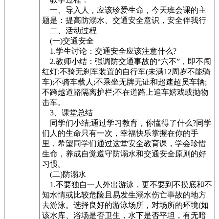
一、导入人，应该珍爱生命，今天班会课的主
题是：提高防溺水、交通安全意识，安全伴我行
二、活动过程
(一)交通安全
1.学生讨论：交通安全应该注意什么?
2.教师小结：强调防交通事故的“六不”，即不闯
红灯;不骑无刹车装置的自行车(未满12周岁不能骑
车);不骑车载人;不乘坐无牌无证和超速超员车辆;
不跨越道路隔离护栏;不在道路上追车嬉戏或抛物
击车。
3、课堂总结
同学们小结;通过学习教育，你懂得了什么?同学
们人的生命只有一次，幸福快乐掌握在你的手
里，希望同学们通过这堂安全教育课，学会珍惜
生命，养成自觉遵守防溺水和交通安全原则的好
习惯。
(二)防溺水
1.不要独自一人外出游泳，更不要到不摸底和不
知水情或比较危险且易发生溺水伤亡事故的地方
去游泳。选择良好的游泳场所，对场所的环境(如
该水库、浴场是否卫生，水下是否平坦，有无暗