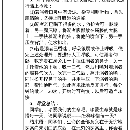
行陆上抢救：
(1)若溺者口鼻中有淤泥、杂草和呕吐物，首先
应清除，坚持上呼吸道的通畅;
(2)溺者若已喝了很多的水，救护者可一腿跪
着，另一腿屈膝，将溺者腹部放在屈膝的大腿
上，一手扶着溺者的头，将他的嘴向下，另一手
压在背部，使水排出;
(3)若是溺者已昏迷，呼吸很弱或停止呼吸，做
完上述处理外，要进行人工呼吸。可使溺者仰
卧，救护者在身旁用一手捏住溺者的鼻子，另一
手托着他的下颚，吸一口气，然后用嘴对着溺者
的嘴将气吹入。吹完一口气后，离开溺者的嘴，
同时松开捏鼻子的手，并用手压一下溺者的胸
部，帮忙他呼气。如此有规律地反复进行，每分
钟约做14—20次，开始时可稍慢，以后可适当加
快
6、课堂总结：
同学们，珍爱我们的生命吧。珍爱生命就是珍
惜每一天。请同学说说-------怎样珍惜每一天?
结束语：同学们，生命的全部意义在于无穷地
探索尚未明白的东西，在无穷的探索里，你会看