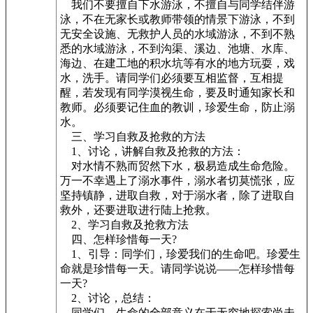
我们不要擅自下水游泳，不擅自与同学结伴游
泳，不在无家长或教师带领的情景下游泳，不到
无安全设施、无救护人员的水域游泳，不到不熟
悉的水域游泳，不到沟渠、溪边、池塘、水库、
海边、在建工地的积水坑等有水的地方玩耍，戏
水，洗手。请同学们必须要互相监督，互相提
醒，若发现有同学漠视生命，要及时通知家长和
教师。必须要记住血的教训，珍爱生命，防止溺
水。
三、学习自救及抢救的方法
1、讨论，讲解自救及抢救的方法：
对水情不熟而贸然下水，极易造成生命危险。
万一不幸遇上了溺水事件，溺水者切莫慌张，应
坚持镇静，进取自救，对于溺水者，除了进取自
救外，还要进取进行陆上抢救。
2、学习自救及抢救方法
四、怎样珍惜每一天?
1、引导：同学们，珍爱我们的生命吧。珍爱生
命就是珍惜每一天。请同学说说——怎样珍惜每
一天?
2、讨论，总结：
同学们，生命的全部意义在于无穷地探索尚未