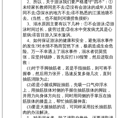
2、所以，关于游泳我们要严格遵守“四不”：①
未经家长教师同意不去;②没有会游泳的成年人陪
同不去;③深水的地方不去;④不熟悉的江溪池塘不
去。(当然，也不能到河塘捞鱼摸虾)
3、溺水原因主要有以下几种：①不会游泳;②游
泳时间过长，疲劳过度;③在水中突发病尤其是心
脏病;④盲目游入深水漩涡。
4、如何保证游泳的健康和安全，避免溺水事件
的发生?对水情不熟而贸然下水，极易造成生命危
险。万一不幸遇上了溺水事件，溺水者切莫慌
张，应坚持镇静，首先应打110报警，然后进取自
救：
(1)对于手脚抽筋者，若是手指抽筋，则可将手
握拳，然后用力张开，迅速反复多做几次，直到
抽筋消除为止;
(2)若是小腿或脚趾抽筋，先吸一口气仰浮水
上，用抽筋肢体对侧的手握住抽筋肢体的脚趾，
并用力向身体方向拉，同时用同侧的手掌压在抽
筋肢体的膝盖上，帮忙抽筋腿伸直;
(3)要是大腿抽筋的话，可同样采用拉长抽筋肌
肉的办法解决。
5、对于溺水者，除了进取自救外，还要进取进