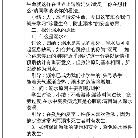
生命就这样在世界上转瞬消失?此刻，你在想什
么?请同学谈谈你的看法。
小结：人，应当珍爱生命。今日这节班会我们
就来学习“珍爱生命，防止溺水”的安全教育。
二、探讨溺水的原因
1、什么是溺水?
讨论，归纳：溺水是常见的意外，溺水后可引
起窒息缺氧，如合并心跳停止的称为“溺死”，如
心跳未停止的则称“近乎溺死”这一分类以病情和
预后估计有重要意义，但救治原则基本相同，所
以统称为溺水。
引导：溺水已成为我们小学生的“头号杀手”，
随着天气逐渐变热，溺水的危险将增加。
2、问：溺水原因主要有哪几种?
学生讨论，小结：不会游泳;游泳时间过长，疲
劳过度;在水中突发病尤其是心脏病;盲目游入深水
漩涡。
引导：在炎热的夏季，许多人喜欢游泳，因为
缺少游泳常识而溺水死亡者时有发生。
3、如何保证游泳的健康和安全，避免溺水事件
的发生?