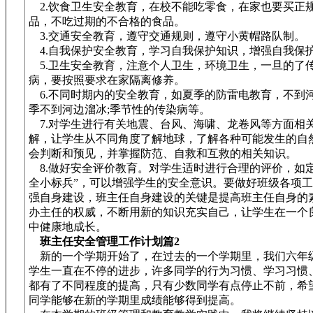
2.饮食卫生安全教育，在校不能吃零食，在家也要买正
品，不吃过期的不合格的食品。
3.交通安全教育，遵守交通规则，遵守小黄帽路队制。
4.自我保护安全教育，学习自我保护知识，增强自我保
5.卫生安全教育，注意个人卫生，环境卫生，一旦的了
病，要按照要求在家隔离修养。
6.不同时期内的安全教育，如夏季的防雷电教育，不到河
季不到河边溜冰;季节性的传染病等。
7.对学生进行有关地震、台风、海啸、龙卷风等方面相
解，让学生从不同角度了解地球，了解各种可能发生的自
会判断和预见，并掌握防范、自救和互救的相关知识。
8.做好安全评价教育。对学生适时进行合理的评价，如定
全小标兵”，可以增强学生的安全意识。要做好班级各项
强自身建设，班主任自身建设的关键是提高班主任自身的
办主任的权威，不断用新的知识充实自己，让学生在一个
中健康地成长。
班主任安全管理工作计划篇2
新的一个学期开始了，在过去的一个学期里，我们六年
学生一直在不停的进步，许多同学的行为习惯、学习习惯
都有了不同程度的提高，只有少数同学有点停止不前，希
同学能够在新的学期里成绩能够得到提高。