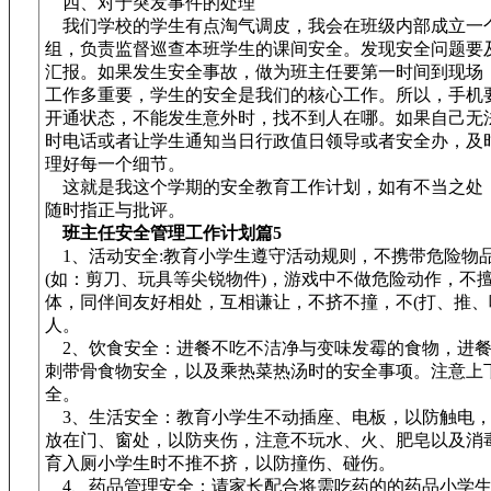
四、对于突发事件的处理
我们学校的学生有点淘气调皮，我会在班级内部成立一
组，负责监督巡查本班学生的课间安全。发现安全问题要
汇报。如果发生安全事故，做为班主任要第一时间到现场
工作多重要，学生的安全是我们的核心工作。所以，手机
开通状态，不能发生意外时，找不到人在哪。如果自己无
时电话或者让学生通知当日行政值日领导或者安全办，及
理好每一个细节。
这就是我这个学期的安全教育工作计划，如有不当之处
随时指正与批评。
班主任安全管理工作计划篇5
1、活动安全:教育小学生遵守活动规则，不携带危险物
(如：剪刀、玩具等尖锐物件)，游戏中不做危险动作，不
体，同伴间友好相处，互相谦让，不挤不撞，不(打、推、
人。
2、饮食安全：进餐不吃不洁净与变味发霉的食物，进餐
刺带骨食物安全，以及乘热菜热汤时的安全事项。注意上
全。
3、生活安全：教育小学生不动插座、电板，以防触电，
放在门、窗处，以防夹伤，注意不玩水、火、肥皂以及消
育入厕小学生时不推不挤，以防撞伤、碰伤。
4、药品管理安全：请家长配合将需吃药的的药品小学生