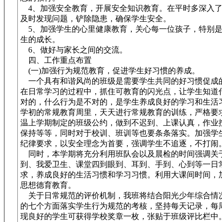
4、加强安全教育，开展安全知识教育。在平时多深入了
及时发现问题，铲除隐患，确保学生安全。
5、加强学生的心里健康教育，关心每一位孩子，特别是
生的成长。
6、做好与家长之间的交流。
四、工作重点布置
(一)加强行为规范教育，促进学生好习惯的养成。
一个具有和谐风尚的班级是需要学生共同的好习惯促成
在日常学习的过程中，抓住可教育的闪光点，让学生知道
对的，什么行为是不对的，是学生养成良好的学习和生活
学初的常规教育周里，天天进行常规教育的训练，严格要
温上学期制定的班级公约，做到不迟到、上课认真，作业
保持等等，同时对于校训、班训等也要条条落实。加强学
纪律要求，以安全理念为首要，强调学生不追逐，不打闹
同时，本学期将充分利用班队会以及晨检的时间强调关
到、我爱卫生、课堂四到眼到、耳到、手到、心到等一日
求，养成良好的生活习惯和学习习惯。利用大课间时间，
思想德育教育。
关于日常规范的评价机制，我班将结合阳光少年综合情
的七个方面落实学生行为规范的考核，坚持每天记录，每
现良好的学生可获得学校奖章一枚，张贴于班级评比栏中