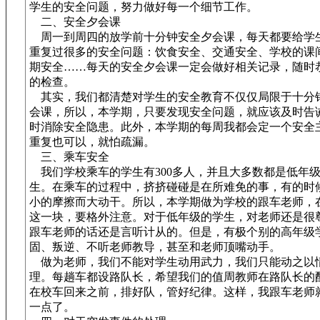
学生的安全问题，努力做好每一个细节工作。
二、安全夕会课
周一到周四的放学前十分钟安全夕会课，每天都要给学
重复过很多的安全问题：饮食安全、交通安全、学校的课
期安全……每天的安全夕会课一定会做好相关记录，随时
的检查。
其实，我们都清楚对学生的安全教育不仅仅局限于十分
会课，所以，本学期，只要发现安全问题，就应该及时告
时消除安全隐患。此外，本学期的每周我都会定一个安全
重复也可以，就怕疏漏。
三、乘车安全
我们学校乘车的学生有300多人，并且大多数都是低年
生。在乘车的过程中，挤挤碰碰是在所难免的事，有的时
小的摩擦而大动干。所以，本学期做为学校的跟车老师，
这一块，要格外注意。对于低年级的学生，对老师还是很
跟车老师的话还是言听计从的。但是，有极个别的高年级
固、叛逆、不听老师教导，甚至和老师顶嘴动手。
做为老师，我们不能对学生动用武力，我们只能动之以
理。每趟车都设路队长，希望我们的值周教师在路队长的
在校车回来之前，排好队，管好纪律。这样，我跟车老师
一点了。