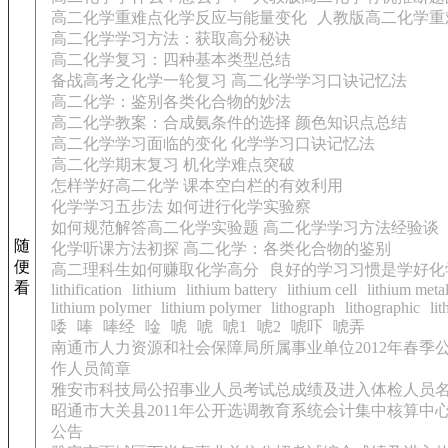
高二化学重难点化学反应与能量变化
人教版高二化学重
高二化学学习方法：获取高分秘诀
高二化学复习：四种基本类型总结
备战高考之化学一轮复习 高二化学学习口诀记忆法
高二化学：鉴别各类化合物的妙法
高二化学教案：合成氨条件的选择 颜色知识点总结
高二化学学习面临的变化 化学学习口诀记忆法
高二化学期末复习 机化学难点突破
怎样学好高二化学 课本空白栏的有效利用
化学学习五步法 如何进行化学实验察
如何规范解答高二化学实验题 高二化学学习方法经验谈
随
化学听课方法初探 高二化学：各类化合物的鉴别
便
高二理科生如何赚取化学高分
良好的学习习惯是学好化
看
lithification
lithium
lithium battery
lithium cell
lithium meta
lithium polymer
lithium polymer
lithograph
lithographic
li
唩
唪
唪经
唫
唬
唬
唬1
唬2
唬吓
唬弄
南通市人力资源和社会保障局所属事业单位2012年春季
作人员简章
雅安市科技局公招事业人员考试总成绩及进入体检人员
昭通市大关县2011年公开选调教育系统会计集中核算中
公告