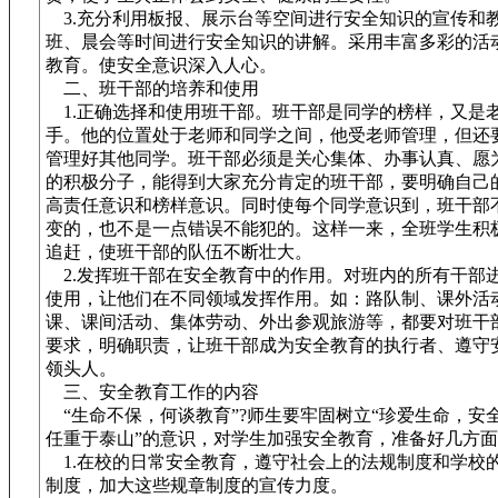
3.充分利用板报、展示台等空间进行安全知识的宣传和
班、晨会等时间进行安全知识的讲解。采用丰富多彩的活
教育。使安全意识深入人心。
二、班干部的培养和使用
1.正确选择和使用班干部。班干部是同学的榜样，又是
手。他的位置处于老师和同学之间，他受老师管理，但还
管理好其他同学。班干部必须是关心集体、办事认真、愿
的积极分子，能得到大家充分肯定的班干部，要明确自己
高责任意识和榜样意识。同时使每个同学意识到，班干部
变的，也不是一点错误不能犯的。这样一来，全班学生积
追赶，使班干部的队伍不断壮大。
2.发挥班干部在安全教育中的作用。对班内的所有干部
使用，让他们在不同领域发挥作用。如：路队制、课外活
课、课间活动、集体劳动、外出参观旅游等，都要对班干
要求，明确职责，让班干部成为安全教育的执行者、遵守
领头人。
三、安全教育工作的内容
“生命不保，何谈教育”?师生要牢固树立“珍爱生命，安
任重于泰山”的意识，对学生加强安全教育，准备好几方
1.在校的日常安全教育，遵守社会上的法规制度和学校
制度，加大这些规章制度的宣传力度。