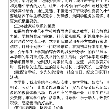
委员，学习委员，纪律委员等，同时，我在班干部产生上
和竞选相结合的办法。让出几个名额由班级学生通过竞选
和推荐相结合。通过竞选，不但选出了班级学生喜爱的小
要地培养了学生积极竞争，为班级、为同学服务的意识。
更为积极重要的。
(三)搭建家校联系的桥梁
如果教育学生只有学校教育而离开家庭教育、社会教育
力薄。学校教育应与家庭、社会紧密联系。所以班主任应
及时沟通的交流工作。本学期我将采用多种方式进行家访
信访，针对个别学生上门访等形式。在期初举行本学期第
会，介绍学生上学期的综合表现以及部分学生的作品展示
本学期的学习重点以及举行的相关活动，介绍本学期即将
活动项目等等。做到及时与家长沟通，交流，共同教育好
时，要特别关注后进生的进步与成长，指导家长一些家教
(四)配合学校、少先队的活动，结合节日、纪念日等开
活动。
本学期，我班将结合少先队安排，在学雷锋、妇女节、
明节、劳动节、儿童节以及母亲节、父亲节等节日和纪念
多彩的教育体验活动，以及相应的主题班会，让学生在活
受美德，丰富学生的生活常识，引导学生乐于助人，热爱
积极、感恩善待的好品质。
(五)重视阅读，培养读书兴趣。