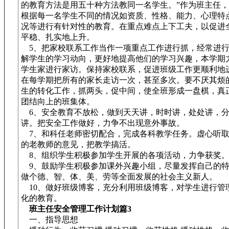
的教育方法是用五十种方法教同一名学生。”作为班主任
根据每一名学生不同的情况如资质、性格、能力、心理特
况等进行有针对性的教育。在重点难点上下工夫，以促进
平稳、扎实地上升。
5、把家校联系工作当作一项重点工作进行抓，经常进行
解学生的学习动向，更好地提高他们的学习兴趣，本学期
学生家进行家访。保持家校联系，促进班级工作更顺利地
在每学期把所有的家长走访一次，甚至多次。要不厌其烦
生的转化工作，抓两头，促中间，使全班形成一盘棋，真
团结向上的班集体。
6、安全教育不放松，做到天天讲，时时讲，处处讲，
讲。把安全工作做好，力争不出现意外事故。
7、和科任老师密切配合，完成各科教学任务。虚心听取
的老教师的意见，把教学搞活。
8、组织学生积极参加学生开展的各项活动，力争获奖
9、鼓励学生积极参加课外兴趣小组，尽量发挥自己的特
做个德、智、体、美、劳等全面发展的社会主义新人。
10、做好班级博客，充分利用班级博客，对学生进行管
化的教育。
班主任安全管理工作计划篇3
一、指导思想