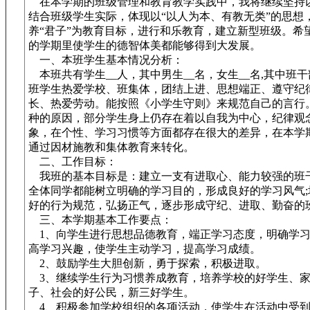
在本学期的班级管理和教育教学实践中，我将继续坚持
结合班级学生实际，体现以“以人为本、有教无类”的思想
养“君子”为教育目标，进行和乐教育，建立新型班级。希
的学期里使学生的德智体美都能够得到大发展。
一、本班学生基本情况分析：
本班共有学生__人，其中男生__名，女生__名,其中班干
班学生热爱学校、班集体，团结上进、思想端正、遵守纪
长、热爱劳动。能按照《小学生守则》来规范自己的言行
种的原因，部分学生身上仍存在着以自我为中心，纪律观
象，在个性、学习习惯等方面都存在很大的差异，在本学
通过因材施教和集体教育来转化。
二、工作目标：
我班的基本目标是：建立一支有进取心、能力较强的班
全体同学都能树立明确的学习目的，形成良好的学习风气;
好的行为规范，弘扬正气，逐步形成守纪、进取、勤奋的
三、本学期基本工作要点：
1、向学生进行思想品德教育，端正学习态度，明确学习
高学习兴趣，使学生主动学习，提高学习成绩。
2、鼓励学生大胆创新，勇于探索，积极进取。
3、继续学生行为习惯养成教育，培养学校的好学生、家
子、社会的好公民，新三好学生。
4、积极参加学校组织的各项活动，使学生在活动中受