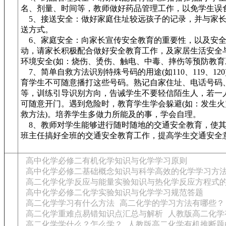
名、剂量、时间等，教师做好药品管理工作，以免学生误
5、接送安全：做好家庭住址较远孩子的记录，并与家长
送方式。
6、家庭安全：向家长宣传安全教育的重要性，以及安
动，请家长积极配合做好安全教育工作，及家居生活安全
环境安全(如：烧伤、烫伤、触电、中毒、摔伤等预防教育
7、简单自救方法识别特殊号码的用途(如110、119、120
育学生不可随意播打这些号码。熟记自家住址、电话号码
等，训练引导识别方向，告诫学生不要轻信陌生人，若一
可随意开门。遇到危险时，教育学生学会躲避(如：发生火
救方法)。培养学生多做力所能及的事，学会自理。
8、教师对学生能够进行随时随地的交通安全教育，使其
班主任搞好全班的交通安全教育工作，提高学生交通安全
高中化学必修二有机化学知识与化学学习原则
高中化学必修二基础概念知识与科学高效的化学学习方
高二化学化学反应与能量实验知识与热化学反应方程式
高中化学必修二化学实验知识与化学学习规范答题
高二化学学习有什么方法
高二化学的学习方法有哪些？
高二化学重难点易错知识点汇总与解析
人教版高二化学
高二化学学什么？怎么学？
人教版高二化学有机推断题