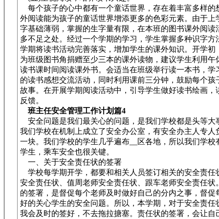
每个孩子的心中都有一个童话世界，存在着丰富多样的
外阅读能为孩子的童话世界增添更多的色彩元素。由于上
字基础薄弱，掌握的生字量有限，在本班的图书课外阅读
多不足之处。经过一个学期的学习，学生掌握多种识字方
学期将读书活动完善落实，增加学生的课外知识。开学初
为班级图书角捐赠至少三本的课外读物，建议学生利用午
读书课时间阅读课外书。会适当在班级举行读一本书，学
的读书感想交流活动，同时利用课前三分钟，鼓励每个孩
故事。在开展学期阅读活动中，引导学生做好读书绘画，
反馈。
班主任安全管理工作计划篇4
安全问题是我们最关心的问题，是我们学校都是头等大
我们学校在机制上成立了安全办公室，有安全办主人专人
一块。我们学校的学生几乎遍布__区各地，所以我们学校
学生，乘车安全也很关键。
一、关于安全责任状的签署
学校每学期开学，都要和相关人员签订相关的安全责任
安全责任状、值周老师安全责任状、跟车老师安全责任状
的签署，是督促每个老师及时做好自己的分内之事，督促
好的关心学生的安全问题。所以，本学期，对于安全责任
我会及时的签好，不去拖拉搪塞。责任状的签署，会让自