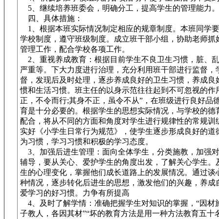
5、继续培养班委会，明确分工，提高学生的管理能力
四、具体措施：
1、根据本班实际情况制定相应的规章制度。本班同学要
学校制度，遵守班级制度。成立班干部小组，协助老师抓
管理工作，配合学校各项工作。
2、重视养成教育：根据目前学生不良卫生习惯，脏、乱
严重等。下大力度进行治理，充分利用班干部进行监督，
督，发现后及时处理，逐步养成良好的卫生习惯，养成良
惯和生活习惯。班主任的以身示范往往起到不可忽视的作
正，不令而行;其身不正，虽令不从”，在班级进行良好品
育是十分必要的。根据学生的思想实际情况，与学校的德
配合，将从不同的方面和角度对学生进行规律性的常规训
实好《小学生日常行为规范》，使学生逐步形成良好的道
为习惯，学习习惯和积极的学习态度。
3、加强后进生管理：面向全体学生，分类施教，加强对
辅导，要从关心、爱护学生的角度出发，了解关心学生。
生的心理变化，掌握他们成长道路上的发展情况。通过谈
种情况，逐步转化后进生的思想，激发他们的兴趣，养成
爱学习的好习惯。力争有所提高
4、及时了解学情：准确把握学生对知识的掌握，“因材施
子教人，各因其材”“坏的教育方法是用一种方法教育五十