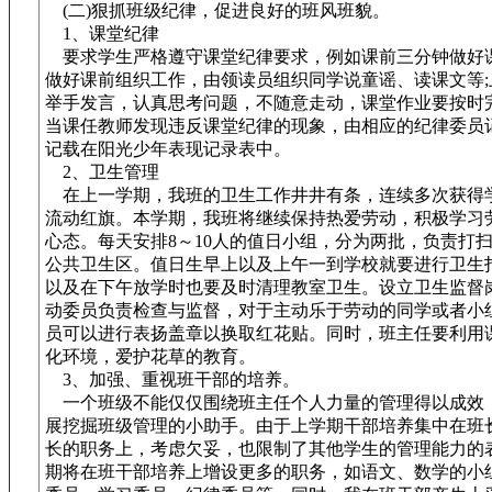
(二)狠抓班级纪律，促进良好的班风班貌。
1、课堂纪律
要求学生严格遵守课堂纪律要求，例如课前三分钟做好
做好课前组织工作，由领读员组织同学说童谣、读课文等;
举手发言，认真思考问题，不随意走动，课堂作业要按时
当课任教师发现违反课堂纪律的现象，由相应的纪律委员
记载在阳光少年表现记录表中。
2、卫生管理
在上一学期，我班的卫生工作井井有条，连续多次获得
流动红旗。本学期，我班将继续保持热爱劳动，积极学习
心态。每天安排8～10人的值日小组，分为两批，负责打
公共卫生区。值日生早上以及上午一到学校就要进行卫生
以及在下午放学时也要及时清理教室卫生。设立卫生监督
动委员负责检查与监督，对于主动乐于劳动的同学或者小
员可以进行表扬盖章以换取红花贴。同时，班主任要利用
化环境，爱护花草的教育。
3、加强、重视班干部的培养。
一个班级不能仅仅围绕班主任个人力量的管理得以成效
展挖掘班级管理的小助手。由于上学期干部培养集中在班
长的职务上，考虑欠妥，也限制了其他学生的管理能力的
期将在班干部培养上增设更多的职务，如语文、数学的小