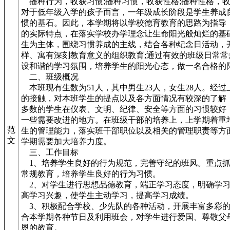
播种行为，收获习惯;播种习惯，收获性格;播种性格，
对于低年级入学的孩子而言，一年级成长阶段是学生养成
惯的基石。因此，本学期将以学校德育教育的思路为指导
的实际特点，在落实学校办学理念让生命阳光般灿烂的基
生为主体，围绕习惯养成的主线，结合各种纪念日活动，
样、寓有深刻教育意义的组织教育;通过有效的班级日常常
设和谐的学习氛围，培养学生的阳光心态，做一名合格的阳
二、班级概况
本班现有生数为51人，其中男生23人，女生28人。经过
的接触，对本班学生的提点以及各方面情况有较深的了解
多数的学生在仪表、文明、纪律、安全等方面的习惯较好
一些需要改进的地方。在班级干部的培养上，上学期着重
范
生的管理能力，落实班干部职位以及相关的管理职责等方
文
学期需要加大培养力度。
三、工作目标
1、培养学生良好的行为规范，完善守纪的班风。重点抓
常规教育，培养学生良好的行为习惯。
2、对学生进行思想品德教育，端正学习态度，明确学习
高学习兴趣，使学生主动学习，提高学习成绩。
3、积极配合学校、少先队的各种活动，开展丰富多彩的
合本学期各种节日及利用班会，对学生进行爱国、尊敬父
恩的教育。