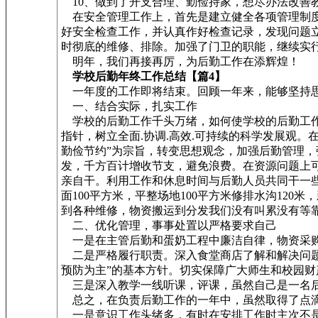
10、做到了开支合理、勤俭持家，想尽办法改善
在安全管理工作上，首先是建立健全各项管理制度
好安全检查工作，并认真作好检查记录，发现问题
时彻底的维修、排除。加强了门卫的职能，继续实
明年，我们再接再厉，为后勤工作在添辉煌！
学校后勤年终工作总结【篇4】
一年度的工作即将结束。回顾一年来，能够坚持思
一、结合实际，扎实工作
学校的后勤工作千头万绪，如何使学校的后勤工作
指针，树立全面.协调.高效.可持续的科学发展观
勤俭节约”为宗旨，转变思想观念，加强后勤管理
发，千方百计增收节支，避免浪费。在资源问题上
亲自干。利用工作和休息时间与后勤人员共同干一些
面100平方米，平整场地100平方米修排水沟12
到各种维修，物资搬运到分发我们没有叫累没有等
二、优化管理，事事处置以严格要求自己
一是在主管后勤和蛋奶工程中廉洁自律，物资采购
二是严格履行职责。深入食堂商店了解和解决问题
预防为主”的基本方针。切实保障广大师生和校园财
三是深入教学一线听课，评课，虽然自己是一名后
总之，在负责后勤工作的一年中，虽然取得了点滴
一是意识工作头绪多，有时在安排工作时主次不