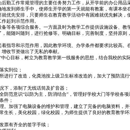
后勤工作常规管理的主要任务努力工作，从开学前的办公用品
确地发到师生手中，使师生开学的第一天就能有教案，有课本坐
就优先安排，只要师生在教育教学活动中有困难就优先解决，
工作起到示范作用。
备等各项综合服务。一方面及时为教学工作提供设施设备、教
了，能随叫随到，进行抢修等。明确目标，完善制度，坚持原则
着指导和示范作用，因此教学环境、办学条件都要求比较高。
，增收节资做出了无私的奉献。
”中心目标，树立为教育教学第一线服务的思想，结合我校的实
落实到位；
所进行了改造，化粪池按上级卫生标准改造的，加大了预防流行
况下，添制了无线话筒及扩音器；
全防范意识“以防为主，防消结合”，管理好学校大门等学校各项
条件；
理。加强了电脑设备的维护和管理，建立了完备的电脑资料，并
常生长，美化校园，绿化校园，为师生提供了良好的教育教学环
发票有齐全的签字手续；