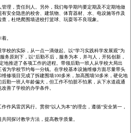
人管理，责任到人。另外，我们每学期均要定期及不定期地做
现有安全隐患的校舍、建筑物、体育器材、水、电设施等作及
检查，杜绝爬围墙进校打篮球、玩耍等不良现象。
作着。
学校的实际，从一点一滴做起。以“学习实践科学发展观”为
的服务原则下，以“后勤不后，服务为本，并与人，开拓创新，
稳定地推进了各项工作的进程。带领后勤一班人从学校大局出
三省为学校节约每一分钱。在学校基本设施维修方面尽量带头
修项目完成了拆建围墙100多米，加高围墙50多米，硬化地
。我们后勤一班人年龄偏大，但工作不怕脏不怕累，从下水道疏通
也改善了学校的办学条件。
作风雷厉风行。贯彻“以人为本”的理念，遵循“安全第一，
道共同探讨教学方法，提高教学质量。