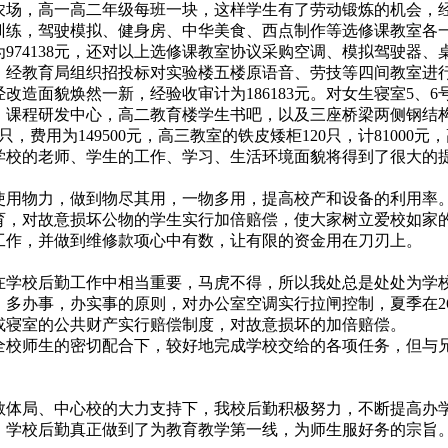
农场，高一高二年级每班一块，这样学生有了劳动锻炼的机会，经
训练，驾驶模拟、健身房、中华美食、西点制作等选修课教室各
74138元，还对以上选修课教室协议采购空调、模拟驾驶器、桌
期间，经教育局组织招投标对实验楼五楼原语音、劳技等四间教室
造面貌焕然一新，经验收审计为186183元。对女生寝室5、6号
课程研发中心，高二教育楼学生书吧，以及三座桥梁两侧钢结构防
，费用为149500元，高三教室的铁皮矮柜120只，计81000元
后，学校的老师、学生的工作、学习、生活环境面貌将得到了很大的
用物力，做到物尽其用，一物多用，提高校产和设备的利用率
育，对故意损坏公物的学生实行加倍赔偿，使大家树立爱校如家
工作，并做到维修款项心中有数，让有限的资金用在刀刃上。
学校后勤工作中相当重要，马虎不得，所以我处总是处处为学
多办事，办实事的原则，对办公室空调实行拉闸控制，夏季在2
或寝室的公共财产实行赔偿制度，对故意损坏的加倍赔偿。
校师生的密切配合下，较好地完成学校交给的各项任务，但与
体局、中心校的大力支持下，我校后勤积极努力，不断提高办
。学校后勤真正做到了为教育教学第一线，为师生服好务的宗旨