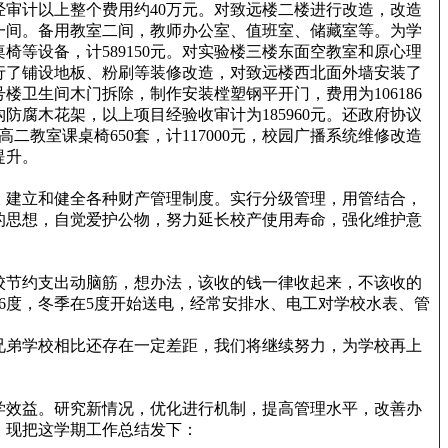
审计以上整个费用约40万元。对致远楼二楼进行改造，改造
一间。备用教室二间，教师办公室、值班室、储藏室等。为学
椅等设备，计589150元。对实验楼三楼东面空教室和原心理
进行了铺设地板、粉刷等装修改造，对致远楼西北面外墙安装了
楼卫生间木门拆除，制作安装樘塑钢平开门，费用为106186
腐木花架，以上项目经验收审计为185960元。还政府协议
，高二教室课桌椅650套，计117000元，校园广播系统维修改造
提升。
。建立和健全各种财产管理制度。实行分级管理，用管结合，
的思想，自觉爱护公物，努力延长校产使用寿命，强化维护意
校节约支出动脑筋，想办法，该收的钱一律收起来，不该收的
6度，冬季在5度开始送电，经常安排水、电工对学校水表、管
兄弟学校相比还存在一定差距，我们将继续努力，为学校再上
学效益。研究新情况，优化进行机制，提高管理水平，改善办
。现把这学期工作总结发下：