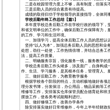
二是在校园管理力度上不够，虽有制度，但落实
三是后勤人员的综合素质有待提高。
成绩的取得归功于学校领导的直接指导，全体同事
学校后勤年终工作总结【篇5】
本年度学校总务后勤工作在学校行政的领导下，坚
和省文明单位的工作中，确保后勤工作保障有力，
的工作、学习和生活环境。
一、加强学习，提高全体后勤工作人员的思想认
坚持“以人为本”，加强总务后勤人员的思想和业
处想，劲往一处使，工作热情倍增，并结合总务工
法，提高工作质量。
二、明确服务宗旨，强化服务一线，服务教学的
学校总务后勤工作头绪多，涉及面广，自身构成一
作、生活、学习服务，是其根本任务，管理育人、服
三、做好后勤工作，为教育教学服务
根据学校各个阶段的特点，主动积极地做好各项总
理分发书簿，分发保洁，办公用品，物品采购等工
维修等工作，安排落实仓库保管员配合德育处和班
摆放工作，使各类考试能顺利进行。
四、做好修缮工作，改善办学条件
除安排落实做好日常维修外，今年上半年经财政招