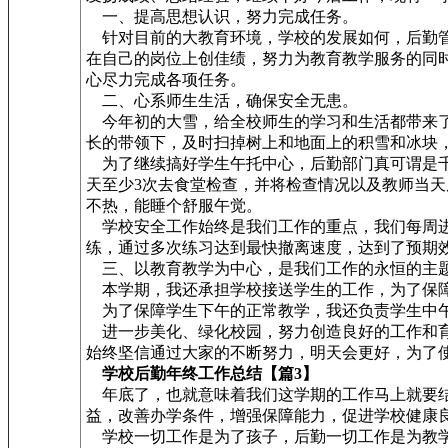
一、提高思想认识，努力完成任务。
针对目前的大教育环境，学校的发展如何，后勤管
在自己的岗位上创佳绩，努力为教育教学服务的同
心尽力完成各项任务。
二、心系师生生活，确保安全无患。
今年初的大雪，给全校师生的学习和生活都带来了
长的带领下，及时扫掉树上和地面上的积雪和冰块
为了继续搞好学生午托中心，后勤部门真可谓是千
天至少3次去食堂检查，并将检查情况以及教师当
不热，能睡个舒服午觉。
学校安全工作始终是我们工作的重点，我们每周进
练，通过多次练习达到最快撤离速度，达到了预期
三、以教育教学为中心，是我们工作的永恒的主题
本学期，我还承担学校接送学生的工作，为了保障
为了保障学生下午的正常教学，我还负责学生中午
进一步美化、绿化校园，努力创造良好的工作和育
始终坚信通过大家的不断努力，明天会更好，为了
学校后勤年终工作总结【篇3】
年底了，也就意味着我们这学期的工作马上就要结
益，改善办学条件，增强保障能力，促进学校健康
学校一切工作是为了孩子，后勤一切工作是为教学