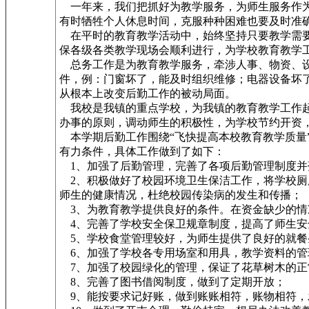
一年来，我们把抓好为教学服务，为师生服务作为
有时牺牲个人休息时间，克服种种困难也要及时准
在平时的教育教学活动中，始终坚持只要教学需要
保各级各类教学现场会顺利进行，为学校教育教学
总务工作是为教育教学服务，牵涉人事、物资、设
件，例：门窗坏了，能及时组织维修；电器设备坏
从根本上改变后勤工作的被动局面。
我校是我镇的重点学校，为我镇的教育教学工作起
办事的原则，调动师生的积极性，为学校节约开资
本学期后勤工作围绕“飞快提高本校教育教学质量
有力条件，具体工作做到了如下：
1、加强了后勤管理，完善了各项后勤管理制度并
2、积极做好了校园环境卫生保洁工作，将学校厕
师生的健康情况，杜绝校园传染病的发生和传播；
3、为教育教学提供良好的条件。在资金缺少的情
4、完善了学校安全保卫规章制度，提高了师生安
5、学校食堂管理较好，为师生提供了良好的就餐
6、加强了学校各专用场室和用具，教学资料的管
7、加强了校园绿化的管理，保证了花草树木的正
8、完善了图书借阅制度，做到了定期开放；
9、能按要求记好账，做到账账相符，账物相符，