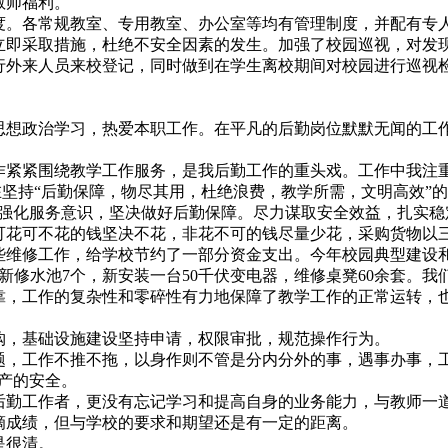
教师福利。
。各常规教室、专用教室、办公室等均有管理制度，并配有专
立即采取措施，杜绝不安全因素的发生。加强了校园巡视，对发
行外来人员来校登记，同时做到在学生离校期间对校园进行巡视
想政治学习，热爱本职工作。在平凡的后勤岗位默默无闻的工
紧紧围绕教学工作服务，是我后勤工作的重头戏。工作中我注重
。在坚持“后勤保障，物尽其用，杜绝浪费，教学所需，文明高效”
，强化服务意识，坚决做好后勤保障。尽力谋取安全效益，扎实
可花可不花的钱坚决不花，非花不可的钱尽量少花，采购货物以
维修工作，给学校节约了一部分资金支出。今年校园典型建设和维
0米，新修水池7个，新安装一台50千伏变电器，维修桌凳60余套
靠，工作的复杂性和零碎性有力地保障了教学工作的正常运转，
，基础设施建设坚持申请，权限审批，规范操作行为。
，工作不推不拖，以身作则不管是分内分外的事，遇事办事，工作
产的安全。
勤工作者，更没有忘记学习和提高自身的业务能力，与教师一
成绩，但与学校的要求和期望还是有一定的距离。
是很清。