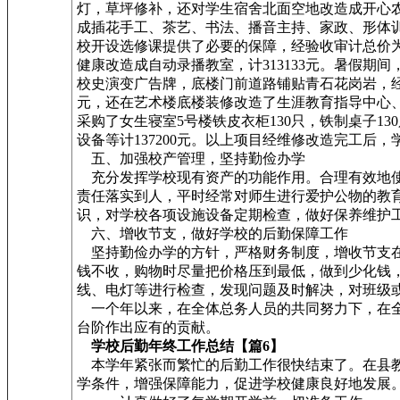
灯，草坪修补，还对学生宿舍北面空地改造成开心
成插花手工、茶艺、书法、播音主持、家政、形体
校开设选修课提供了必要的保障，经验收审计总价为9
健康改造成自动录播教室，计313133元。暑假
校史演变广告牌，底楼门前道路铺贴青石花岗岩，经改
元，还在艺术楼底楼装修改造了生涯教育指导中心、
采购了女生寝室5号楼铁皮衣柜130只，铁制桌子130只
设备等计137200元。以上项目经维修改造完工
五、加强校产管理，坚持勤俭办学
充分发挥学校现有资产的功能作用。合理有效地使
责任落实到人，平时经常对师生进行爱护公物的教
识，对学校各项设施设备定期检查，做好保养维护
六、增收节支，做好学校的后勤保障工作
坚持勤俭办学的方针，严格财务制度，增收节支在
钱不收，购物时尽量把价格压到最低，做到少化钱，
线、电灯等进行检查，发现问题及时解决，对班级
一个年以来，在全体总务人员的共同努力下，在全
台阶作出应有的贡献。
学校后勤年终工作总结【篇6】
本学年紧张而繁忙的后勤工作很快结束了。在县教
学条件，增强保障能力，促进学校健康良好地发展