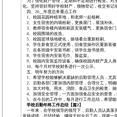
为了强化财产管理，定期和不定期进行检查。对学
化。坚持管好用好学校财产，领物登记，收交有记
四、20__年度总务重点工作
1、校园花园种植草地，和老师一起植树。
2、女生宿舍的内墙粉刷，更换屋门，屋顶补休。
3、教师宿舍楼内墙粉刷及安装暖气，更换宿舍门
4、校园围墙的改造。
5、校园篮球场地硬化，操场看台重新粉刷。
6、学生新食堂正式使用，旧食堂操作区重新装修
7、在各班级中安装书柜，供学生放书使用。
8、学生宿舍内安装毛巾、脸盆架。
9、校园内安装监控设备，确保校园内财产及人身
10、每个月对学校财务进行一次公示。
五、明年努力的方向
1、希望学校能够解决紧缺的后勤管理人员，尤其
2、后勤各部门要加强内部管理，合理分工，明确
3、加大对电、用水、消防、食品卫生的检查、抽
4、加强安全管理，一方面加强食品安全的督查，
5、在今后的工作中，每月进行工作总结，希望能
学校后勤年终工作总结【篇2】
一年来，在学校领导的领导下，后勤人员认真落实
发扬成绩、总结经验，继续干好今后工作，现将一