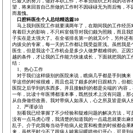
己最大的努力，做好本职工作，不辜负组织上对我的培养
望，将来回首自己所做的工作时不因碌碌无为而后悔，不
而羞愧。
口腔科医生个人总结精选篇10
马上我到医院工作就要满两年了，在期间我的工作经历
有着巨大的影响，不只科室领导对我们颇为照顾，而且我
子实在是太强大了。在全省排名第一的就又6个，另外还
内拔尖的专家，每一天的工作都让我受益匪浅。虽然我是
医生，但是我这个工作机会是多少人做梦都难得的。正因
越的条件，才让我的工作能力快速成长，下面就把我的工
结：
1、热心工作
对于我们这样级别的医院来说，瞧病几乎都是手到擒来
学这些的时候很难，而且也花了颇多的时日跟精力，但都
医院之后学到的东西多。并且接触到的都是尖端的`内容，
一年，比读十年医博都涨本事，既然技术上没有问题，那
从自身做些改善。我对带病人如亲人，心之所及皆是病人
2、严谨诊治
别看我已经掌握了不少经验和疑难问题的解决方法，可
没有一点马虎心理，我清楚的知道我的一点疏忽就要出麻
乱子。介于此我每当动手给病人处置和检查的时候都会果
来，虽然平时少不了跟病人嘘寒问暖哄他们开心，可是到