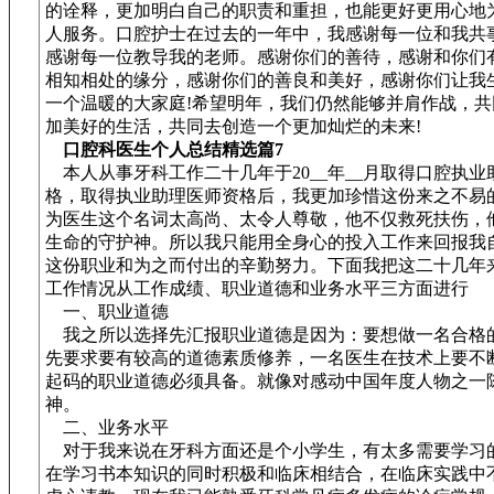
的诠释，更加明白自己的职责和重担，也能更好更用心地
人服务。口腔护士在过去的一年中，我感谢每一位和我共
感谢每一位教导我的老师。感谢你们的善待，感谢和你们
相知相处的缘分，感谢你们的善良和美好，感谢你们让我
一个温暖的大家庭!希望明年，我们仍然能够并肩作战，共
加美好的生活，共同去创造一个更加灿烂的未来!
口腔科医生个人总结精选篇7
本人从事牙科工作二十几年于20__年__月取得口腔执业
格，取得执业助理医师资格后，我更加珍惜这份来之不易
为医生这个名词太高尚、太令人尊敬，他不仅救死扶伤，
生命的守护神。所以我只能用全身心的投入工作来回报我
这份职业和为之而付出的辛勤努力。下面我把这二十几年
工作情况从工作成绩、职业道德和业务水平三方面进行
一、职业道德
我之所以选择先汇报职业道德是因为：要想做一名合格
先要求要有较高的道德素质修养，一名医生在技术上要不
起码的职业道德必须具备。就像对感动中国年度人物之一陈
神。
二、业务水平
对于我来说在牙科方面还是个小学生，有太多需要学习
在学习书本知识的同时积极和临床相结合，在临床实践中