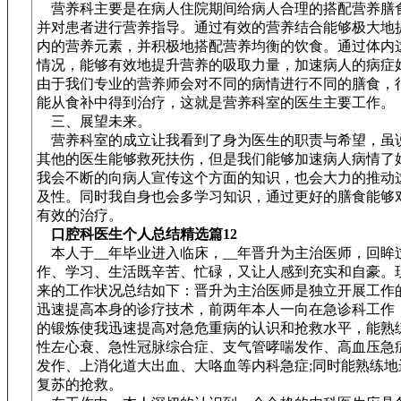
营养科主要是在病人住院期间给病人合理的搭配营养膳食
并对患者进行营养指导。通过有效的营养结合能够极大地
内的营养元素，并积极地搭配营养均衡的饮食。通过体内
情况，能够有效地提升营养的吸取力量，加速病人的病症
由于我们专业的营养师会对不同的病情进行不同的膳食，
能从食补中得到治疗，这就是营养科室的医生主要工作。
三、展望未来。
营养科室的成立让我看到了身为医生的职责与希望，虽
其他的医生能够救死扶伤，但是我们能够加速病人病情了
我会不断的向病人宣传这个方面的知识，也会大力的推动
及性。同时我自身也会多学习知识，通过更好的膳食能够
有效的治疗。
口腔科医生个人总结精选篇12
本人于__年毕业进入临床，__年晋升为主治医师，回眸
作、学习、生活既辛苦、忙碌，又让人感到充实和自豪。
来的工作状况总结如下：晋升为主治医师是独立开展工作
迅速提高本身的诊疗技术，前两年本人一向在急诊科工作
的锻炼使我迅速提高对急危重病的认识和抢救水平，能熟
性左心衰、急性冠脉综合症、支气管哮喘发作、高血压急
发作、上消化道大出血、大咯血等内科急症;同时能熟练地
复苏的抢救。