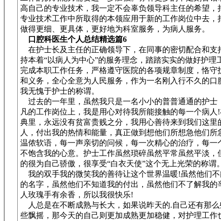
高自己的专业技术，我一定不会辜负领导科主任的希望，
专业技术工作中所取得的本领应用于新的工作岗位中去，
做得更细、更具体，更好地为科室服务，为病人服务。
口腔科医生个人总结精选篇6
在护士长及主任的正确领导下，在同事的密切配合和支
持本着“以病人为中心”的服务理念，踏踏实实的做好护理
完成本职工作任务，严格遵守医院的各项规章制度，恪守
和义务，全心全意为人民服务，作为一名刚入行不久的口
我无愧于护士的称谓。
过去的一年里，虽然我只是一名小小的普普通通的护士
凡的工作岗位上，我是用心对待我所能接触的每一个病人!
典里，永远没有贫富贵贱之分，我用心善待来到我们这里
人，付出我的热情和能量，真正做到想他们所想急他们所
温侬软语，每一声亲切的问候，每一次精心的治疗，每一
不饱含我的心意。护士工作虽然琐碎虽然平常虽然平淡，
的很为自己骄傲，很享受“白衣天使”这个无上光荣的称谓
我的双手我的微笑我的善待让这个世界温暖!虽然他们不
的名字，虽然他们不知道我的付出，虽然他们不了解我的
人玫瑰手有余香，所以我很快乐!
人总是在不断成熟与长大，如果说昨天的.自己还有那么
些飘摇，那今天的自己则更加成熟更加稳健，对护理工作