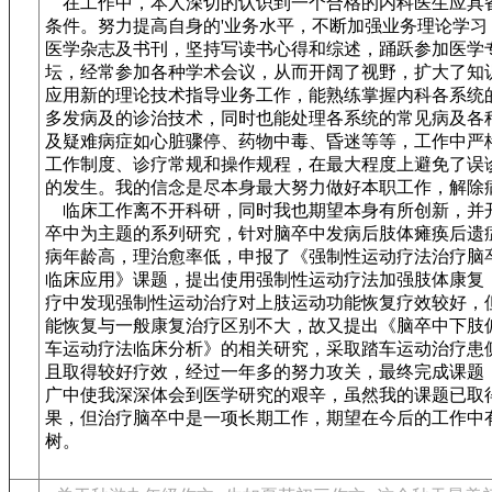
在工作中，本人深切的认识到一个合格的内科医生应具
条件。努力提高自身的'业务水平，不断加强业务理论学习
医学杂志及书刊，坚持写读书心得和综述，踊跃参加医学
坛，经常参加各种学术会议，从而开阔了视野，扩大了知
应用新的理论技术指导业务工作，能熟练掌握内科各系统
多发病及的诊治技术，同时也能处理各系统的常见病及各
及疑难病症如心脏骤停、药物中毒、昏迷等等，工作中严
工作制度、诊疗常规和操作规程，在最大程度上避免了误
的发生。我的信念是尽本身最大努力做好本职工作，解除
临床工作离不开科研，同时我也期望本身有所创新，并
卒中为主题的系列研究，针对脑卒中发病后肢体瘫痪后遗
病年龄高，理治愈率低，申报了《强制性运动疗法治疗脑
临床应用》课题，提出使用强制性运动疗法加强肢体康复
疗中发现强制性运动治疗对上肢运动功能恢复疗效较好，
能恢复与一般康复治疗区别不大，故又提出《脑卒中下肢
车运动疗法临床分析》的相关研究，采取踏车运动治疗患
且取得较好疗效，经过一年多的努力攻关，最终完成课题
广中使我深深体会到医学研究的艰辛，虽然我的课题已取
果，但治疗脑卒中是一项长期工作，期望在今后的工作中
树。