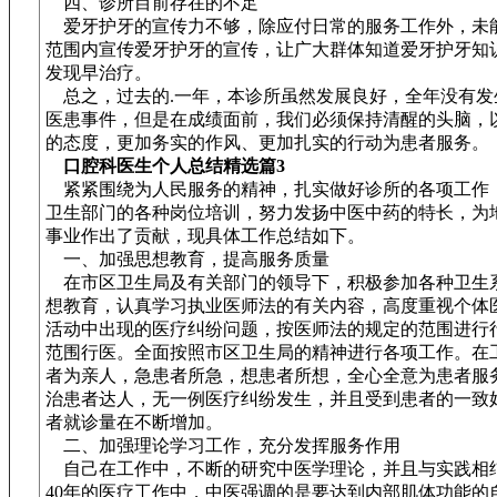
四、诊所目前存在的不足
爱牙护牙的宣传力不够，除应付日常的服务工作外，未
范围内宣传爱牙护牙的宣传，让广大群体知道爱牙护牙知
发现早治疗。
总之，过去的.一年，本诊所虽然发展良好，全年没有发
医患事件，但是在成绩面前，我们必须保持清醒的头脑，
的态度，更加务实的作风、更加扎实的行动为患者服务。
口腔科医生个人总结精选篇3
紧紧围绕为人民服务的精神，扎实做好诊所的各项工作
卫生部门的各种岗位培训，努力发扬中医中药的特长，为
事业作出了贡献，现具体工作总结如下。
一、加强思想教育，提高服务质量
在市区卫生局及有关部门的领导下，积极参加各种卫生
想教育，认真学习执业医师法的有关内容，高度重视个体
活动中出现的医疗纠纷问题，按医师法的规定的范围进行
范围行医。全面按照市区卫生局的精神进行各项工作。在
者为亲人，急患者所急，想患者所想，全心全意为患者服
治患者达人，无一例医疗纠纷发生，并且受到患者的一致
者就诊量在不断增加。
二、加强理论学习工作，充分发挥服务作用
自己在工作中，不断的研究中医学理论，并且与实践相
40年的医疗工作中，中医强调的是要达到内部肌体功能的