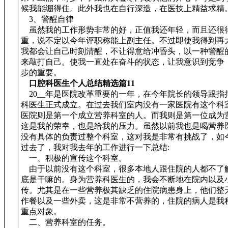
候我能绷得住。此外我也在自行深造，在医技上精益求精
3、警醒自律
虽然我的工作形势非常的好，正值我还年轻，而且还很
重，说不定以今年评职称能上副主任。不过即使我得到再
我都会让自己时刻清醒，不让得意给冲昏头，以一种警醒
来敲打自己。使我一直处在奋斗的状态，让我意识到竞争
步的重要。
口腔科医生个人总结精选篇11
20__年是医院改革重要的一年，在今年院长的领导跟指
科医生正式成立。在过去我们室内没有一家医院有这个科
医院则是第一个成立营养科室的人。而我则是第一位成为
这是我的荣幸，也是给我的压力。虽然以前我也是喝营养
没有具体的负责过整个科室，这对我是非常有挑战了，如
过去了，我对我去年的工作进行一下总结:
一、积极的宣传这个科室。
由于以前没有这个科室，很多本地人跟住院的人都不了
底是干嘛的。身为营养科医生的，我会不断地在院内以及
传。尤其是在一些营养极其缺乏的住院病患身上，他们整
作餐以及一些外卖，这是非常不营养的，住院的病人是我
重点对象。
二、营养科室的任务。