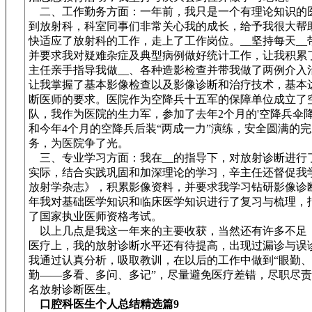
二、工作勤务方面：一年前，我只是一个有理论知识的
到放射科，科室同事们非常关心我的成长，给予我很大帮
快适应了放射科的工作，走上了工作岗位。__坚持每天__
并要求我对疑难杂症及典型病例做好统计工作，让我积累
主任亲手指导我做__、各种造影检查并带我做了两例介入
让我掌握了基本影像检查以及影像诊断和治疗技术，基本
断医师的要求。医院作为空降兵十五军的保障单位成立了
队，我作为医院的生力军，参加了去年2个月的'空降兵伞
和今年4个月的空降兵后装“两成一力”演练，安全圆满的
务，为医院争了光。
三、专业学习方面：我在__的指导下，对放射诊断进行
实际，结合实践巩固和加深理论的学习，辛主任还督促我
放射学杂志》，积累影像资料，并要求我学习钻研影像诊
年我对基础医学知识和临床医学知识进行了复习与梳理，
了国家执业医师资格考试。
以上几点是我这一年来的主要收获，当然还有许多不足
医疗上，我的放射诊断水平还有待提高，出现过漏诊与误
我通过认真分析，吸取教训，在以后的工作中做到“眼勤
勤——多看、多问、多记”，尽量避免医疗差错，尽职尽
名放射诊断医生。
口腔科医生个人总结精选篇9