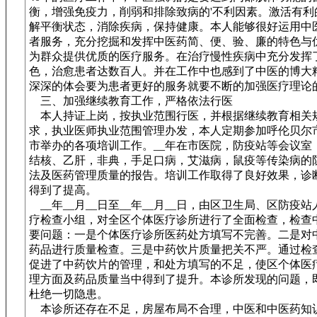
衡，增强免疫力，削弱和排除致病的'不利因素。激活有利
解平衡状态，消除疾病，保持健康。本人能够很好运用中
者服务，充分挖掘和发挥中医药简、便、验、廉的特色与
为群众提供优质的医疗服务。在治疗慢性疾病中充分发挥
色，治愈患者达数百人。并在工作中也感到了中医的博大
深深的体会要为患者更好的服务就要不断的加强医疗理论
三、加强继续教育工作，严格依法行医
本人持证上岗，按执业范围行医，并根据继续教育相关
求，执业医师执业范围管理办发，本人定期参加呼伦贝尔
市举办的各项培训工作。__年在市医院，防疫站等会议室
结核、乙肝，非典，手足口病，艾滋病，鼠疫等传染病的
法及医药管理质量的报告。培训工作取得了良好效果，诊
得到了提高。
__年__月__日至__年__月__日，由区卫生局、区防疫
疗检查小组，对全区个体医疗诊所进行了全面检查，检查
要问题：一是个体医疗诊所医药处方填写不完善。二是对
药品进行质量检查。三是中药饮片质量把关不严。通过检
促进了中药饮片的管理，和处方填写的不足，使区个体医
理方面及药品质量当中得到了提升。本诊所发现的问题，
杜绝一切隐患。
本诊所还存在不足，房屋布局不合理，中医和中医药知