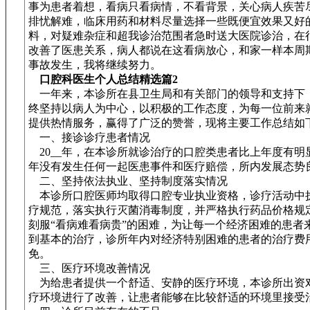
事为患者着想，看病只看病情，不看背景，关心病人疾苦
排忧解难，临床用药和材料尽量选择一些既便宜效果又好
料，对疑难杂症和超我诊治范围者急时送大医院诊治，在
改善了医患关系，病人都说在这看病放心，和家一样本周
事故发生，我将继续努力。
口腔科医生个人总结精选篇2
一年来，本诊所在县卫生局和有关部门的领导和支持下
终坚持以病人为中心，以积极的工作态度，为每一位前来
提供热情服务，赢得了广泛的赞誉，现将主要工作总结如
一、接诊诊疗患者情况
20__年，在本诊所就诊治疗的口腔类患者比上年度有明
年没有发生任何一起医患事件和医疗赔偿，所内发展态势
二、坚持依法执业、坚持制度落实情况
本诊所口腔医师均取得口腔专业执业资格，诊疗活动中
疗规范，落实执行灭菌消毒制度，并严格执行药品价格规
刻服“看病难看病贵”的困难，为让每一个经济困难的患者
到基本的治疗，诊所年内对经济特别困难的患者的治疗费
免。
三、医疗环境改善情况
为给患者提供一个舒适、安静的医疗环境，本诊所出资
疗环境进行了改善，让患者能够在比较舒适的环境里接受