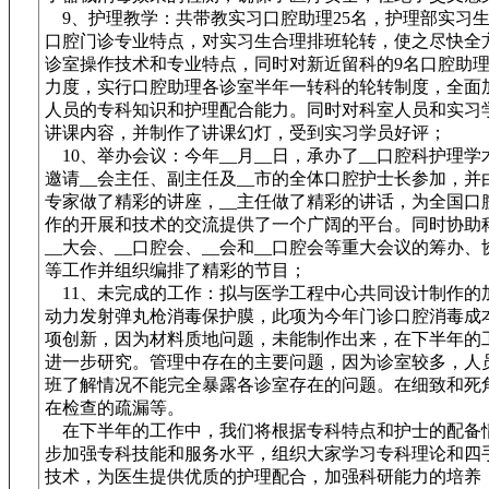
9、护理教学：共带教实习口腔助理25名，护理部实习生
口腔门诊专业特点，对实习生合理排班轮转，使之尽快全
诊室操作技术和专业特点，同时对新近留科的9名口腔助
力度，实行口腔助理各诊室半年一转科的轮转制度，全面
人员的专科知识和护理配合能力。同时对科室人员和实习
讲课内容，并制作了讲课幻灯，受到实习学员好评；
10、举办会议：今年__月__日，承办了__口腔科护理
邀请__会主任、副主任及__市的全体口腔护士长参加，并
专家做了精彩的讲座，__主任做了精彩的讲话，为全国口
作的开展和技术的交流提供了一个广阔的平台。同时协助
__大会、__口腔会、__会和__口腔会等重大会议的筹办
等工作并组织编排了精彩的节目；
11、未完成的工作：拟与医学工程中心共同设计制作的
动力发射弹丸枪消毒保护膜，此项为今年门诊口腔消毒成
项创新，因为材料质地问题，未能制作出来，在下半年的
进一步研究。管理中存在的主要问题，因为诊室较多，人
班了解情况不能完全暴露各诊室存在的问题。在细致和死
在检查的疏漏等。
在下半年的工作中，我们将根据专科特点和护士的配备
步加强专科技能和服务水平，组织大家学习专科理论和四
技术，为医生提供优质的护理配合，加强科研能力的培养