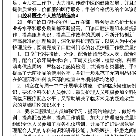
足，今后在工作中，大力推动传统中医的健康发展，并且
提供质量好，价低廉的医疗服务，争创合格优秀的个体诊
口腔科医生个人总结精选篇4
20__年门诊口腔科的护理工作在部、科领导及总护士长
业务水平和服务质量都不断提高。门诊口腔护理组本着提
作，提高服务意识，提高工作效率的原则，不断开拓创新
年高标准的护理原则，深化专科护理教育，以病人为中心
护理服务，圆满完成了口腔科门诊的各项护理工作数质量
1、口腔门诊共接诊、分诊、配合诊治患者x人次，配合
例，配合门诊牙周手术x台，正畸支抗x例，植骨x例。科
消毒供应周转，严格各项感染检测，共消毒各类器械、手
提高了无菌物品的使用效率，并进一步规范了无菌用品和
在护理部和外科临床部的检查中各项指标均达标；
2、科室在每周一中午开展学术讲座，讲解临床疑难病例
识，要求全科医护人员参加，鼓励护理人员积极参加全科
高临床医疗配合水平，又帮助解决了临床常见的疑难杂症
家的基础理论知识水平；
3、要求口腔助理人员加强学习，提高沟通能力，做好各
训，提高配合效率，提高工作质量，加大了护理服务质量
组织全体人员参加了服务礼仪培训、开展了幻灯讲课竞赛
理配合人员的专科知识和讲课技能，加强医护、护患之间