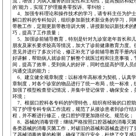
流，增强了为病人服务的自觉性和主动性，提高预防和处
的`能力，实现了护理服务零投诉、零纠纷；
4、加强专科理论和操作技术的学习，请专科主任为护士
解口腔科的专科知识，组织参加新技术新业务的学习，同
带教工作，定期更新带教培训大纲，讲授新知识新技术的
巧，提高了工作质量；
5、加强诊前辅导教育，特别是针对九诊室老年首长和儿
朋友及家长要求较高等情况，加大了诊前健康教育力度。
意见并进行了多次讨论，修正补充了诊前辅导教育手册内
好讲解，帮助病人就诊前了解整个就医过程和注意事项，
间，提高了效率，受到病人的好评，同时也提高护理人员
沟通交流的能力；
6、建立健全规章制度：以标准年高标准为契机，认真学
章制度，对各个诊室的物品进行了统一布局，统一标准，
加强了模型检查登记情况，并集中登记保管，确保安全，
环境；
7、根据口腔科各专科的护理特色，组织有经验的口腔助
写了护理专科专病工作流程，规范了从接诊患者到诊疗结
程，并不断进行修正，使口腔护理更加路径化、规范化；
8、器械的消毒管理：继续严格按照口腔器械的消毒灭菌
各类器械的消毒灭菌工作，对破旧的器械和器械盘进行了
了器械消毒效果的检测，确保了医疗安全，杜绝了交叉感