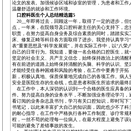
论文的发表。加强候诊区域和诊室的管理，为患者和工作
温馨舒适的就诊和工作环境。
口腔科医生个人总结精选篇5
20__年即将过去，回顾这一年，取得了一定的进步，但
点，一年来，在院领导及口腔科谢主任的关心支持下，忠
职责，在努力提高自身业务及综合素质的同时，踏踏实实
床、修复正畸等科目各方面取得了进步。我坚持认真学习
表”重要思想及“科学发展观”，并在实际工作中，以“八荣
自己的日常行为。我知道，要做一名合格的口腔医生，就
坚定的社会主义、共产主义信念，始终保持政治上的清醒
有在前进的道路上始终保持清醒的头脑、科学的认识、坚
才能经受住各种困难和风险的考验，在工作中要勇于开拓
新，积极认真地、保质保量地完成自己的各项工作。病人
安全是医院生存的生命线，也是患者和医生所追求的最终
在工作中，本人深切的认识到一个合格的医生应具备的
件。努力提高自身的业务水平，不断加强业务理论学习，
看订阅的业务杂志及书刊，学习有关口腔知识，即时写下
书笔记，以此来丰富扩大自己的知识面，因此也少不了科
的耐心指导，在工作中严格执行各种工作制度、诊疗常规
程，一丝不苟的处理每一位病人，在最大程度上避免了误
可能的避免了差错事故的发生。