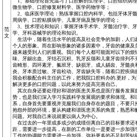
1、基础理论首先温习了口腔解剖生理学、口腔组织病理
微生物学、口腔修复材料学、医学药物学等；
2、临床医学理论：熟练掌握口腔内科学、包括牙体牙髓
周病学、口腔粘膜病学、儿童牙病及预学的理论；
3、技术理论和知识：掌握牙体手术学、牙髓治疗学、
范
学、牙科器械学的理论和知识。
文
生活中，随着生活水平的提高及社会竞争的加剧，人们
个人的形象。而在影响形象的诸多因素中，牙齿的健康及
越来越受到人们的重视。我们每个人都可能面对以下的烦
味、牙龈出血、牙结石沉积、乳牙反颌和儿童牙齿排列不
齿畸形、四环素牙、氟班牙、缺损牙、成人龋齿、牙髓炎
炎、牙本质过敏、牙齿松动、牙齿缺失等，随着口腔疾病
我会积极配合科主任的工作，把我院口腔科办的.更好，为
解决更多的口腔问题，以此来努力提高完善自己。
其次自身还要处理好和谐的医患关系也是医疗服务发展
势，也是我们深入学习实践科学发展观的要求和体现。和
系，自身首先要重视并克服我们自身存在的题目，不要只
抱怨外部的环境，要从构建和谐医患关系的角度，熟悉和
问题。对我自己来说就要以病人为中心。
在过去的一年里或多或少的成绩但离自己的目标要求还
距，需要进一步提高，在新的工作单位一是要进一步加强
工作的协调能力需要进一步加强。弥补更多的不足刻苦钻