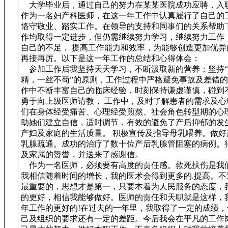
大学毕业后，通过自己的努力在某某医院成功应聘，入
作为一名妇产科医师，在这一年工作中认真履行了自己的
恪守敬业、踏实工作。在领导的支持和同事们的关系帮助
作均取得一定进步，但仍需继续努力学习，继续努力工作
自己的不足， 提高工作能力和效率，为能够创造更加优异
再接再厉。以下是这一年工作的总结和心得体会：
参加工作后我坚持天天学习，不断汲取新的营养；坚持“
精，一丝不苟”的原则，工作过程中严格避免事故及差错的
作中不断丰富自己的临床经验，时刻保持谦虚谨慎，碰到
勇于向上级医师请教， 工作中，及时了解患者的需求及心
们在身体经受痛苦、心理经受煎熬、社会角色转型期的心
助她们建立自信，适时调节，有效的避免了产后抑郁的发
产妇及家庭的生活质量。 积极宣传及指导母乳喂养。做好
乳腺疏通。成功的治疗了数十位产后乳腺管阻塞的病例。
及家属的赞誉，并送来了感谢信。
作为一名医师，必须要有高度的责任感。救死扶伤是我
我相信随着时间的增长，我的医术会得到更多的.提高。不
最重要的，思想才是第一，只要本着为人民服务的态度，
的更好，相信我能够做好。医师的责任和天职就是这样，
年工作的更好的!在过去的一年里，我取得了一定的成绩，
己及组织的要求还有一定的差距。今后我会在平凡的工作