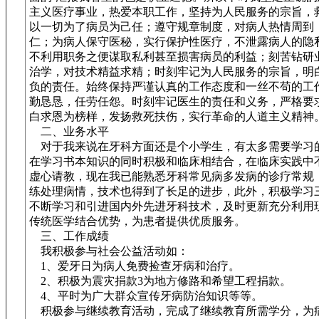
主义医疗事业，热爱本职工作，坚持为人民服务的宗旨，
以一切为了病员为己任；遵守规章制度，对病人热情周到
仁；为病人保守医秘，实行保护性医疗，不泄露病人的隐
不利用职务之便谋取私利甚至损害病员的利益；刻苦钻研
治学，对技术精益求精；时刻牢记为人民服务的宗旨，明
负的责任。始终保持严谨认真的工作态度和一丝不苟的工
勤恳恳，任劳任怨。时刻牢记医生的责任和义务，严格要
白求恩为榜样，发扬救死扶伤，实行革命的人道主义精神
二、业务水平
对于我来说在牙科方面还是个小学生，有太多需要学习
在学习书本知识的同时积极和临床相结合，在临床实践中
虚心请教，现在我已能熟悉牙科常见病多发病的诊疗常规
练处理病情，技术也得到了长足的进步，此外，积极学习
不断学习和引进国内外先进牙科技术，及时更新充分利用
传统医学结合优势，为患者提供优质服务。
三、工作成绩
我积极参与社会公益活动如：
1、爱牙日为病人免费捡查牙病和治疗。
2、积极为震灾捐款3为地方修路和希望工程捐款。
4、平时为广大群众宣传牙病防治知识等等。
积极参与继续教育活动，完成了继续教育所需学分，为