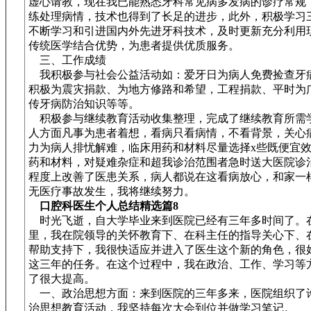
虚心请教，现在我已能熟悉牙科常见病多发病的诊疗常规
练处理病情，技术也得到了长足的进步，此外，积极学习
不断学习和引进国内外先进牙科技术，及时更新充分利用
传统医学结合优势，为患者提供优质服务。
三、工作成绩
我积极参与社会公益活动如：爱牙日为病人免费捡查牙
积极为震灾捐款、为地方修路和希望，工程捐款、平时为
传牙病防治知识等等。
积极参与继续教育活动收集整理，完成了继续教育所需
人方面凡事为患者着想，看病只看病情，不看背景，关心
力为病人排忧解难，临床用药和材料尽量选择x些既便宜
药和材料，对疑难杂症和超我诊治范围者急时送大医院诊
程度上改善了医患关系，病人都说在这看病放心，和家一
无医疗事故发生，我将继续努力。
口腔科医生个人总结精选篇8
时光飞逝，自大学毕业来到医院已经有三年多时间了。
里，我在院领导的关怀教育下、在科主任的指导关心下、
帮助支持下，我很快适应并进入了医生这个新的角色，很
这三年的任务。在这个过程中，我在政治、工作、学习等
了很大提高。
一、政治思想方面：来到医院的三年多来，医院组织了
治思想教育活动，我坚持每次大会到位并做学习笔记。