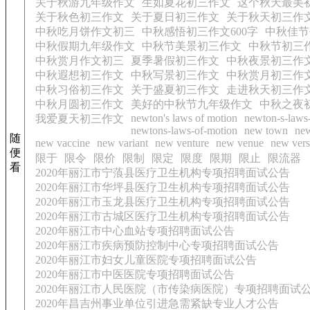
关于秋游九年级作文
生如夏花初三作文
这个秋天最美
关于秋色初三作文
关于夏日初三作文
关于秋天初三作
中秋吃月饼作文初三
中秋感悟初三作文600字
中秋佳节
中秋假期九年级作文
中秋节美景初三作文
中秋节初三
中秋赏月作文初三
夏季暑假初三作文
中秋夜景初三作
中秋遐想初三作文
中秋写景初三作文
中秋赏月初三作
中秋习俗初三作文
关于盛夏初三作文
走进秋天初三作
中秋月圆初三作文
美好的中秋节九年级作文
中秋之夜
newton's laws of motion
newton-s-laws
我爱夏天初三作文
newtons-laws-of-motion
new town
ne
随
new vaccine
new variant
new venture
new venue
new vers
便
限于
限令
限价
限制
限定
限度
限期
限止
限流器
看
2020年丽江市宁蒗县医疗卫生机构专项招聘面试公告
2020年丽江市华坪县医疗卫生机构专项招聘面试公告
2020年丽江市玉龙县医疗卫生机构专项招聘面试公告
2020年丽江市古城区医疗卫生机构专项招聘面试公告
2020年丽江市中心血站专项招聘面试公告
2020年丽江市疾病预防控制中心专项招聘面试公告
2020年丽江市妇女儿童医院专项招聘面试公告
2020年丽江市中医医院专项招聘面试公告
2020年丽江市人民医院（市传染病医院）专项招聘面试
2020年昌吉州事业单位引进急需紧缺专业人才公告