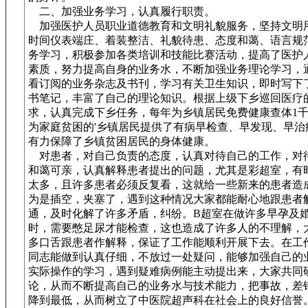
二、加强业务学习，认真履行职责。
加强医护人员职业道德教育和文明礼貌服务，坚持文明
时间仪表端庄、着装整洁、礼貌待患、态度和蔼、语言规
务学习，积极参加各类培训和技能比赛活动，提高了医护
素质，努力提高自身的业务水，不断加强业务理论学习，
看订阅的业务杂志及书刊，学习有关卫生知识，即时写下
书笔记，丰富了自己的理论知识。根据上级下乡巡回医疗
求，认真完成下乡任务，每年为乡镇居民免费健康查体1
为家庭贫困的'乡镇居民提供了有病早检查、早发现、早治
有力保障了乡镇贫困居民的身体健康。
对患者，对自己负责的态度，认真对待自己的工作，对
和蔼可亲，认真解释患者提出的问题，尤其是彩超室，有
太多，且许多患者必须反复看，这就给一些新来的患者造
为是插空，夹塞了，遇到这种情况大家都能耐心地跟患者
通，及时化解了许多矛盾，纠纷。B超室在做许多早孕及
时，需要憋足尿才能检查，这也造成了许多人的不理解，
多口舌跟患者作解释，保证了工作能顺利开展下去。在工
同志能做到认真仔细，不放过一处疑问，能够加强自己的
实际操作的学习，遇到疑难病例能主动提出来，大家共同
论，从而不断提高自己的业务水与技术能力，把事故，差
降到最低，从而树立了中医院超声科在社会上的良好信誉