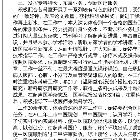
三、发挥专科特长，拓展业务，创新医疗服务
积极配合各科室开展了一系列较有特色的诊疗项目，受
的`一致好评。发表论文数篇，获得科研成果奖，促进了我
作再上新水。在工作中，本人深切体会到一个合格的医务
备的素质和条件，努力提高自身业务水，不断加强业务理
过订阅大量业务杂志，书刊学习了解超声新进展，丰富自
识，并且经常参加学术活动，听取专家学者的学术讲座，
级医院学习新技术，从而开阔视野，扩大知识面，始终坚
技术指导工作。在工作中严格执行规章，诊疗常规及操作
按照医院要求，认真制定切实可行的工作指标和计划，进
章，工作一丝不苟，在最大程度是避免误诊误治。自任职
病人腹部，心脏，小器官及血管等疑难病人的诊断。在工
时注重临床科研工作，参加了（温阳益心汤治疗慢性心力
研究）新科研项目研究工作等，获得__省科技成果及十堰
成果。在超声医学杂志及__医学院报发表论文4篇，注重
养，积极指导下一级医师来我科学习。
工作20余年来，体会最深的是在工作中，始终要配合医
任务，在20__年__市中医院创二甲中医院中，认真学习
了切实可行的实施材料，使中医院以创促优质服务，以创
高，以创促变，使超声科医疗，服务，诊疗环境出现了质
使中医院顺利通过二甲评审验收。综上所述，本人从任职