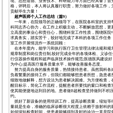
现、思想道德、业务技术、科研能力等方面已经具备了晋
格，评聘后，本人将认真履行职责，努力做好各项工作，
贡献毕生力量！
超声医师个人工作总结（篇9）
一年来，在院领导的正确领导下，在医院各科室的支持
科同志齐心协力，在工作上积极主动，不断解放思想，更
立高度的事业心和责任心，围绕科室工作性质，围绕医院
求真务实，踏实苦干，较好地完成了本科的各项工作任务
室工作开展情况作一系统回顾：
在本年度内，能学习和执行医疗卫生管理法律法规和规章
规章制度和岗位责任制,较好完成全年的各项体检、义诊任
行仪器操作规程和超声临床技术操作规范;医德医风建设好
为中心;提高医疗服务质量水平，能够改善服务态度。
努力提高自身的服务质量，热情接待患者。虽然我科各
负着繁重的接待工作，但我们都能够想患者所想，急患者
细致地做解释，想方设法为患者解决困难。为方便检查，
醒目标示，简化工作流程，提醒患者所要找的窗口和检查
使其能便捷地达到目的地。患者做B超检查坚持做到不积
约。
抓好了新设备的使用培训工作，提高诊断质量，缩短等
量就是生命，准确的临床诊断很大程度上依赖于放射科的
如何缩短检查时间，使患者能够得到及时的诊治一直是院