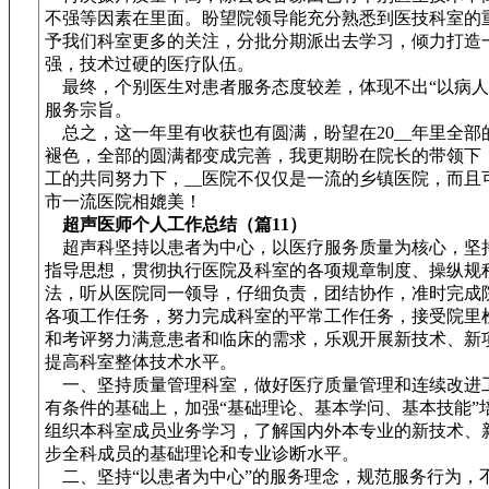
不强等因素在里面。盼望院领导能充分熟悉到医技科室的
予我们科室更多的关注，分批分期派出去学习，倾力打造
强，技术过硬的医疗队伍。
最终，个别医生对患者服务态度较差，体现不出“以病人
服务宗旨。
总之，这一年里有收获也有圆满，盼望在20__年里全部
褪色，全部的圆满都变成完善，我更期盼在院长的带领下
工的共同努力下，__医院不仅仅是一流的乡镇医院，而且
市一流医院相媲美！
超声医师个人工作总结（篇11）
超声科坚持以患者为中心，以医疗服务质量为核心，坚
指导思想，贯彻执行医院及科室的各项规章制度、操纵规
法，听从医院同一领导，仔细负责，团结协作，准时完成
各项工作任务，努力完成科室的平常工作任务，接受院里
和考评努力满意患者和临床的需求，乐观开展新技术、新
提高科室整体技术水平。
一、坚持质量管理科室，做好医疗质量管理和连续改进
有条件的基础上，加强“基础理论、基本学问、基本技能”
组织本科室成员业务学习，了解国内外本专业的新技术、
步全科成员的基础理论和专业诊断水平。
二、坚持“以患者为中心”的服务理念，规范服务行为，