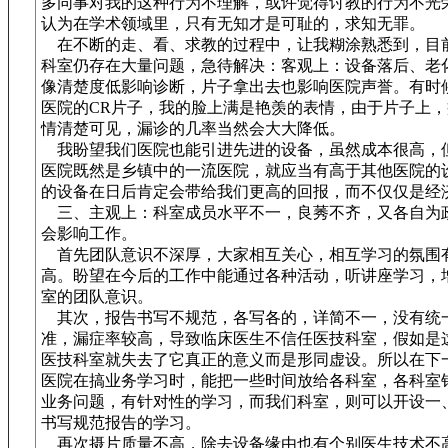
多同事对我的这种行为不理解，或许觉得讨教的行为不光
认为在学术领域里，只有无知才是可耻的，求知无罪。
在不断的走、看、求教的过程中，让我糊涂熟悉到，目
科室仍存在大量问题，急待解决：客观上：设备落后、老
像清楚度低影响诊断，片子拿出去也影响医院声誉。有时
医院的CR片子，我的脸上满是艳羡的表情，由于片子上
情清楚可见，漏诊的几率当然会大大降低。
我盼望我们医院也能引进先进的设备，虽然成本很高，但
医院既然是乡镇中的一流医院，就应当有高于其他医院的
的设备在日后肯定会带给我们更高的回报，而不仅仅是经
三、主观上：科室成员水平不一，良莠不齐，又各自为
会影响工作。
首先团队意识不深厚，大家相互关心，相互学习的氛围
高。盼望在今后的工作中能通过各种活动，听讲座学习，
室的团队意识。
其次，报告书写不规范，各写各的，详简不一，没有统
准，漏症率较高，导致临床医生不信任医技科室，假如是
医技科室就失去了它真正的意义而是形同虚设。所以在下
医院在搞业务学习时，能把一些时间放给各科室，各科室
业务问题，有针对性的学习，而我们科室，则可以开设一
书写规范报告的学习。
再次摄片质量不高，除去设备缘由也有个别医生技术不