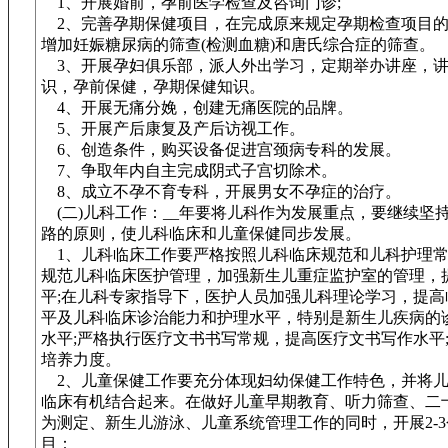
1、开展婚前，孕前医学检查及咨询门诊;
2、完善孕期保健项目，在完成原来规定孕期检查项目的
增加妊娠糖尿病的筛查(检测血糖)和唐氏综合症的筛查。
3、开展孕妇俱乐部，派人外出学习，定期举办讲座，讲
识，孕前保健，孕期保健知识。
4、开展无痛分娩，创建无痛医院的品牌。
5、开展产后康复及产后访视工作。
6、创造条件，购买设备促进宫颈病专科的发展。
7、争取年内自主完成阴式子宫切除术。
8、成立不孕不育专科，开展男女不孕症的治疗。
(二)儿科工作：__年要将儿科作为发展重点，要继续坚
路的原则，使儿科临床和儿童保健同步发展。
1、儿科临床工作要严格按照儿科临床规范和儿科护理常
规范儿科临床医护管理，加强新生儿重症监护室的管理，
平;在儿科专家指导下，医护人员加强儿科理论学习，提高
平及儿科临床诊治能力和护理水平，特别是新生儿疾病的
水平;严格执行医疗文书书写常规，提高医疗文书写作水平
培养力度。
2、儿童保健工作要充分体现妇幼保健工作特色，并将儿
临床有机结合起来。在做好儿童早期教育、听力筛查、二
为测定、新生儿游泳、儿童系统管理工作的同时，开展2-
目：