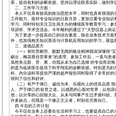
系，提供有利的诊断依据。坚持以理论联系实际，做到学
二、工作学习方面：
本人不仅具有较高的政治思想水平，同时也具有很强的业
工作能力。面对专业知识的日新月异，更加注重专业知识
学习。同时特别关注卫生局主办的继续医学教育学习；参
培训班、学术交流会。今年顺利的通过了“大型仪器上岗证
为了更进一步提高自己的综合素质，除在业务技术方面
外，也加强相关知识英语与计算机应用知识的学习，获益
三、道德品质方
（一）有吃苦耐劳、默默无闻的敬业精神我深深懂得“宝
砺出，梅花香自苦寒来”的道理。参加工作后，一直与患
虽然有点脏、苦、累，但我从未为自己选择 的专业而后悔
的是为临床医生提供了科学翔实的诊断依据。特别是为妇
科、内分泌科等提供严谨的超声报告同时取得了非常好的
得到了信任和好评。
（二）有严于律己、诚信为本、乐观向上的优良品质 我
人、严于律己的'处世之道。以感恩的心面对世界；以包容
他；以分享的心回报大众。从未与同事产生过矛盾纠纷。
许多缺点，但我是一个修正主义者，时刻在完善自己。
四 今后的工作计划
今不仅在业务上还要在生活和学习上，也要提高自己的