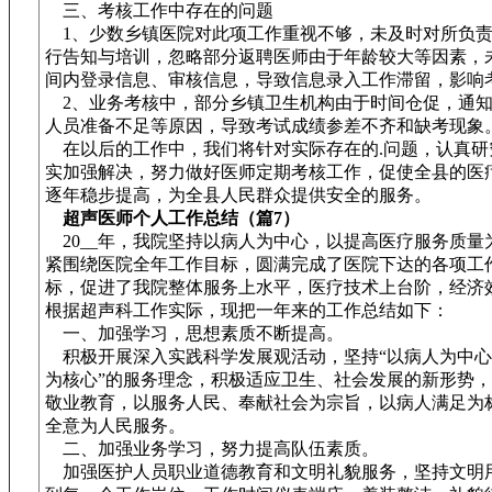
三、考核工作中存在的问题
1、少数乡镇医院对此项工作重视不够，未及时对所负责
行告知与培训，忽略部分返聘医师由于年龄较大等因素，
间内登录信息、审核信息，导致信息录入工作滞留，影响
2、业务考核中，部分乡镇卫生机构由于时间仓促，通知
人员准备不足等原因，导致考试成绩参差不齐和缺考现象
在以后的工作中，我们将针对实际存在的.问题，认真研
实加强解决，努力做好医师定期考核工作，促使全县的医
逐年稳步提高，为全县人民群众提供安全的服务。
超声医师个人工作总结（篇7）
20__年，我院坚持以病人为中心，以提高医疗服务质量
紧围绕医院全年工作目标，圆满完成了医院下达的各项工
标，促进了我院整体服务上水平，医疗技术上台阶，经济
根据超声科工作实际，现把一年来的工作总结如下：
一、加强学习，思想素质不断提高。
积极开展深入实践科学发展观活动，坚持“以病人为中心
为核心”的服务理念，积极适应卫生、社会发展的新形势
敬业教育，以服务人民、奉献社会为宗旨，以病人满足为
全意为人民服务。
二、加强业务学习，努力提高队伍素质。
加强医护人员职业道德教育和文明礼貌服务，坚持文明