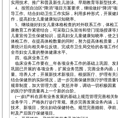
实用技术。推广和普及新生儿游泳、早期教育等新型技术
4、按照自治区“降消”项目方案要求，继续做好“降消”
导工作。结合妇幼卫生工作实际，利用多种形式，开展健
作，提高妇女儿童健康知识知晓率。
5、继续做好妇女儿童体格检查的对外联系工作，体检工
康教育工作紧密结合，可采取口头宣传和登门现场授课等
儿童宣传卫生保健知识，提高妇女儿童健康知晓率，使之
体检工作。在提高体检数量的同时，努力提高体检质量，
果统计后向相关单位反馈。完成市卫生局交给的各项工作
全市妇女儿童的整体健康水平。
四、临床业务工作
临床业务工作要在__年各项业务工作的基础上巩固、发
巩固已开展的'各项业务，扩展业务范围，完善业务内函，
量。培养人才，开展新技术新项目。根据医疗、护理有关
结合保健所的实际情况，进一步完善保健所医疗护理质量
规章制度，加大管理力度，奖惩并举，调动一切积极因素
的医疗护理质量再上一个新的台阶。
(一)妇产科在原有业务发展的基础上规范管理完善相关
业务学习，严格执行诊疗常规。逐步完善发展业务内涵，
技术、新项目，突出妇幼保健特色。规范完善婚前、孕前
时及产后医疗保健项目。