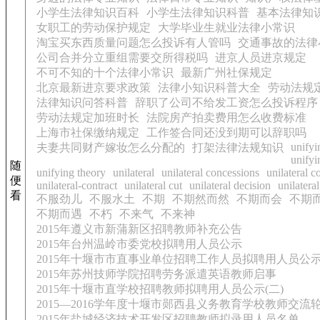
小学生法律知识百科
小学生法律知识科普
基本法律知
女职工的劳动保护规定
大学毕业生就业法律小常识
淘宝买东西质量问题怎么投诉有人管吗
交通事故的法律
公司合并分立重组需要交所得税吗
进京人员进京规定
不可不知的十个法律小常识
最新广州社保规定
北京最新进京要求政策
法律小知识科普大全
劳动法规
法律知识问答科普
辞职了公司不给发工资怎么投诉程序
劳动法规定加班时长
法院房产拍卖费用怎么收费标准
上海市社保缴纳规定
工作签合同还没到期可以辞职吗
unifyi
夫妻共同财产嫁妆怎么分配的
打架法律法规知识
unifyi
随
unifying theory
unilateral
unilateral concessions
unilateral c
便
unilateral-contract
unilateral cut
unilateral decision
unilatera
看
不服劲儿
不服水土
不期
不期然而然
不期而会
不期
不期而遇
不朽
不来气
不来神
2015年遵义市新蒲新区招聘教师补充公告
2015年台州温岭市委党校拟聘用人员公示
2015年十堰市市直事业单位招聘工作人员拟聘用人员公示
2015年苏州技师学院招聘劳务派遣英语教师启事
2015年十堰市直学校招聘教师拟聘用人员公示(二)
2015—2016学年度十堰市郧西县义务教育学校教师交流轮
2015年盐城经济技术开发区招聘教师拟录用人员名单