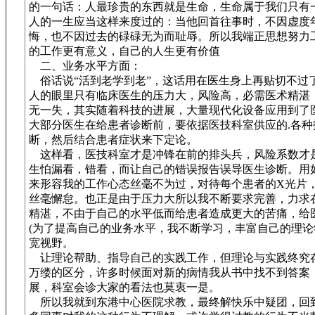
的一句话：人最珍贵的东西就是生命，生命属于我们只有
人的一生应当这样来度过的：当他回首往事时，不因虚度
悔，也不因过去的碌碌无为而耻辱。所以我端正思想努力
的工作更有意义，自己的人生更有价值
二、业务水平方面：
俗话说“活到老学到老”，这话用在医生身上再贴切不过
人的眼里只有临床医生的压力大，风险高，必需医术精湛
无一失，其实随着科技的进展，大量现代化设备应用到了
大部分医生在给患者诊断前，要依据医技科室供应的.各种
断，然后结合患者症状来下定论。
这样看，医技科室才是冲锋在前的排头兵，风险系数才
生怕漏看，错看，而让自己的错误报告误导医生诊断。用
来形容我的工作心态丝毫不为过，对待每个患者的X光片
丝毫懈怠。也正是由于压力大所以我不断要求完善，力求
精湛，不由于自己的水平低而给患者造成更大的苦痛，给
(为了提高自己的业务水平，我不断学习，丰富自己的理论
宽视野。
让理论帮助、指导自己的实践工作，但理论与实践终究
万缕的区分，许多时候面对新的病情我从书中找不到答案
展，科室会诊大家的看法也莫衷一是。
所以我就到东港中心医院求教，最终解快乐中疑团，回