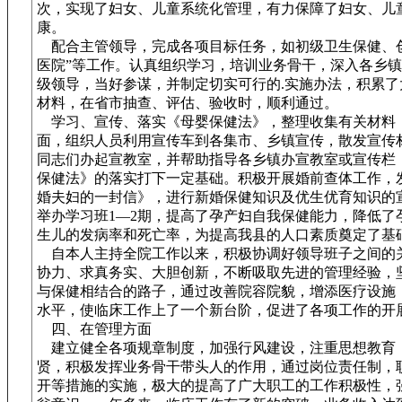
次，实现了妇女、儿童系统化管理，有力保障了妇女、儿
康。
配合主管领导，完成各项目标任务，如初级卫生保健、创
医院”等工作。认真组织学习，培训业务骨干，深入各乡
级领导，当好参谋，并制定切实可行的.实施办法，积累了
材料，在省市抽查、评估、验收时，顺利通过。
学习、宣传、落实《母婴保健法》，整理收集有关材料
面，组织人员利用宣传车到各集市、乡镇宣传，散发宣传
同志们办起宣教室，并帮助指导各乡镇办宣教室或宣传栏
保健法》的落实打下一定基础。积极开展婚前查体工作，
婚夫妇的一封信》，进行新婚保健知识及优生优育知识的
举办学习班1—2期，提高了孕产妇自我保健能力，降低了
生儿的发病率和死亡率，为提高我县的人口素质奠定了基
自本人主持全院工作以来，积极协调好领导班子之间的
协力、求真务实、大胆创新，不断吸取先进的管理经验，
与保健相结合的路子，通过改善院容院貌，增添医疗设施
水平，使临床工作上了一个新台阶，促进了各项工作的开
四、在管理方面
建立健全各项规章制度，加强行风建设，注重思想教育
贤，积极发挥业务骨干带头人的作用，通过岗位责任制，
开等措施的实施，极大的提高了广大职工的工作积极性，