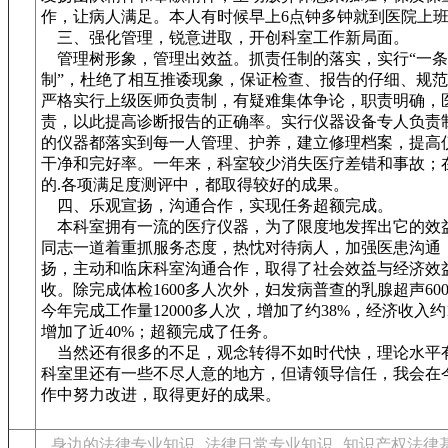
作，让病人满足。本人有时候早上6点钟多钟就到医院上
三、强化管理，锐意进取，开创科室工作新局面。
管理树形象，管理出效益。抓责任制的落实，实行“一条
制”，杜绝了相互推诿现象，保证检查、报告的仔细、规
严格实行上级医师负责制，有疑难集体争论，职责明确，
责，以此提高诊断报告的正确率。实行仪器设备专人负责
的仪器都落实到每一人管理、护养，建立修理档案，提高
干净和完好率。一年来，科室较少消失医疗差错和事故；
的.各项满足度测评中，都取得较好的成果。
四、乐观宣扬，沟通合作，实现任务超额完成。
本科室拥有一流的医疗仪器，为了限度地发挥出它的效
同志一道着重抓服务态度，热忱对待病人，加强医患沟通
扬，主动和临床科室沟通合作，取得了社会效益与经济效
收。除完成体检1600多人次外，妇发病普查的乳腺超声60
今年完成工作量12000多人次，增加了约38%，经济收入约
增加了近40%；超额完成了任务。
当然还有很多的不足，观念转得不如时代快，理论水平
科室里还有一些不尽人意的地方，但请领导信任，我会在
作中努力改进，取得更好的成果。
身边的法律专业知识
法律日常专业知识
知识产权法律