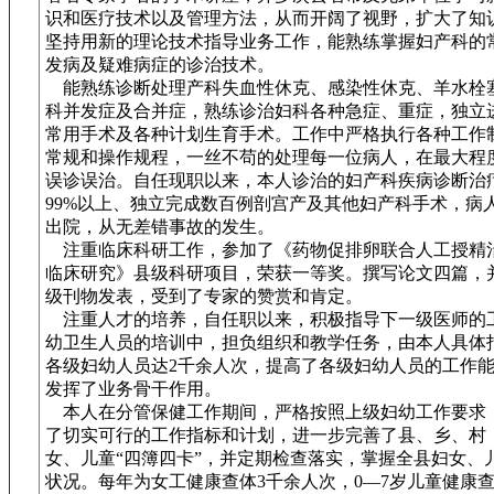
识和医疗技术以及管理方法，从而开阔了视野，扩大了知
坚持用新的理论技术指导业务工作，能熟练掌握妇产科的
发病及疑难病症的诊治技术。
能熟练诊断处理产科失血性休克、感染性休克、羊水栓
科并发症及合并症，熟练诊治妇科各种急症、重症，独立
常用手术及各种计划生育手术。工作中严格执行各种工作
常规和操作规程，一丝不苟的处理每一位病人，在最大程
误诊误治。自任现职以来，本人诊治的妇产科疾病诊断治
99%以上、独立完成数百例剖宫产及其他妇产科手术，病
出院，从无差错事故的发生。
注重临床科研工作，参加了《药物促排卵联合人工授精
临床研究》县级科研项目，荣获一等奖。撰写论文四篇，
级刊物发表，受到了专家的赞赏和肯定。
注重人才的培养，自任职以来，积极指导下一级医师的
幼卫生人员的培训中，担负组织和教学任务，由本人具体
各级妇幼人员达2千余人次，提高了各级妇幼人员的工作
发挥了业务骨干作用。
本人在分管保健工作期间，严格按照上级妇幼工作要求
了切实可行的工作指标和计划，进一步完善了县、乡、村
女、儿童“四簿四卡”，并定期检查落实，掌握全县妇女、
状况。每年为女工健康查体3千余人次，0—7岁儿童健康查