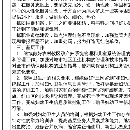
题。在服务态度上，要坚决克服冷、硬、顶现象，牢固树
中心的人性化服务理念，千方百计为病人解决一些实际困
提供24小时服务，做到耐心、细心、热心。
抓团结促和谐，同志之间要讲团结，科与科之间抓好协
正达到了团结和谐氛围。
抓职业道德建设，重点治理红包不良现象，加强监管力
现和举报严惩不贷，加重处罚，努力打造无红包单位。
三、基层工作
1、继续做好农村牧区孕产妇系统管理和儿童系统管理的
和管理工作。加强对城市社区卫生机构的管理和技术指导
对全市妇幼保健机构的业务指导，使妇幼保健机构业务管
规范化要求。
2、依照卫生厅的相关要求，继续做好“三网监测”和妇
统报工作，加强妇幼卫生信息日常管理，做好更换新妇幼
表的培训工作。加强国家和自治区级“三网监测”点喀旗、
旗、红山区的技术指导和管理。完成死亡孕产妇现场死因
工作。完成妇幼卫生信息质量控制工作，确保妇幼卫生信
可靠。
3、加强对妇幼卫生人员的培训，根据妇幼卫生工作存在
针对性的举办培训班，提高基层业务人员素质和能力。继
出血防治。妊娠合并疾病、缩宫素正确使用、新生儿窒息