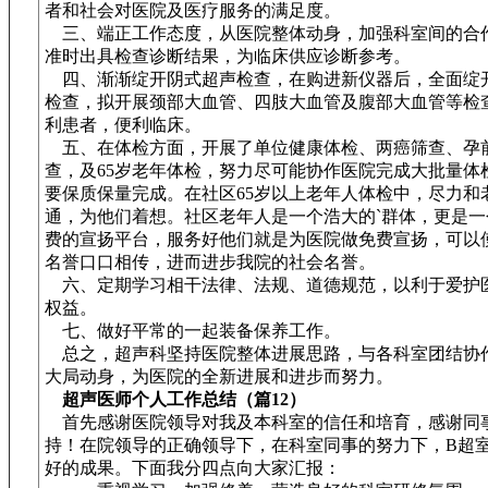
者和社会对医院及医疗服务的满足度。
三、端正工作态度，从医院整体动身，加强科室间的合
准时出具检查诊断结果，为临床供应诊断参考。
四、渐渐绽开阴式超声检查，在购进新仪器后，全面绽
检查，拟开展颈部大血管、四肢大血管及腹部大血管等检
利患者，便利临床。
五、在体检方面，开展了单位健康体检、两癌筛查、孕
查，及65岁老年体检，努力尽可能协作医院完成大批量体
要保质保量完成。在社区65岁以上老年人体检中，尽力和
通，为他们着想。社区老年人是一个浩大的`群体，更是一
费的宣扬平台，服务好他们就是为医院做免费宣扬，可以
名誉口口相传，进而进步我院的社会名誉。
六、定期学习相干法律、法规、道德规范，以利于爱护
权益。
七、做好平常的一起装备保养工作。
总之，超声科坚持医院整体进展思路，与各科室团结协
大局动身，为医院的全新进展和进步而努力。
超声医师个人工作总结（篇12）
首先感谢医院领导对我及本科室的信任和培育，感谢同
持！在院领导的正确领导下，在科室同事的努力下，B超
好的成果。下面我分四点向大家汇报：