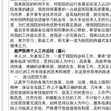
我来医院的时间不长，对医院的运行发展还在深入认识
院发展的建议，我觉得很重要的一点就是医院要高度重视
与培养，多开展专业技术培训，提高福利待遇，留住现有
对外招聘和提供进修学习机会等，加大专业技术人才的引
度，为打造我院的特色优势专科奠定基础，增强我院的社
最后非常感谢各位领导和同事的关心帮助，希望各位领
对我的工作提出意见，使我进一步完善自己。我将以此次
机，努力学习，勤奋工作，和大家一道为医院的跨越式发
微薄之力。
超声医师个人工作总结（篇4）
本人20__年参加工作，一直于我院特诊科工作。秉承“
服务临床”的理念，坚持以病人为中心，高质量、高效率
供快速、准确的诊断依据，踏踏实实，勤奋工作。尤其近
对 自己的工作有很多的思考和感受，在这里作简单的陈述
一、 政冶思想方面：
认真学习党的各项方针政策，法律、法规，领会上级部
精神，保证在实践工 作上不偏离正确的轨道。几年来，自
思想道德和业务技能的学习，提高工作的责任心，工作严
勤恳恳，任劳任怨，积极配合主任的工作，不计较个人得
点按质按量完成任务。始终坚持以病人为中心，服务临床
病人与临床之所急。严格遵守危急值报告制度，及时与临