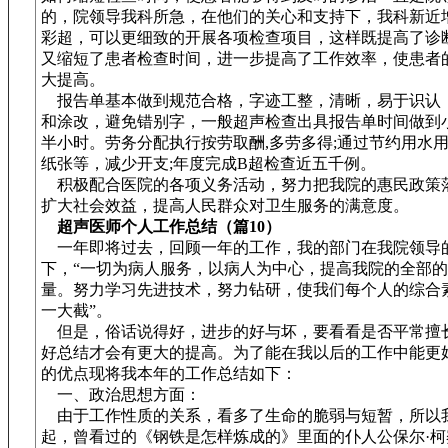
的，院领导我科所急，在他们的关心和支持下，我科新近
彩超，可以更细致的开展各项检查项目，这样既提高了诊断
又缩短了患者检查时间，进一步提高了工作效率，使患者
大提高。
报告单基本做到规范合格，字迹工整，清晰，易于识认
和涂改，避免错别字，一般超声检查出具报告单时间做到
半小时。劳务分配执行按劳取酬,多劳多得;通过节约用水
纸张等，减少开支;年度完成B超检查近五千例。
积极配合医院的各项义务活动，努力把我院的惠民政策
扩大社会效益，提高人民群众对卫生服务的满意度。
超声医师个人工作总结（篇10）
一年即将过去，回顾一年的工作，我的部门在我院领导
下，“一切为病人服务，以病人为中心，提高我院的全部
量。努力学习先进技术，努力钻研，使我们每个人的综合
一大截”。
但是，俗话说得好，进步的好与坏，要看看是否平常擅
好总结才会有更大的提高。为了能在我以后的工作中能更
的优点现将我本年的工作总结如下：
一、政治思想方面：
由于工作性质的关系，看多了生命的脆弱与短暂，所以
起，曾看过的《钢铁是怎样炼成的》里面的仆人公保尔·柯