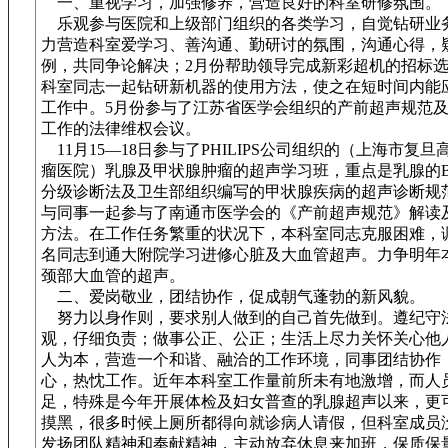
一、重视学习，加强修养，营造良好的科室研修氛围。
乐观参与医院和上级部门组织的各类学习，自觉钻研业
力营造科室爱学习、善沟通、勤研讨的氛围，沟通心得，
例，共同争论解决；2月份帮助领导完成新彩超机的招标
科室同志一起钻研新机器的使用方法，使之在短时间内能
工作中。5月份参与了江苏省医学会组织的产前超声规范
工作的法律维权会议。
11月15—18日参与了PHILIPS公司组织的（上海市复
瘤医院）乳腺及甲状腺肿瘤的超声学习班，重点是乳腺的BI
分级诊断法及卫生部组织编写的甲状腺疾病的超声诊断规范
与同事一起参与了南通市医学会的《产前超声规范》解读
方法。在工作任务繁重的状况下，本科室同志克服困难，
名同志到通大附院学习进修心脏及大血管超声。力争明年
颈部大血管的超声。
二、爱岗敬业，团结协作，促成朝气蓬勃的新风貌。
努力以身作则，要求别人做到的自己首先做到。遵纪守
观，仔细负责；做事公正、公正；生活上尽力关怀关心他
人为本，营造一个和谐、融洽的工作环境，同事团结协作
心，热忱工作。近年本科室工作量前所未有地激增，而人
足，特殊是今年开展体检及妇女普查的乳腺超声以来，更
摸黑，很多时候上厕所都得向就诊病人请假，但科室成员
发扬团队精神和奉献精神，主动放弃休息来加班，保质保