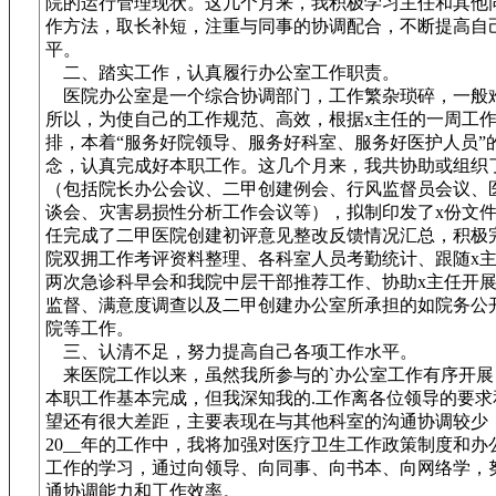
院的运行管理现状。这几个月来，我积极学习主任和其他
作方法，取长补短，注重与同事的协调配合，不断提高自
平。
二、踏实工作，认真履行办公室工作职责。
医院办公室是一个综合协调部门，工作繁杂琐碎，一般
所以，为使自己的工作规范、高效，根据x主任的一周工
排，本着“服务好院领导、服务好科室、服务好医护人员”
念，认真完成好本职工作。这几个月来，我共协助或组织
（包括院长办公会议、二甲创建例会、行风监督员会议、
谈会、灾害易损性分析工作会议等），拟制印发了x份文件
任完成了二甲医院创建初评意见整改反馈情况汇总，积极
院双拥工作考评资料整理、各科室人员考勤统计、跟随x
两次急诊科早会和我院中层干部推荐工作、协助x主任开
监督、满意度调查以及二甲创建办公室所承担的如院务公
院等工作。
三、认清不足，努力提高自己各项工作水平。
来医院工作以来，虽然我所参与的`办公室工作有序开展
本职工作基本完成，但我深知我的.工作离各位领导的要求
望还有很大差距，主要表现在与其他科室的沟通协调较少
20__年的工作中，我将加强对医疗卫生工作政策制度和办
工作的学习，通过向领导、向同事、向书本、向网络学，
通协调能力和工作效率。