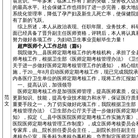
翁意识。一年多来，临床工作有了新的突破，业务收入达
的最高水平。社会保健工作也得到了进一步完善，极大地
系统化管理率，降低了孕产妇及新生儿死亡率，使保健院
有了新的飞跃。
综上所述，本人从政治表现、任职年限、业务技术、科
面已经具备了晋升副主任医师资格，评聘后，本人将认真
努力做好各项工作，为妇幼卫生事业贡献毕生力量！
超声医师个人工作总结（篇6）
我院做为__县医师定期考核工作的考核机构，承担了全
师考核工作，根据卫生部《医师定期考核管理办法》《卫
关于进一步做好医师定期考核管理工作的通知》，精心组
施，于20__年8月启动医师定期考核工作，现已完成我院承
内各医疗卫生单位的医师定期考核工作，现将工作汇报如
一、提高认识，加强领导
医师定期考核工作是加强医师管理，提高医师素质，促
范
更新知识、技能，提高专业技术能力和水平，保证医疗质
文
重要手段之一，为了切实做好此项工作，我院根据卫生部
考核管理办法》《卫生部办公厅关于进一步做好医师定期
知》，拟定《__县中医医院医师定期考核工作实施方案》、
医院医师定期考核管理工作制度》，成立医师考核委员会
专家库，由__院长担任委员会主任，__副院长担任副主任
考核办公室，医务科为考核办事机构，负责制定医师定期