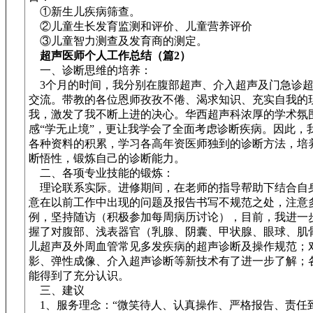
①新生儿疾病筛查。
②儿童生长发育监测和评价、儿童营养评价
③儿童智力测查及发育商的测定。
超声医师个人工作总结（篇2）
一、诊断思维的培养：
3个月的时间，我分别在腹部超声、介入超声及门急诊超
交流。带教的各位恩师孜孜不倦、渴求知识、充实自我的
我，激发了我不断上进的决心。华西超声科浓厚的学术氛
感“学无止境”，更让我学会了全面考虑诊断疾病。因此，
各种资料的积累，学习各高年资医师独到的诊断方法，培
断悟性，锻炼自己的诊断能力。
二、各项专业技能的锻炼：
理论联系实际。进修期间，在老师的指导帮助下结合自
意在以前工作中出现的问题及报告书写不规范之处，注意
例，坚持随访（积极参加每周病历讨论），目前，我进一
握了对腹部、浅表器官（乳腺、阴囊、甲状腺、眼球、肌
儿超声及外周血管常见多发疾病的超声诊断及操作规范；
影、弹性成像、介入超声诊断等新技术有了进一步了解；
能得到了充分认识。
三、建议
1、服务理念：“微笑待人、认真操作、严格报告、责任