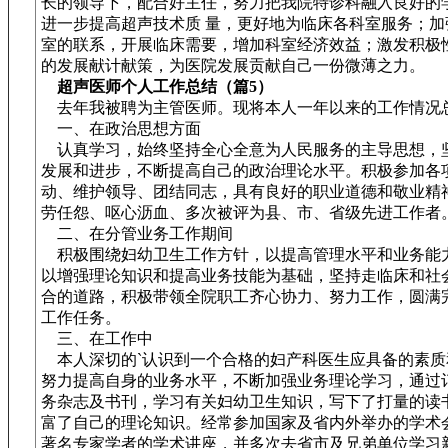
长的领导下，配合好主任，努力把我院特诊科融入良好的
进一步提高超声技术质 量，更好地为临床各科室服务；加
室的联系，开展临床需要，增加科室经济效益；激发积极
的发展献计献策，为医院发展贡献自己一份微薄之力。
超声医师个人工作总结（篇5）
去年我被聘为主管医师。现将本人一年以来的工作情况
一、在政治思想方面
认真学习，始终坚持全心全意为人民服务的主导思想，
发展和进步，不断提高自己的政治理论水平。积极参加各
动、维护领导、团结同志，具有良好的职业道德和敬业精
劳任怨、呕心沥血、多次被评为县、市、省级先进工作者
二、在分管业务工作期间
积极围绕妇幼卫生工作方针，以提高管理水平和业务能
以增强理论知识和提高业务技能为基础，坚持走临床和社
合的道路，积极带领全院职工齐心协力、努力工作，圆满
工作任务。
三、在工作中
本人深切的`认识到一个合格的妇产科医生应具备的素质
努力提高自身的业务水平，不断加强业务理论学习，通过
务杂志及书刊，学习有关妇幼卫生知识，写下了打量的读
富了自己的理论知识。经常参加国家及省内外举办的学术
著名专家学者的学术讲座，并多次去省市及兄弟单位学习