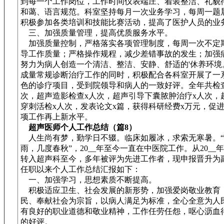
到每一个工作岗位，工作时间仪表端庄、着装整洁、礼貌
和蔼、语言规范。科室坚持每月一次业务学习，每周一题
积极参加各类培训和技能比赛活动，提高了医护人员的业
三、加强质量管理，提高优质服务水平。
加强质量控制，严格落实各项管理制度，每周一次不定
导工作质量；严格操作规程，减少差错事故的发生；加强
努力为病人创造一个清洁、整洁、安静、舒适的'休养环境
成量常规诊断治疗工作的同时，积极配合各科室开展了一
色的诊疗项目，受到院领导和病人的一致好评。全年共检
次，超声造影检查x人次，超声引导下囊脓肿治疗x人次，
穿刺活检x人次，发表论文x篇，获得科研经费x万元，促
项工作再上新水平。
超声医师个人工作总结（篇8）
人生尚有梦，勤学日不辍。临床如履冰，求索无寒暑。“
雨，几度春秋”，20__年至今一直在中医院工作。从20__
转入超声科至今，多年被评为先进工作者，现申报晋升为
任职以来个人工作总结汇报如下：
一、加强学习，思想素质不断提高。
积极适应卫生、社会发展的新形势，加强爱岗敬业教育
民、奉献社会为宗旨，以病人满足为标准，全心全意为人
有良好的职业道德和敬业精神，工作任劳任怨，呕心沥血
的好评。