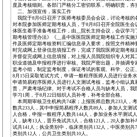
度及考核细则。各部门严格分工密切联系，明确职责，夯
二、加强宣传，落实工作
我院于8月6日召开了医师考核委员会会议，讨论考核的
对本院参加医师定期考核人员，于8月8日召开全院医生会
体医生着手准备考核工作，由__院长主持会议，会议学习
期考核管理办法》《__县中医医院医师定期考核工作实施
件及医师定期考核资料汇编信息录入要求，按照文件精神
时完成网上登录信息填报工作，完成了我院医师定期考核
并督促完成网上信息填报，对上报人员我院组织专人对其
职业道德及申报程序进行审核。我院严密出题，并抽调专
监考小组，制定监考制度，保证考试的客观、科学、公正
8月15日采取笔试方式，申请一般程序医师人员进行业务
申请简易程序医师人员进行人文测试考核，监考小组认真
责，严肃考场纪律。对于考试不合格人员与缺考人员，我
学习1周，于8月22日组织人员补考，补考全部合格。
本周期审核卫生机构共74家；上报医师总数共233人，
数共233人，其中申报简易程序人数共89人，参加人文测试
人合格，申报一般程序人数共144人，参加业务水平测试人数
人，缺考13人，晋升免试共3人，合格121人，20人参加
试共141人；执业类别中，临床类别共132人，中医类别共
类别共12人，公共卫生类别共10人。