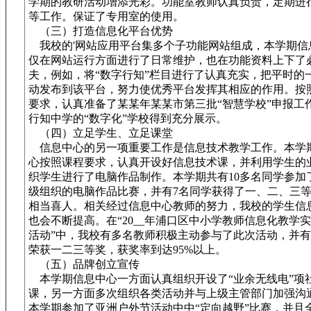
学期的教研活动增添光彩。功能室教师认真负责，定期进
等工作。保证了专用室的使用。
（三）打造信息化平台优势
我校的'网站应用平台集多个子功能网站组成，本学期信
仅在网站运行方面进行了日常维护，也在功能资料上下了
夫，例如，将“数字行知”栏目进行了认真充实，把平时的
动发布到该平台，努力使优秀平台发挥其相应的作用。按
要求，认真准备了某某年某某市第三批“智慧学校”申报工
行知中学的“数字化”学校得到充分展示。
（四）立足学生、立足课堂
信息中心的另一项重要工作是信息技术教学工作。本学
心按照课程要求，认真开设好信息技术课，并利用学生的
织学生进行了电脑作品制作。本学期共有10多名同学参加
级组织的电脑作品比赛，并有7名同学获得了一、二、三
相当喜人。相关经过信息中心教师的努力，我校的学生信
也会不断提高。在“20__年浦口区中小学教师信息化教学
活动”中，我校有多名教师积极主动参与了此次活动，并有
荣获一二三等奖，获奖率到达95%以上。
（五）品牌创立宣传
本学期信息中心一方面认真组织开设了“业余无线电”项
课，另一方面多次组织各类活动并与上级主管部门加强沟
本学期参加了亚洲户外节活动中中“定向越野”比赛，并且