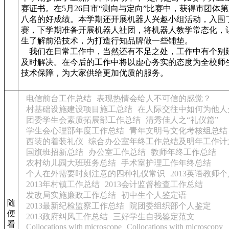
赛证书。在5月26日市“测向与定向”比赛中，获得市团体
八名的好成绩。本学期还开展机器人兴趣小组活动，入围
赛，下学期准备开展机器人社团，将机器人教学常态化，
生了解前沿技术，为打造行知品牌做一些铺垫。
我们在日常工作中，当然还有不足之处，工作中有个别
及时解决。在今后的工作中将以虚心务实的态度为全校师
技术保障，为大家供给更加优质的服务。
电信前台工作总结
表现热情会给人不可信的感觉？
村基础设施建设项目施工总结
在人际交往中如何为他人
团委学生会素质拓展部工作总结
清秀佳人之“礼仪篇”
学生会心理部年度工作总结
青年文明号文化考核组总结
西装的着装礼仪
综合办公室年终工作总结及明年工作计
国旗班招新总结
办公室工作总结
教师年终工作总结
农村幼儿园大班班务总结
手术室护理工作年终总结
个人在外需要时刻注意的四种礼仪常识
2013英语教师
2013年村镇工作总结
2013会计监督检查工作总结
发改局实施廉政工作总结
初中生个人鉴定语
随
2013最新纪检监察工作总结
院团委组织部个人鉴定
便
2013政府纠风工作总结
三好学生自我鉴定范文
看
Collocations with microscope
Collocations with microscopy