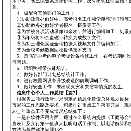
术中考、初三综合素质评价等工作，没有出现任何差错；
务。
4、极配合其他部门的工作：
①协助政教处做好中、高考报名工作和学籍整理打印等
②协助教务处做好学者报名、摄像等工作。
③为学校各项活动录像10余次，并进行编辑加工、刻录
④为年级将20余盘磁带转换为成数字文件。
⑤为初三理化实验全程拍摄为视频文件并编辑加工。
⑥为全校考勤数据回收提供技术支持。
5、圆满完中考的电子考场设备检修工作，在考试期间没
何问题。
6、组织照相常技能培训。
7、做好各部门计划总结统计工作。
8、进行校园网设备升级改造的前期调研工作。
9、做好安全工作，未出现火灾和失窃等情况的发生。
信息中心个人工作总结【篇7】
根据省工商行政管理局制定的信息化建设总体规划目标
市局的工作思路及要求，积极推进重点工作落实开展，现
20__年重点工作完成情况总结如下：
一是在软件应用方面，通过在全系统内提供《工商综合
查表》及实行第一值班人接听电话工作制、以电话解答和
方法为基层解决问题13个。