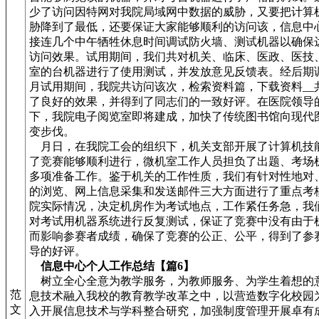
少了访问因特网对我院局域网中数据的威胁，又要把计算
胁降到了最低，还要保证大家能够顺利的访问该，信息中
接连几个中午牺牲休息时间调试防火墙、测试机器以确保
访问效果。试用期间，我们共对机关、临床、医政、医技
室的台机器进行了使用测试，并发放意见反馈表。经后期
月试用期间，我院共访问该次，检索资料篇，下载资料__
了良好的效果，并得到了同志们的一致好评。在医院领导
下，我院电子阅览室即将建成，加快了传统图书馆向现代
变步伐。
月日，在我院工会的组织下，机关支部开展了计算机技
了竞赛能够顺利进行，微机室工作人员担负了出题、考场
多项准备工作。鉴于机关的工作性质，我们有针对性地对
的浏览、网上信息采集和发送邮件三大方面进行了重点考
院实际情况，决定机房作为考试地点，工作紧任务急，我
对考试用机器系统进行反复测试，保证了竞赛中没有由于
而影响参赛者成绩，确保了竞赛的公正、公平，得到了参
导的好评。
信息中心个人工作总结【篇6】
树立全心全意为教学服务，为教师服务、为学生着想的
范
息技术融入我校的教育教学改革之中，以营造数字化校园
文
入开展信息技术与学科整合研究，加强制度管理开展卓有