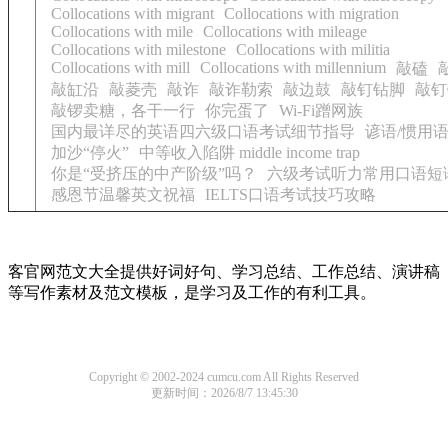
Collocations with migrant
Collocations with migration
Collocations with mile
Collocations with mileage
Collocations with milestone
Collocations with militia
Collocations with mill
Collocations with millennium
敲磕
敲缸沿
敲菱壳
敲诈
敲诈勒索
敲边鼓
敲钉钻脚
敲钉
敲锣卖糖，各干一行
你完蛋了
Wi-Fi蹭网族
国内最详尽的英语四六级口语考试细节指导
谚语/惯用
加沙“停火”
中等收入陷阱 middle income trap
你是“受挤压的中产阶级”吗？
六级考试听力常用口语短
感恩节温馨英文祝福
IELTS口语考试技巧攻略
客官网范文大全提供好词好句、学习总结、工作总结、演讲稿
等写作素材及范文模板，是学习及工作的有利工具。
Copyright © 2002-2024 cumcu.com All Rights Reserved
更新时间：2026/8/7 13:45:30