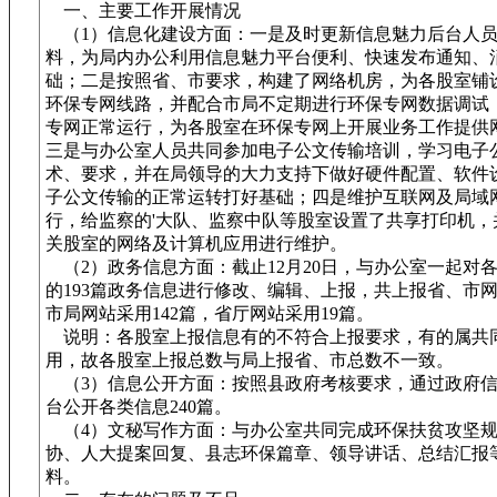
一、主要工作开展情况
（1）信息化建设方面：一是及时更新信息魅力后台人员
料，为局内办公利用信息魅力平台便利、快速发布通知、
础；二是按照省、市要求，构建了网络机房，为各股室铺
环保专网线路，并配合市局不定期进行环保专网数据调试
专网正常运行，为各股室在环保专网上开展业务工作提供
三是与办公室人员共同参加电子公文传输培训，学习电子
术、要求，并在局领导的大力支持下做好硬件配置、软件
子公文传输的正常运转打好基础；四是维护互联网及局域
行，给监察的'大队、监察中队等股室设置了共享打印机，
关股室的网络及计算机应用进行维护。
（2）政务信息方面：截止12月20日，与办公室一起对
的193篇政务信息进行修改、编辑、上报，共上报省、市网
市局网站采用142篇，省厅网站采用19篇。
说明：各股室上报信息有的不符合上报要求，有的属共
用，故各股室上报总数与局上报省、市总数不一致。
（3）信息公开方面：按照县政府考核要求，通过政府信
台公开各类信息240篇。
（4）文秘写作方面：与办公室共同完成环保扶贫攻坚
协、人大提案回复、县志环保篇章、领导讲话、总结汇报
料。