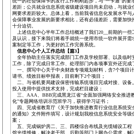
统一的社会保障卡的发行工作刚刚起步，与“一卡通”的要
差距；公共就业信息系统省级建设项目尚未启动，与就业
网要求差距较大。总体上看，当前我省信息化发展水平与
会保障事业发展的新要求相比，还有必须差距，需要加快
十分迫切。
上述信息中心半年工作总结概述了我们20__前期的一些
及认识，接下来我们将着手就统一使用市统一软件展开需
案制定等工作，为更好的工作完善系统。
信息中心个人工作总结【篇3】
全年协助主任落实完成部门工作及学校部署、以及临时
工作，除了完成日常工作、处理部门内各项事宜外还完成
一、撰写中心关于中央财政专项规划材料，含7个项目计
请书、绩效目标申报表，目前剩下2个项目；
二、与省机要局建设保密传输系统项目完成对接、设备
投入使用中提供技术支持，完成栏目建设；
三、AAA、BBB完成黑龙江省“全面加强网络安全推进
化”专题网络培训示范班学习，获得学习证书；
四、完成省教育厅《关于加快推进教育行业信息系统安
的通知》文件附件填写，设计规划我校信息系统安全等级
案；
五、完成锅炉房二、三、四楼综合布线及光缆铺设工程
馆光缆维修，解决老干部、后勤等部门上网办公需求，解