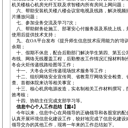
机关楼核心机房光纤互联及求智楼内所有房间上网问题；
六、帮助安装机关楼八楼会议室电视及线路，解决视频
片播放问题；
七、参加业务交流及学习7次；
八、帮助财务处施工、部署安心付服务器及系统上线，
使用后提供技术支持；
九、在OA平台发布《提升师生信息技术应用能力的'培训
余期；
十、假期不休息，配合后勤部门解决学生第四、第五公
布线、网络无线覆盖工程，后勤整改工作情况汇报材料制作
冬会火炬传递线路绘图等工作；
十一、大冬会火炬传递现场技术服务等工作；
十二、组织网络安全宣传周、省教育厅网络安全检查、
查、首都体院来访等相关事宜；
十三、核心机房电源改造，实名制相关工作材料撰写，
效考核；
十四、协助主任完成支部学习等。
信息中心个人工作总结【篇4】
今年以来，信息中心在局领导的正确领导和各股室的配
认真开展环境信息化建设工作，较好地完成了信息化建设
领导交办的其他工作，现将一年来的工作总结如下。