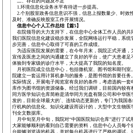
二、存在的问题及不足
1.环境信息化业务水平有待进一步提高。
2.个别股室政务信息意识不强，信息上报数量少、时效
及时、准确反映股室工作开展情况。
信息中心个人工作总结【篇5】
在院领导的大力支持下，在信息中心全体工作人员的共
我们医院信息化建设稳步发展，全院网络运行平稳，系统
步完善，信息中心取得了可喜的工作成绩。
为适应医院发展的需要，在今年月末，我院正式开通，
宣传及医患之间的沟通建立了良好的平台，使广大患者足
体验到专家级的诊疗水平，大大提高了我院的知名度。
月初医院成立信息中心，包括微机室、图书馆和期刊室
院建立一套运用计算机参与的服务，是图书馆的首要任务
实际情况，开展电子阅览室有良好的条件，考虑选购一套
库作为图书馆的资源储备。经过我们调研，目前国内较有
同方医学知识仓库简称是清华同方光盘有限公司和中华医
发的，目前全球最大的`、连续动态更新的，专门为我国各
疗机构的信息化、知识化建设而设计的，大型中文生物医
刊全文数据库。
月中旬至月中旬，我院对“中国医院知识仓库”进行了试
大家能够顺利的看到自己需要的资料，信息中心人员每个
台能够浏览该的机器，并对每台机器进行了严格的调试。