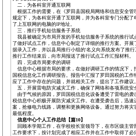
二．为各科室开通互联网
根据工作的需要，在《罗田县国税局网络和信息安全管
规定下，为各科室开通了互联网，并为各科室专门分配了
了上互联网的电脑的IP地址。
三．推行手机短信服务子系统
我县被确定为市局开发的手机短信服务子系统的推行试
了做好试点工作，信息中心制定了详细的推行方案。开展
据录入工作，并以县局推行小组的'名义向系统发布了推行
推行工作结束后，向市局报送了推行试点工作汇报材料。
四．完成市局要求的调研
信息中心根据市局的要求，在做好调研工作的情况下，
国税信息化工作调研报告。报告中汇报了罗田国税的工作
应了工作中存在的问题，并就相关工作，提出了工作建议
五．开展雷电防灾减灾工作，确保了网络和各项系统安
由于气候的原因，罗田国税信息化设备遭受了雷电的袭
税信息中心积极开展防灾减灾工作。在遭受袭击后，迅速
案，抢修电力线路，调整和更换网络设备。通过努力将灾
最低程度。
信息中心个人工作总结【篇10】
回顾本学期工作，在学校校长室领导下，在市区级主管
工作要求下，按计划完成了相应工作并在工作中取得了必