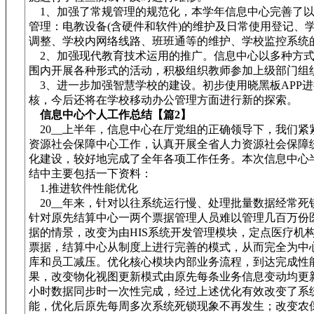
1、加强了常规管理的规范化，本学年信息中心完善了以
管理：电教设备(含硬件和软件)的维护及日常使用登记、
调整、学校内网络线路、班班通等的维护、学校监控系统
2、加强现代教育技术运用的推广。信息中心以多种方式
围内开展各种形式的活动，积极组织教师参加上级部门组
3、进一步加强智慧学校的建设。初步使用晓黑板APP
核，今后还将在学校移动办公管理方面进行新的探索。
信息中心个人工作总结【篇2】
20__上半年，信息中心在厅党组的正确领导下，我们紧
资源社会保障中心工作，认真开展全省人力资源社会保障
化建设，较好地完成了全年各项工作任务。本次信息中心
结中主要包括一下资料：
1.推进软件性能优化
20__年来，针对以往系统运行慢、处理批量数据经常死
针对原先结算中心一两个票据管理人员难以管理几百万份
据的情景，改变为由HIS系统开发管理模块，定点医疗机
票据，结算中心从制度上进行完善的模式，从而完全为中
库和员工减压。优化核心模块内部业务流程，到达完成性
果，改变物化视图更新模式由原先每条业务信息变动均更新
小时数据同步时一次性完成，经过上述优化有效改变了系
能，优化后原先每周多次系统死锁现象不再发生；改变农