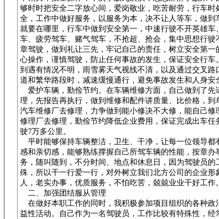
够时时把安全二字放心间，爱岗敬业，吃苦耐劳，行车时
全，工作中做好服务，以服务为本，决不让人等车，做到
就要在哪里，行车中做到安全第一，中速行驶不开英雄车
车、疲劳驾车、赌气驾车，不抢超、抢会，集中思想行驶
章驾驶，做到礼让三先，牢记自己的责任，树立安全第一
心操作，谨慎驾驶，防止任何事故的发生，保证安全行车
到遇有情况不明，雨雪雾天气视线不清，以及通过交叉路
道和繁华路段时，减速缓慢通行，避免事故发生和人身安
爱护车辆，勤俭节约。在车辆维修方面，自己做到了先
理，先报告再执行，做到维修和配件讲质量、比价格，到
汽车维修厂去修理，力争做到能小修决不大修，能自己修
修理厂去修理，勤俭节约降低企业费用，保证完成出车任
驶7万多公里。
平时能够保持车辆整洁，卫生、干净，让每一位领导都
感和亲切感，能够熟练撑握自己所驾车辆的性能，按章办
务，随叫随到，不分时间、地点和休息日，因为驾驶员的
殊，所以干一行爱一行，对外树立我们北方公司的企业形
人，老实办事，优质服务，不怕吃苦，兢兢业业干好工作
二、加强团结服从管理
在做好本职工作的同时，我积极参加项目组织的各种政
益性活动。自己作为一名驾驶员，工作比较有特殊性，经