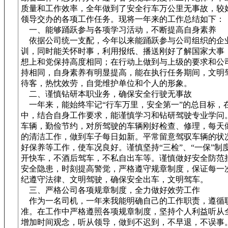
质量和工作效率，全年做到了安全行车万公里无事故，较
领导交办的各项工作任务。现将一年来的工作总结如下：
一、能够踊跃参与各项学习活动，不断提高自身素养
依据公司统一支配，今年以来能踊跃参与公司组织的企
训，同时能关怀时事，利用报纸、播送刚好了解国家大事
想上和党保持高度相同；在行动上做到与上级的要求和公
持相同，自身素养有明显提高，能在执行任务期间，文明
待客，热忱效劳，自觉维护单位和个人的形象。
二、谨慎钻研本职业务，确保安全行驶无事故
一年来，能始终牢记“行车万里，安全第一”的总目标，
中，结合自身工作要求，能谨慎学习和钻研驾驶专业学问
车辆，勤俭节约，对所驾驶的车辆刚好检查、修理，每天
的清洁工作，做到车子每日如新。平常留意驾驭车辆的状
好保养等工作，使车况良好。谨慎坚持“三检”、“一保”制
开快车，不酒后驾车，不私自出车等。谨慎做好安全防范
安全隐患，时刻提高警觉，严格遵守规章制度，保证每一
纪遵守法律、文明驾驶，确保安全出车，文明驾车。
三、严格公司各项规章制度，全力做好效劳工作
作为一名司机，一年来我能明确自己的工作职责，遵循
准。在工作中严格遵照各项规章制度，坚持个人利益听从
增加时间观念，听从领导，做到不迟到，不早退，不误事