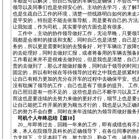
车都是可以解决，但自己驾驶的车辆也是确保了不会出一
领导以及同事们也是坐得安心的。主动的去学习，去了解
也是生疏自己工作的环境，清楚一些线路明白如何的来走
是平安的，特别是不能去依靠导航，而是要有自己的.方法
让我知道，作为司机，其实要学的方面也是有很多。
工作中，主动的协作领导做好工作，无论早晚，只要领
我都是会准时的接送和支配，同时自己也是清楚，自己是
务的，所以更是需要时刻的去预备好，对于车辆出了故障
的去处理好，同时去做好汇报，或者将备用的车辆去预备
工作看起来并不是很难去做到位，但是我也是清楚，自己
责的去做到了，那么才能做好服务，同时由于领导的时间
固定的，所以有时候在等待领导的过程之中我也是抓紧时
让自己有精力更加的充分在开车的过程中去确保平安。也
没有耽搁了领导的工作，自己也是有了很多的提升。 工作
自己照旧是有一些不足的，这些也是自己不断学习以及工
而这也是要连续的去努力来做的更好才行，细节上也是要
让自己能把工作开展的更为顺当才行的，我也是认为正确
己的努力不会白费，同时在来年连续的为领导而做好服务
司机个人年终总结【篇10】
20__年即将过去，回顾一年来的工作，即有成绩也有不
来，本人在院领导及科长的正确领导下，在各位同事的热
力支持下，立足本职工作，努力学习，勤奋工作，诚恳待