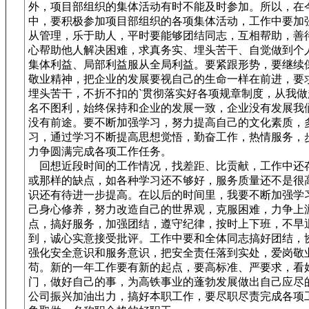
外，项目部组织的集体活动有时不能及时参加。所以，在
中，要积极参加项目部组织的各项集体活动，工作中要加
从管理，乐于助人，平时要能够团结同志，互相帮助，善
心帮助他人解决困难，求真务实、埋头苦干、自觉做到个
集体利益、局部利益服从全局利益。要紧跟形势，要继续
敬业精神，把企业的发展要视自己的生命一样在前进，要
埋头苦干，不折不扣的`贯彻落实好各项规章制度，从我做
名不图利，始终保持和企业的发展一致，企业没有发展我
没有前途。要不断加强学习，努力提高自己的文化素质，
习，通过学习不断提高思想觉悟，勤奋工作，热情服务，
力争圆满完成各项工作任务。
回想近段时间的工作情况，找差距、比贡献，工作中还
或那样的缺点，如各种学习还不够好，服务质量还不是很
识还有待进一步提高。在以后的时间里，我要不断加强学
己身心修养，努力改造自己的世界观，克服困难，力争上
点，搞好服务，加强团结，遵守纪律，按时上下班，不早
到，诚心实意接受批评。工作中要和全体同志搞好团结，
强化安全意识和服务意识，把安全责任落到实处，爱岗敬
苟。新的一年工作要有新的起点，要高标准、严要求，看
门，做好自己的事，为高铁事业的蓬勃发展做出自己应尽
公司振兴加油出力，搞好本职工作，要尽职尽责完成各项