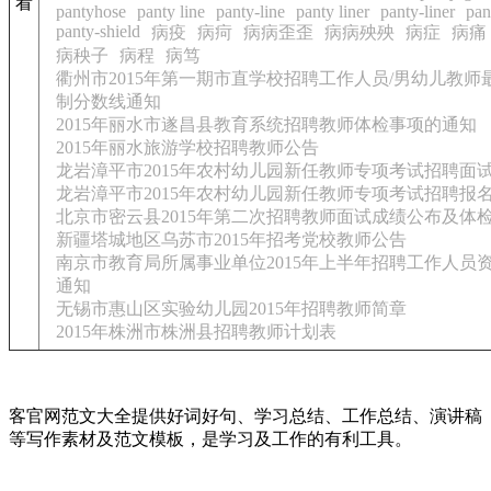
看
pantyhose
panty line
panty-line
panty liner
panty-liner
pan
panty-shield
病疫
病疴
病病歪歪
病病殃殃
病症
病痛
病秧子
病程
病笃
衢州市2015年第一期市直学校招聘工作人员/男幼儿教师
制分数线通知
2015年丽水市遂昌县教育系统招聘教师体检事项的通知
2015年丽水旅游学校招聘教师公告
龙岩漳平市2015年农村幼儿园新任教师专项考试招聘面
龙岩漳平市2015年农村幼儿园新任教师专项考试招聘报
北京市密云县2015年第二次招聘教师面试成绩公布及体
新疆塔城地区乌苏市2015年招考党校教师公告
南京市教育局所属事业单位2015年上半年招聘工作人员
通知
无锡市惠山区实验幼儿园2015年招聘教师简章
2015年株洲市株洲县招聘教师计划表
客官网范文大全提供好词好句、学习总结、工作总结、演讲稿
等写作素材及范文模板，是学习及工作的有利工具。