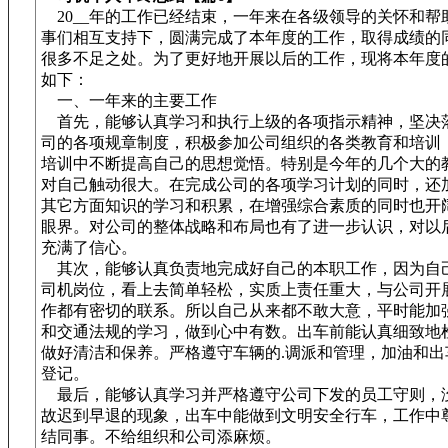
20__年的工作已经结束，一年来在各级领导的关怀和帮
事们相互支持下，圆满完成了本年度的工作，取得成绩的
很多不足之处。为了更好地开展以后的工作，现将本年度
如下：
一、一年来的主要工作
首先，能够认真学习和执行上级的各项指示精神，坚决
司的各项规章制度，积极参加公司组织的各类教育和培训
培训中不断提高自己的思想觉悟。特别是今年的几个大的
对自己触动很大。在完成公司的各项学习计划的同时，还
其它方面知识的学习和积累，在增强综合素质的同时也开
眼界。对公司的整体战略和布局也有了进一步认识，对以
充满了信心。
其次，能够认真负责地完成好自己的本职工作，因为自
司机岗位，看上去简单轻松，实质上责任重大，与公司开
作都有密切的联系。所以自己从来都不敢大意，平时能加
和交通法规的学习，做到心中有数。出车前能认真细致地
做好清洁和保养。严格遵守车辆的.调派和管理，加油和出
登记。
最后，能够认真学习并严格遵守公司下发的员工守则，
故迟到早退的现象，出车中能做到文明安全行车，工作中
结同事。不给组织和公司添麻烦。