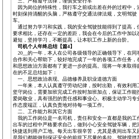
三、严格遵守法律，谨慎安全行车
因为岗位的特殊性，我行车之前或出差在外的过程中，
时刻保持清醒的头脑，严格遵守交通法律法规，文明驾驶
车。
通过努力学习和实践，我的安全驾驶技能得到了提高，
要求相比，还存在一定的差距，我会在今后的工作中加以
避短，坚持学习，不断提高，让本职工作上新的台阶。
司机个人年终总结【篇4】
20__的一年，本人在公司各级领导的正确领导下，在同
合作和关心帮助下，较好地完成了一年的各项工作任务，
和思想政治方面都有了更进一步的提高。现将一年来取得
在的不足总结如下：
一、思想政治表现、品德修养及职业道德方面
一年来，本人认真遵守劳动纪律，按时出勤，有效利用
坚守岗位，需要加班完成工作按时加班加点，保证工作能
爱岗敬业，具有强烈的责任感和事业心。积极主动学习专
作态度端正，认真负责地对待每一项工作。
二、工作能力和其它方面
我的工作岗位是一名司机，责任和安全一直都是我的工
出车的过程中严格要求自己，做到小心安全驾驶车辆，把
快捷送到用户工地。每天出车很辛苦，尤其是夜间出车又
是我们都能做到保证安全的前提下尽量的多拉。驾驶搅拌