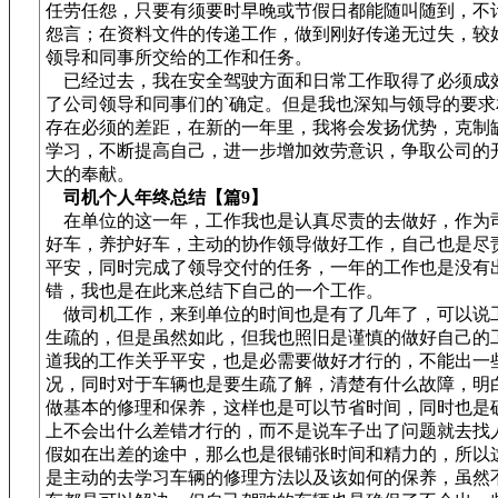
任劳任怨，只要有须要时早晚或节假日都能随叫随到，不
怨言；在资料文件的传递工作，做到刚好传递无过失，较
领导和同事所交给的工作和任务。
已经过去，我在安全驾驶方面和日常工作取得了必须成
了公司领导和同事们的`确定。但是我也深知与领导的要求
存在必须的差距，在新的一年里，我将会发扬优势，克制
学习，不断提高自己，进一步增加效劳意识，争取公司的
大的奉献。
司机个人年终总结【篇9】
在单位的这一年，工作我也是认真尽责的去做好，作为
好车，养护好车，主动的协作领导做好工作，自己也是尽
平安，同时完成了领导交付的任务，一年的工作也是没有
错，我也是在此来总结下自己的一个工作。
做司机工作，来到单位的时间也是有了几年了，可以说
生疏的，但是虽然如此，但我也照旧是谨慎的做好自己的
道我的工作关乎平安，也是必需要做好才行的，不能出一
况，同时对于车辆也是要生疏了解，清楚有什么故障，明
做基本的修理和保养，这样也是可以节省时间，同时也是
上不会出什么差错才行的，而不是说车子出了问题就去找
假如在出差的途中，那么也是很铺张时间和精力的，所以
是主动的去学习车辆的修理方法以及该如何的保养，虽然