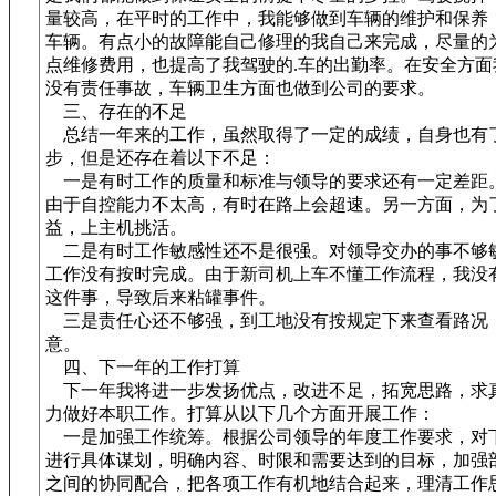
量较高，在平时的工作中，我能够做到车辆的维护和保养
车辆。有点小的故障能自己修理的我自己来完成，尽量的
点维修费用，也提高了我驾驶的.车的出勤率。在安全方面
没有责任事故，车辆卫生方面也做到公司的要求。
三、存在的不足
总结一年来的工作，虽然取得了一定的成绩，自身也有
步，但是还存在着以下不足：
一是有时工作的质量和标准与领导的要求还有一定差距
由于自控能力不太高，有时在路上会超速。另一方面，为
益，上主机挑活。
二是有时工作敏感性还不是很强。对领导交办的事不够
工作没有按时完成。由于新司机上车不懂工作流程，我没
这件事，导致后来粘罐事件。
三是责任心还不够强，到工地没有按规定下来查看路况
意。
四、下一年的工作打算
下一年我将进一步发扬优点，改进不足，拓宽思路，求
力做好本职工作。打算从以下几个方面开展工作：
一是加强工作统筹。根据公司领导的年度工作要求，对
进行具体谋划，明确内容、时限和需要达到的目标，加强
之间的协同配合，把各项工作有机地结合起来，理清工作