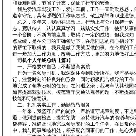
和疑难问题，节省了开支，保证了行车的安全。
我热爱汽车驾驶工作，爱护车辆，工作一直勤勤恳恳，
遵章守纪，具有强烈的工作职责感、敬业精神和职业道德
总之，多年来，我能在思想上、行动上与公司保持一致
志，宽以待人，认认真真学习，踏踏实实工作，使所从事
一个台阶，不断向前发展，取得了一定的成绩。但我深知
点成绩，是在公司的正确领导下，在老同志的精心指导下
的帮忙下取得的，我只是做了我就应做的事。在今后的工
进一步加大工作力度，改善工作方法，更加努力地做好工
司机个人年终总结【篇3】
一、严格要求自己，不断提高素质
作为一名领导司机，我深深体会到职责所在。我严格要
行，注意时刻维护良好的形象，同时积极配合领导的工作
地完成了领导吩咐的任务。在闲暇之余，我与车队其他同
如何提高驾驶技术、模范遵守交通法规等问题，不断提高
技能和守法意识。
二、扎扎实实工作，勤勤恳恳服务
一年来，我坚守自己的岗位，严格遵守规章制度，不迟
退，做到提前检查，提前预防，坚持做好汽车的'保养与保
貌待客，准确及时地完成领导安排的工作任务。在日常的
中，我与同事和睦相处，积极配合同事们的工作，热心为