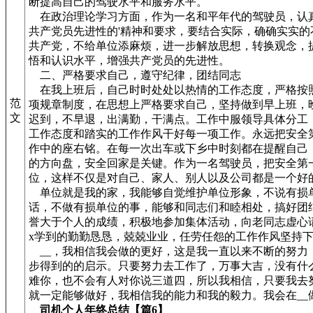
断提高自己的驾驶水平和服务水平。
在政治理论学习方面，作为一名和平年代的驾驶员，认
共产党员先进性的'精神和要求，要结合实际，确确实实的
共产党，不给单位添麻烦，进一步解放思想，转换观念，
悟和认识水平，增强共产党员的先进性。
二、严格要求自己，遵守纪律，团结同志
在我上班后，自己时时处处以热情的工作态度，严格按
范
项规章制度，在思想上严格要求自己，坚持做到早上班，
文
迟到，不早退，出满勤，干满点。工作中服领导具体分工
工作态度和踏实的工作作风干好每一项工作。永远把安全
作中的座右铭。在每一次出车或下乡中时刻都在提醒自己
的方向盘，安全回家是关键。作为一名驾驶员，把安全第
位，这样不仅是对自己、家人、别人以及公司都是一个好
单位就是我的家，我能够自觉维护单位形象，不说有损
话，不做有损单位的事，能够和同志们和睦相处，搞好团
誉大于个人的成绩，积极地参加集体活动，向老同志虚心
x学到的勤勤恳恳，兢兢业业，任劳任怨的工作作风坚持
__，我相信我会做的更好，这是我一直以来不断的努力
步得到的的启示。只要努力去工作了，万事大吉，没有什
难你，也不会有人对你说三道四，所以我相信，只要我去
就一定能够做好，我相信我的能力和我的毅力。我会在__
司机个人年终总结【篇6】