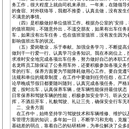
务工作，很大程度上就由司机来承担。一年来，在随领导
的食宿、对外联络等，我都不推委，认真去做，没有发生
不满意的事情。
（四）是积极做好单位值班工作。根据办公室的`安排，
的值班期间，不随意外出，不滥交朋友，如果有出车任务
车，如果没有出车任务，也在值班室值班，没有发生因为
影响值班出车的状况。
（五）爱岗敬业，乐于奉献。加强业务学习，不断提高
做到干一行爱一行。认真学习业务知识。我在本岗位上，
求准时安全地完成各项出车任务，努力做好自己的本职工
名龙晖员工除保证了公务用车外，还要积极参加各项义务
常的行车、保养方面要为节能降耗做用心工作。要自觉遵
法规和单位的规章制度，在工作中要做到任劳任怨，在工
论早晚或节假日都要随叫随到，认真完成各项任务。严格
度，按时出车，认真保养车辆，使车辆性能保持最佳状态
日常保养和驾驶车辆的性能，积极参加安全学习。听从交
挥，不酒后开车，礼貌驾驶、礼让三先，确保安全行车无
二、业务方面
在工作中，始终坚持学习驾驶技术和车辆维修、维护以
车管理方面的知识，多年如一日，不断学习和充电，克服
基础差的弱点，靠着自己的钻研精神，为单位解决了众多