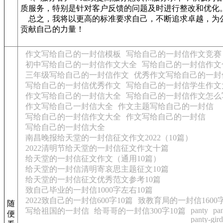
质服务，特别是针对客户反馈的问题及时进行整改和优化
总之，我将以更高的标准要求自己，不断追求卓越，为
贡献自己的力量！
作文写给自己的一封信模板
写给自己的一封信作文竞赛
初中写给自己的一封信作文大全
写给自己的一封信作文
三年级写给自己的一封信作文
优秀作文写给自己的一封
写给自己的一封信优秀作文
写给自己的一封信学生作文
作文写给自己的一封信大全
写给自己的一封信作文怎么
作文写给自己一封信大全
作文主题写给自己的一封信
写给自己的一封信作文大全
作文写给自己的一封信
写给自己的一封信大全
南昌晚报给天堂的一封信征文作文2022（10篇）
2022清明节给天堂的一封信征文作文十篇
给天堂的一封信征文作文（通用10篇）
给天堂的一封信清明寄哀思主题征文10篇
给天堂的一封信征文优秀范文参考10篇
致自己毕业的一封信1000字左右10篇
2022致自己的一封信600字10篇
致教育局的一封信1600
随
panty
pan
写给祖国的一封信
给哥哥的一封信300字10篇
便
panty-gird