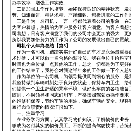
办事效率，增强工作实效。
二是加强工作作风培养。始终保持良好的精神状态，发
劳、知难而进、精益求精、严谨细致、积极进取的工作作
三是作为一名司机，一言一行都代表着公司的形象，在
为客户着想，热情的为客户服务让客户满意。为客户着想
司着想，只有客户满意了我们的公司才会更加的强大，更
所以我要加倍努力的工作为了公司的发展做出自己的贡献
司机个人年终总结【篇5】
作为一名司机，踏踏实实开好自己的车才是永远最重要
术过硬，才可以做一名合格的驾驶员。我在单位里给科室
时间也为单位做一点其他的工作，总之一切都是为了更好
的工作结束了，我将会对我这半年来的工作做一下个人总
作为单位的一名司机，为领导提供周到细心的服务，是
我坚持做到车辆时刻处于良好的状态，保持车内卫生，给
们提供一个卫生舒适的乘车环境，做好出车前的各项准备
随到，不误领导和同志们用车，严格按照驾驶员操作要求
的维修和保养，节约车辆的用油，确保车辆的安全。现将
履行岗位职责的情况汇报如下。
一、注重学习
在业务学习方面，认真学习物价知识，了解物价的业务
够成为名付其实的物价员工。不断的提高驾驶技术，苦练