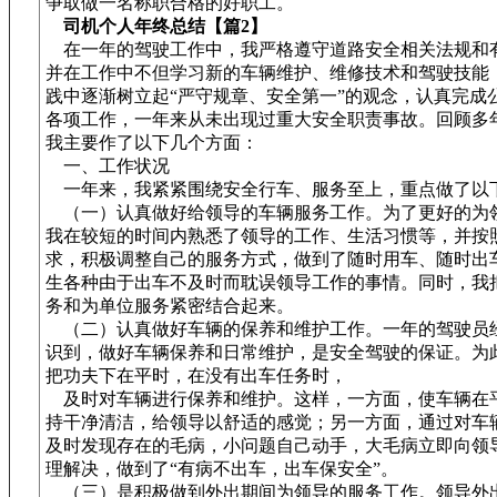
争取做一名称职合格的好职工。
司机个人年终总结【篇2】
在一年的驾驶工作中，我严格遵守道路安全相关法规和
并在工作中不但学习新的车辆维护、维修技术和驾驶技能
践中逐渐树立起“严守规章、安全第一”的观念，认真完成
各项工作，一年来从未出现过重大安全职责事故。回顾多
我主要作了以下几个方面：
一、工作状况
一年来，我紧紧围绕安全行车、服务至上，重点做了以
（一）认真做好给领导的车辆服务工作。为了更好的为
我在较短的时间内熟悉了领导的工作、生活习惯等，并按
求，积极调整自己的服务方式，做到了随时用车、随时出
生各种由于出车不及时而耽误领导工作的事情。同时，我
务和为单位服务紧密结合起来。
（二）认真做好车辆的保养和维护工作。一年的驾驶员
识到，做好车辆保养和日常维护，是安全驾驶的保证。为
把功夫下在平时，在没有出车任务时，
及时对车辆进行保养和维护。这样，一方面，使车辆在
持干净清洁，给领导以舒适的感觉；另一方面，通过对车
及时发现存在的毛病，小问题自己动手，大毛病立即向领
理解决，做到了“有病不出车，出车保安全”。
（三）是积极做到外出期间为领导的服务工作。领导外