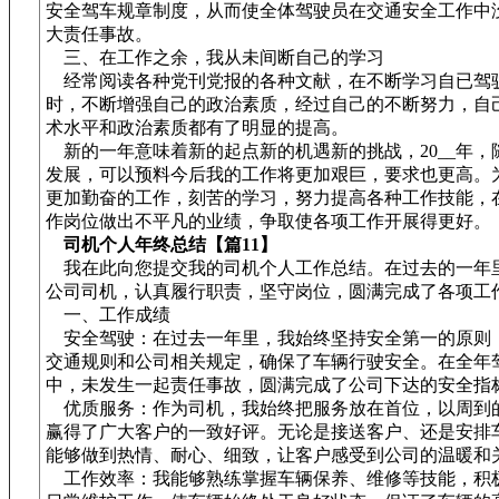
安全驾车规章制度，从而使全体驾驶员在交通安全工作中
大责任事故。
三、在工作之余，我从未间断自己的学习
经常阅读各种党刊党报的各种文献，在不断学习自已驾
时，不断增强自己的政治素质，经过自己的不断努力，自
术水平和政治素质都有了明显的提高。
新的一年意味着新的起点新的机遇新的挑战，20__年，
发展，可以预料今后我的工作将更加艰巨，要求也更高。
更加勤奋的工作，刻苦的学习，努力提高各种工作技能，
作岗位做出不平凡的业绩，争取使各项工作开展得更好。
司机个人年终总结【篇11】
我在此向您提交我的司机个人工作总结。在过去的一年
公司司机，认真履行职责，坚守岗位，圆满完成了各项工
一、工作成绩
安全驾驶：在过去一年里，我始终坚持安全第一的原则
交通规则和公司相关规定，确保了车辆行驶安全。在全年
中，未发生一起责任事故，圆满完成了公司下达的安全指
优质服务：作为司机，我始终把服务放在首位，以周到
赢得了广大客户的一致好评。无论是接送客户、还是安排
能够做到热情、耐心、细致，让客户感受到公司的温暖和
工作效率：我能够熟练掌握车辆保养、维修等技能，积