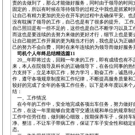
责的去做到了，那么才能做好服务，同时由于领导的时间
固定的，所以有时候在等待领导的过程之中我也是抓紧时
让自己有精力更加的充分在开车的过程中去确保平安。也
没有耽搁了领导的工作，自己也是有了很多的提升。 工作
自己照旧是有一些不足的，这些也是自己不断学习以及工
而这也是要连续的去努力来做的更好才行，细节上也是要
让自己能把工作开展的更为顺当才行的，我也是认为正确
己的努力不会白费，同时在来年连续的为领导而做好服务
司机个人年终总结精选篇11
20__年即将过去，回顾一年来的工作，即有成绩也有不
来，本人在院领导及科长的正确领导下，在各位同事的热
力支持下，立足本职工作，努力学习，勤奋工作，诚恳待
作，遵守各项规章制度和工作纪律，不断提高服务质量和
较好的完成了全年的各项工作任务。以下是本年度以来个
结：
一、工作情况
在今年的工作中，安全地完成各项出车任务，努力做好
工作，在这一年里能够自觉遵守交通法规和单位的规章制
工作中任劳任怨，做到耐心细致，按期保养车子，保持车辆
净、整洁，不让车子带病工作，保证了车子安全性和稳定
态。