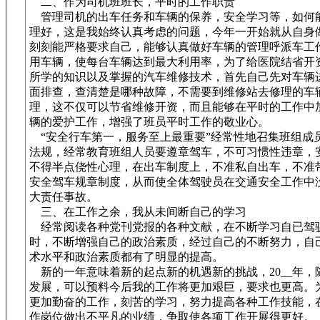
二、作为司机班班长，平时的工作职责
管理司机的出车任务和车辆的保养，安全学习等，如何
理好，这是我始终认真考虑的问题，今年一开始就从自身
刻刻能严格要求自己，能够认真做好车辆的管理呼派车工
用车辆，使每台车辆达到最大利用率，为了给医院结省开
所学的知识以及掌握的汽车维修技术，首先自己先对车辆
面排查，查清楚是哪种故障，不需要到维修站去修理的车
理，这不仅可以节省维修开资，而且能够在平时的工作中
辆的爱护工作，增强了班员平时工作的敬业心。
“安全行车第一，服务至上最重要”经常性地召集班组成
法规，经常教育班组人员要遵章驾车，不可习惯性违章，
不得半点侥性心理，在出车制度上，不准私自出车，不准
安全驾车规章制度，从而使全体驾驶员在交通安全工作中
大责任事故。
三、在工作之余，我从未间断自己的学习
经常阅读各种党刊党报的各种文献，在不断学习自已驾
时，不断增强自己的政治素质，经过自己的不断努力，自
术水平和政治素质都有了明显的提高。
新的一年意味着新的起点新的机遇新的挑战，20__年，
发展，可以预料今后我的工作将更加艰巨，要求也更高。
更加勤奋的工作，刻苦的学习，努力提高各种工作技能，
作岗位做出不平凡的业绩，争取使各项工作开展得更好。