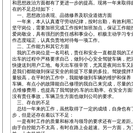
和思想政治方面都有了更进一步的提高。现将一年来取得
在的不足总结如下：
一、思想政治表现、品德修养及职业道德方面
一年来，本人认真遵守劳动纪律，按时出勤，有效利用
坚守岗位，需要加班完成工作按时加班加点，保证工作能
爱岗敬业，具有强烈的责任感和事业心。积极主动学习专
作态度端正，认真负责地对待每一项工作。
二、工作能力和其它方面
我的工作岗位是一名司机，责任和安全一直都是我的工
出车的过程中严格要求自己，做到小心安全驾驶车辆，把
快捷送到用户工地。每天出车很辛苦，尤其是夜间出车又
是我们都能做到保证安全的前提下尽量的多拉。驾驶搅拌
量较高，在平时的工作中，我能够做到车辆的维护和保养
车辆。有点小的故障能自己修理的我自己来完成，尽量的
点维修费用，也提高了我驾驶的.车的出勤率。在安全方面
没有责任事故，车辆卫生方面也做到公司的要求。
三、存在的不足
总结一年来的工作，虽然取得了一定的成绩，自身也有
步，但是还存在着以下不足：
一是有时工作的质量和标准与领导的要求还有一定差距
由于自控能力不太高，有时在路上会超速。另一方面，为