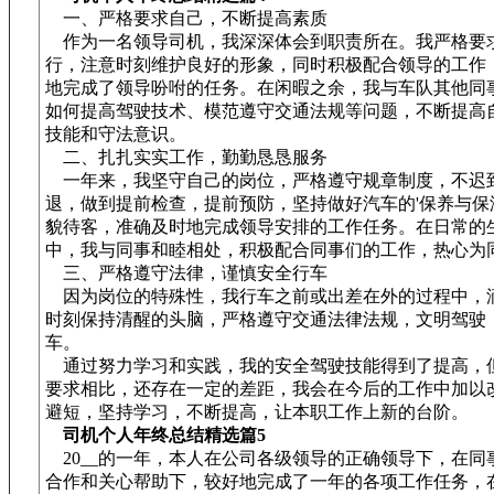
一、严格要求自己，不断提高素质
作为一名领导司机，我深深体会到职责所在。我严格要
行，注意时刻维护良好的形象，同时积极配合领导的工作
地完成了领导吩咐的任务。在闲暇之余，我与车队其他同
如何提高驾驶技术、模范遵守交通法规等问题，不断提高
技能和守法意识。
二、扎扎实实工作，勤勤恳恳服务
一年来，我坚守自己的岗位，严格遵守规章制度，不迟
退，做到提前检查，提前预防，坚持做好汽车的'保养与保
貌待客，准确及时地完成领导安排的工作任务。在日常的
中，我与同事和睦相处，积极配合同事们的工作，热心为
三、严格遵守法律，谨慎安全行车
因为岗位的特殊性，我行车之前或出差在外的过程中，
时刻保持清醒的头脑，严格遵守交通法律法规，文明驾驶
车。
通过努力学习和实践，我的安全驾驶技能得到了提高，
要求相比，还存在一定的差距，我会在今后的工作中加以
避短，坚持学习，不断提高，让本职工作上新的台阶。
司机个人年终总结精选篇5
20__的一年，本人在公司各级领导的正确领导下，在同
合作和关心帮助下，较好地完成了一年的各项工作任务，