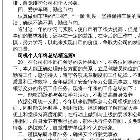
排，自觉维护公司和个人形象。
四、爱护车辆，勤俭节约
认真做到车辆的“三检”、“一保”制度，坚持保持车辆的
洁，确保不滴不漏，勤俭节约。
通过这一年的学习与实践，使自己有了很大提高，但是
事们的要求相比，还存在一定的差距，在今后的工作中，
慎，努力学习，以此来实现自己的价值，争取为公司的发
的力量。
司机个人年终总结精选篇9
20__在公司和本部门领导的关怀协助下，在各位同事的
下，本人能正确处理好各方面的关系，立足驾驶员岗位的
勤奋工作，恳切待人，遵守各项规章制度和工作纪律，不
质量和工作效率，全年做到了安全行车万公里无事故，较
领导交办的各项工作任务。现将一年来的工作总结如下：
一、能够踊跃参与各项学习活动，不断提高自身素养
依据公司统一支配，今年以来能踊跃参与公司组织的企
训，同时能关怀时事，利用报纸、播送刚好了解国家大事
想上和党保持高度相同；在行动上做到与上级的要求和公
持相同，自身素养有明显提高，能在执行任务期间，文明
待客，热忱效劳，自觉维护单位和个人的形象。
二、谨慎钻研本职业务，确保安全行驶无事故