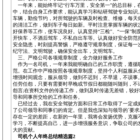
一年来，能始终牢记“行车万里，安全第一”的总目标，
中，结合自身工作要求，能认真学习和钻研驾驶专业知识
车辆，勤俭节约，对所驾驶的车辆及时检查、维修，每天
的清洁工作，做到车子每日如新。平时注意掌握车辆的状
好保养等工作，使车况良好。认真坚持“三检”、“一保”制
开快车，不酒后驾车，不私自出车等。认真做好安全防范
安全隐患，时刻提高警惕，严格遵守规章制度，保证每一
纪守法、文明驾驶，确保安全出车，文明驾车。
三、严格公司各项规章制度，全力做好服务工作
作为一名司机，一年来我能明确自己的工作职责，遵循
范。在工作中严格按照各项规章制度，坚持个人利益服从
增强时间观念，服从领导，做到不迟到，不早退，不误事
任劳任怨，只要有需要时早晚或节假日都能随叫随到，不
怨言;在资料文件的传递工作，做到及时传递无差错，较好
导和同事所交给的工作和任务。
已经过去，我在安全驾驶方面和日常工作取得了一定成
了公司领导和同事们的肯定。但是我也深知与领导的`要求
存在一定的差距，在新的一年里，我将会发扬优势，克服
学习，不断提高自己，进一步增强服务意识，争取公司的
大的贡献。
司机个人年终总结精选篇2