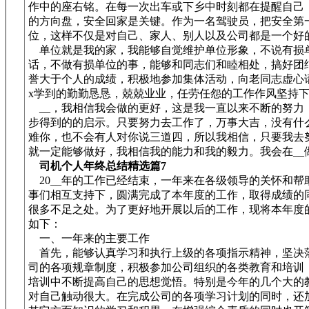
作中的座右铭。在每一次出车或下乡中时刻都在提醒自己
的方向盘，安全回家是关键。作为一名驾驶员，把安全第
位，这样不仅是对自己、家人、别人以及公司都是一个好
单位就是我的家，我能够自觉维护单位形象，不说有损
话，不做有损单位的事，能够和同志们和睦相处，搞好团
誉大于个人的成绩，积极地参加集体活动，向老同志虚心
x学到的勤勤恳恳，兢兢业业，任劳任怨的工作作风坚持
__，我相信我会做的更好，这是我一直以来不断的努力
步得到的的启示。只要努力去工作了，万事大吉，没有什
难你，也不会有人对你说三道四，所以我相信，只要我去
就一定能够做好，我相信我的能力和我的毅力。我会在__
司机个人年终总结精选篇7
20__年的工作已经结束，一年来在各级领导的关怀和帮
事们相互支持下，圆满完成了本年度的工作，取得成绩的
很多不足之处。为了更好地开展以后的工作，现将本年度
如下：
一、一年来的主要工作
首先，能够认真学习和执行上级的各项指示精神，坚决
司的各项规章制度，积极参加公司组织的各类教育和培训
培训中不断提高自己的思想觉悟。特别是今年的几个大的
对自己触动很大。在完成公司的各项学习计划的同时，还