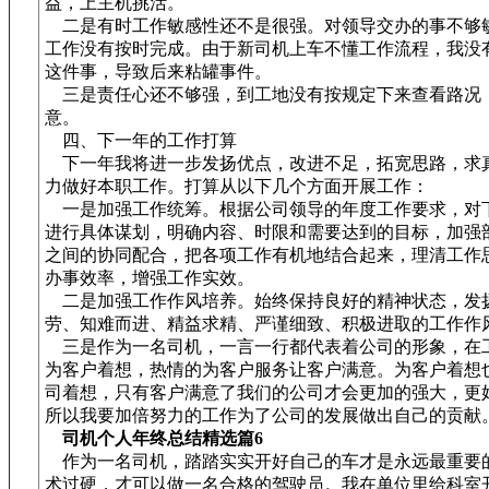
益，上主机挑活。
二是有时工作敏感性还不是很强。对领导交办的事不够
工作没有按时完成。由于新司机上车不懂工作流程，我没
这件事，导致后来粘罐事件。
三是责任心还不够强，到工地没有按规定下来查看路况
意。
四、下一年的工作打算
下一年我将进一步发扬优点，改进不足，拓宽思路，求
力做好本职工作。打算从以下几个方面开展工作：
一是加强工作统筹。根据公司领导的年度工作要求，对
进行具体谋划，明确内容、时限和需要达到的目标，加强
之间的协同配合，把各项工作有机地结合起来，理清工作
办事效率，增强工作实效。
二是加强工作作风培养。始终保持良好的精神状态，发
劳、知难而进、精益求精、严谨细致、积极进取的工作作
三是作为一名司机，一言一行都代表着公司的形象，在
为客户着想，热情的为客户服务让客户满意。为客户着想
司着想，只有客户满意了我们的公司才会更加的强大，更
所以我要加倍努力的工作为了公司的发展做出自己的贡献
司机个人年终总结精选篇6
作为一名司机，踏踏实实开好自己的车才是永远最重要
术过硬，才可以做一名合格的驾驶员。我在单位里给科室