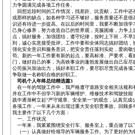
力争圆满完成各项工作任务。
回想近段时间的工作情况，找差距、比贡献，工作中还
或那样的缺点，如各种学习还不够好，服务质量还不是很
识还有待进一步提高。在以后的时间里，我要不断加强学
己身心修养，努力改造自己的世界观，克服困难，力争上
点，搞好服务，加强团结，遵守纪律，按时上下班，不早
到，诚心实意接受批评。工作中要和全体同志搞好团结，
强化安全意识和服务意识，把安全责任落到实处，爱岗敬
苟。新的一年工作要有新的起点，要高标准、严要求，看
门，做好自己的事，为高铁事业的蓬勃发展做出自己应尽
公司振兴加油出力，搞好本职工作，要尽职尽责完成各项
争取做一名称职合格的好职工。
司机个人年终总结精选篇3
在一年的驾驶工作中，我严格遵守道路安全相关法规和
并在工作中不但学习新的车辆维护、维修技术和驾驶技能
践中逐渐树立起“严守规章、安全第一”的观念，认真完成
各项工作，一年来从未出现过重大安全职责事故。回顾多
我主要作了以下几个方面：
一、工作状况
一年来，我紧紧围绕安全行车、服务至上，重点做了以
（一）认真做好给领导的车辆服务工作。为了更好的为