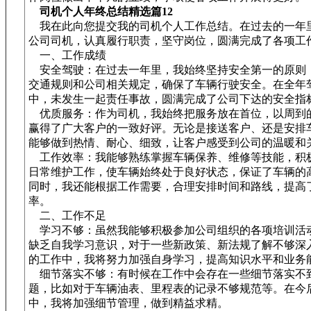
司机个人年终总结精选篇12
我在此向您提交我的司机个人工作总结。在过去的一年
公司司机，认真履行职责，坚守岗位，圆满完成了各项工
一、工作成绩
安全驾驶：在过去一年里，我始终坚持安全第一的原则
交通规则和公司相关规定，确保了车辆行驶安全。在全年
中，未发生一起责任事故，圆满完成了公司下达的安全指
优质服务：作为司机，我始终把服务放在首位，以周到
赢得了广大客户的一致好评。无论是接送客户、还是安排
能够做到热情、耐心、细致，让客户感受到公司的温暖和
工作效率：我能够熟练掌握车辆保养、维修等技能，积
日常维护工作，使车辆始终处于良好状态，保证了车辆的
同时，我还能根据工作需要，合理安排时间和路线，提高
率。
二、工作不足
学习不够：虽然我能够积极参加公司组织的各项培训活
缺乏自我学习意识，对于一些新政策、新法规了解不够深
的工作中，我将努力加强自身学习，提高知识水平和业务
细节落实不够：有时候在工作中会存在一些细节落实不
题，比如对于车辆油表、里程表的记录不够规范等。在今
中，我将加强细节管理，做到精益求精。