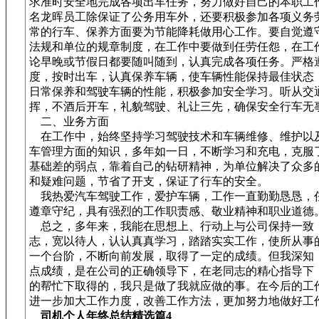
求准时安全地完成各项出车任务，努力做好自己的本职工
名龙晖员工除保证了公务用车外，还要积极参加各项义务
常的行车、保养方面要为节能降耗做用心工作。要自觉遵
法规和单位的规章制度，在工作中要做到任劳任怨，在工
论早晚或节假日都要随叫随到，认真完成各项任务。严格
度，按时出车，认真保养车辆，使车辆性能保持最佳状态
日常保养和驾驶车辆的性能，积极参加安全学习。听从交
挥，不酒后开车，礼貌驾驶、礼让三先，确保安全行车无
二、业务方面
在工作中，始终坚持学习驾驶技术和车辆维修、维护以
车管理方面的知识，多年如一日，不断学习和充电，克服
基础差的弱点，靠着自己的钻研精神，为单位解决了众多
和疑难问题，节省了开支，保证了行车的安全。
我热爱汽车驾驶工作，爱护车辆，工作一直勤勤恳恳，
遵章守纪，具有强烈的工作职责感、敬业精神和职业道德
总之，多年来，我能在思想上、行动上与公司保持一致
志，宽以待人，认认真真学习，踏踏实实工作，使所从事
一个台阶，不断向前发展，取得了一定的成绩。但我深知
点成绩，是在公司的正确领导下，在老同志的精心指导下
的帮忙下取得的，我只是做了我就应做的事。在今后的工
进一步加大工作力度，改善工作方法，更加努力地做好工
司机个人年终总结精选篇4