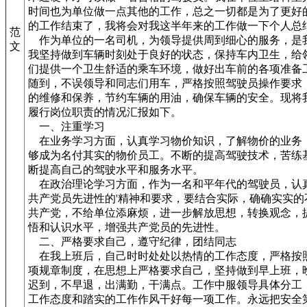
时间也为单位做一点其他的工作，总之一切都是为了更好
的工作结束了，我将会对我这半年来的工作做一下个人总
范
作为单位的一名司机，为领导提供周到细心的服务，是
文
我坚持做到车辆时刻处于良好的状态，保持车内卫生，给
们提供一个卫生舒适的乘车环境，做好出车前的各项准备
随到，不误领导和同志们用车，严格按照驾驶员操作要求
的维修和保养，节约车辆的用油，确保车辆的安全。现将
履行岗位职责的情况汇报如下。
一、注重学习
在业务学习方面，认真学习物价知识，了解物价的业务
够成为名付其实的物价员工。不断的提高驾驶技术，苦练
断提高自己的驾驶水平和服务水平。
在政治理论学习方面，作为一名和平年代的驾驶员，认
共产党员先进性的'精神和要求，要结合实际，确确实实的
共产党，不给单位添麻烦，进一步解放思想，转换观念，
悟和认识水平，增强共产党员的先进性。
二、严格要求自己，遵守纪律，团结同志
在我上班后，自己时时处处以热情的工作态度，严格按
项规章制度，在思想上严格要求自己，坚持做到早上班，
迟到，不早退，出满勤，干满点。工作中服领导具体分工
工作态度和踏实的工作作风干好每一项工作。永远把安全