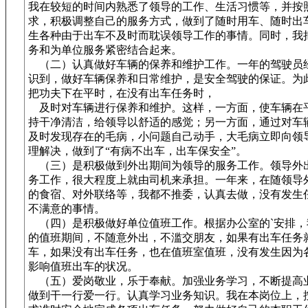
我在较短的时间内熟悉了领导的工作、生活习惯等，并按
求，积极调整自己的服务方式，做到了随时用车、随时出
生各种由于出车不及时而耽误领导工作的事情。同时，我
务和为单位服务紧密结合起来。
（二）认真做好车辆的保养和维护工作。一年的驾驶员
识到，做好车辆保养和日常维护，是安全驾驶的保证。为
把功夫下在平时，在没有出车任务时，
及时对车辆进行保养和维护。这样，一方面，使车辆在
持干净清洁，给领导以舒适的感觉；另一方面，通过对车
及时发现存在的毛病，小问题自己动手，大毛病立即向领
理解决，做到了“有病不出车，出车保安全”。
（三）是积极做到外出期间为领导的服务工作。领导外
务工作，很大程度上就由司机来承担。一年来，在随领导
的食宿、对外联络等，我都不推委，认真去做，没有发生
不满意的事情。
（四）是积极做好单位值班工作。根据办公室的`安排，
的值班期间，不随意外出，不滥交朋友，如果有出车任务
车，如果没有出车任务，也在值班室值班，没有发生因为
影响值班出车的状况。
（五）爱岗敬业，乐于奉献。加强业务学习，不断提高
做到干一行爱一行。认真学习业务知识。我在本岗位上，