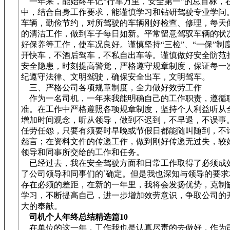
一年来，能始终牢记“行车万里，安全第一”的总目标，
中，结合自身工作要求，能谨慎学习和钻研驾驶专业学问
车辆，勤俭节约，对所驾驶的车辆刚好检查、修理，每天
的清洁工作，做到车子每日如新。平常留意驾驭车辆的状
好保养等工作，使车况良好。谨慎坚持“三检”、“一保”制
开快车，不酒后驾车，不私自出车等。谨慎做好安全防范
安全隐患，时刻提高警觉，严格遵守规章制度，保证每一
纪遵守法律、文明驾驶，确保安全出车，文明驾车。
三、严格公司各项规章制度，全力做好效劳工作
作为一名司机，一年来我能明确自己的工作职责，遵循
准。在工作中严格遵照各项规章制度，坚持个人利益听从
增加时间观念，听从领导，做到不迟到，不早退，不误事
任劳任怨，只要有须要时早晚或节假日都能随叫随到，不
怨言；在资料文件的传递工作，做到刚好传递无过失，较
领导和同事所交给的工作和任务。
已经过去，我在安全驾驶方面和日常工作取得了必须成
了公司领导和同事们的`确定。但是我也深知与领导的要求
存在必须的差距，在新的一年里，我将会发扬优势，克制
学习，不断提高自己，进一步增加效劳意识，争取公司的
大的奉献。
司机个人年终总结精选篇10
在单位的这一年，工作我也是认真尽责的去做好，作为