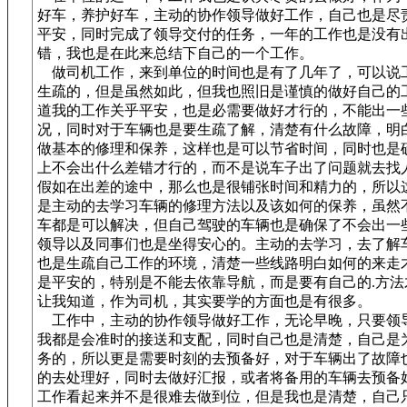
好车，养护好车，主动的协作领导做好工作，自己也是尽
平安，同时完成了领导交付的任务，一年的工作也是没有
错，我也是在此来总结下自己的一个工作。
做司机工作，来到单位的时间也是有了几年了，可以说
生疏的，但是虽然如此，但我也照旧是谨慎的做好自己的
道我的工作关乎平安，也是必需要做好才行的，不能出一
况，同时对于车辆也是要生疏了解，清楚有什么故障，明
做基本的修理和保养，这样也是可以节省时间，同时也是
上不会出什么差错才行的，而不是说车子出了问题就去找
假如在出差的途中，那么也是很铺张时间和精力的，所以
是主动的去学习车辆的修理方法以及该如何的保养，虽然
车都是可以解决，但自己驾驶的车辆也是确保了不会出一
领导以及同事们也是坐得安心的。主动的去学习，去了解
也是生疏自己工作的环境，清楚一些线路明白如何的来走
是平安的，特别是不能去依靠导航，而是要有自己的.方法
让我知道，作为司机，其实要学的方面也是有很多。
工作中，主动的协作领导做好工作，无论早晚，只要领
我都是会准时的接送和支配，同时自己也是清楚，自己是
务的，所以更是需要时刻的去预备好，对于车辆出了故障
的去处理好，同时去做好汇报，或者将备用的车辆去预备
工作看起来并不是很难去做到位，但是我也是清楚，自己