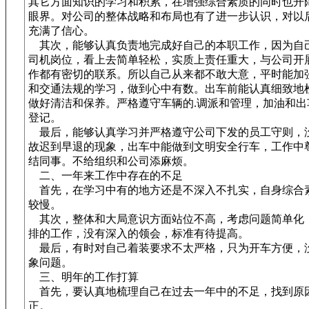
其它方面知识的学习和积累，在增强综合素质的同时也开
眼界。对公司的整体战略和布局也有了进一步认识，对以
充满了信心。
其次，能够认真负责地完成好自己的本职工作，因为自
司机岗位，看上去简单轻松，实质上责任重大，与公司开
作都有密切的联系。所以自己从来都不敢大意，平时能加
和交通法规的学习，做到心中有数。出车前能认真细致地
做好清洁和保养。严格遵守车辆的.调派和管理，加油和出
登记。
最后，能够认真学习并严格遵守公司下发的员工守则，
故迟到早退的现象，出车中能做到文明安全行车，工作中
结同事。不给组织和公司添麻烦。
二、一年来工作中存在的不足
首先，在学习中有的地方还是不深入不扎实，自身综合
较慢。
其次，整体和大局意识方面站位不高，考虑问题简单化
排的工作，没有深入的领会，标准有待提高。
最后，有时对自己着装要求不太严格，只为开车方便，
象问题。
三、明年的工作打算
首先，要认真地梳理自己在过去一年中的不足，找到原
正。