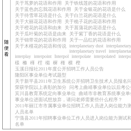
关于茑萝的花语和作用
关于铁线莲的花语和作用
关于蓝色勿忘我花语和作用
关于金银花的花语是什么
关于待雪草花语是什么
关于白兰花的花语是什么
关于大丽花花语和作用
关于桅子花的花语和作用
关于橙花的花语和由来
关于菖蒲花的花语是什么
关于瓜叶菊的花语是由来
关于紫丁香的花语是什么
关于锦带花的花语和作用
关于一品红的花语和作用
随
interplanetary dust
interplanetar
关于木槿花的花语和传说
便
interplanetary travel
interplaneta
看
interplay
interpoint
Interpol
interpolate
interpolated
interpo
樣
樤
樥
樦
樧
樨
権
横
樫
玉溪日报社2011年度公开招聘工作人员公告
隆阳区事业单位考试题型
关于新平县2011年卫生系统公开招聘卫生技术人员报名
荣获学院以上表彰的加分
问考上曲靖事业单位以后考公
宾川县教育系统定向事业单位
曲靖市非教育系统事业单
事业单位进面试想放弃，请问老师需要些什么程序？
2011年丽江市市属事业单位招聘工作人员进入岗位能力
人员名单
宁蒗县2011年招聘事业单位工作人员进入岗位能力测试
名单