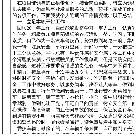
在项目部领导的正确带领下，结合岗位实际，树立为领
机关服务，为高铁事业发展服务的思想，较好地完成了组
的各项工作。下面我就个人近期的工作情况做出以下总结
一、立足本职干好工作
回顾20__年工作，自己能够勤奋学习，努力工作，认真
作任务，积极参加项目部组织的各项活动，努力学习，不
素质。自己作为一名汽车驾驶员，努力做到马达一响，集
轮一转，注意安全，车行万里路，开好每一步，十分把握
下三分防意外。平时总有一种责任感和安全感，在工作中
个清醒的头脑，虽然驾驶员的工作很单调，但是它确实能
自豪感，这种工作要求有很强的责任心，驾车中来不得半
中精力，按章操作，十次事故九次快，思想麻痹事故来，
够时时把安全二字放心间，爱岗敬业，吃苦耐劳，行车时
全，工作中做好服务，以服务为本，决不让人等车，做到
就要在哪里，行车中做到安全第一，中速行驶不开英雄车
车、疲劳驾车、赌气驾车，不抢超、抢会，集中思想行驶
章驾驶，做到礼让三先，牢记自己的责任，树立安全第一
心操作，谨慎驾驶，防止任何事故的发生，保证安全行车
到遇有情况不明，雨雪雾天气视线不清，以及通过交叉路
道和繁华路段时，减速缓慢通行，避免事故发生和人身安
爱护车辆，勤俭节约。在车辆维修方面，自己做到了先