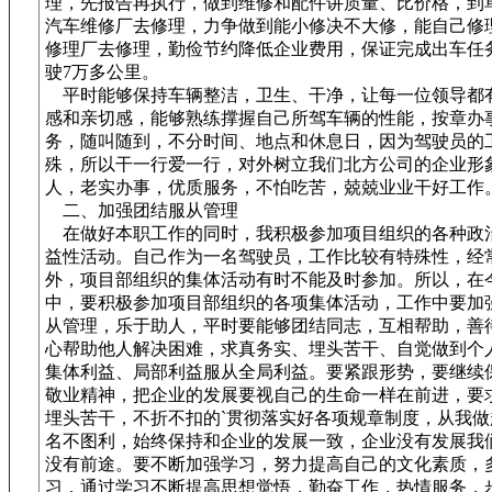
理，先报告再执行，做到维修和配件讲质量、比价格，到
汽车维修厂去修理，力争做到能小修决不大修，能自己修
修理厂去修理，勤俭节约降低企业费用，保证完成出车任
驶7万多公里。
平时能够保持车辆整洁，卫生、干净，让每一位领导都
感和亲切感，能够熟练撑握自己所驾车辆的性能，按章办
务，随叫随到，不分时间、地点和休息日，因为驾驶员的
殊，所以干一行爱一行，对外树立我们北方公司的企业形
人，老实办事，优质服务，不怕吃苦，兢兢业业干好工作
二、加强团结服从管理
在做好本职工作的同时，我积极参加项目组织的各种政
益性活动。自己作为一名驾驶员，工作比较有特殊性，经
外，项目部组织的集体活动有时不能及时参加。所以，在
中，要积极参加项目部组织的各项集体活动，工作中要加
从管理，乐于助人，平时要能够团结同志，互相帮助，善
心帮助他人解决困难，求真务实、埋头苦干、自觉做到个
集体利益、局部利益服从全局利益。要紧跟形势，要继续
敬业精神，把企业的发展要视自己的生命一样在前进，要
埋头苦干，不折不扣的`贯彻落实好各项规章制度，从我做
名不图利，始终保持和企业的发展一致，企业没有发展我
没有前途。要不断加强学习，努力提高自己的文化素质，
习，通过学习不断提高思想觉悟，勤奋工作，热情服务，