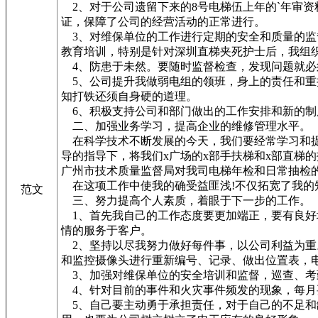
2、对于公司遗留下来的8号电梯伍上年的`年审资
证，保障了公司的经营活动的正常进行。
3、对维保单位的工作进行定期的安全和质量的监
教育培训，特别是针对深圳直梯夹死护士后，我组
4、防患于未然。要随时监督检查，发现问题就必
5、公司提升我做弱电组的领班，身上的责任和重
知打铁还须自身硬的道理。
6、积极支持公司和部门做出的工作安排和新的制
二、加强业务学习，提高企业的维修管理水平。
在科学技术不断发展的今天，我们要经常学习和提
导的指导下，将我们x广场的x部手扶梯和x部直梯
广州市技术质量监督局对我司电梯年检和日常抽检
在这项工作中使我的确受益匪浅!不仅拓宽了我的
范文
三、努力提高个人素质，着眼于下一步的工作。
1、首先我自己的工作态度要更加端正，要有良好
情的服务于客户。
2、坚持以尽我努力做好每件事，以公司利益为重
和监控摄像头进行重新编号、记录、做出位置表，
3、加强对维保单位的安全培训和监督，巡查、考
4、针对目前的事件和火灾事件频发的现象，每月
5、自己要主动勇于承担责任，对于自己的不足和