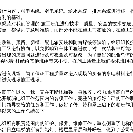
计内容，强电系统、弱电系统、给水系统、排水系统进行逐一
有利的基础。
规范对我们管理的.施工班组进行技术、质量、安全的技术交底
变更，都做到了及时准确，而部分不能在施工前签证的，在施工
质量、预留、切槽、配电箱安装和防雷焊接等缺陷，给班组长
施工队进行协商，以免影响到主体工程进度，对二次结构中可能
出现的质量问题进行及时检查及时整改。为了更好的配合总体
走场地清”杜绝给其他班组带来不便。在施工质量上我们要求班组
进入现场，为了保证工程质量对进入现场的所有的水电材料进
料进入现场施工现场。
的本职工作以来，我一直在不断地加强自身修养，努力地提高自
地开展弱电组工作范围内的各项工作，完整的履行好自己的工作
门领导交给的任务和工作，做好了传、带和承上启下的领班作
年以来的工作总结如下：
组所有职责范围内的维护、保养、维修工作，重点侧重了电梯
8部日立电梯的所有到站灯、楼层显示屏和外呼板，做到了公司