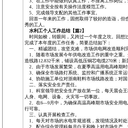
3、在工作中能做到认真工作，不擅离工作岗位，
4、注意安全按有关操作法度模范工作。
5、完成领导支配的其他工作事宜。
回首一年来的工作，固然取得了较好的造诣，但也
秀的工人。
水利工个人工作总结【篇2】
时间如梭，转眼间，又跨过一个年度之坎。回想过
完成了本年度的工作任务，简要总结如下：
一、精诚团结，攻坚克难，市场供电网改造顺利
1、随着市场发展今年供电改造工作的重中之重。全组成
造线路12.832千米，铺设高低压铜芯电缆270
2、由于市场发展繁荣，在夏季高温用电高峰期时
3、确保全市场路灯系统、监控和广播系统正常运
4、协助施工单位对浙南鞋料市场线路改造；对国
二、落实安全生产责任。
1、科室领导把安全生产放在第一位，每天晨会王
人身、电网、设备、火灾等一切事故。
2、在6—9月中，为确保高温高峰期市场安全用
行可靠。
三、认真开展检查工作。
1、每天对市场的水电常规巡视，发现情况及时处理
2、配合综合管理科每月白天和晚上对市场生产、