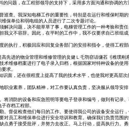
料的问题，在工程部领导的支持下，采用多方面沟通和协调的方法
督巡查。我深知电梯工作的重要性，特别是在运行和维保时期的
织维保单位和弱电组的人员进行了二次专题讨论。
须解决问题，决不能草草了事，电梯管理工作的一种考验和责任
担我义不容辞。因此，在平时的工作中，我不仅要求自己班组成
度的执行，积极回应和回复业务部门的安排和指令，使得工程部
高先进的物业管理和维修管理的炱健Ｌ乇鹗窃诘缣萏刂稚璞刚
的技术维修档案进行了电子录入归档，根据国家对特种设备的使用
的要求。
知识面，还在很程度上提高了我的技术水平，也使我对更高层次
地职业素养，团队精神，对工作要认真负责，坚决服从领导安排
。将消防的设备和应急照明等要电子登录和编号，做到有记录、
电子存档工程部。
勤。督促检查他们每日的工作。要使得我公司的设备安全运行，
要对员工和维保单位进行安全培训和教育。确保我们负责范围的
缺点勇于接受批评，并努力去改正。马上行动，提高执行力。勇