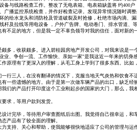
备与线路检查工作。整改了无电表箱、电表箱缺盖将 约400户
、广播监控系统检查，并作好检查记录。发现异常情况随时调整
坏的给水龙头和消防栓及管道破裂及时抢修，杜绝市场内滴、漏
线杆及拉线等用电设备 ，户外广告牌、电动卷门、排水管道、等
有不足的地方，但是我一定不辜负领导对我的信任，面对新的
颇多，收获颇多。进入碧桂园房地产开发公司，对我来说是一
业业、争创一流、工作愉快、亲如一家”是我这近一年来的切身
作原理有了更深入的理解，从毛工身上学到了很多东西。比如
一行三人，在没有翻译的情况下，克服当地天气炎热和饮食不适
也有一些遗憾的地方。由于是第一次做车辆产品的出口，缺乏经
用我们的产品打开印度这个工业刚起步的国家的大门，那么，我
议要求，等用户款到发货。
设计完毕，等待用户审查图纸后出图。我觉得自己很幸运，和
动态产品有了较全面的理解。
力支持、关心和帮助，使我能够很快地适应了公司的管理与运