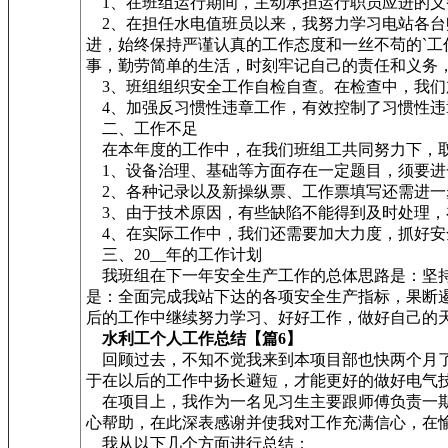
1、在班组运行期间，主动承担运行职员应进的义
2、在担任水电值班员以来，我努力学习电站各台
进，始终保持严谨认真的工作态度和一丝不苟的`
事，勤劳简单的生活，时刻牢记自己的责任和义务
3、班组组织安全工作自检自查。在检查中，我们
4、加强反习惯性违章工作，有效控制了习惯性违
二、工作不足
在本年度的工作中，在我们班组工共同努力下，取
1、设备治理、基础等方面存在一定题目，须要进
2、各种记录以及新操纵票、工作票填写还需进一
3、由于技术原因，有些缺陷不能得到及时处理，
4、在实际工作中，我们还需要加大力度，抓好安
三、20__年的工作计划
我班组在下一年安全生产工作的总体思路是：坚持
是：全面完成我站下达的各项安全生产指标，果断
后的工作中继续努力学习、好好工作，做好自己的
水利工个人工作总结【篇6】
回顾过去，不知不觉我来到本项目部也快两个月了
于在以后的工作中扬长避短，才能更好的做好电气
在项目上，我作为一名见习生主要跟师傅负责一期工
心帮助，在此深表感谢并使我对工作充满信心，在
我从以下几个方面进行总结：