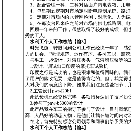
3、配合管理一科、二科对店面户内电表箱、用电设
4、每星期五定期对市场定时断电控制系统、路灯
5、定期对市场内给水管网检测，对老化、人为破
6、在每次台风来临之前对市场内供电线路网、电
回顾一年来的工作，虽然取得了较好的成绩，但也
秀的工人。
水利工个人工作总结【篇3】
时光飞逝，转眼间到公司工作已经快一年了，感受
力的机会。“管理规范、运作有序、各司其职、兢兢
与毛工一起设计，对液压夹头，气液增压泵等的工
1.设计、调试出口印度的摩托车试验机
印度之行是成功的，也是艰难和值得回味的。我们
了用户的验收纪要，这是值得肯定的。但，我觉得
人对我们的满意度下降。如果我们注意这些细节，
2.主管设计pws-j20b1
此试验机已经交检完毕，各项指标达到了技术协
3.参与了pnw-b5000的设计
此产品我在车工的指导下参与了设计，目前图纸已
高、人品好的动态人物，是他们让我在短时间内对
在此，首先特别感谢公司领导和同事们给予我的大
水利工个人工作总结【篇4】