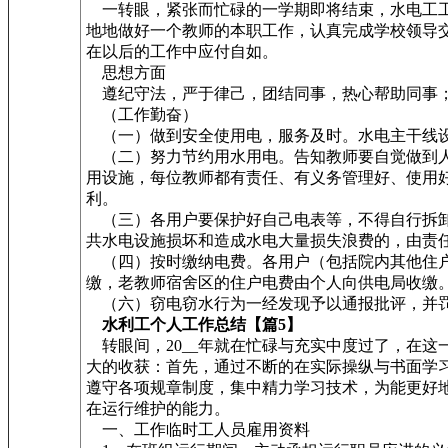
一转眼，紧张而忙碌的一学期即将结束，水电工工
地地做好一个教师的本职工作，认真完成学校领导
在以后的工作中应付自如。
思想方面
遵纪守法，严于律己，团结同事，热心帮助同事；
（工作勤奋）
（一）做到安全使用电，服务及时。水电主干线设
（二）努力节约用水用电。告知教师要自觉做到人
用设施，每位教师都有责任、有义务管理好、使用
利。
（三）各用户要保护好自己电表等，不得自行拆卸
共水电设施损坏和造成水电大量损失浪费的，由责
（四）按时缴纳电费。各用户（包括院内其他住户
缴，老教师宿舍区的住户电费由个人向供电局收缴
（六）窃电窃水行为一经发现予以通报批评，并
水利工个人工作总结【篇5】
转眼间，20__年就在忙碌与充实中度过了，在
大的收获：首先，通过不断的在实际操纵与书面学
遵守各项规章制度，集中精力学习技术，为能更好
在运行维护的能力。
一、工作临时工人员雇用资料