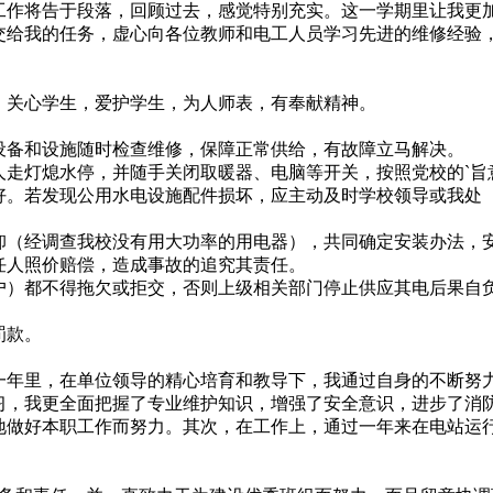
作将告于段落，回顾过去，感觉特别充实。这一学期里让我更
交给我的任务，虚心向各位教师和电工人员学习先进的维修经验
关心学生，爱护学生，为人师表，有奉献精神。
备和设施随时检查维修，保障正常供给，有故障立马解决。
走灯熄水停，并随手关闭取暖器、电脑等开关，按照党校的`旨
好。若发现公用水电设施配件损坏，应主动及时学校领导或我处
（经调查我校没有用大功率的用电器），共同确定安装办法，
任人照价赔偿，造成事故的追究其责任。
）都不得拖欠或拒交，否则上级相关部门停止供应其电后果自
。
罚款。
这一年里，在单位领导的精心培育和教导下，我通过自身的不断努
习，我更全面把握了专业维护知识，增强了安全意识，进步了消
地做好本职工作而努力。其次，在工作上，通过一年来在电站运