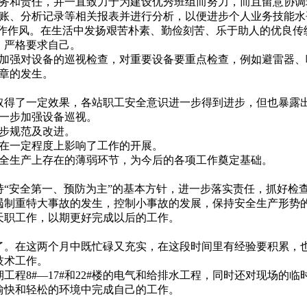
务和责任，并一直致力于为建设优秀班组而努力，而且留意协调
账、分析记录等相关报表并进行分析，以便进步个人业务技能水
工作作风。在生活中发扬艰苦朴素、勤俭刻苦、乐于助人的优良传
，严格要求自己。
加强对设备的巡视检查，对重要设备要重点检查，例如避雷器、
章的发生。
得了一定效果，各站职工安全意识进一步得到进步，但也暴露
一步加强设备巡视。
步规范及改进。
在一定程度上影响了工作的开展。
全生产上存在的薄弱环节，为今后的各项工作奠定基础。
“安全第一、预防为主”的基本方针，进一步落实责任，抓好检
遏制重特大事故的发生，控制小事故的发展，保持安全生产形势
天职工作，以期更好完成以后的工作。
。在这两个月中既忙碌又充实，在这段时间里有经验要积累，
技术工作。
程8#—17#和22#楼的电气和给排水工程，同时还对现场的
愉快和轻松的环境中完成自己的工作。