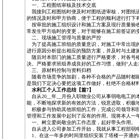
一、工程图纸审核及技术交底
我接到工程图纸时便及时对图纸进审核，对图纸设
的情况及时和甲方协商，便于工程的顺利进行打下
按审批的施工组织设计和施工方案及现行质量验收
常发生甲方临时的变更，对于能够在施工前签证的
二、现场施工管理与质量的严控
为了提高施工班组的质量意识，对施工中常出现的
进行原因分析提出相应的预防方案，并及时与土建
随后对本部门的施工质量进行严格要求，对各号楼
决。严格要求班组养成良好的工作习惯，做到“人
三、原材料控制与资料归档
随着市场竞争的加剧，各种不合格的产品随时都能
是我们下定决心要把这项工作做好，杜绝不合格材
水利工个人工作总结【篇7】
自从20__年__月份入职物业公司从事弱电电工
能，不断地探求新的有效的方法，锐意进取，积极
积极参与协助其他班组的工作，完成公司领导和部
管理和工作发展中起到了应有的作用。现将本人一
一、树立爱岗敬业的工作态度，起好带头作用。
自从进入公司参加工作开始，我就从事工程部弱电
1、在这一年多的时间里组织安装了塔楼一开通的