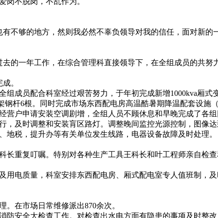
爱岗不脱岗，不乱作为。
有不够的地方，然则我必然不辜负领导对我的信任，面对新的
去的一年工作，在综合管理科直接领导下，在全组成员的共努
完成。
员配合科室经过艰苦努力，于年初完成新增1000kva厢式变压器
米；新架钢杆6根。同时完成市场东西配电房高温酷暑期降温配套设
经营户申请安装空调剧增，全组人员不顾休息和早晚完成了各组团
行，及时调整和安装肓区路灯。调整晚间监控光源控制，图像达
、地税，提升办等有关单位发生线路，电器设备故障及时处理。
科长重复叮嘱。特别对各种生产工具王科长和叶工程师亲自检查
电及用电质量，科室安排东西配电房、厢式配电室专人值班制，
。在市场日常维修派出870余次。
消防安全大检查工作。对检查出水电方面有隐患的事项及时整改