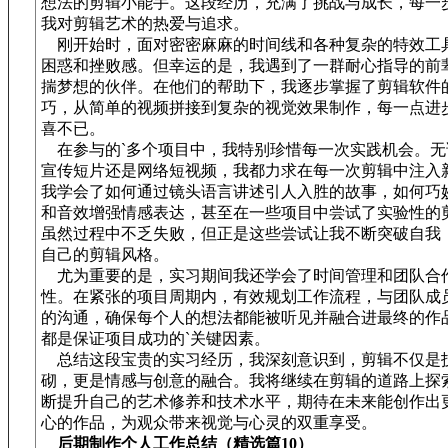
想法的剪辑小能手。这段经历，充满了挑战与成长，每一
我对剪辑艺术的热爱与追求。
刚开始时，面对密密麻麻的时间线和各种复杂的特效工
困惑和挫败感。但幸运的是，我遇到了一群耐心指导的前
揣梦想的伙伴。在他们的帮助下，我逐步掌握了剪辑软件
巧，从简单的视频拼接到复杂的视觉效果制作，每一点进
喜不已。
在参与的`多个项目中，我特别珍惜每一次实践机会。无
宣传短片还是网络短视频，我都力求在每一次剪辑中注入
我学会了如何通过镜头语言讲述引人入胜的故事，如何巧
和音效增强情感表达，甚至在一些项目中尝试了实验性的
虽然过程中不乏失败，但正是这些尝试让我不断突破自我
自己的剪辑风格。
尤为重要的是，实习期间我还学会了时间管理和团队合
性。在紧张的项目周期内，有效规划工作流程，与团队成
的沟通，确保每个人的想法都能被听见并融合进最终的作
都是保证项目成功的`关键因素。
总结这段宝贵的实习经历，我深刻意识到，剪辑不仅是
砌，更是情感与创意的融合。我将继续在剪辑的道路上探
断提升自己的艺术修养和技术水平，期待在未来能创作出
心的作品，为观众带来视觉与心灵的双重享受。
后期制作个人工作总结（精选篇10）