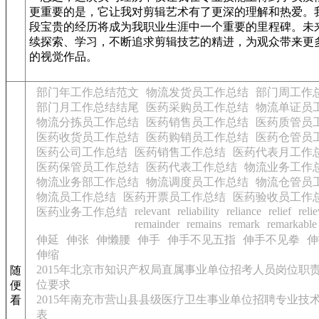
更重要的是，它让我对剪辑艺术有了更深的理解和热爱。
段宝贵的经历将成为我职业生涯中一个重要的里程碑。未
续探索、学习，不断追求剪辑技艺的精进，为观众带来更
的视觉作品。
部门年工作总结范文
物流发货员工作总结
部门周工作
部门月工作总结结尾
医药采购员工作总结
物流单证员
物流分拣员工作总结
医药销售员工作总结
医药质管员
医药收货员工作总结
医药购销员工作总结
医药仓管员
医药公司工作总结
医药销售工作总结
医药代表月工作
医药保管员工作总结
医药代表工作总结
物流业务工作
物流业务部工作总结
物流调度员工作总结
物流仓管员
物流员工作总结
医药开票员工作总结
医药验收员工作
relevant
reliability
reliance
relief
reli
医药业务工作总结
remainder
remains
remark
remarkable
伸延
伸张
伸懒腰
伸手
伸手不见五指
伸手不见拳
伸
伸缩
2015年北京市知识产权局直属事业单位招考人员岗位职
随
位要求
便
2015年南充市营山县县级医疗卫生事业单位招聘专业技
看
表