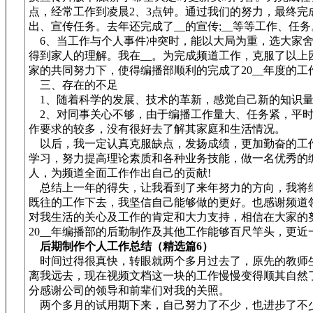
点，经常工作到凌晨2、3点钟。通过我们的努力，最终完成
出、宣传任务。去年还完成了__的宣传;__等等工作、任务
6、当工作与个人事件冲突时，能以大局为重，选大家舍
得到家人的理解。我在__。为完成频道工作，克服了以上
家的共同努力下，使得编播部顺利的完成了20__年度的工
三、存在的不足
1、随着科学的发展、技术的革新，感觉自己新的知识量
2、对同事关心不够，由于编播工作量大、任务紧，平时
作要求的较多，没有很好去了解其家庭和生活情况。
以后，我一定认真克服缺点，发扬成绩，更加勤奋的工
学习，努力提高理论素质和各种业务技能，做一名优秀的
人，为频道全面工作作出自己的贡献!
总结上一年的得失，让我看到了来年努力的方向，我将
既往的工作下去，我坚信自己能够做的更好。也感谢频道
对我生活的关心及工作的肯定和大力支持，相信在大家的
20__年编播部的后勤制作及其他工作能够百尺竿头，更近
后期制作个人工作总结（精选篇6）
时间过得很真快，转眼就两个多月过去了，原先的教师
离我远去，现在视频文档这一块的工作慢慢变得顺其自然
分感谢公司的领导和前辈们对我的关照。
两个多月的试用期下来，自己努力了不少，也进步了不