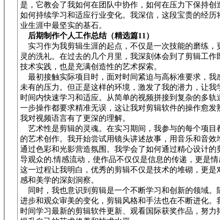
是，它教会了我如何在团队中协作，如何在压力下保持创
如何持续学习和适应行业变化。我深信，这段宝贵的经历
业生涯中最坚实的基石。
后期制作个人工作总结（精选篇11）
实习作为我剪辑生涯的起点，不仅是一次技能的磨练，
灵的洗礼。在过去的几个月里，我深刻体会到了剪辑工作
技术实践，也是充满创造性的艺术探索。
最初接触实际项目时，面对时间紧迫与高标准要求，我
未有的压力。但正是这样的环境，激发了我的潜力，让我
时间内快速学习和适应。从简单的视频拼接到复杂的多轨
一步操作都要求精准无误，这让我对剪辑软件的操作愈发
我对视频语言有了更深的理解。
艺术性是剪辑的灵魂。在实习期间，我参与的每个项目
的艺术创作。我开始尝试用镜头讲述故事，用音乐和音效
通过色彩和光影营造氛围。我学会了如何通过精心设计的
导观众的.情感流动，使作品不仅仅是信息的传递，更是情
这一过程让我明白，优秀的剪辑不仅是技术的堆砌，更是
感和美学的深刻洞察。
同时，我也意识到剪辑是一个不断学习和创新的领域。
进步和观众审美的变化，剪辑风格和手法也在不断进化。
时间学习最新的剪辑软件更新、观看国际获奖作品，努力