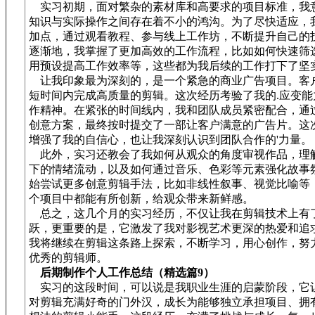
实习初期，面对繁杂的素材库和高要求的项目标准，我
知识与实际操作之间存在着不小的鸿沟。为了尽快适应，
加点，通过观看教程、参与线上工作坊，不断提升自己的
逐渐地，我掌握了更加高效的工作流程，比如如何快速筛
用预设提高工作效率等，这些都为我后续的工作打下了坚
让我印象最为深刻的，是一个紧急的商业广告项目。客
短时间内完成高质量的剪辑。这次经历考验了我的.应变能
作精神。在紧张的时间线内，我和团队成员紧密配合，通
创意方案，最终按时提交了一部让客户满意的广告片。这
增强了我的自信心，也让我深刻认识到团队合作的'力量。
此外，实习还教会了我如何从观众的角度审视作品，理
下的情绪流动，以及如何通过音乐、色彩等元素强化故事
始尝试更多创意剪辑手法，比如非线性叙事、视觉比喻等
个项目中都能有所创新，给观众带来新鲜感。
总之，这几个月的实习经历，不仅让我在剪辑技术上有
跃，更重要的是，它激发了我对影视艺术更深的热爱和追
我将继续在剪辑这条路上探索，不断学习，用心创作，努
优秀的剪辑师。
后期制作个人工作总结（精选篇9）
实习的这段时间，可以说是我职业生涯的启蒙阶段，它
对剪辑充满好奇的门外汉，成长为能够独立承担项目、拥