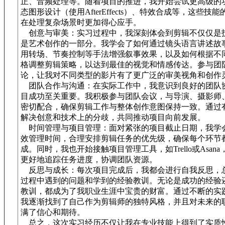
正、音频处理等。随着项目的推进，我开始尝试更高级的
态图形设计（使用AfterEffects）、特效合成等，这些技能
在处理复杂场景时更加得心应手。
创意与审美：实习过程中，我深刻体会到剪辑不仅仅是
是艺术创作的一部分。我学会了如何通过镜头语言讲述故
用转场、节奏控制等手法增强叙事效果，以及如何根据不
格调整剪辑策略，以达到最佳的视觉和情感传达。参与团
论，让我对不同类型的影片有了更广泛的审美视角和创作
团队合作与沟通：在实际工作中，我意识到良好的团队
目成功至关重要。我积极参与团队会议，与导演、摄影师
密切配合，确保剪辑工作与整体创作意图保持一致。通过
解决创意和技术上的分歧，共同推动项目向前发展。
时间管理与项目管理：面对紧张的项目截止日期，我学
效管理时间，合理安排剪辑任务的优先级，确保每个环节
成。同时，我也开始接触项目管理工具，如Trello或Asan
更好地追踪任务进度，协调团队资源。
反思与成长：每次项目完成后，我都会进行自我反思，
过程中遇到的问题和学到的经验教训。无论是成功的经验
教训，都成为了我职业生涯中宝贵的财富。通过不断的实
我逐渐找到了自己作为剪辑师的独特风格，并且对未来的
满了信心和期待。
总之，这次实习经历不仅让我在专业技能上得到了实质