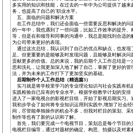
多实用的知识和技能，在过去的一年中为公司提供了越来
务，也提高了自己的`职业水平。
五、面临的问题和解决方案
在工作总结中，我们还会面临一些需要反思和解决的问
的一年中，我也遇到了一些问题，比如工作效率的提升、
等，但是在和领导和同事的沟通中，我总是能找到合适的
为公司带来更好的表现。
通过这次总结，我认识到了自己的优点和缺点，也发现
足。但更重要的是能够及时发现问题，且能够及时解决问
贡献更多的价值。总的来说，我的后期个人工作总结是一
思和洗礼，让我更加深入地了解了自己，掌握了更好的管
法，并为未来的工作打下了更加坚实的基础。
后期制作个人工作总结（精选篇3）
实习就是将学校里学习的专业理论知识与社会实践有机
实践检验自已应有的专业水平。根据学校教学计划的安排
进入了一家电视台的影视栏目组，开始了影视后期实习。通
我初步学会了如何将专业知识运用到实践中,增加了社会经
间，尽管能单独操作的机会不多，但我对栏目的策划、采
制作等也有了新的认识和了解。
首先，我们要完成一个电视节目，策划总是每个节目的关
电视栏目编导，通过对题材的确定、构思、拍摄以及对素