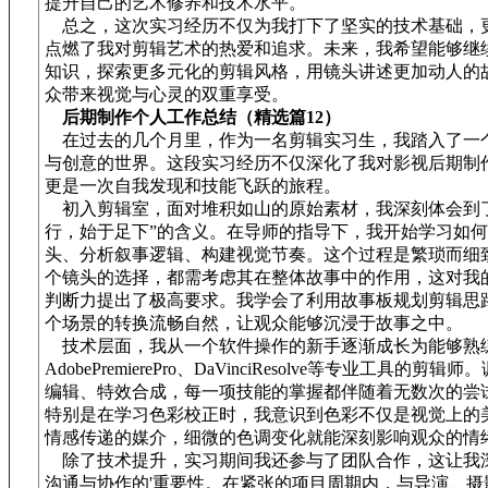
提升自己的艺术修养和技术水平。
总之，这次实习经历不仅为我打下了坚实的技术基础，
点燃了我对剪辑艺术的热爱和追求。未来，我希望能够继
知识，探索更多元化的剪辑风格，用镜头讲述更加动人的
众带来视觉与心灵的双重享受。
后期制作个人工作总结（精选篇12）
在过去的几个月里，作为一名剪辑实习生，我踏入了一
与创意的世界。这段实习经历不仅深化了我对影视后期制
更是一次自我发现和技能飞跃的旅程。
初入剪辑室，面对堆积如山的原始素材，我深刻体会到了
行，始于足下”的含义。在导师的指导下，我开始学习如
头、分析叙事逻辑、构建视觉节奏。这个过程是繁琐而细
个镜头的选择，都需考虑其在整体故事中的作用，这对我
判断力提出了极高要求。我学会了利用故事板规划剪辑思
个场景的转换流畅自然，让观众能够沉浸于故事之中。
技术层面，我从一个软件操作的新手逐渐成长为能够熟
AdobePremierePro、DaVinciResolve等专业工具的剪
编辑、特效合成，每一项技能的掌握都伴随着无数次的尝
特别是在学习色彩校正时，我意识到色彩不仅是视觉上的
情感传递的媒介，细微的色调变化就能深刻影响观众的情
除了技术提升，实习期间我还参与了团队合作，这让我
沟通与协作的'重要性。在紧张的项目周期内，与导演、摄