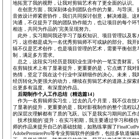
地拓宽了我的视野，让我对剪辑艺术有了更全面的认识。
在创意方面，我深刻体会到团队合作的力量。与导演、
音效设计师紧密协作，我们共同探讨创意，解决难题。这
沟通，不仅提升了我的团队协作能力，也让项目的每个环
相连，共同为作品的`完美呈现努力。
此外，实习期间我还学习了版权知识、项目管理以及客
巧，这些都是成为一名优秀剪辑师不可或缺的部分。我开
辑不仅是艺术创作，也是项目管理的艺术，需要平衡创意
制，满足多方需求。
总之，这段实习经历是我职业生涯中的一笔宝贵财富。
在剪辑技术上有了显著提升，更重要的是，它点燃了我对
热情，坚定了我在这个行业中深耕细作的决心。未来，我
经历转化为更强大的动力，继续在剪辑艺术的道路上探索
出更多有温度、有深度的作品。
后期制作个人工作总结（精选篇14）
作为一名剪辑师实习生，过去的几个月里，我不仅在技
了显著的提升，更重要的是，我对影视制作的整个流程以
的深层次理解都有了质的飞跃。以下是我实习期间的工作
技术技能的`提升：在实习初期，我主要通过学习和模仿
师的作品来提升自己的基础技能，如熟练掌握了FinalCutPr
AdobePremierePro等专业剪辑软件的操作，包括多轨道