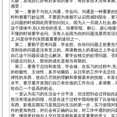
欠缺，发现自己好有好多知识要学，有好多技术没有掌握
感受：
第一，要善于与别人沟通，学会问。沟通是一种重要的技
时时都要巧妙运用。不要因为谁都不认识而感到陌生，更
么问题的时候因此而害怕问别人。因为人一旦踏入社会,都
这个团体中,别人给你的意见，你要听取、耐心、虚心地接
不懂的时候要学会问。没有人会因为你的问题浅显而笑话你
之,问是你学到东西最重要的途径之一。
第二，要勤于思考问题，学会想。在你问问题之前要先
否则你的问题是没有意义的。再请教他人的基础之上学会
自己这个问题应该怎么解决。要学会独立的处理问题。否
问题去问别人，那你的成长是相当有限的。
第三，要善于总结和发现，学会做。在实习的过程中,充
的积极性、主动性，多开动脑筋，从日常的工作中去总结
律性的东西，使自己尽快的理解和掌握基本的技能，丰富
水平。要尽量开发我们自己有价值的工作办法，多请教，
给自己一个提高的机会。
一直认为实习的生活会十分平淡，但没想到会过得如此
然没有现金的回报，但是在这个过程中我却收获了比金钱
东西。影视后期实习是我迈向生活的第一步，实习使我对
作的更加热忱，对社会有正确的认知，对工作中遇到的问
理，懂得更好地与人交往等等都有着非常重要的意义，实