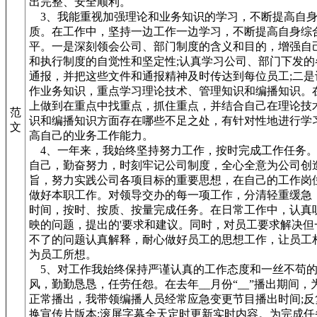
出完整、安全顺利。
3、我能重视加强理论和业务知识的学习，不断提高自
质。在工作中，坚持一边工作一边学习，不断提高自身综
平。一是深刻领会公司、部门制度的含义和目的，增强自
和执行制度的自觉性和坚定性;认真学习公司、部门下发的
通报，并把这些文件和通报精神及时传达到每位员工;二是
作业务知识，重点学习理论技术、管理知识和编播知识。
上做到在重点中找重点，抓住重点，并结合自己在理论技
范
识和编播知识方面存在哪些不足之处，有针对性地进行学
文
高自己的业务工作能力。
4、一年来，我始终坚持努力工作，按时完成工作任务。
自己，勤奋努力，时刻牢记公司制度，全心全意为公司创
旨，努力实践公司各项目标的重要思想，在自己的工作岗
做好本职工作。对领导交办的每一项工作，分清轻重缓急
时间，按时、按质、按量完成任务。在日常工作中，认真
映的问题，提出的'要求和建议。同时，对员工要求解决但
不了的问题认真解释，耐心做好员工的思想工作，让员工
为员工所想。
5、对工作我始终保持严谨认真的工作态度和一丝不苟
风，勤勤恳恳，任劳任怨。在去年__月份“__”播出期间，
正常播出，我带领编播人员经常应急变更节目播出时间;反
换宣传片版本;滚屏字幕全天定时更新实时内容。为完成任