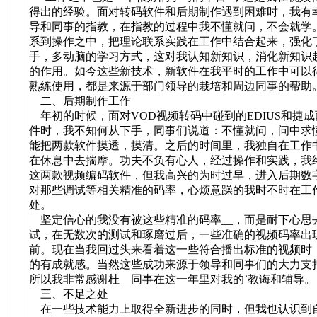
得出的经验。面对转码软件和后期制作遇到困难时，我有
导和同事的指教，在指教的过程中我不懂就问，不会就学
系到操作之中，把理论联系实践在工作中结合起来，强化
手，多动脑的学习方式，这对我认知新知识，消化新知识
的作用。如今这些新技术，新软件在我平时的工作中可以
熟练使用，都是来源于部门领导的栽培和周边同事的帮助
二、后期制作工作
年初的时候，面对VOD视频转码中碰到的EDIUS和捷
件时，我不知何从下手，同事们说道：不懂就问，问中求
能把两款软件摸透，摸清。之后的时间里，我独自在工作
在休息中去揣摩。功夫不负有心人，经过操作和实践，我
这两款视频编码软件，但我高兴的为时过早，进入后期数
对那些调试等相关精准的码率，心烦意躁的我时不时在工
处。
坚定信心的我没有被这些精准的码率__，而是耐下心思
试，在无数次的测试和琢磨过后，一些准确的视频码率出
前。现在当我回过头来看着这一些符合播出标准的视频时
的有成就感。当然这些成功来源于领导和同事们的大力支
所以我非常感谢杜__同事在这一年里对我的`教诲和辅导。
三、不足之处
在一些技术能力上取得全新进步的同时，但我也认识到