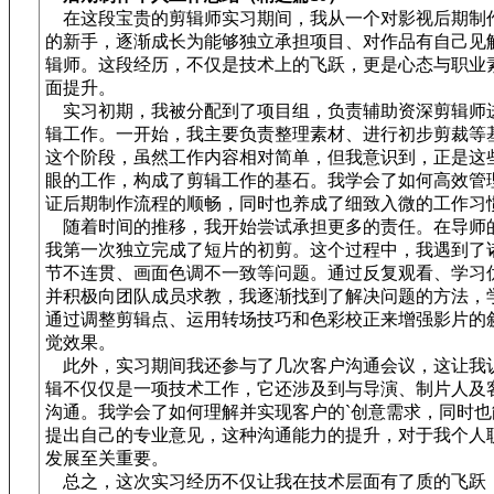
在这段宝贵的剪辑师实习期间，我从一个对影视后期制
的新手，逐渐成长为能够独立承担项目、对作品有自己见
辑师。这段经历，不仅是技术上的飞跃，更是心态与职业素
面提升。
实习初期，我被分配到了项目组，负责辅助资深剪辑师
辑工作。一开始，我主要负责整理素材、进行初步剪裁等
这个阶段，虽然工作内容相对简单，但我意识到，正是这
眼的工作，构成了剪辑工作的基石。我学会了如何高效管
证后期制作流程的顺畅，同时也养成了细致入微的工作习
随着时间的推移，我开始尝试承担更多的责任。在导师
我第一次独立完成了短片的初剪。这个过程中，我遇到了
节不连贯、画面色调不一致等问题。通过反复观看、学习
并积极向团队成员求教，我逐渐找到了解决问题的方法，
通过调整剪辑点、运用转场技巧和色彩校正来增强影片的
觉效果。
此外，实习期间我还参与了几次客户沟通会议，这让我
辑不仅仅是一项技术工作，它还涉及到与导演、制片人及
沟通。我学会了如何理解并实现客户的`创意需求，同时也
提出自己的专业意见，这种沟通能力的提升，对于我个人
发展至关重要。
总之，这次实习经历不仅让我在技术层面有了质的飞跃