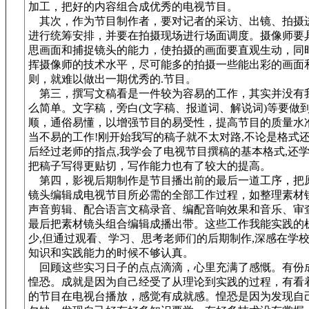
加工，把好的内容组合成优秀的电视节目。
其次，作为节目制作者，要对记者的采访、出镜、拍摄
进行统筹安排，并要在拍摄现场进行场面调度。摄像师要
思画面和捕捉镜头的能力，使拍摄的画面要直观生动，同
挥摄像师的技术水平，尽可能多的拍摄一些能出彩的画面
则，就难以做出一期优秀的.节目。
第三，撰写文稿看是一件较为容易的工作，其实并没有
么简单。文字稿，旁白(文字稿、报道词、解说词)等要做
顺，通俗易懂，以增强节目的易受性，提高节目的质量水
当不易的工作!刚开始我写的稿子就不太对路,不论是格式
后经过老师的指点,我学会了电视节目撰稿的基本格式,还
把稿子写得更贴切，写作能力也有了较大的提高。
第四，影视后期制作是节目播出前的最后一道工序，把
镜头编辑成电视节目所必需的全部工作过程，如整理素材
声音剪辑、配合语言文稿录音、编配音响效果和音乐、审
最后把素材镜头组合编辑成播出带。这些工作我能实践的
少,但通过观看、学习、思考老师们的后期制作,深感在学
知识和实践能力的时候不够认真。
回顾这些实习日子的点点滴滴，心里充满了感慨。有份
惶恐。成就是因为自己经受了从理论到实践的过程，有看
的节目在电视台播放，感觉有成就感。惶恐是因为发现自