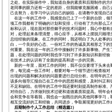
之处。在实际操作中，我知道自身的素质和后期制作的方
老同事的眼力还有一定的差距，但我能够克服困难，自己
己去努力，在学习中认识自己的缺陷，在请教中发现自己
在这一年的工作中，我感觉自已上了一个新的台阶，领
项工作我都有了明确的计划和安排，行动有了方向那么工
标和认识，现在面对那些棘手的技术问题时，我心中都有
对，处理起来条理清楚，得心应手，从根本上摆脱只顾埋
总结经验的现象。在工作的同时，我还明白了为人处事的
白，一个良好的心态、一份对工作的热诚及其相形之下的
何重要。我在这一年的工作中接触到了许多新事物、产生
题，在处理问题的同时我也学习到了许多新知识和新经验
在技术上的认识有了全面的提高和进一步的完善。
新的一年里，面对工作的同时，我不仅仅要埋下头来去
作，每完成一份工作时，都要对每一个细节进行检查核对
出现的问题和解决好的问题要进行总结分析。在明年的工
该多向领导汇报自己在工作中的思想和感受，及时纠正和
不足和缺陷。在明年的工作中我还要时刻提高制作标准、
对待自己，力求做到技术过硬和道德素质双提高。明年会
会和竞争在等着我，我也会一如既往的向其他同事学习，
相互交流好的工和经验，共同进步，争取展现更好的工作
后期制作个人工作总结（精选篇2）