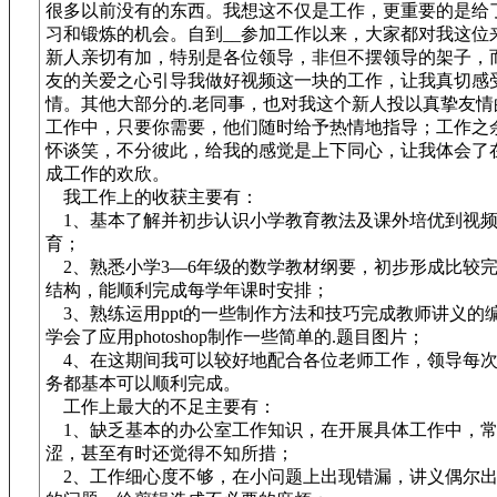
很多以前没有的东西。我想这不仅是工作，更重要的是给
习和锻炼的机会。自到__参加工作以来，大家都对我这位
新人亲切有加，特别是各位领导，非但不摆领导的架子，
友的关爱之心引导我做好视频这一块的工作，让我真切感
情。其他大部分的.老同事，也对我这个新人投以真挚友情
工作中，只要你需要，他们随时给予热情地指导；工作之
怀谈笑，不分彼此，给我的感觉是上下同心，让我体会了
成工作的欢欣。
我工作上的收获主要有：
1、基本了解并初步认识小学教育教法及课外培优到视
育；
2、熟悉小学3—6年级的数学教材纲要，初步形成比较
结构，能顺利完成每学年课时安排；
3、熟练运用ppt的一些制作方法和技巧完成教师讲义的
学会了应用photoshop制作一些简单的.题目图片；
4、在这期间我可以较好地配合各位老师工作，领导每次
务都基本可以顺利完成。
工作上最大的不足主要有：
1、缺乏基本的办公室工作知识，在开展具体工作中，常
涩，甚至有时还觉得不知所措；
2、工作细心度不够，在小问题上出现错漏，讲义偶尔出