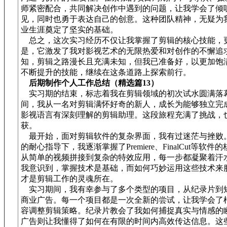
师紧密配合，共同解决创作中遇到的问题，让我学会了倾
见，同时也勇于表达自己的创意。这种团队精神，无疑为
业生涯奠定了坚实的基础。
总之，这次实习经历不仅让我掌握了剪辑的核心技能，
是，它激发了我对影视艺术的无限热爱和对创作的不懈追
知，剪辑之路漫长且充满未知，但我已准备好，以更加饱
不断提升的技能，继续在这条道路上探索前行。
后期制作个人工作总结（精选篇13）
实习期的结束，标志着我在剪辑领域的初次试水圆满落
间，我从一名对剪辑满怀好奇的新人，成长为能够独立完
影视语言有深刻理解的剪辑助理。这段旅程充满了挑战，
获。
最开始，面对剪辑软件的复杂界面，我有过迷茫与挫败
的耐心指导下，我逐渐掌握了Premiere、FinalCut等软件
从简单的视频拼接到复杂的特效应用，每一步都凝聚着汗
我意识到，掌握技术是基础，而如何巧妙运用这些技术来
才是剪辑工作的灵魂所在。
实习期间，我有幸参与了多个类型的项目，从纪录片到
商业广告。每一个项目都是一次全新的尝试，让我学会了
容调整剪辑策略。纪录片教会了我如何捕捉真实与情感的
广告则让我懂得了如何在有限的时间内高效传达信息。这