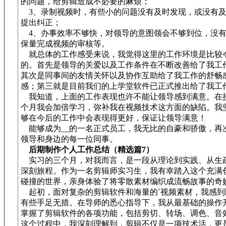
的问题，给剪辑造成不必要的麻烦；
3、录制视频时，有些小的问题没有及时发现，或没有及
提出纠正；
4、办事效率不够快，对领导的意图领会不够到位，没有
保量完成视频的审核等。
就总体的工作感受来说，我觉得这里的工作环境是比较
的。首先是领导的关爱以及工作条件在不断改善给了我工
其次是同事间的友情关怀以及协作互助给了我工作的舒畅
感；第三就是目前我们的上学堂软件已正式推出给了我工
我知道，上面的工作表现也许不能让领导感到满意。在
个月我会加倍学习，弥补我在视频技术这方面的缺陷。我
够在今后的工作中会表现得更好，保证让领导满意！
能够成为__的一名正式员工，我无比的自豪和骄傲，再
领导和身边的每一位同事。
后期制作个人工作总结（精选篇7）
实习的三个月，对我而言，是一段从理论到实践、从生
深刻旅程。作为一名剪辑师实习生，我有幸踏入这个充满
碰撞的世界，亲身体验了将零散素材编织成流畅故事的奇
起初，面对复杂的剪辑软件和海量的`视频素材，我感到
有些手足无措。在导师的悉心指导下，我从最基础的操作
掌握了剪辑软件的各项功能，包括剪切、转场、调色、音
这个过程中，我深刻理解到，剪辑不仅是一项技术活，更