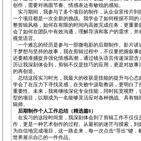
创作，需要对画面节奏、情感表达有敏锐的感知。
实习期间，我参与了多个项目的制作，从企业宣传片到
一个项目都是一次全新的挑战。我学会了如何根据不同的.
整剪辑风格，如何在有限的时间内高效完成任务，更重要
会了如何在团队中有效沟通，理解导演和客户的需求，并
视觉语言。
一个难忘的经历是参与一部微电影的后期制作。影片讲
于梦想与坚持的故事，我在剪辑过程中，不仅要把握叙事
还要精准捕捉并强化情感高潮，通过镜头语言传递深层含
历让我深刻体会到，剪辑不仅是技巧的应用，更是对故事
的再创造。
总结这段实习时光，我最大的收获是技能的提升与心态
学会了在压力下寻找灵感，在失败中汲取教训，更明白了
重要性。未来，我将继续深化专业技能，同时拓宽视野，
型的项目，以期成为一名能够灵活应对各种挑战、具有独
辑师。
后期制作个人工作总结（精选篇8）
在实习的这段时间里，我深刻体会到了剪辑工作不仅仅
作，更是一种艺术创作的过程。从最初的迷茫与摸索，到
为自信地完成项目，这一路走来，每一次点击“导出”键，
世界展示自己的一件作品。