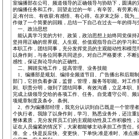
室编播部在公司、频道领导的正确领导与协助下，圆满的
的编播任务和工作。回望走过的一年，有辛苦、有劳累;有
足;有付出、有收获;有感悟、有心得。在岁末之际，我为_
作做了一个简要的回顾，总结一下自己在过去一年的得与
一、政治思想
能认真学习党的方针、政策，政治思想上始终同党保持
坚持用正确的世界观、人生观、价值观指导自己的学习和
本职工作，团结同事，充分发挥党员的主观能动性和模范
以身作则，与各位同事共同进步。对自己严格要求，不断
感性，保证舆论导向的正确性。
二、脚踏实地工作，提高管理、业务技能
1、编播部是规划、编排全频道节目、广告播出和后期制
部门，它担负着参谋，监督，管理，服务等职能。对工作
则、职责分明，做到了团结同事、有效沟通，立足本职、
完成上级领导交给的各项工作、任务。自觉遵守公司、频
项规章制度及条令、条例。
2、作为编播部经理，我充分认识到自己既是一个管理者
个执行者。我除了以身作则，学习、熟悉业务外，还注重
整体素质，充分发挥员工们的主观能动性及工作积极性，
证在人员偏紧的情况下，大家都能够主动承担工作责任。
准、全，快是反应快、变更快、下单快;准是准时、准点播