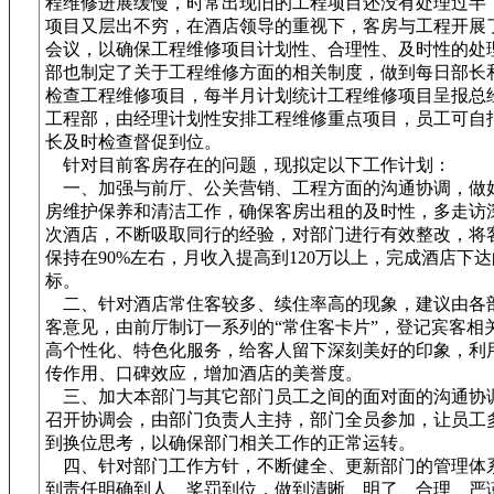
程维修进展缓慢，时常出现旧的工程项目还没有处理过半
项目又层出不穷，在酒店领导的重视下，客房与工程开展
会议，以确保工程维修项目计划性、合理性、及时性的处
部也制定了关于工程维修方面的相关制度，做到每日部长
检查工程维修项目，每半月计划统计工程维修项目呈报总
工程部，由经理计划性安排工程维修重点项目，员工可自
长及时检查督促到位。
针对目前客房存在的问题，现拟定以下工作计划：
一、加强与前厅、公关营销、工程方面的沟通协调，做
房维护保养和清洁工作，确保客房出租的及时性，多走访
次酒店，不断吸取同行的经验，对部门进行有效整改，将
保持在90%左右，月收入提高到120万以上，完成酒店下
标。
二、针对酒店常住客较多、续住率高的现象，建议由各
客意见，由前厅制订一系列的“常住客卡片”，登记宾客相
高个性化、特色化服务，给客人留下深刻美好的印象，利
传作用、口碑效应，增加酒店的美誉度。
三、加大本部门与其它部门员工之间的面对面的沟通协
召开协调会，由部门负责人主持，部门全员参加，让员工
到换位思考，以确保部门相关工作的正常运转。
四、针对部门工作方针，不断健全、更新部门的管理体
到责任明确到人、奖罚到位，做到清晰、明了、合理、严