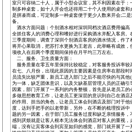
室只可容纳二十人，属于小型会议室，其不利因素在于：
制多种桌套，如十人开会也还得用二十个人使用的桌套和
是拼凑而成，可定制多一种桌套便于更少人数来开会;二是
备。
酒水方面问题：个别酒水相对深圳同档次酒店费用偏高
全抓住客人的消费心理和嗜好进行采购酒水并配入客房。
三季度期间，调查了深圳个别酒店客房的酒水情况，作了
将开心果取消，把苏打水更换为王老吉，此举略有成效，
项收入在后两个季度期间保持在月平均三万左右。
二、服务、卫生质量方面：
服务质量在零五年里保持比较稳定，对客服务投诉率较
在七、八月份，出现此原因的主要因素是住房率在那段时
员流失比较严重，新员工进入部门之后不能尽快的与其他(
为一体，缺乏团体意识，以及欠缺基层管理人员的正确引
因素，部门开展了一系列的内务整顿，首先是从老员工的
多做思想教育工作，让老员工更深层的意识到自己在酒店
的作用、担当的角色，让老员工体会到酒店及部门对于他
度，达到手把手的以老带新，另外，在不断的梳理投诉中
题的另一因素，在于部门员工服务过度和缺乏亲情服务，
感到厌烦就是让客人根本无法体会到酒店对客人的重视，
端，没有让宾客体会到宾至如归的感觉，部门就开展了一