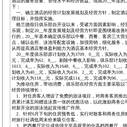
酒店的服务质量、管理水平和经济效益。现就20__年度的
下：
一、确立酒店的经营计划发展规划及经营方针，制定酒
理目标，并指挥实施。
格兰德假日俱乐部自开业以来，受诸方面因素影响，经
乐观，制定20__年度发展规划及经营方针即是围绕着改善
行的，20__年基本确定俱乐部以中餐、西餐、客房三大营
点，辅以会所、泳池等配套设施，加强营销，细化服务，
从而提高酒店整体盈利能力为酒店基本经营方针。
20__年度俱乐部原计划收入为3709、0__元，实际收入为23
元，完成率为62、8__。剔除中餐收入影响，俱乐部计划
1613、4__，实际收入为1648、6__，完成率为102、1_
划收入为40__元，实际收入为436、2__元，完成率为108
计划收入为118__元，实际完成114__元，完成率为96、__
为推动住房，带动消费，俱乐部在经营方面主要采取以
经营持续增长：
1、对住房客人增设了免费的游泳项目，对商务客房推出
房累计满五间赠送泳票一张的优惠活动，以此激励商务公
对新开业的游泳池起宣传推广作用。
2、针对6月下旬的住房预售低，实行对散客和商务住房
对旅行社调低周末价来吸引住客。
3、把西餐厅定位成华强北至高观景的中高档西餐厅，细