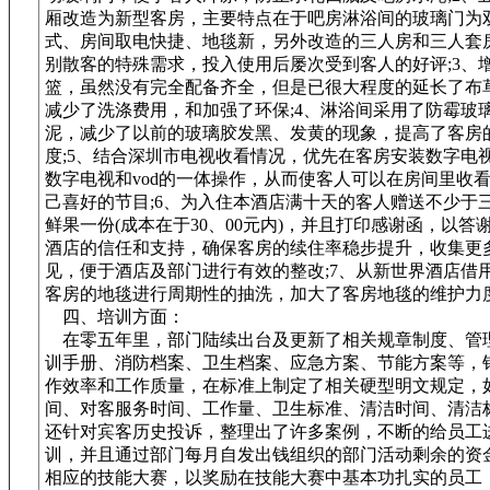
厢改造为新型客房，主要特点在于吧房淋浴间的玻璃门为
式、房间取电快捷、地毯新，另外改造的三人房和三人套
别散客的特殊需求，投入使用后屡次受到客人的好评;3、
篮，虽然没有完全配备齐全，但是已很大程度的延长了布
减少了洗涤费用，和加强了环保;4、淋浴间采用了防霉玻
泥，减少了以前的玻璃胶发黑、发黄的现象，提高了客房
度;5、结合深圳市电视收看情况，优先在客房安装数字电
数字电视和vod的一体操作，从而使客人可以在房间里收
己喜好的节目;6、为入住本酒店满十天的客人赠送不少于
鲜果一份(成本在于30、00元内)，并且打印感谢函，以答
酒店的信任和支持，确保客房的续住率稳步提升，收集更
见，便于酒店及部门进行有效的整改;7、从新世界酒店借
客房的地毯进行周期性的抽洗，加大了客房地毯的维护力
四、培训方面：
在零五年里，部门陆续出台及更新了相关规章制度、管
训手册、消防档案、卫生档案、应急方案、节能方案等，
作效率和工作质量，在标准上制定了相关硬型明文规定，
间、对客服务时间、工作量、卫生标准、清洁时间、清洁
还针对宾客历史投诉，整理出了许多案例，不断的给员工
训，并且通过部门每月自发出钱组织的部门活动剩余的资
相应的技能大赛，以奖励在技能大赛中基本功扎实的员工