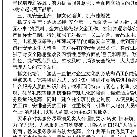
寻找培养新客源，努力提高服务意识，全面树立酒店的良
x树立起x酒店品牌。
三、抓安全生产、抓文化培训、抓节能增效
抓安全生产：酒店坚持“安全第一，预防为主”的方针，本
无小事”的原则，全方位地做好安全工作。签订并逐步落
产目标责任制。特别加强了对餐厅、员工宿舍、食品卫生
管、出租房屋等重点和薄弱环节的消防安全管理，做到责任
进行安全卫生大检查，并对存在的安全隐患及时、整改;工
强了对安全隐患整改及习惯性违章方面的`督促和跟踪。做
到位、操作规范到位、整改及时，消除安全隐患。大大提
管理人员的安全意识。
抓文化培训：酒店一直把对企业文化的形成和员工的培
重点来抓，完善培训方式，采取集中培训和灵活培训相结
结合服务人员的知识结构，找准部门特点与弱点，将重点
规、礼节礼貌等服务技能操作规范化的培训，促进酒店管
务质量的提高。同时，建立健全班前例会制度，以便及时
的工作，安排当天的工作。注重教育、引导广大服务人员
至上”的思想，以客人的需求为主线对客服务。
要求在对客服务尽量满足客人合理的要求;转变“怕麻烦
力”的思想。力求服务上有所突破，用客人的口碑扩大酒
响面，整体服务质量有较大提高。全年共评出优秀员工名