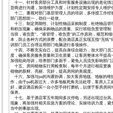
十一、针对客房部分工具和对客服务设施出现的老化情
货商进行沟通，加强维护力度，计划性定期安排专人维护
十二、重视对部门基层管理人员的培训，多传授工作经
部门思想统一，劲往一处使。
十三、制定周期性、计划性物品采购制度，杜绝物品管
和积压现象，确保采购物品的质量。实行班组负责管理制
当班，谁负责”、“谁管理，谁负责”的工作原则，规范和
本，防止各种方式的浪费，配合酒店真正实现五指“无纸”
训部门员工合理运用部门电脑进行各项操作。
十四、不断充实自己，提高自身综合能力，加大部门员
度，确保客房服务质量和卫生质量，让客房整体水平提高
加强轮岗培训，培养部门多面手，避免人员流失影响部门
十五、房间植物实行周检查制，每半个月进行相应更换
植物的新鲜、亮丽、完好，提高房间的美观度。
十六、加强与pa的沟通协调，加大客房地毯、地板的维
作，由于pa机器过大，许多地板死角无法处理，客房人工
好，建议酒店购买一台小型手持打磨机，以便于客房房间
保养。
十七、基于酒店零五年期间多次停电，另还出现过台风
现象，将加强对相关应急方案的理论、实操培训力度，避
当中的事故出现。