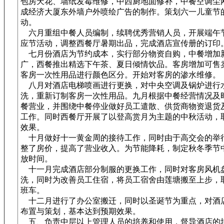
包房天花、墙纸发霉维修，中西厨地面修补，中餐空调尘
成经济大厦东外墙户外喷绘广告的制作。策划六一儿童节
动。
六月重组中餐人员编制，续聘优秀营销人员，开展端午
应节活动，调整西餐厅暑期出品，完成酒店宣传册的订印
七月份酒店为节约成本，实行部分物资自购，中餐增加
广，西餐推出精选下午茶、夏日倾情饮品。客房增加可售
客房一次性用品进行颜色区分。开始对客房的渗水维修。
八月对酒店电梯喷画进行更换，对中央空调及锅炉进行
洗，重新订制客房一次性用品。九月根据中餐经营情况及
餐营业，并围绕中餐停业做好员工遣散、供货商物资退货
工作。同时西餐厅开展了以登高赏月为主题的中秋活动，
效果。
十月做好十一黄金周的接待工作，同时由于高交会的举
整了房价，提高了营业收入。为节能降耗，制定秋冬季节
放时间。
十一月完成酒店部分制服的更换工作，同时对客房风机
洗，同时为改善员工住宿，将员工宿舍由莲塘搬至上步，
班车。
十二月进行了办公室搬迁，同时以圣诞节为重点，对酒
布置与策划，基本达到预期效果。
五、负责中层以上管理人员的培养和使用，督导酒店的