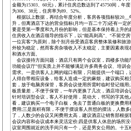
金额为15303、60元)，累计住房总数达到了45750间，年
为306、38元，住房率为89、52%。
根据以上数据，再结合年度分析，客房各项指标较20__
升，但离酒店下达的营业指标(月均一百二十万)还有一定
要是受第一季度和九月份的影响，但是基本保持着上升的
住房收入在酒店领导的指示下，以“能高则高”、“不留空房
一位宾客”为原则，除个别月份受酒店客房整体装修和旅
外较为稳定，然而客房杂项收入不太稳定，主要因素表现
和酒水方面。
会议接待方面问题：酒店只有两个会议室，四楼多功能厅
功能会议厅”但实质上并不能够满足许多商务会议、培训
需求。一是供客人上网的端口有限，只能提供一个端口，
人得自带相应设备，给客人造成一定的麻烦，建议购买相
套，放于电脑房保管，客房会议使用所需时临时登记领用;
板质量差，不便于保管，一年内更换了几次，酒店培训会
针对培训型会议，客人不好使用，晃动大，书写的字其他
看，建议购买一个电子白板，免去了普通白板的更换费用
费用;三是面积有限，不便于摆设客人所想的摆法，人数多
了，人数少的会议又闲费用太高，建议酒店让销售部根据
会议内容和会议成本来灵活定价;四是供客人休息的场所没
议室周围就近的洗手间只有一个，还是男女公用的。十五