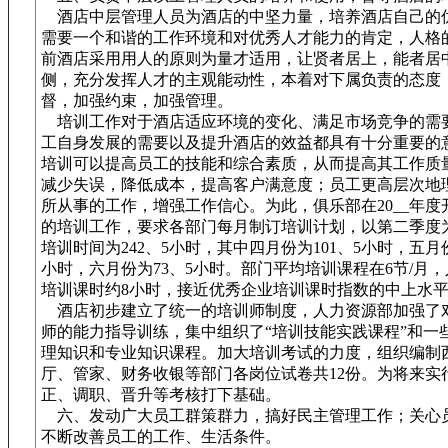
酒店中层管理人员为酒店的中坚力量，培养酒店自己的
需要一个和谐的工作环境和对优秀人才能力的肯定，人格
前酒店采用用人的原则为量才适用，让贤者居上，能者居
侧，充分发挥人才的主观能动性，本着对下属负责的态度
督，加强约束，加强管理。
培训工作对于酒店适应环境的变化、满足市场竞争的需
工自身发展的需要以及提升酒店的效益都具有十分重要的
培训可以提高员工的技能和综合素质，从而提高其工作质
减少失误，降低成本，提高客户满意度；员工更高层次地
所从事的工作，增强工作信心。为此，俱乐部在20__年度
的培训工作，要求各部门每月制订培训计划，以第二季度
培训时间为242、5小时，其中四月份为101、5小时，五月份
小时，六月份为73、5小时。部门平均培训课程在6节/月
培训课时约8小时，接近优秀企业培训课时指数的中上水
酒店初步建立了统一的培训师制度，人力资源部加强了
师的能力指导训练，集中组织了“培训技能实践课程”和一
理知识和专业知识课程。加大培训考试的力度，组织编制
厅、管家、财务收银等部门各岗位试卷共12份。为将来实
正、调职、晋升等考核打下基础。
六、发动广大员工群策群力，搞好民主管理工作；关心
不断改善员工的工作、生活条件。