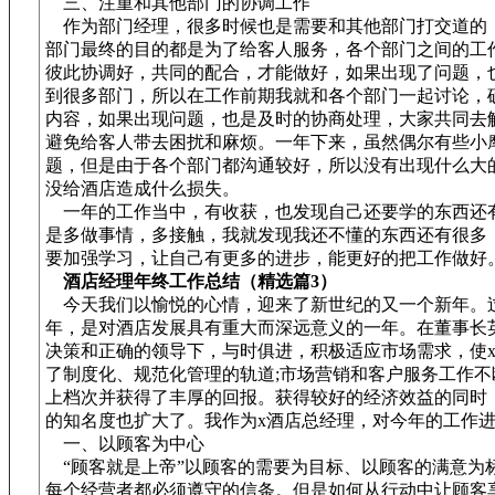
三、注重和其他部门的协调工作
作为部门经理，很多时候也是需要和其他部门打交道的
部门最终的目的都是为了给客人服务，各个部门之间的工
彼此协调好，共同的配合，才能做好，如果出现了问题，
到很多部门，所以在工作前期我就和各个部门一起讨论，
内容，如果出现问题，也是及时的协商处理，大家共同去
避免给客人带去困扰和麻烦。一年下来，虽然偶尔有些小
题，但是由于各个部门都沟通较好，所以没有出现什么大
没给酒店造成什么损失。
一年的工作当中，有收获，也发现自己还要学的东西还
是多做事情，多接触，我就发现我还不懂的东西还有很多
要加强学习，让自己有更多的进步，能更好的把工作做好
酒店经理年终工作总结（精选篇3）
今天我们以愉悦的心情，迎来了新世纪的又一个新年。
年，是对酒店发展具有重大而深远意义的一年。在董事长
决策和正确的领导下，与时俱进，积极适应市场需求，使
了制度化、规范化管理的轨道;市场营销和客户服务工作不
上档次并获得了丰厚的回报。获得较好的经济效益的同时
的知名度也扩大了。我作为x酒店总经理，对今年的工作
一、以顾客为中心
“顾客就是上帝”以顾客的需要为目标、以顾客的满意为
每个经营者都必须遵守的信条。但是如何从行动中让顾客