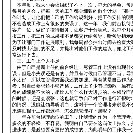
本年度，我大小会议组织了不下__次，每天的早会、每
每月的月会，把每一天的工作都会细致的做个计划，同时
作计划，让他们把自己的工作给规划好，把工作安排的明
不会造成工作上有很多的失误了。这一年，我们前台接待
客户__位，做好了接待服务，让客户十分满意。我每个月
报工作，把工作的成果和不足都交代给领导，听领导指示
为了让部门工作进展顺利，我每周都会抽出时间去检查大
及时找出他们的不足，并提出对他们工作的建议，如此工
常运行下去。
三、工作上个人不足
由于自己是新上任的前台经理，尽管工作上没有出现什
误，但是小失误还是有的，并且有时候自己管理不当，导
不太好，所以在管理方面我还要加强。再有就是自己作为
者，对自己要求还不够严格，工作上多少有些懒散，虽有
得的成绩是不大的，相比以前什么样大进步的。在领导面
的时候，还是会紧张，这也就导致自己对工作进行汇报时
的情况，没能让领导听明白，这对于一个管理者来说是不
果连汇报个工作都这样，怎么能管理好下属呢？
一年在前台经理岗位的工作，让我懂的作为一个管理者
多么的不轻松、不容易。我明白自己要在这岗位上持久，
进步的，是必须要有更好的成绩的，为此明年的工作我一