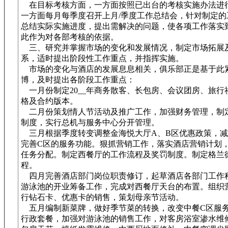
在目标考核方面，一方面按照已出台的考核实施办法进
一方面每月每季度召开上月/季度工作总结会，针对制定的
总结实际实施进度，提出需解决的问题，使各项工作落实
此作为对各部考核的依据。
三、研究并掌握市场的变化和发展情况，制定市场拓展
系，适时提出阶段性工作重点，并指挥实施。
市场的变化与酒店的发展息息相关，俱乐部正是基于此
博，及时提出各阶段工作重点：
一月份制定20__年商务散客、长包房、会议团房、旅行
格及合约版本。
二月份策划情人节活动及推广工作，加强财务管理，制
制度，实行总机与服务中心分开管理。
三月根据季度转变调整金海悦大厅A、B区优惠政策，减
完善C区的服务功能。狠抓营销工作，落实酒店营销计划
任务分配。制定西餐厅的工作流程及奖罚制度。制定格兰
程。
四月完善酒店部门岗位职责修订，起草酒店各部门工作
游泳池的开业筹备工作，完成对西餐厅天台的布置。组织
行钻石卡、优惠卡的销售，策划母亲节活动。
五月编制新菜牌，做好季节菜的转换，改变中餐C区服
行政套餐，加强对游泳池的销售工作，对客房浴室渗水维