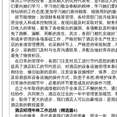
体员工中的佼佼者，是凯都人的优秀代表有、是x酒店人
们要向她们学习，学习他们敬业奉献的精神，学习她们爱
肯钻研的工作态度;更加学习她们善待顾客、细致周到的服
抓节能增效：加强财务核算管理。各经营部门按月核算
营业收入和成本控制情况，发现问题及时采取对策。财务
日收入的审核，避免了各收银台的漏洞。各项帐款及时催
免了跑帐、漏帐、死帐的发生。其次，各部门都扎实做好
和成本管理的各项基础工作，严格控制了酒店非生产性支
店的各项管理费用。在采购环节上，严格坚持审批制度，
多少，采购部门及时与仓库沟通联系，并配合做好库存的
避免了物资积压。
在日常的管理中，各部门注意对员工进行节约思想的教
提高了酒店职工的节约意识。对酒店的设备设施管理本着
相结合、修旧如新的原则，注意设备设施维护、保养，总
及容易损坏设备设施的操作方式，防患于未然;将维护保养
日常操作的细节中，必要的环节要形成良好的操作习惯。
总之今年取得的成绩都归功于全体员工不懈的努力。通
结协作、共同努力，酒店在过去的一年中管理更加规范、
全，取得了更大的进步，我们酒店人可以自豪地说：是我
酒店新的辉煌篇章。
酒店经理年终工作总结（精选篇4）
前台的服务，是代表着我们酒店的形象，而这一年，我