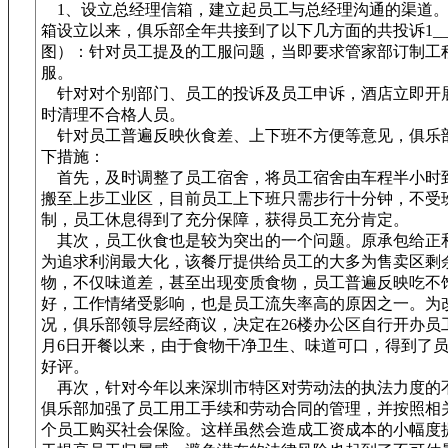
1、设立总经理信箱，建立起员工与总经理沟通的渠道。
箱设立以来，俱乐部全年共接到了以下几方面的共投诉1_
图）：针对员工提及的工服问题，当即要求管家部订制工
服。
针对对个别部门、员工的投诉及员工申诉，酒店立即开
时清理不合格人员。
针对员工普遍反映伙食差、上下班不方便等意见，俱乐
下措施：
首先，及时调整了员工宿舍，将员工宿舍由车程半小时
搬至上步工业区，目前员工上下班只需步行十分钟，不受
制，员工休息得到了充分保障，获得员工充分肯定。
其次，员工伙食也是较为突出的一个问题。原承包给正
为追求利润最大化，该餐厅提供给员工的大多为售卖区剩
物，不仅味道差，甚至出现变质食物，员工普遍反映吃不
好，工作情绪受影响，也是员工流失率高的原因之一。为
况，俱乐部领导层经商议，决定在26楼办公区自行开办员工
月6日开餐以来，由于食物干净卫生、味道可口，得到了
好评。
再次，针对今年以来深圳市特区对劳动法的执法力度的
俱乐部加强了员工用工手续和劳动合同的管理，并按照相
个员工购买社会保险。这样虽然会造成工资成本的小幅度