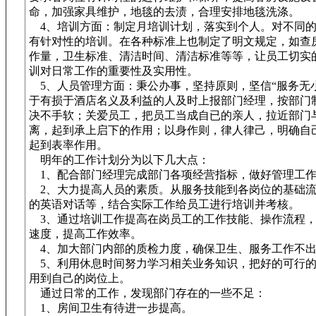
命，加强家具维护，地毯的去渍，合理安排地毯洗涤。
4、培训方面：制定月培训计划，落实到个人。对不同的
有针对性的培训。在各种标准上也制定了明文规定，如查
作量，卫生标准、清洁时间、清洁标准等等，让员工切实
训对日常工作的重要性及实用性。
5、人员管理方面：秉公办事，坚持原则，坚信“服务无
于有损于酒店名义及利益的人及时上报部门经理，按部门
决不手软；关爱员工，把员工当成自已的亲人，拉近部门
离，起到承上启下的作用；以身作则，律人律己，明确自
起到表率作用。
明年的工作计划分为以下几大点：
1、配合部门经理完成部门各项经营指标，做好管理工
2、大力提高人员的素质。从服务技能到各岗位的基础流
的英语对话等，结合实际工作给员工进行培训并考核。
3、通过培训工作提高在岗员工的工作技能、操作流程，
速度，提高工作效率。
4、加大部门内部的质检力度，确保卫生、服务工作不
5、利用休息时间努力学习相关业务知识，把好的可行的
用到自己的岗位上。
通过日常的工作，发现部门存在的一些不足：
1、房间卫生有待进一步提高。