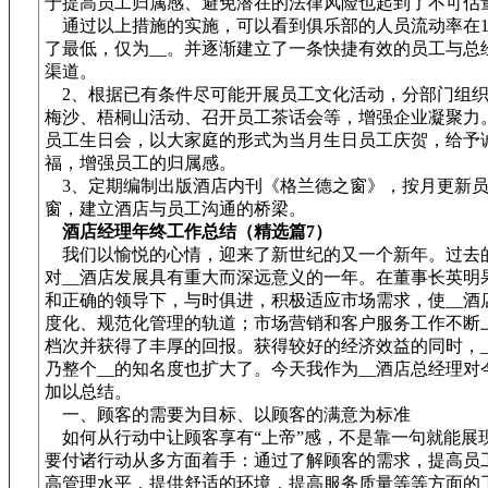
于提高员工归属感、避免潜在的法律风险也起到了不可估
通过以上措施的实施，可以看到俱乐部的人员流动率在1
了最低，仅为__。并逐渐建立了一条快捷有效的员工与总
渠道。
2、根据已有条件尽可能开展员工文化活动，分部门组织
梅沙、梧桐山活动、召开员工茶话会等，增强企业凝聚力
员工生日会，以大家庭的形式为当月生日员工庆贺，给予
福，增强员工的归属感。
3、定期编制出版酒店内刊《格兰德之窗》，按月更新员
窗，建立酒店与员工沟通的桥梁。
酒店经理年终工作总结（精选篇7）
我们以愉悦的心情，迎来了新世纪的又一个新年。过去
对__酒店发展具有重大而深远意义的一年。在董事长英明
和正确的领导下，与时俱进，积极适应市场需求，使__酒
度化、规范化管理的轨道；市场营销和客户服务工作不断
档次并获得了丰厚的回报。获得较好的经济效益的同时，__
乃整个__的知名度也扩大了。今天我作为__酒店总经理对
加以总结。
一、顾客的需要为目标、以顾客的满意为标准
如何从行动中让顾客享有“上帝”感，不是靠一句就能展
要付诸行动从多方面着手：通过了解顾客的需求，提高员
高管理水平，提供舒适的环境，提高服务质量等等方面的