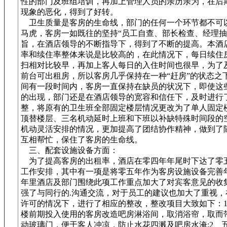
性的部门及班组培训，再加上管理人员的亲历亲为，在后
现象的恶化，得到了好转。
卫生质量是客房的生命线，部门的任何一个环节都不可
马虎，客房一如既往的坚持“员工自查、部长检查、经理抽
旨，在酒店领导的不断指导下，得到了不断的提高。本酒
率和续住率整体来说是比较高的，在此情况下，每日续住
扫相对比较早，再加上客人每日的入住时间也很早，为了
前台可出租房，所以客房几乎保持在一种“赶房”的状态之
间有一段时间内，客房一直保持在缺员的状况下，即使这
的出现，部门还是在酒店领导的宽容和信任下，及时进行
整，将原有的卫生班全部固定楼层情况更改为了单人固定
顶替楼层、三名机动延时上班和下班以补缺特殊时间段的
机动灵活安排的情况，更加提高了团结协作精神，做到了
互相帮忙，保住了客房的生命线。
三、配套设施设备方面：
为了提高客房的出租率，酒店在零四年年尾时下达了零
工作安排，其中有一项是将零五年作为客房设施设备完善
年里酒店及部门围绕此项工作重点加大了对宾客意见的收
强了与同行的.沟通交流，对于员工的建议也加大了重视，
许可的情况下，进行了相应的整改，整改项目大致如下：1、
楼前期投入使用的客房改造吧房淋浴间，取消浴帘，取而
动玻璃门，便于客人冲凉，防止水花四溅及吧房水淹;2、