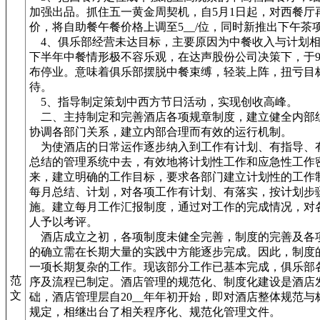
加强出品。抓住五一黄金周契机，自5月1日起，对西餐厅
价，将自助餐午餐价格上调至5__/位，同时新推出下午茶
4、俱乐部经营未达目标，主要原因为中餐收入与计划相
下半年中餐情形极不容乐观，在达声股份公司决策下，于9
布停业。意味着俱乐部摆脱中餐束缚，轻装上阵，扭亏目
待。
5、指导制定策划中西方节日活动，实现创收高峰。
二、主持制定和完善酒店各项规章制度，建立健全内部
协调各部门关系，建立内部合理而有效的运行机制。
为使酒店的日常运作逐步纳入到工作有计划、有指导、
总结的管理系统中去，有效地将计划性工作和应急性工作
来，建立明确的工作目标，要求各部门建立计划性的工作
每月总结、计划，对各项工作有计划、有落实，按计划步
施。建立每月工作汇报制度，通过对工作的完成情况，对
人予以考评。
酒店成立之初，各项制度未健全完善，制度的完善及各
的确立需在长期大量的实践中方能逐步完成。因此，制度
一项长期复杂的工作。现该部分工作已基本完成，俱乐部
范
序及流程已制定。酒店管理的规范化、制度化建设是酒店
文
础，酒店管理层自20__年年初开始，即对酒店整体规范与
规定，相继出台了相关程序化、规范化管理文件。