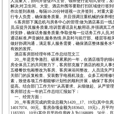
人流量大，协同并督促PA主管、领班使行走动式管理，发
解决;对卫生间、大堂、酒店外围等要勤打扫区域使行签到
作出签到表格，每隔10-20分钟巡视一次并签到，对重大
行专人负责，确保服务质量。并且强调注重机械的保养维
6.客房部下属总机与房务中心的管理:做为酒店幕后一线员
员,应提升其服务质量,培训普通话及礼貌用语,并强调其工
持安静，确保话务服务质量;争取使每一位话务工作人员,
通话标准,声音婉转,服务热情.并及时与前厅部、楼层等相
做好协调沟通，满足客人服务需要，确保酒店整体服务水
有效的发挥。
酒店客房部经理年终工作总结范文三
20__年是竞争激烈、硕果累累的一年，在酒店领导的细
房全体员工的共同努力下，客房部克服了酒店的相关人事
五楼餐饮包厢整改为客房、客房淋浴间整改、人员流失严
关部门的反复检查、安装数字电视机顶盒、众多工程维修
素，致使各项工作都能够计划性的顺利开展，确保了客房
提高。结合部门工作方针“从高要求、从细做起、从严管理
客房部过去一年的工作总结汇报如下：
一、经营方面：
20__年客房完成的营业总额为1420__17、19元(其中住
14017074、00元、客房杂项金额为183643、19元)，月
1183393、10元(其中月平均住房收入为1168089、50元