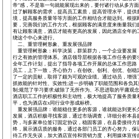
帝”感，不是靠一句就能展现出来的，要付诸行动从多方
过了解顾客的需求，提高员工素质，提高管理水平，提供
境，提高服务质量等等方面的工作相结合才能达到。根据
要，完善我们的工作方式，根据顾客的满意度来衡量我们
有让顾客满意，酒店才能有更高的发展，因此酒店全年的
绕这个中心来进行。
二、重管理树形象、重发展强品牌
重管理树形象：科学决策，群策群力，一个企业要发展
行之有效的管理体系。酒店领导层根据各项工作任务的要
全年工作计划，提出了指导各项工作开展的总体工作思路
员工，上下一致，齐心协力，在创收、创利、创优、创稳
了一定的贡献，取得了颇为可观的业绩。通过动员，增强
抓效能的针对性、实效性;进一步明确了职能范围和各负其
制;规范了学习要求;破除了无所作为、不思进取的平庸观
酒店职工工作的积极性和主动性，极大地提高了服务质量
平，也为酒店在x同行业中形成标榜。
重发展强品牌：谁能稳住更多的客源，谁就能达到更长
发展，酒店积极寻找客源，通过市场调查，详细分析本县
势，与多家单位签订固定协议，稳固客源，在县委接待方
终，展示酒店质的服务，通过各部门员工的齐心努力，保
待工作无失误，加大酒店宣传和营销力度，利用媒体宣传