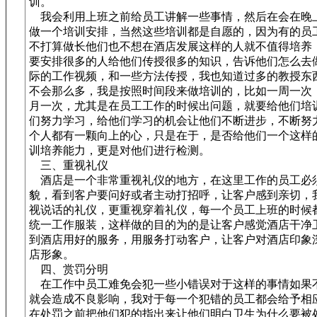
训。
我会利用上班之前给员工讲解一些事情，然后在会在晚
做一个培训安排，当然这些培训都是自愿的，因为有的员
不打算做长他们也不想在酒店发展这样的人就不值得培养
要安排很多的人给他们传授很多的知识，告诉他们怎么去
际的工作视频，和一些方法传授，我也知道过多的教授东
不会那么多，我是按照时间段来做培训的，比如一周一次
月一次，尤其是在员工工作的时候出问题，就要给他们培
们努力学习，给他们学习的机会让他们不断进步，不断努
个人都有一颗向上的心，只是在于，是否给他们一个这样
训培养能力，更是对他们进行检测。
三、重视礼仪
酒店是一个非常重视礼仪的地方，在这里工作的员工必
貌，看到客户要问好或者主动打招呼，让客户感到亲切，
视说话的礼仪，更重视穿着礼仪，每一个员工上班的时候
统一工作服装，这样做的目的为的是让客户感觉酒店干净
到酒店用好的服务，用服务打动客户，让客户对酒店印象
店形象。
四、赏罚分明
在工作中员工难免会犯一些小错误对于这样的事情如果
就会造成不良影响，我对于每一个犯错的员工都会给予相
在处罚之前把他们犯的指出来让他们明白卫生为什么要被