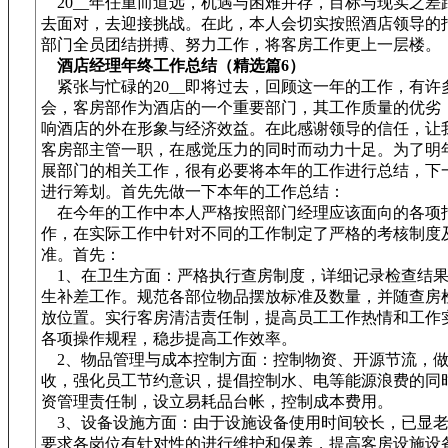
20__年任重而道远，机遇与困难并存，目标与现实之差
去面对，去迎接挑战。在此，本人会切实按照酒店领导的
部门全员团结拼搏、努力工作，将客房工作更上一层楼。
酒店经理年终工作总结（精选篇6）
紧张与忙碌的20__即将过去，回顾这一年的工作，有许
会，客房部作为酒店的一个重要部门，其工作质量的优劣
响酒店的外在形象与经济效益。在此感谢领导的信任，让
客房部主管一职，在感觉压力的同时而动力十足。为了明
展部门的相关工作，很有必要将本年的工作进行总结，下
进行筹划。首先先做一下本年的工作总结：
在今年的工作中本人严格按照部门经理应该面向的各项
作，在实际工作中针对不同的工作制定了严格的考核制度
准。首先：
1、在卫生方面：严格执行查房制度，详细记录检查结果
生补差工作。规范各部位物品摆放标准及数量，并随查房
放位置。实行客房清洁责任制，提高员工工作热情和工作
各项操作规程，稳步提高工作效率。
2、物品管理与成本控制方面：控制物资、开源节流，做
收，强化员工节约意识，提倡控制水、电等能源浪费的同
资管理责任制，设立易耗品台帐，控制成本费用。
3、设备设施方面：由于设施设备使用时间较长，已显老
要求各岗位有针对性的进行维护和保养，提高客房设施设