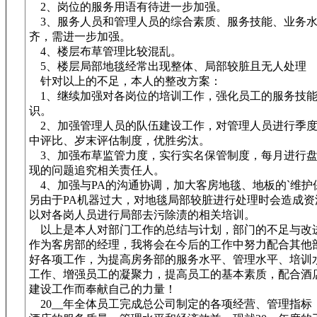
2、岗位的服务用语有待进一步加强。
3、服务人员和管理人员的综合素质、服务技能、业务水
齐，需进一步加强。
4、楼层布草管理比较混乱。
5、楼层局部地毯经常出现整体、局部较脏且无人处理
针对以上的不足，本人的整改方案：
1、继续加强对各岗位的培训工作，强化员工的服务技能
识。
2、加强管理人员的队伍建设工作，对管理人员进行季度
中评比、岁末评估制度，优胜劣汰。
3、加强布草监管力度，实行实名保管制度，每月进行盘
现的问题追究相关责任人。
4、加强与PA的沟通协调，加大客房地毯、地板的`维护
另由于PA机器过大，对地毯局部较脏进行处理时会造成资
以对各岗人员进行局部去污除渍的相关培训。
以上是本人对部门工作的总结与计划，部门的不足与改
作为客房部的经理，我将会在今后的工作中努力配合其他
好各项工作，为提高房务部的服务水平、管理水平、培训
工作、增强员工的凝聚力，提高员工的基本素质，配合酒
建设工作而奉献自己的力量！
20__年全体员工完成总公司制定的各项经营、管理指标