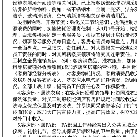
设施表层顽污顽渍等相关问题。已上报客房部经理协调采
洁养护所需物料，例如：省不锈钢水、金属上光济、洁尔
洁济、玻璃清洁济、空气清新济等相关保养清洁用品。
3.控制物耗、开源节流：强化员工节约意识，提倡控制
源浪费的同时，实施物耗管理责任制：从9月1号开始，楼
理，白班每楼层固定一名服务员，根据其楼层开房数量核
况，领班督导服务员每日盘点，客房仓管员每周盘点，月
一全面盘点。一旦损失、责任到人。对大量损失一经查处
员工责任的同时，对其所辖楼层领班将追究其连带责任。
工树立全员推销意识，(例：客房消费品、洗衣服务、加床
租等房费额外收费项目)增加酒店客房部的营业额。并且近
《客房部经营分析表》，对客房物耗情况、客房消费品收
衣房对外及客衣的收入、洗衣房水电气的消耗情况、PA组
况。全部上表上墙，提高员工的责任心及工作积极性。
4.客房部下属洗衣房：在客房部经理的领导下;协同洗衣
保洗涤质量。对员工制服按照酒店客房部规定时间段收洗;
洗涤应保质保量及时的收洗。并尽快同采购部落实门市广
逐渐转冷，应加大广告宣传力度，提高广告效应，树立知
对外门市收入。
5.客房部下属PA部：PA部因工作须经常出入公共区域
仪表，礼貌礼节。督导其保证所辖区域的卫生质量，由于