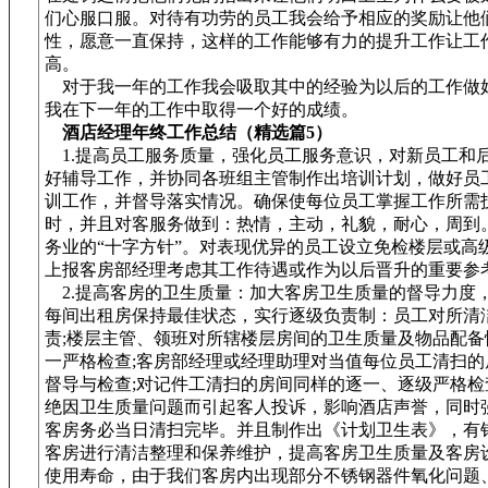
们心服口服。对待有功劳的员工我会给予相应的奖励让他
性，愿意一直保持，这样的工作能够有力的提升工作让工
高。
对于我一年的工作我会吸取其中的经验为以后的工作做
我在下一年的工作中取得一个好的成绩。
酒店经理年终工作总结（精选篇5）
1.提高员工服务质量，强化员工服务意识，对新员工和
好辅导工作，并协同各班组主管制作出培训计划，做好员
训工作，并督导落实情况。确保使每位员工掌握工作所需
时，并且对客服务做到：热情，主动，礼貌，耐心，周到
务业的“十字方针”。对表现优异的员工设立免检楼层或高
上报客房部经理考虑其工作待遇或作为以后晋升的重要参
2.提高客房的卫生质量：加大客房卫生质量的督导力度
每间出租房保持最佳状态，实行逐级负责制：员工对所清
责;楼层主管、领班对所辖楼层房间的卫生质量及物品配备
一严格检查;客房部经理或经理助理对当值每位员工清扫的
督导与检查;对记件工清扫的房间同样的逐一、逐级严格检
绝因卫生质量问题而引起客人投诉，影响酒店声誉，同时
客房务必当日清扫完毕。并且制作出《计划卫生表》，有
客房进行清洁整理和保养维护，提高客房卫生质量及客房
使用寿命，由于我们客房内出现部分不锈钢器件氧化问题