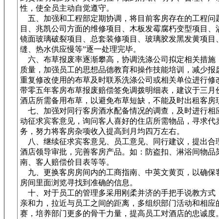
性，使全员主动自觉遵守。
五、加强和工程部定期协调，将目前客房存在的工程问题
目、兆凯公司方面的维修项目、木板发霉腐朽变型项目、
镜面玻璃破裂项目、总套装修项目、玻璃胶发黑发黄项目
缝、热水供应慢等”逐一处理完毕。
六、布草报废率逐渐攀高，协调洗涤公司拟定相关措施
质量，加强员工的思想品德教育和操作技能培训，减少报
重复修改使用的布草及时联系洗涤公司或相关单位进行修
带零五年客房布草报废赔偿签免调拨明细表，建议于三月
酒店所需备用布草，以避免布草短缺，不能及时出租客房
七、加强对同行客房酒水配备情况的调查，及时进行相
动征求宾客意见，询问客人喜好的住店所需物品，寻求代
务，努力将客房杂项收入提高到月均四万左右。
八、继续征求宾客意见、员工意见、同行建议，提出合
酒店领导审批，完善客房产品。如：防盗扣、淋浴间物品
南、客人赔偿价目表等等。
九、更换客房房间内的工商指南、中英文黄页，以确保
房间里面浏览寻找到准确的信息。
十、对于员工的管理多采用刚柔并济的手把手说教方式
亲和力，拉近与员工之间的距离，多组织部门活动和相应
赛，培养部门更多的骨干力量，提高员工对酒店的忠诚度