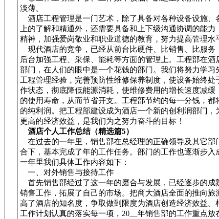
淡薄。
酒店工程管理是一门艺术，除了具备对各种设备设施、
上的了解和精通外，还需要具备和上下级沟通协调的能力
精神，加强爱岗敬业和职业道德的教育，努力提高管理水
现代酒店的竞争，已经从前台比硬件、比销售、比服务
后台加强工程、采保、能耗等方面的管理上。工程部在酒
部门，在人们的眼中是一个花钱的部门。我们将努力学习
工程管理经验，完善预防性维修保养制度，使设备始终处
作状态，彻底降低能源消耗，使维修费用的增长速度减缓
的使用寿命，从而节省开支。工程部节约的每一分钱，都
的纯利润。把工程部建设成为酒店一个新的创利润部门，
更高的经济效益，是我们为之努力奋斗的目标！
酒店个人工作总结（精选篇5）
在过去的一年里，销售部在总经理的正确领导及其它部
合下，基本完成了年的工作任务。部门的工作也逐渐步入
一年里我们具体工作内容如下：
一、对外销售与接待工作
首先销售部经过了这一年的磨合与发展，已经逐步的成
销售工作，拓展了自己的市场。把商大酒店全面的推向旅
高了酒店的知名度，争取做到限度为酒店创造经济效益。
工作计划认真的落实每一项，20__年销售部的工作重点放