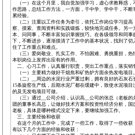
（一）在这个月里，我自觉加强学习，虚心求教释惑，
作思路，总结工作方法，一方面，干中学、学中干，不断
累经验。
（二）注重以工作任务为牵引，依托工作岗位学习提高
察、摸索、查阅资料和实践锻炼，较快地完成任务。另一
本、问同事，不断丰富知识掌握技巧。在各级领导和同事
下，不断进步，逐渐摸清了工作中的基本状况，找到了切
住了工作重点和难点。
（三）爱岗敬业、扎实工作、不怕困难、勇挑重担，热
本职岗位上发挥出应有的作用。
二、心习工作，认真履行职责，突出工作重点，落实销
（一）主要精力做好干熄焦和矿热炉方面余热发电项目
（二）__周边的水泥行业严重过剩，拥有良好的石灰石
15条旋窑生产线，后期水泥厂都在缓建中，致使水泥项目
的及无发电项目可做。
（三）通过__公司介绍，认识高__公司的张总（老板的
团的董事长高总，让做好技术方案和投资性经济分析，国
老板，具体是哪种模式没定下来，要继续加强工作。
三、主要经验和收获
在这个月的工作中，完成了一些工作，取得了一些收获
有以下几个方面的经验和收获：