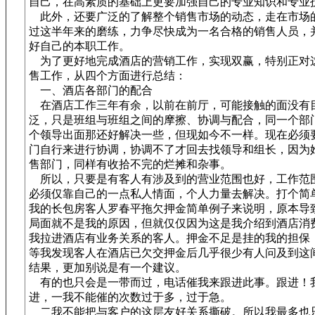
自己，在高素质的基础上更要加强自己的专业知识和专业
此外，还要广泛的了解整个销售市场的动态，走在市场的
过这半年来的磨练，力争尽快成为一名合格的销售人员，
好自己的本职工作。
为了更好地完成酒店的营销工作，实现双赢，特别正对
售工作，从四个方面进行总结：
一、酒店各部门的配合
在酒店工作三年有余，以前在前厅，可能接触的面没有
泛，只是班组与班组之间的摩擦、协调与配合，同一个部
个领导出面那还好解决一些，但现如今不一样。现在必须
门自行来进行协调，协调不了才回去找领导和组长，因为
售部门，同样有收拾不完的烂摊和杂事。
所以，只要是有客人有涉及到的营业范围也好，工作范
必须仅靠自己的一点私人情面，个人力量去解决。打个简
我的长包房客人罗春平拖欠押金简单例子来说明，原本导
局面就不是我的原因，但就仅仅因为这是我介绍到酒店消
我拉进酒店有业务关系的客人。押金不足是挂的我的担保
等我发现客人在酒店已欠交押金后几乎很少有人问及到这
结果，更加别说是有一个建议。
有的也只会是一带而过，电话催我来跟进此事。跟进！
进，一我不能催的次数过于多，过于急。
二我不能把与客户的这层友好关系撕破。所以我最多也