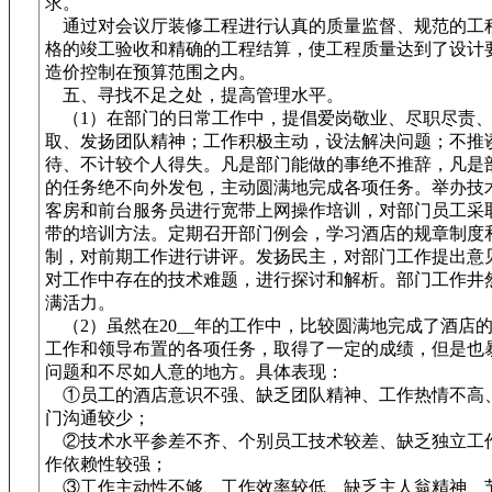
求。
通过对会议厅装修工程进行认真的质量监督、规范的工
格的竣工验收和精确的工程结算，使工程质量达到了设计
造价控制在预算范围之内。
五、寻找不足之处，提高管理水平。
（1）在部门的日常工作中，提倡爱岗敬业、尽职尽责
取、发扬团队精神；工作积极主动，设法解决问题；不推
待、不计较个人得失。凡是部门能做的事绝不推辞，凡是
的任务绝不向外发包，主动圆满地完成各项任务。举办技
客房和前台服务员进行宽带上网操作培训，对部门员工采
带的培训方法。定期召开部门例会，学习酒店的规章制度
制，对前期工作进行讲评。发扬民主，对部门工作提出意
对工作中存在的技术难题，进行探讨和解析。部门工作井
满活力。
（2）虽然在20__年的工作中，比较圆满地完成了酒店
工作和领导布置的各项任务，取得了一定的成绩，但是也
问题和不尽如人意的地方。具体表现：
①员工的酒店意识不强、缺乏团队精神、工作热情不高
门沟通较少；
②技术水平参差不齐、个别员工技术较差、缺乏独立工
作依赖性较强；
③工作主动性不够、工作效率较低、缺乏主人翁精神、