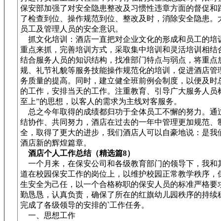
保安部加强了对安全隐患整改及习惯性违章方面的督促和
了检查到位、操作规范到位、整改及时，消除安全隐患。
员工及管理人员的安全意识。
抓文化培训：酒店一直把对企业文化的形成和员工的培
重点来抓，完善培训方式，采取集中培训和灵活培训相结
结合服务人员的知识结构，找准部门特点与弱点，将重点
规、礼节礼貌等服务技能操作规范化的培训，促进酒店管
务质量的提高。同时，建立健全班前例会制度，以便及时
的工作，安排当天的工作。注重教育、引导广大服务人员
至上”的思想，以客人的需求为主线对客服务。
总之今年取得的成绩都归功于全体员工不懈的努力。通
结协作、共同努力，酒店在过去的一年中管理更加规范、
全，取得了更大的进步，我们酒店人可以自豪地说：是我们
酒店新的辉煌篇章。
酒店个人工作总结（精选篇8）
一个月来，在保安公司和各级教育部门的领导下，我和
道在校园保安工作的岗位上，以维护校园正常教学秩序，
生安全为己任，以一个合格称职的保安人员的标准严格要
勤恳恳，认真负责，确保了所在的红旗幼儿园秩序的持续
完成了各级领导的安排的`工作任务。
一、思想工作