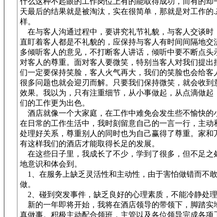
什么这种不起眼的工作岗位上有的能取得成功，而有的却
天最后的结果就是被淘汰，实在很简单，那就是对工作的.
样。
在与客人沟通过程中，要讲究礼节礼貌，与客人交谈时
直盯着客人都是不礼貌的，应保持与客人有时间间隔地交
多倾听客人的意见，不打断客人讲话，倾听中要不断点头
对客人的尊重。面对客人要微笑，特别当客人对我们提出
们一定要保持笑脸，客人火气再大，我们的笑脸也会给客人
很多问题也就会迎刃而解。只要我们保持微笑，就会收到
效果。我以为，只有注重细节，从小事做起，从点滴做起
们的工作更为出色。
酒店就像一个大家庭，在工作中难免会发生些不愉快的
在日常的工作生活中，我时刻留意自己的一言一行，主动
处理好关系，尊重别人的同时也为自己赢得了尊重。家和
有这样我们的酒店才能取得长足的发展。
在这些日子里，我成长了不少，学到了很多，但不足之
地意识和体会到。
1、在服务上缺乏灵活性和主动性，由于害怕做错而不
做。
2、碰到突发事件，缺乏良好的心理素质，不能冷静处
新的一年即将开始，我将在酒店领导的带领下，脚踏实
真做事。积极主动配合领班，主管以及各位领导完成各项