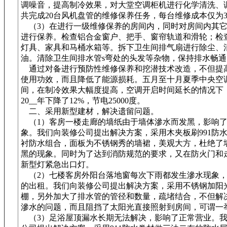
调噪音，提高制冷效果，对大堂空调柜机进行化学清洗、
共完成20台风机盘管的维修保养任务，每台维修成本仅为3
（3）在进行一级维修保养的房间内，同时对房间内其它
进行保养。检查铝合金窗户、把手、窗帘轨道和滑轮；检
灯具、家具和马桶水箱等。拆下卫生间排气扇进行除尘、
油。清除卫生间排水管s弯处的头发等杂物，保持排水畅通
通过对备进行预防性维修保养和挖潜技术改造，不但提
使用功效，而且降低了能源损耗。五月至十月夏季中央空
间，在制冷效果大幅度提高，空调开启时间延长的情况下
20__年下降了12%，节电25000度。
二、采用新型建材，解决遗留问题。
（1）客房一楼走廊的墙纸由于墙体滲水而发黑，影响了
象。我们向装修公司提出解决方案，采用木夹板刷991防
衬防水组合，面板为不锈钢秀的墙裙，美观大方，杜绝了
黑的现象。同时为了达到消防规范的要求，又在防火门和
新型灯紧急出口灯。
（2）七楼客房外阳台落地窗每次下雨都发生滲水现象，
的出租。我们向装修公司提出解决方案，采用不锈钢加阳
棚，另外加大了排水管的管径和数量，疏堵结合，不但解
滲水的问题，而且阻挡了太阳光直接照射到房间，可谓一
（3）足浴屋顶漏水长期无法解决，影响了正常营业。我