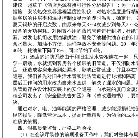
建议，起草了《酒店热源替换可行性分析报告》；另一方
措施，安装热交换器远程温度控制仪，对热水温度进行精
据客房的住房率和温度控制仪显示的即时温度，确定开、
夏天锅炉的开启次数，由原来每天3～4次减少到每天2～3
设备的无功损耗。对闲置不用的蒸汽管道进行封堵，杜绝
漏。对发电机组改用油罐供油，避免了油桶供油存在的计
含水量大、加油不方便、油桶存放不安全等问题。20__年
46吨，耗油量下降了8%，同比节约了4吨。
（3）酒店的消防系统由于和旧生活水管相连在一起，只
泵一启动，水就流到客房各个楼层的旧管道。不仅消防水
足，还造成客房走廊到处漏水，影响正常营业，并且存在
隐患。我们首先对旧生活水管和消防管道进行封堵和隔离
层后工作间的用水改为自来水直供，解决了漏水的问题。
防管道存在设计和安装上的安全隐患，向承建的厦门金厦
程公司发出了《安全隐患告知函》和《整改通知书》，要
决。
通过对水、电、油等能源的严格管理，减少能源损耗给
经济损失，降低营运成本，提高计量精度，为酒店的成本
准确的依据。
四、狠抓质量监督，严格工程验收。
（1）在会议厅装修的前期准备工作中，我们对整体布局