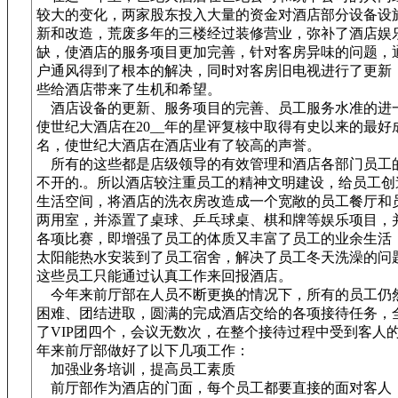
较大的变化，两家股东投入大量的资金对酒店部分设备设
新和改造，荒废多年的三楼经过装修营业，弥补了酒店娱
缺，使酒店的服务项目更加完善，针对客房异味的问题，
户通风得到了根本的解决，同时对客房旧电视进行了更新
些给酒店带来了生机和希望。
酒店设备的更新、服务项目的完善、员工服务水准的进
使世纪大酒店在20__年的星评复核中取得有史以来的最好
名，使世纪大酒店在酒店业有了较高的声誉。
所有的这些都是店级领导的有效管理和酒店各部门员工
不开的.。所以酒店较注重员工的精神文明建设，给员工创
生活空间，将酒店的洗衣房改造成一个宽敞的员工餐厅和
两用室，并添置了桌球、乒乓球桌、棋和牌等娱乐项目，
各项比赛，即增强了员工的体质又丰富了员工的业余生活
太阳能热水安装到了员工宿舍，解决了员工冬天洗澡的问
这些员工只能通过认真工作来回报酒店。
今年来前厅部在人员不断更换的情况下，所有的员工仍
困难、团结进取，圆满的完成酒店交给的各项接待任务，
了VIP团四个，会议无数次，在整个接待过程中受到客人
年来前厅部做好了以下几项工作：
加强业务培训，提高员工素质
前厅部作为酒店的门面，每个员工都要直接的面对客人