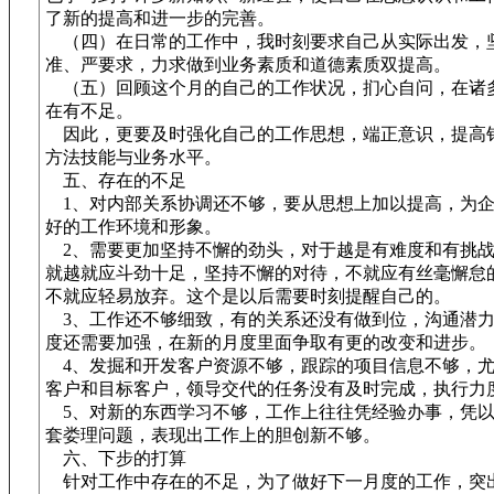
了新的提高和进一步的完善。
（四）在日常的工作中，我时刻要求自己从实际出发，
准、严要求，力求做到业务素质和道德素质双提高。
（五）回顾这个月的自己的工作状况，扪心自问，在诸
在有不足。
因此，更要及时强化自己的工作思想，端正意识，提高
方法技能与业务水平。
五、存在的不足
1、对内部关系协调还不够，要从思想上加以提高，为企
好的工作环境和形象。
2、需要更加坚持不懈的劲头，对于越是有难度和有挑战
就越就应斗劲十足，坚持不懈的对待，不就应有丝毫懈怠
不就应轻易放弃。这个是以后需要时刻提醒自己的。
3、工作还不够细致，有的关系还没有做到位，沟通潜力
度还需要加强，在新的月度里面争取有更的改变和进步。
4、发掘和开发客户资源不够，跟踪的项目信息不够，尤
客户和目标客户，领导交代的任务没有及时完成，执行力
5、对新的东西学习不够，工作上往往凭经验办事，凭以
套娄理问题，表现出工作上的胆创新不够。
六、下步的打算
针对工作中存在的不足，为了做好下一月度的工作，突