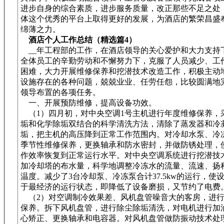
进步自身的综合素质，进步服务质量，改正那些不足之处
体这个优秀的平台上取得更好的发展，为酒店的繁荣昌盛
绵薄之力。
酒店个人工作总结（精选篇4）
__年工程部的工作，在酒店领导的关心爱护和大力支持
全体员工的辛勤劳动和不懈努力下，克服了人员减少、工
困难，大力开展维修保养和挖潜技术改造工作，积极主动
设施存在的各种问题，兢兢业业、任劳任怨，比较圆满地
领导布置的各项任务。
一、开展预防维修，提高设备功效。
（1）四月初，对中央空调1号主机进行年度维修保养，
垢和化学除垢双结合的科学清洗方法，清除了蒸发器和冷
垢，把主机的高压降到正常工作范围内。对冷却水泵、冷
季节性维修保养，更换轴承和防水密封，并做防锈处理，
作效率恢复到正常运行水平。对中央空调系统进行挖潜技
加冷却塔的布水量，科学地调整冷冻水的流量、流速、扬
温度。减少了3台冷却泵、冷冻泵合计37.5kw的运行，使
于最经济的运行状态，即降低了设备磨损，又节约了电费
（2）对空调制冷效果差、风机盘管噪音大的客房，进行
保养。拆下风机盘管，进行除尘除垢清洗，对电机进行加
心矫正、更换轴承和电容器。对风机盘管做防振动技术处