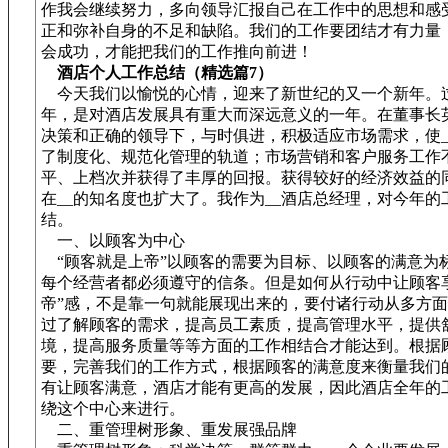
作我会继续努力，多向领导汇报自己在工作中的思想和感
正和弥补自身的不足和缺陷。我们的工作要团结才有力量
会成功，才能把我们的工作推向前进！
酒店个人工作总结（精选篇7）
今天我们以愉悦的心情，迎来了新世纪的又一个新年。
年，是对酒店发展具有重大而深远意义的一年。在董事长
决策和正确的领导下，与时俱进，积极适应市场需求，使_
了制度化、规范化管理的轨道；市场营销和客户服务工作
平、上档次并获得了丰厚的回报。获得较好的经济效益的
在__的知名度也扩大了。我作为__酒店总经理，对今年的
结。
一、以顾客为中心
“顾客就是上帝”以顾客的需要为目标、以顾客的满意为
每个经营者都必须遵守的信条。但是如何从行动中让顾客
帝”感，不是靠一句就能展现出来的，要付诸行动从多方
过了解顾客的需求，提高员工素质，提高管理水平，提供
境，提高服务质量等等方面的工作相结合才能达到。根据
要，完善我们的工作方式，根据顾客的满意度来衡量我们
有让顾客满意，酒店才能有更高的发展，因此酒店全年的
绕这个中心来进行。
二、重管理树形象、重发展强品牌