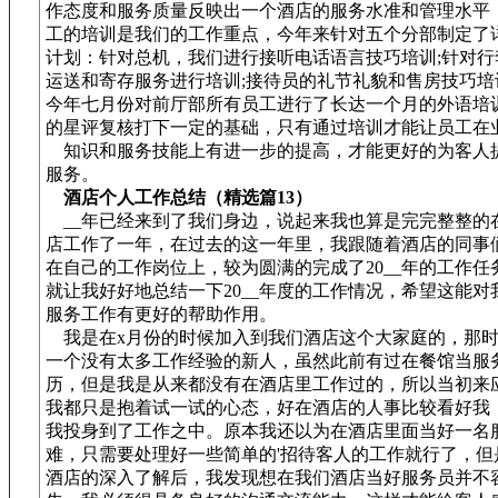
作态度和服务质量反映出一个酒店的服务水准和管理水平
工的培训是我们的工作重点，今年来针对五个分部制定了
计划：针对总机，我们进行接听电话语言技巧培训;针对行
运送和寄存服务进行培训;接待员的礼节礼貌和售房技巧培
今年七月份对前厅部所有员工进行了长达一个月的外语培
的星评复核打下一定的基础，只有通过培训才能让员工在
知识和服务技能上有进一步的提高，才能更好的为客人
服务。
酒店个人工作总结（精选篇13）
__年已经来到了我们身边，说起来我也算是完完整整的在
店工作了一年，在过去的这一年里，我跟随着酒店的同事
在自己的工作岗位上，较为圆满的完成了20__年的工作任
就让我好好地总结一下20__年度的工作情况，希望这能对
服务工作有更好的帮助作用。
我是在x月份的时候加入到我们酒店这个大家庭的，那时
一个没有太多工作经验的新人，虽然此前有过在餐馆当服
历，但是我是从来都没有在酒店里工作过的，所以当初来
我都只是抱着试一试的心态，好在酒店的人事比较看好我
我投身到了工作之中。原本我还以为在酒店里面当好一名
难，只需要处理好一些简单的'招待客人的工作就行了，但
酒店的深入了解后，我发现想在我们酒店当好服务员并不