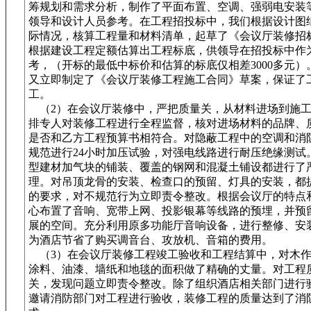
筹规划和需求分析，制作了平面布置、空调、强弱电安装
领导和设计人员参考。在工程招投标中，我们根据设计图
际情况，核算工程量和材料清单，起草了《会议厅装修招
根据建设工程定额估算出工程标底，供领导在招投标中作
考，（开标的最低中标价和估算的标底仅相差3000多元）
又立即制定了《会议厅装修工程施工合同》草案，保证了
工。
（2）在会议厅装修中，严把质量关，从材料进场到施工
排专人对装修工程进行全程监督，核对进场材料的品牌、
是否和乙方工程预算书相符合。对隐蔽工程中的空调和消
规范进行24小时加压试验，对强电线路进行耐压绝缘测试
型建材加气块的铺装、覆盖的钢网和混凝土铺设都进行了
理。对吊顶龙骨的安装、检查口的预留、灯具的安装，都
的要求，对不规范行为立即责令整改。根据会议厅的特点
心布置了音响、宽带上网、投影银幕等线路的预埋，并预
展的空间。充分利用原多功能厅音响设备，进行整修、安
为酒店节省了购买调音台、攻放机、音箱的费用。
（3）在会议厅装修工程竣工验收和工程结算中，对木作
涂料、油漆、墙纸和地毯的面积做了精确的丈量。对工程
关，发现问题立即责令整改。除了组织酒店相关部门进行
邀请消防部门对工程进行验收，装修工程的质量达到了消