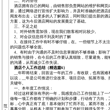
二、对内管理
酒店拥有自己的网站，由销售部负责网站的维护和网页
新，通过网络进行宣传扩大影响力，并及时准确的把酒店
闻发布出去，让更多的人了解酒店，同时我们提出新的酒
方案，这为今后酒店网站的发展奠定了基础。
三、不足之处
1、对外销售需加强，现在我们散客相对比较少。
2、对会议信息得不到及时的了解
3、在接待工作中有时不够仔细，在。一些细节上不太注
的问题也不够全面。
4、有时由于沟通的不及时信息掌握的不够准确；影响了
的销售与接待，在今后的工作要认真细致，尽量避免，能
的沟通，从而减少工作失误。
酒店个人工作总结（精选篇6）
__年即将结束，回首这一年的工作，有收获，也有困难
以说，__年是公司推进行业改革、项目启动、拓展市场、
关键年。
一、本年度工作情况：
经过这样紧张有序的一年，我感觉自己工作技能上了一
做每一项工作都有了明确的计划和步骤，行动有了方向，
标，心中真正有了底！基本做到了忙而不乱，紧而不散，
范
事事分明，从根本上摆脱了刚参加工作时只顾埋头苦干，