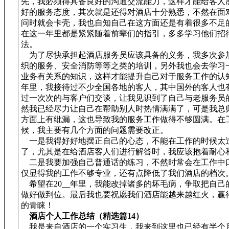
先，我必须得具备良好的沟通交流能力，这样才能给客人
好的服务态度，其次就是还得对酒店十分熟悉，不然在面
问时就会卡壳，我也自知自己在这方面还是有着很多不足
在这一年里都是紧紧随着前辈们的指引，多多学习他们招
法。
为了尽快承担起酒店服务员应该具备的义务，我多次参
织的服务、安全消防等等之类的培训，另外我也会去学习
业务有关系的知识，这样才能提升自己对于服务工作的认知。
年里，我接待过不少全国各地的客人，其中国外的客人也
过一次次的与客户们交谈，让我见识到了自己与老服务员
然我已经尽力让自己在帮助别人时热情满满了，可是我总
方面上有纰漏，这也导致我的服务工作做得不够圆满。在
候，我主要有几个方面的问题需要改正。
一是我得好好地摆正自己的心态，不能在工作的时候太
了，尤其是在给酒店客人们进行解答时，我应该抱着耐心
二是我要加强自己普通话的练习，不然时常会在工作中
仅显得我的工作不够专业，还有点降低了我们酒店的档次
希望在20__年里，我能改掉诸多的坏毛病，争取把自己
做好做到位。最后我也要祝愿我们酒店能越来越红火，赢
的青睐！
酒店个人工作总结（精选篇14）
我是来自酒店的一个实习生，我来到这里也已经有半个