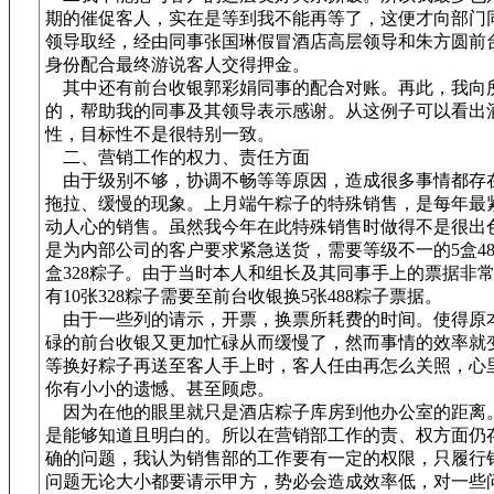
期的催促客人，实在是等到我不能再等了，这便才向部门
领导取经，经由同事张国琳假冒酒店高层领导和朱方圆前
身份配合最终游说客人交得押金。
其中还有前台收银郭彩娟同事的配合对账。再此，我向
的，帮助我的同事及其领导表示感谢。从这例子可以看出
性，目标性不是很特别一致。
二、营销工作的权力、责任方面
由于级别不够，协调不畅等等原因，造成很多事情都存
拖拉、缓慢的现象。上月端午粽子的特殊销售，是每年最
动人心的销售。虽然我今年在此特殊销售时做得不是很出
是为内部公司的客户要求紧急送货，需要等级不一的5盒48
盒328粽子。由于当时本人和组长及其同事手上的票据非
有10张328粽子需要至前台收银换5张488粽子票据。
由于一些列的请示，开票，换票所耗费的时间。使得原
碌的前台收银又更加忙碌从而缓慢了，然而事情的效率就
等换好粽子再送至客人手上时，客人任由再怎么关照，心
你有小小的遗憾、甚至顾虑。
因为在他的眼里就只是酒店粽子库房到他办公室的距离
是能够知道且明白的。所以在营销部工作的责、权方面仍
确的问题，我认为销售部的工作要有一定的权限，只履行
问题无论大小都要请示甲方，势必会造成效率低，对一些