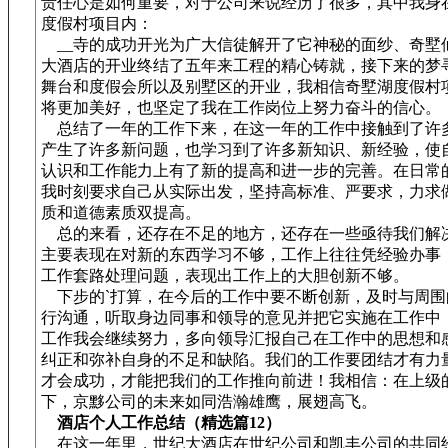
责任心是如何重要，对于公司来说经历了很多，其中我身
度假村项目内：
__寺的成功开光为广大信徒解开了它神秘的面纱、奇墅仙
大酒店的开业终结了五年来工程的精心铸就，接下来的梦
舞台和度假会所以及别墅区的开业，我相信奇墅湖度假村
将更加美好，也坚定了我在工作岗位上努力奋斗的信心。
总结了一年的工作下来，在这一年的工作中接触到了许
产生了许多新问题，也学习到了许多新知识、新经验，使
认识和工作能力上有了新的提高和进一步的完善。在日常
我时刻要求自己从实际出发，坚持高标准、严要求，力求
质和道德素质双提高。
总的来看，还存在不足的地方，还存在一些亟待我们解
主要表现在对新的东西学习不够，工作上往往凭经验办事
工作套路处理问题，表现出工作上的大胆创新不够。
下步的`打算，在今后的工作中要不断创新，及时与周围
行沟通，听取身边同事和领导的意见并把它实施在工作中
工作我会继续努力，多向领导汇报自己在工作中的思想和
纠正和弥补自身的不足和缺陷。我们的工作要团结才有力
才会成功，才能把我们的工作推向前进！我相信：在上级
下，京黟公司的未来如同浩瀚雄鹰，展翅高飞。
酒店个人工作总结（精选篇12）
在这一年里，世纪大酒店在世纪公司和凯丰公司的共同