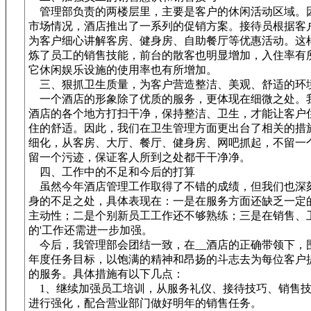
管理部负责的两楼层里，主要是客户的休闲活动区域。
市场情况，酒店推出了一系列的促销方案。接待员根据客
为客户细心讲解客房、健身房、自助餐厅等优惠活动。这
炼了员工的销售技能，前台的散客也明显增加，入住率有
它休闲娱乐设施的使用率也有所增加。
三、狠抓卫生质量，为客户营造整洁、美观、舒适的环
一个酒店的形象除了优质的服务，更体现在细微之处。
酒店的各个地方打扫干净，保持整洁、卫生，才能让客户
住的舒适。因此，我们在卫生管理方面更出台了相关的措
细化，从客房、大厅、餐厅、健身房、网吧抓起，不留一
留一个污迹，保证客人所到之处都干干净净。
四、工作中的不足和今后的打算
虽然今年酒店管理工作取得了不错的成绩，但我们也深
身的不足之处，具体表现在：一是在服务方面还缺乏一定
主动性；二是个别新员工工作还不够熟练；三是在销售、
的'工作还需进一步加强。
今后，我管理部会团结一致，在__酒店的正确带领下，
年度任务目标，以饱满的精神和昂扬的斗志去为每位客户
的服务。具体措施有以下几点：
1、继续加强员工培训，从服务礼仪、接待技巧、销售技
进行强化，配合营业部门做好明年的销售任务。