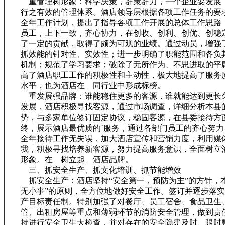
重管理树形象：科学决策，群策群力，一个企业要发展
行之有效的管理体系。酒店领导层根据各项工作任务的要
全年工作计划，提出了指导各项工作开展的总体工作思路
员工，上下一致，齐心协力，在创收、创利、创优、创稳
了一定的贡献，取得了颇为可观的业绩。通过动员，增强
抓效能的针对性、实效性；进一步明确了职能范围和各负
机制；规范了学习要求；破除了无所作为、不思进取的平
高了酒店职工工作的积极性和主动性，极大地提高了服务
水平，也为酒店在__同行业中形成标榜。
重发展强品牌：谁能稳住更多的客源，谁就能达到更长
发展，酒店积极寻找客源，通过市场调查，详细分析本县
势，与多家单位签订固定协议，稳固客源，在县委接待方
终，展示酒店最优质的`服务，通过各部门员工的齐心努力
全年接待工作无失误，加大酒店宣传和营销力度，利用媒
我，积极寻找培养新客源，努力提高服务意识，全面树立
形象。在__树立起__酒店品牌。
三、抓安全生产、抓文化培训、抓节能增效
抓安全生产：酒店坚持“安全第一，预防为主”的方针，本
无小事”的原则，全方位地做好安全工作。签订并逐步落
产目标责任制。特别加强了对餐厅、员工宿舍、食品卫生
管、出租房屋等重点和薄弱环节的消防安全管理，做到责
持进行安全卫生大检查，并对存在的安全隐患及时、限时