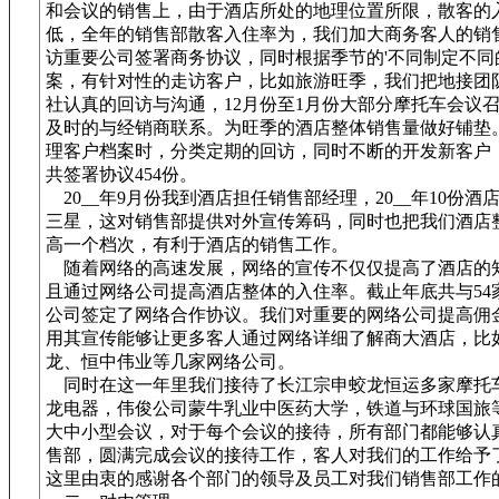
和会议的销售上，由于酒店所处的地理位置所限，散客的
低，全年的销售部散客入住率为，我们加大商务客人的销
访重要公司签署商务协议，同时根据季节的'不同制定不同
案，有针对性的走访客户，比如旅游旺季，我们把地接团
社认真的回访与沟通，12月份至1月份大部分摩托车会议
及时的与经销商联系。为旺季的酒店整体销售量做好铺垫
理客户档案时，分类定期的回访，同时不断的开发新客户
共签署协议454份。
20__年9月份我到酒店担任销售部经理，20__年10份酒
三星，这对销售部提供对外宣传筹码，同时也把我们酒店
高一个档次，有利于酒店的销售工作。
随着网络的高速发展，网络的宣传不仅仅提高了酒店的
且通过网络公司提高酒店整体的入住率。截止年底共与54
公司签定了网络合作协议。我们对重要的网络公司提高佣
用其宣传能够让更多客人通过网络详细了解商大酒店，比
龙、恒中伟业等几家网络公司。
同时在这一年里我们接待了长江宗申蛟龙恒运多家摩托
龙电器，伟俊公司蒙牛乳业中医药大学，铁道与环球国旅
大中小型会议，对于每个会议的接待，所有部门都能够认
售部，圆满完成会议的接待工作，客人对我们的工作给予
这里由衷的感谢各个部门的领导及员工对我们销售部工作