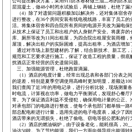
公司提出解决方案，采用911防水卷材做三油二布的防水
层混凝土，做48小时闭水试验后，再铺上钢砖，杜绝了漏
（4）除了对遗留问题积极加以解决外，还对集体宿舍存
进行整改，在36个房间安装有线电视线路，丰富了员工的
活。将集体宿舍和四合院所有房间的电源开关改为漏电保
从技术上保证了员工和出租户的人身财产安全。将废弃的
库、厕所等改为11间出租屋，为四合院出租屋安装雨棚，
屋顶，解决出租户的实际困难，提高出租率，为酒店增加
通过对市场上新型建材的.了解，结合新技术、新工艺，
规范和工艺要求进行施工，保证了改造工程的质量，彻底
扰酒店正常经营的历史遗留问题。
三、加强能源管理，杜绝跑冒滴漏。
（1）酒店的电度计量，经常出现总表和各部门分表之间
的逆差，特别是夏季空调使用高峰时更加明显，差额达100
我们查阅了近3年的用电记录，进行分析比较，现场测量
时电流，计算视在功率，做电力平衡测试，发现舒心餐厅
常。为了保证酒店利益不受侵犯，确保用电计量的公正、
对承包部门的电路进行整改，使每个承包部门都单独一路
部总配电柜进行计量，选用先进的电子电度表，减少了因
酒店带来的无谓损失，杜绝了偷电、窃电等损公肥私的行
（2）酒店的燃油锅炉，由于设备老化，能耗很高，20_
油达50吨。为了节约能源，我们一方面向领导提出能源转