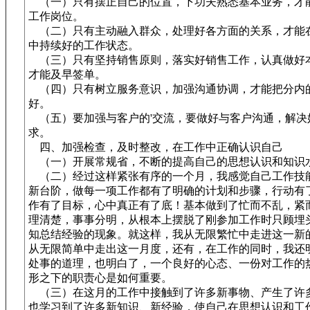
（一）只有摆正自己的位置，下功夫熟悉基本业务，才
工作岗位。
（二）只有主动融入群众，处理好各方面的关系，才能
中持续好的工作状态。
（三）只有坚持销售原则，落实好销售工作，认真做好
才能及早签单。
（四）只有树立服务意识，加强沟通协调，才能把分内
好。
（五）要加强与客户的'交流，要做好与客户沟通，解决
求。
四、加强检查，及时整改，在工作中正确认识自己
（一）开展常规省，不断的提高自己的思想认识和知识
（二）经过这样紧张有序的一个月，我感觉自己工作技
新台阶，做每一项工作都有了明确的计划和步骤，行动有
作有了目标，心中真正有了底！基本做到了忙而不乱，紧
理清楚，事事分明，从根本上摆脱了刚参加工作时只顾埋
知总结经验的现象。就这样，我从无限繁忙中走进这一新
从无限简单中走出这一月度，还有，在工作的同时，我还
处事的道理，也明白了，一个良好的心态、一份对工作的
形之下的职责心是如何重要。
（三）在这月的工作中接触到了许多新事物、产生了许
也学习到了许多新知识、新经验，使自己在思想认识和工