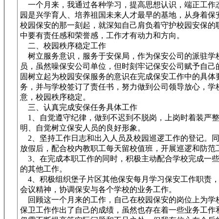
一个月来，我通过各种学习，提高思想认识，端正工作
园是兴学育人、培养祖国未来人才最早的基地，从身着保
校园保安的那一刻起，就深知自己肩负着守护校园安保的
中要有责任感和荣誉感，工作才有动力和方向。
二、校园秩序稳定工作
树立服务意识，服务于安保局，作为保安公司的派驻学
员，虽然噪保安公司单位，但时刻牢记保安公司赋予自己
固树立起为校园安保服务的意识在完成保安工作中的具体
务，并与学校签订了责任书，努力做到公司领导放心，学
意，校园秩序稳定。
三、认真完成安保任务具体工作
1、自觉遵守纪律，做到不迟到不脱岗，上岗时着装严整
明、自觉树立保安人员的良好形象。
2、坚持工作日志和出入人员及校园巡逻工作的登记。同
放假后，配合校内教职工每天留校值班，开展巡逻和防范
3、在完成本职工作的同时，积极主动配合学校完成一些
的其他工作。
4、积极组织堡子片区其他保安每月学习保安工作职责，
会议精神，协调保安与各个学校的业务工作。
回顾这一个月来的工作，自己在校园保安的岗位上为学
保卫工作作出了自己的成绩，虽然也存在着一些业务工作