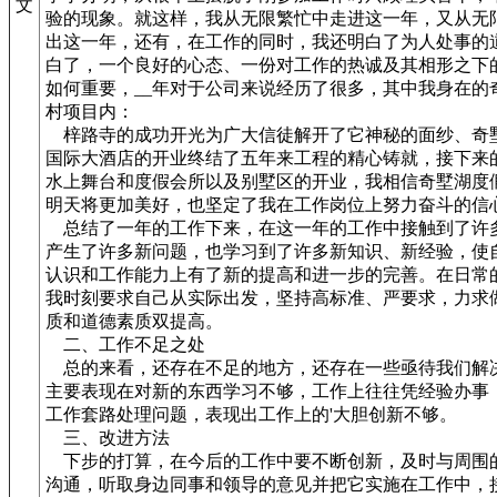
文
验的现象。就这样，我从无限繁忙中走进这一年，又从无
出这一年，还有，在工作的同时，我还明白了为人处事的
白了，一个良好的心态、一份对工作的热诚及其相形之下
如何重要，__年对于公司来说经历了很多，其中我身在的
村项目内：
梓路寺的成功开光为广大信徒解开了它神秘的面纱、奇
国际大酒店的开业终结了五年来工程的精心铸就，接下来
水上舞台和度假会所以及别墅区的开业，我相信奇墅湖度
明天将更加美好，也坚定了我在工作岗位上努力奋斗的信
总结了一年的工作下来，在这一年的工作中接触到了许
产生了许多新问题，也学习到了许多新知识、新经验，使
认识和工作能力上有了新的提高和进一步的完善。在日常
我时刻要求自己从实际出发，坚持高标准、严要求，力求
质和道德素质双提高。
二、工作不足之处
总的来看，还存在不足的地方，还存在一些亟待我们解
主要表现在对新的东西学习不够，工作上往往凭经验办事
工作套路处理问题，表现出工作上的'大胆创新不够。
三、改进方法
下步的打算，在今后的工作中要不断创新，及时与周围
沟通，听取身边同事和领导的意见并把它实施在工作中，