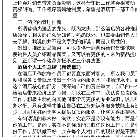
上也会对销售带来负面影响，这样营销部工作就会很被动
责权明确、工作程序清晰地制度，希望是酒店下一部工作
重。
三、酒店的管理推新
所谓营销为酒店的龙头，既为龙头，那么酒店的各种推
店领导，相关部门领导知道，熟悉以外。也需要由销售人
去了解。我说的并不是文字类的解说，而是实质性的。
例如，推出新品新菜，可以提供一到两份给销售部试味
便销售人员介绍新品新菜，又可以有更多的人来为新品提
见。正所谓一个诸葛亮抵不过三个臭皮匠。
酒店个人工作总结（精选篇3）
在酒店工作的每个员工都要直接面对客人，所以我们员
度和服务质量就反映出一个酒店的服务水平和治理水平。
这个酒店核心的部分，我深知自己的责任重大，自己的一
给酒店带来经济上的亏损。所以在工作中，我认真负责的
工作，积极主动的向其他同事学习更多的专业知识，以加
务水平。只有这样才能让自己在业务知识和服务技能上有
步，才能更好的为客人提供优质的服务，让客人喜出望外
有句话说的非常好！淘汰，实在不是你没有能力，而是
你的工作。是的，实在不是你没能力胜任这份工作，而是
份工作，所以做不好，实在每个人对自己的现状都是不满