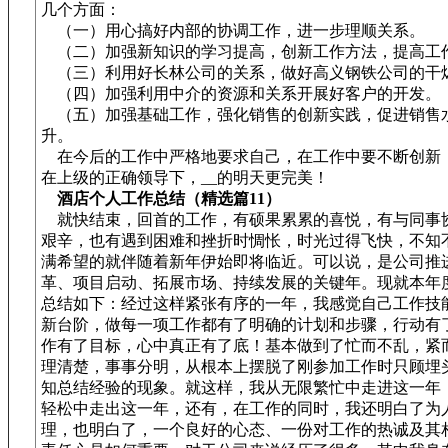
几个方面：
（一）用心搞好内部的协调工作，进一步理顺关系。
（二）加强新知识的学习提高，创新工作方法，提高工
（三）利用好长林公司的关系，做好高义钢铁公司的干
（四）加强利用中介的资源和关系开展好客户的开发。
（五）加强基础工作，强化销售的创新实践，促进销售
升。
在今后的工作中严格地要求自己，在工作中要不断创新
在上级的正确领导下，__的明天更完美！
酒店个人工作总结（精选篇11）
就快结束，回首的工作，有硕果累累的喜悦，有与同事
艰辛，也有遇到困难和挫折时惆怅，时光过得飞快，不知
满希望的就伴随着新年伊始即将临近。可以说，是公司推
革、项目启动、拓展市场、持续发展的关键年。现就本年
总结如下：经过这样紧张有序的一年，我感觉自己工作技
新台阶，做每一项工作都有了明确的计划和步骤，行动有
作有了目标，心中真正有了底！基本做到了忙而不乱，紧
理清楚，事事分明，从根本上摆脱了刚参加工作时只顾埋
知总结经验的现象。就这样，我从无限繁忙中走进这一年
轻松中走出这一年，还有，在工作的同时，我还明白了为
理，也明白了，一个良好的心态、一份对工作的热诚及其