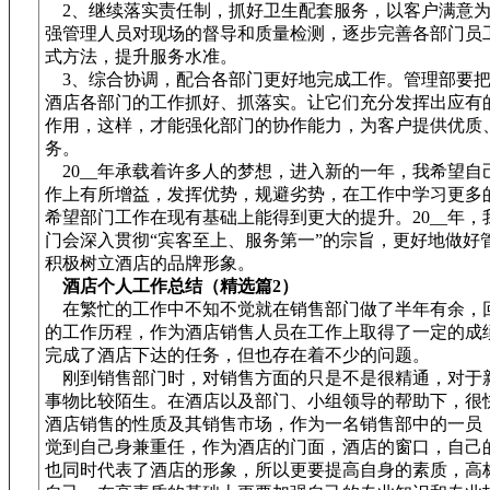
2、继续落实责任制，抓好卫生配套服务，以客户满意为
强管理人员对现场的督导和质量检测，逐步完善各部门员
式方法，提升服务水准。
3、综合协调，配合各部门更好地完成工作。管理部要把
酒店各部门的工作抓好、抓落实。让它们充分发挥出应有
作用，这样，才能强化部门的协作能力，为客户提供优质
务。
20__年承载着许多人的梦想，进入新的一年，我希望自
作上有所增益，发挥优势，规避劣势，在工作中学习更多
希望部门工作在现有基础上能得到更大的提升。20__年，
门会深入贯彻“宾客至上、服务第一”的宗旨，更好地做好
积极树立酒店的品牌形象。
酒店个人工作总结（精选篇2）
在繁忙的工作中不知不觉就在销售部门做了半年有余，
的工作历程，作为酒店销售人员在工作上取得了一定的成
完成了酒店下达的任务，但也存在着不少的问题。
刚到销售部门时，对销售方面的只是不是很精通，对于
事物比较陌生。在酒店以及部门、小组领导的帮助下，很
酒店销售的性质及其销售市场，作为一名销售部中的一员
觉到自己身兼重任，作为酒店的门面，酒店的窗口，自己
也同时代表了酒店的形象，所以更要提高自身的素质，高