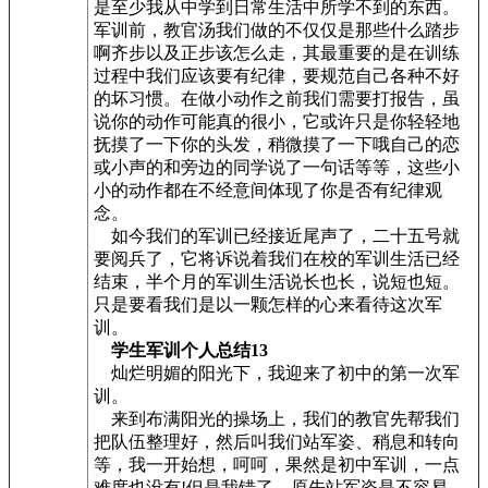
是至少我从中学到日常生活中所学不到的东西。
军训前，教官汤我们做的不仅仅是那些什么踏步
啊齐步以及正步该怎么走，其最重要的是在训练
过程中我们应该要有纪律，要规范自己各种不好
的坏习惯。在做小动作之前我们需要打报告，虽
说你的动作可能真的很小，它或许只是你轻轻地
抚摸了一下你的头发，稍微摸了一下哦自己的恋
或小声的和旁边的同学说了一句话等等，这些小
小的动作都在不经意间体现了你是否有纪律观
念。
如今我们的军训已经接近尾声了，二十五号就
要阅兵了，它将诉说着我们在校的军训生活已经
结束，半个月的军训生活说长也长，说短也短。
只是要看我们是以一颗怎样的心来看待这次军
训。
学生军训个人总结13
灿烂明媚的阳光下，我迎来了初中的第一次军
训。
来到布满阳光的操场上，我们的教官先帮我们
把队伍整理好，然后叫我们站军姿、稍息和转向
等，我一开始想，呵呵，果然是初中军训，一点
难度也没有!但是我错了，原先站军姿是不容易