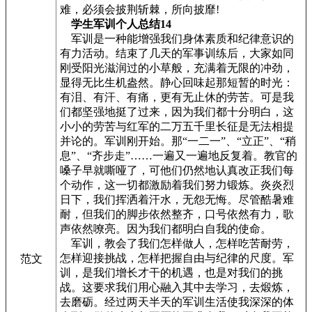
难，必须会披荆斩棘，所向披靡!
学生军训个人总结14
军训是一种能增强我们身体素质和纪律意识的
有力活动。结束了几天的军事训练后，大家如同
刚受阳光滋润过的小草般，充满着无限的冲劲，
显得无比生机盎然。静心回味起那短暂的时光：
有泪、有汗、有痛，更有无止休的劳苦。可是我
们都坚强地挺了过来，因为我们都十分明白，这
小小的劳苦与红军的二万五千里长征是无法相提
并论的。军训刚开始。那“一二一”、“立正”、“稍
息”、“齐步走”……一遍又一遍地反复着。教官的
嗓子早就嘶哑了，可他们仍然地认真改正我们每
个动作，这一切都激励着我们努力锻炼。炎炎烈
日下，我们挥洒着汗水，无怨无悔。尽管酷暑难
耐，但我们的脚步依然整齐，口号依然有力，歌
声依然嘹亮。因为我们都明白自我的使命。
军训，教会了我们怎样做人，怎样吃苦耐劳，
怎样迎接挑战，怎样把握自由与纪律的尺度。军
范文
训，是我们增长才干的机遇，也是对我们的挑
战。这要求我们用心融入其中去学习，去煅炼，
去磨砺。经过两天半天的军训生活使我深深的体