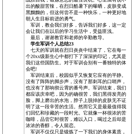
出的酸甜苦辣，在烈日酷暑下的曝晒，皮肤变成
黑黝黝的，但这何尝不是一种快乐，一种更好地
朝人生目标前进的勇气。
军训，教会我们好多，告诉我们好多，这一定
会让我们在以后的学习生活中，受益匪浅。
最后，谢谢教官和老师的辛勤教导。
学生军训个人总结23
七天的军训就在烈日炎炎中结束了，它在每一
个20xx级新生心中都打下了深深的印记，尤其是
我们这些国防生。对于军训会别有一番独特的体
会吧!
军训结束后，校园似乎又恢复它应有的平静。
没有了阵阵的脚步声，没有了那刺耳的口哨声，
也没有了那响彻云霄的番号声。军训结束，我们
都应该庆幸吧，因为的确很苦，我们黑得发亮的
脸，脚上磨出的水泡，脖子上脱掉的皮肤无不证
明了这一段辛苦的生活。然而它又是最最值得我
们回忆和珍藏的一段时光。它就像一杯很浓的苦
咖啡，品尝它时很苦，难以入口，喝过之后却是
浓浓的香醇，令人留恋。
军训不仅仅只是锻炼了一下我们的身体素质，