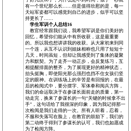
有一个世纪那么长……但是值得欣慰的是，每一
天站军姿都可以感觉到自己的进步，似乎可以坚
持更长了……
学生军训个人总结16
教官经常跟我们说，我希望军训是你们美好的
回忆，希望你们能从中有所收获，这是最重要
的。所以我也想讲讲我的收获。从大家初来到同
一个连，从互不认识到姐妹相称也只用了短短十
几天，时间虽短，但却让我感受到了集体的凝聚
力和默契。为了走齐一动正步，会反复练习，互
相提醒排面的整齐，为了展现更好的精神状态，
抬头挺胸，即使阳光那么强烈也挡不住女孩们坚
定的眼神。在训练场上的辛苦是有回报的，在最
后的检阅式中，要分摆字、军体拳和阅兵方阵，
我们的命运取决于在参谋长面前走的质量，第一
动走完，换来了参谋长的一句“关键的时候拿不出
手”，这句话给了我很深的印象，因为我记得那一
次检阅是我们走得的一次。所有人听着，忍着，
不服和失落写在脸上，在教官的鼓励下，我们的
第二动终于得到了参谋长的认可，我们也如愿成
为了检阅方阵。