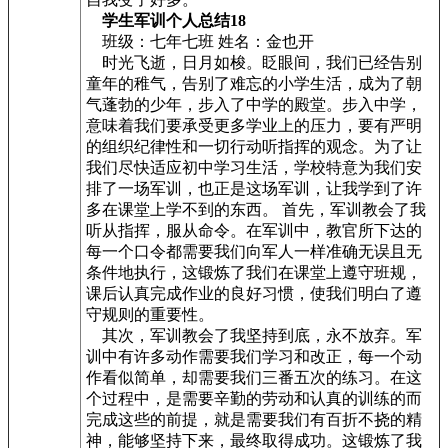
学生军训个人总结18
班级：七年七班 姓名：金也开
时光飞逝，日月如梭。眨眼间，我们已经告别
童年的稚气，告别了难忘的小学生活，成为了朝
气蓬勃的少年，步入了中学的殿堂。步入中学，
意味着我们要承受更多学业上的压力，要有严明
的组织纪律性和一切行动听指挥的观念。为了让
我们尽快适应初中学习生活，学校特意为我们安
排了一场军训，也正是这场军训，让我学到了许
多在课堂上学不到的东西。 首先，军训教会了我
听从指挥，服从命令。在军训中，教官所下达的
每一个口令都需要我们向军人一样准确无误且无
条件地执行，这锻炼了我们在课堂上遵守班规，
课后认真完成作业的良好习惯，使我们明白了遵
守规则的重要性。
其次，军训教会了我坚持到底，永不放弃。军
训中有许多动作需要我们学习和改正，每一个动
作看似简单，却需要我们三番五次的练习。在这
个过程中，是需要辛勤的劳动和认真的训练的而
完成这些的前提，就是需要我们有百折不挠的精
神，能够坚持下来，最终取得成功。这锻炼了我