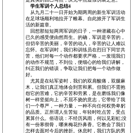
学生军训个人总结4
从九月二十一日开始为期两周的新生军训活动
在足球场顺利地拉开了帷幕。自此掀开了军训生
活的新篇章。
回想那短短两周军训的日子，一种潜藏在心中
已久的感受便由然而生。的确，军训是辛苦的，
但切辛苦的美丽，辛苦的动人，辛苦的让人难以
忘怀。在军训时，我们和训练员在烈日下同甘共
苦，他们对每一个动作都要求严格，一发现我们
的动作不规范，不到位，便细心的给我们讲解，
纠正我们的错误，争取让我们把每一个动作做
好。
尤其是在站军姿时，我们的双肩酸痛，双腿麻
木，让我们真正地体会到苦和累。但我们不需抱
怨它的苦难，它的辛苦和劳累，是在磨练我们像
树一样坚挺向上，不屈不挠的意志，它带给了我
们一个尊严，一种力量，一种不向任何权势卑躬
的品质。正所谓人生苦短，年轻时吃点苦，受点
累算什么。俗语说：不经历风雨，何以见彩虹;没
有一份寒彻骨，哪来梅花扑鼻香。它教会了我们
怎样去面对今后的挫折。休息时，我们方队的男