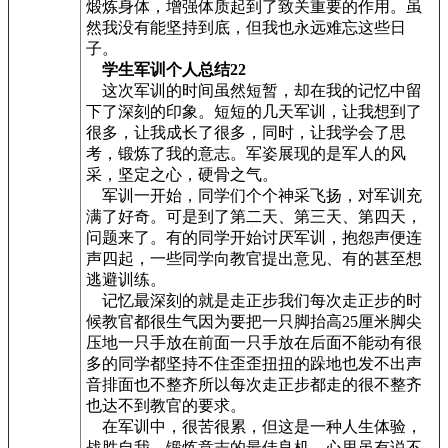
煅炼身体，增强体质起到了致关重要的作用。虽
然我没有能坚持到底，但我也永远难忘这些日
子。
学生军训个人总结22
这次军训的时间虽然短暂，却在我的记忆中留
下了深刻的印象。短短的几天军训，让我想到了
很多，让我成长了很多，同时，让我学会了思
考，锻炼了我的意志。军姿展现的是军人的风
采，坚定之心，硬骨之气。
军训一开始，同学们个个神采飞扬，对军训充
满了好奇。可是到了第二天、第三天、第四天，
问题来了。有的同学开始讨厌军训，抱怨声便连
声四起，一些同学向教官提出意见、有的甚至想
逃避训练。
记忆最深刻的就是走正步我们每次走正步的时
候教官都很生气因为要把一只脚抬高25厘米脚尖
压地一只手放在前面一只手放在后面不能动有很
多的同学都坚持不住歪歪扭扭的跺地也发不出声
音排面也不整齐所以每次走正步都走的很不整齐
也达不到教官的要求。
在军训中，很苦很累，但这是一种人生体验，
战胜自我，锻炼意志的最佳良机。心里虽有说不