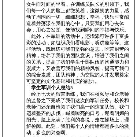
女生面对面的坐着，在训练员队长的引领下，我
们每一个人的脸上都微笑着，这微笑的力量，感
动了周围的一切，细细想想，幸福，快乐时常酿
造着并荡漾在我们的心中，只要我们用心去体
会，用心去发觉，便能找到瞬间的幸福与快乐。
此外，在军训的活动中，还增添可许多丰富多
彩的活动，如组织我们看电影，听讲座等等。这
些活动，既磨练可我们坚强的意志，吃苦耐劳的
精神，培养了我们的团队意识，增进了我们之间
的关系，提高了我们学生干部队伍的沟通能力和
凝聚力，又改善可我们的精神风貌，提高可我们
的综合素质，团队精神，为交院的人才发展奠定
可坚定的文化基础和扎实的能力。
学生军训个人总结5
经历七天的艰苦磨练，我们在校领导和众老师
的监督之下完成了我们这次的军训任务。校长和
老师们还亲自检阅了我们高一的这支队伍。我们
迈着整齐的步伐，喊着嘹亮的口号，迎着明媚的
阳光，脸上充满了胜利的喜悦，走在操场上，理
解检阅。此刻，我们每个人的情绪都是多么的激
动，多么的兴奋啊。