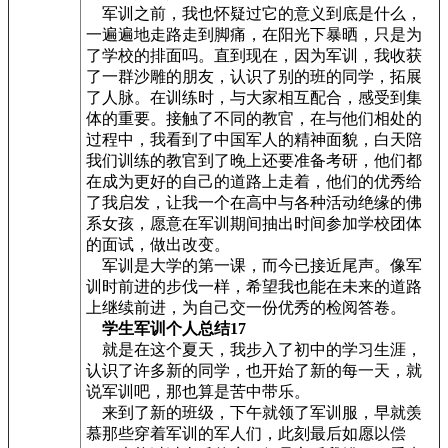
军训之前，我也怀疑过它的意义到底是什么，
一遍遍地走路走到脚痛，在阳光下暴晒，只是为
了学校的排面吗。直到现在，因为军训，我收获
了一群沙雕的朋友，认识了别的班的同学，拓展
了人脉。在训练时，与大家相互配合，感受到集
体的重要。接触了不同的教官，在与他们相处的
过程中，我看到了中国军人的精神面貌，白天陪
我们训练的教官到了晚上还要准备考研，他们都
在成为更好的自己的道路上走着，他们的优秀给
了我启发，让我一个在高中与各种活动绝缘的佛
系女孩，愿意在军训期间抽出时间参加学校团体
的面试，做出改变。
军训是大学的第一课，而今已接近尾声。像军
训时前进的步伐一样，希望我也能在未来的道路
上继续前进，为自己交一份优秀的检阅答卷。
学生军训个人总结17
就是在这个夏天，我步入了初中的学习生涯，
认识了许多新的同学，也开始了新的每一天，就
说军训吧，那也算是苦中带乐。
来到了新的班级，下午就领了军训服，早就羡
慕那些穿着军训的军人们，此刻最后如愿以偿