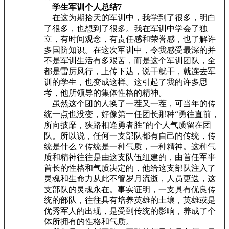
学生军训个人总结7
在这为期拾天的军训中，我学到了很多，明白
了很多，也想到了很多。我在军训中学会了独
立，有时间观念，有责任感和荣誉感，也了解许
多国防知识。在这次军训中，令我感受最深的并
不是军训生活有多艰苦，而是这个军训团队，全
都是雷厉风行，上传下达，说干就干，就连去军
训的学生，也变成这样。这引起了我的许多思
考，他所领导的集体性格的精神。
虽然这个团的人换了一茬又一茬，可当年的传
统一点也没变，好像第一任团长那种“勇往直前，
所向披靡，狭路相逢勇者胜”的个人气质留在团
队。所以说，任何一支部队都有自己的传统，传
统是什么？传统是一种气质，一种精神。这种气
质和精神往往是由这支队伍组建的，由首任军事
首长的性格和气质决定的，他给这支部队注入了
灵魂和生命力从此不管岁月流逝，人员更迭，这
支部队的灵魂永在。事实证明，一支具有优良传
统的部队，往往具有培养英雄的土壤，英雄或是
优秀军人的出现，是受到传统的影响，养成了个
体所拥有的性格和气质。