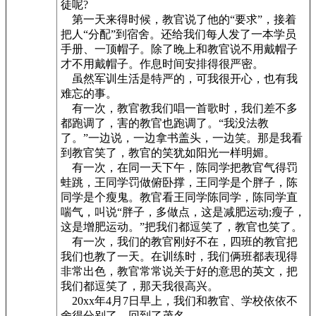
徒呢?
第一天来得时候，教官说了他的“要求”，接着
把人“分配”到宿舍。还给我们每人发了一本学员
手册、一顶帽子。除了晚上和教官说不用戴帽子
才不用戴帽子。作息时间安排得很严密。
虽然军训生活是特严的，可我很开心，也有我
难忘的事。
有一次，教官教我们唱一首歌时，我们差不多
都跑调了，害的教官也跑调了。“我没法教
了。”一边说，一边拿书盖头，一边笑。那是我看
到教官笑了，教官的笑犹如阳光一样明媚。
有一次，在同一天下午，陈同学把教官气得罚
蛙跳，王同学罚做俯卧撑，王同学是个胖子，陈
同学是个瘦鬼。教官看王同学陈同学，陈同学直
喘气，叫说“胖子，多做点，这是减肥运动;瘦子，
这是增肥运动。”把我们都逗笑了，教官也笑了。
有一次，我们的教官刚好不在，四班的教官把
我们也教了一天。在训练时，我们俩班都表现得
非常出色，教官常常说关于好的意思的英文，把
我们都逗笑了，那天我很高兴。
20xx年4月7日早上，我们和教官、学校依依不
舍得分别了，回到了茂名。