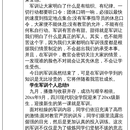
军训让大家明白了什么是有组织、有纪律。一
切行动都要听口令：团体口哨一响，必须以最快
的速度到指定地点集合;没有军事指导员的休息口
令，大家便不能休息;没有教官的允许，不能有任
何私自行动。军训有苦亦有甜。甜得就是军训让
我们明白了什么是真正的军人。其实，也不能用
苦这个字，因为我们大家都明白军训强度都是根
据我们情景制定的，不会超出我们的承受本事。
并且，在军训中，教官会密切关注大家的情景，
一发现谁的脸色不对就会让其先休息，不会让学
生受伤。
今日的军训虽然结束了，可是在军训中学到的
知识是无比珍贵的，它将伴随着我茁壮成长。
学生军训个人总结9
九月，播撒与收获并存，成功与艰辛相依。
20xx年9月，四川现代职业学院迎来了20xx级新
生，迎接新生的第一课就是军训。
面对枯燥的军训内容，同学们依旧充满了高昂
的激情;面对教官严厉的训斥，同学们眼里流露出
倔强的目光，然后是更加认真的投入训练。这次
的军训不仅仅是为了锻炼同学们坚韧不拔的意志