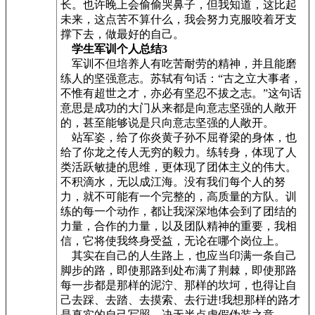
长。也许晚上会偷偷哭鼻子，但我知道，这比起
未来，这点苦不算什么，我会努力克服咬着牙支
撑下去，做最好的自己。
学生军训个人总结3
军训不但培养人有吃苦耐劳的精神，并且能磨
练人的坚强意志。苏轼有句话：“古之立大事者，
不惟有超世之才，亦必有坚忍不拔之志。”这句话
意思是成功的大门从来都是向意志坚强的人敞开
的，甚至能够说是只向意志坚强的人敞开。
站军姿，给了你炎黄子孙不屈脊梁的身体，也
给了你龙之传人无穷的毅力。练转身，体现了人
类活跃敏捷的思维，更体现了团体主义的伟大。
不积滴水，无以成江海。没有我们每个人的努
力，就不可能有一个完整的，高质量的方队。训
练的每一个动作，都让我深深地体会到了团结的
力量，合作的力量，以及团队精神的重要，我相
信，它将使我终身受益，无论在哪个岗位上。
其实在自己的人生路上，也应当印满一条自己
脚步的路，即使那路到处布满了荆棘，即使那路
每一步都是那样的泥泞、那样的坎坷，也得让自
己去踩、去踏、去摸索、去行进!我想那样的路才
是真实的自己写照，决无半点虚假伪装之意。