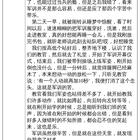
了，也能过过当兵的瘾，但是之后我错了，看来
军训并不是那么容易，但还是应了那四个字苦中
带乐。
第二天一早，就被闹铃从睡梦中惊醒，看了时
间以后，迷迷糊糊的把军训服穿好，洗漱，然后
走进教室，真的好想能再睡一会儿，但是我刚放
完书包，就听老师说此刻去站队吧!哎，好想睡觉
我们按高低个站好后，整齐地下楼，认识了我
们的教官，然后就去了礼堂，开始了军训开幕仪
式，结束后，我们被带到操场上练军姿，刚开始
倒也没什么，但是一分钟后，就觉得腿脚已经麻
木了，本来想动一动的放松一下，只听见教官
说：‘有一个人动就再加10秒’，我便打消了这个念
头。这就是军训的苦。
教官看我们军姿也站得差不多了，就开始教我
们许多动作，就比如蹲起，向后转向左转等等，
就在刚开始学的时候，总是能听到我们班的笑
声，因为谁在刚开始的时候都会出错，但是看到
好多人做错时的不知所措，都会忍不住的笑起
来，这也是乐。
军训虽然很辛苦，但是就在这些天里，就发现
自我变了好多。