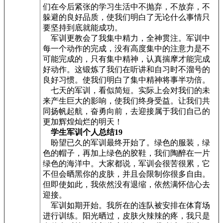
们在今后紧张的学习生活中不抛弃，不放弃，不
躲避的良好品质，使我们明白了无论什么事情只
要坚持到底就能成功。
军训更教会了我集中精力，全神贯注。军训中
每一个动作的完成，没有高度集中的注意力是不
可能完成的，只有集中精神，认真揣摩才能完成
好动作。这锻炼了我们在听讲和自习时不溜号的
良好习惯。使我们明白了集中精神将事半功倍。
七天的军训，看似简短。实际上会对我们的未
来产生巨大的影响，使我们终身受益。让我们共
同扬帆起航，奋勇向前，去迎接属于我们自己的
更加辉煌灿烂的明天！
学生军训个人总结19
盼望已久的军训最终开始了。绿色的服装，绿
色的帽子，再加上绿色的胶鞋，我们陶醉在一片
绿色的海洋中。大家都说，军训会很苦很累，它
不但会晒黑你的皮肤，并且会限制你很多自由。
但即使如此，我依然没有退缩，依然满怀信心去
迎接。
军训如期开始。我所在的连队被安排在体育场
进行训练。阳光晒过，皮肤火辣辣的疼，我只是