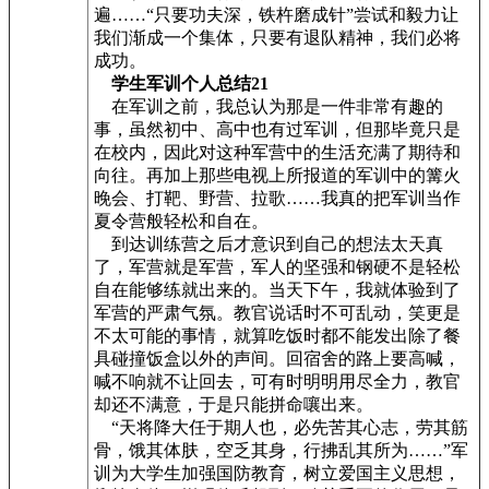
遍……“只要功夫深，铁杵磨成针”尝试和毅力让
我们渐成一个集体，只要有退队精神，我们必将
成功。
学生军训个人总结21
在军训之前，我总认为那是一件非常有趣的
事，虽然初中、高中也有过军训，但那毕竟只是
在校内，因此对这种军营中的生活充满了期待和
向往。再加上那些电视上所报道的军训中的篝火
晚会、打靶、野营、拉歌……我真的把军训当作
夏令营般轻松和自在。
到达训练营之后才意识到自己的想法太天真
了，军营就是军营，军人的坚强和钢硬不是轻松
自在能够练就出来的。当天下午，我就体验到了
军营的严肃气氛。教官说话时不可乱动，笑更是
不太可能的事情，就算吃饭时都不能发出除了餐
具碰撞饭盒以外的声间。回宿舍的路上要高喊，
喊不响就不让回去，可有时明明用尽全力，教官
却还不满意，于是只能拼命嚷出来。
“天将降大任于期人也，必先苦其心志，劳其筋
骨，饿其体肤，空乏其身，行拂乱其所为……”军
训为大学生加强国防教育，树立爱国主义思想，