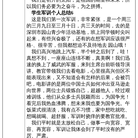
以我们务必要为之奋斗，为之拼搏。
学生军训个人总结6
这是我们第一次军训，非常紧张 ，是一个周三
的三月九日至三月十日，共三天的时间，去的是
深圳市园山青少年活动基地，班上同学顿时尖叫
起来，有些兴奋极了，还有的在想军训应该很严
格·、很辛苦，但我都想迫不及待地去 园山哦！
我们高兴地跳上汽车，半个钟之后到了，哇！
真想不到，一座座山连绵不断，真美啊！我们迅
速的换上了威武的军服，来到主席台前听领导演
讲。教官带领我们去看电影，心里很高兴但区不
能表现出来，又不知道会有怎样的后果，会被罚
吧，电影讲的是两位中国士兵如何冲出亚马逊走
向世界，两位士兵锻炼自己，超越他人，经过艰
难训练，他们从众多士兵脱颖而出，为国争光！
看完后我热血沸腾，想未来我也要为国争光。午
饭菜式很清淡，我有点不习惯，家中想吃就吃、
想喝就喝、超舒服，军训时挠痒的要教官批准。
我们平时就是太放松自己，做事一向宽容、宽
容、再宽容，军训让我体会到了平时没有的严
厉、严肃。