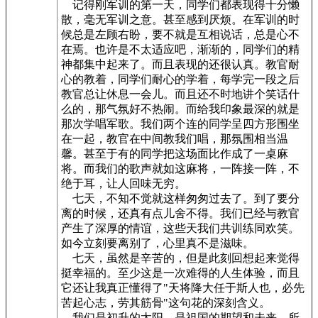
记得刚军训的第一天，同学们都表现得十分懒
散，毫无军训之意。甚至感到厌烦。在军训的时
候总是左顾右盼，要不就是互相说话，总是心不
在焉。也许是不太适应吧，渐渐的，同学们的精
神都集中起来了。而且表现的还很认真。教官耐
心的教着，同学们耐心的学着，每学完一段之后
教官总让休息一会儿。而且还不时地讲个笑话什
么的，那气氛好不热闹。而给我印象最深的就是
那次学唱军歌。我们两个连的同学呈四方形围坐
在一起，教官在中间教我们唱，那氛围相当温
馨。甚至于有的同学把这场面比作成了一桌麻
将。而我们的歌声就如这麻将，一阵接一阵，不
绝于耳，让人回味无穷。
七天，不知不觉就这样匆匆过去了。到了要分
离的时候，还真有点儿舍不得。我们已经与教官
产生了深厚的情谊，这些天我们共训练同欢笑。
如今立刻要离别了，心里真不是滋味。
七天，虽然是辛苦的，但是此刻回想起来觉得
挺幸福的。至少这是一次难得的人生体验，而且
它还让我真正懂得了"天将降大任于斯人也，必先
苦起心志，劳其筋骨"这句花的深刻含义。
我们是初升的太阳，是祖国的期望和未来，所