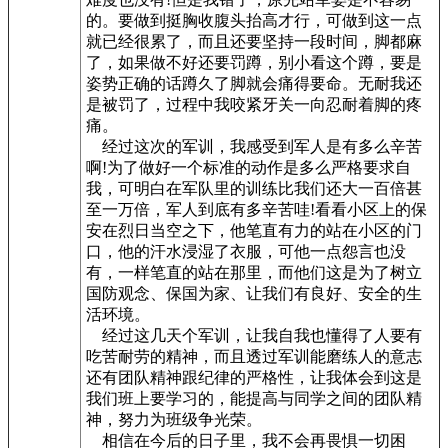
的。要做到挺胸收腹头抬高才行，可做到这一点
就已经很累了，而且还要坚持一段时间，脚都麻
了，如果做不好还要罚蹲，别小看这个蹲，要是
姿势正确的话蹲久了脚就会痛得要命。无耐我还
是被罚了，过程中我咬紧牙关一向忍耐着脚的疼
痛。
经过这次的军训，我感受到军人是有多么辛苦
啊!为了做好一个标准的动作是多么严格要求自
我，可明白在军队里的训练比我们还大一百倍甚
至一万倍，军人到底有多辛苦哇!看看小区上的保
安在烈日当空之下，他笔直有力的站在小区的门
口，他的汗水浸湿了衣服，可他一点怨言也没
有，一样笔直的站在那里，而他们这是为了树立
国防观念、保国为家、让我们有良好、安全的生
活环境。
经过这几天个军训，让我自我也懂得了人要有
吃苦耐劳的精神，而且透过军训能磨练人的意志
还有团队精神跟纪律的严格性，让我体会到这是
我们班上要学习的，能提高与同学之间的团队精
神，努力为班级争光荣。
相信在今后的日子里，我不会再畏惧一切困