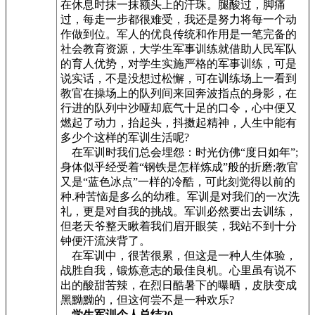
在休息时抹一抹额头上的汗珠。腿酸过，脚痛
过，每走一步都很难受，我还是努力将每一个动
作做到位。军人的优良传统和作用是一笔完备的
社会教育资源，大学生军事训练就借助人民军队
的育人优势，对学生实施严格的军事训练，可是
说实话，不是没想过松懈，可在训练场上一看到
教官在操场上的队列间来回奔波指点的身影，在
行进的队列中沙哑却底气十足的口令，心中便又
燃起了动力，抬起头，抖擞起精神，人生中能有
多少个这样的军训生活呢?
在军训时我们总会埋怨：时光仿佛“度日如年”;
身体似乎经受着“钢铁是怎样炼成”般的折磨;教官
又是“蓝色冰点”一样的冷酷，可此刻觉得以前的
种.种苦恼是多么的幼稚。军训是对我们的一次洗
礼，更是对自我的挑战。军训必然要出去训练，
但老天爷整天瞅着我们眉开眼笑，我站不到十分
钟便汗流浃背了。
在军训中，很苦很累，但这是一种人生体验，
战胜自我，锻炼意志的最佳良机。心里虽有说不
出的酸甜苦辣，在烈日酷暑下的曝晒，皮肤变成
黑黝黝的，但这何尝不是一种欢乐?
学生军训个人总结20