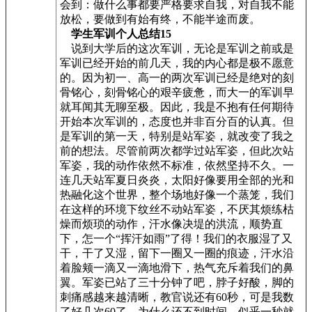
会到：做什么事都要严格要求自我，对自我不能
放松，要做到有始有终，不能半途而废。
学生军训个人总结15
说到大学后的这次军训，无论是军训之前或是
军训已经开始的前几天，我的内心都是极不愿意
的。因为初一、高一的两次军训已经是绝对的刻
骨铭心，刻骨铭心的艰辛疲惫，而大一的军训早
就耳闻其无聊至极。因此，我是不抱有任何期待
开始本次军训的，态度也并非百分百的认真。但
是军训的第一天，特别是站军姿，就改变了我之
前的想法。尽管前两次都学过站军姿，但此次站
军姿，我的动作依然不标准，依然坚持不久。一
连几天站军夏日炎炎，太阳好像要用全部的光和
热融化这个世界，整个场地好像一个蒸笼，我们
在这样的环境下纹丝不动站军姿，不厌其烦练枯
燥而烦琐的动作，汗水像决堤的洪流，顺势直
下，怎一个“挥汗如雨”了得！我们的衣服湿了又
干，干了又湿，留下一圈又一圈的痕迹，汗水沿
着脸颊一滴又一滴地滑下，热气充斥着我们的鼻
翼。军姿已站了三十分钟了吧，脖子好酸，脚的
刺痛感越来越清晰，教官说还有60秒，可是我数
了好几次60了，为什么还不到时间，似乎一秒就