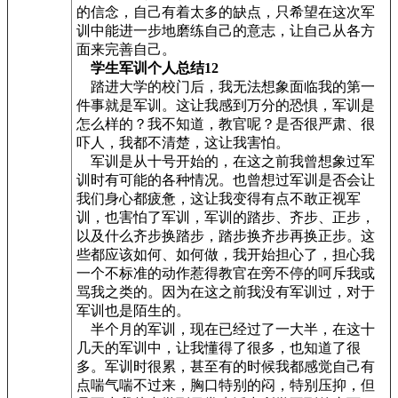
的信念，自己有着太多的缺点，只希望在这次军
训中能进一步地磨练自己的意志，让自己从各方
面来完善自己。
学生军训个人总结12
踏进大学的校门后，我无法想象面临我的第一
件事就是军训。这让我感到万分的恐惧，军训是
怎么样的？我不知道，教官呢？是否很严肃、很
吓人，我都不清楚，这让我害怕。
军训是从十号开始的，在这之前我曾想象过军
训时有可能的各种情况。也曾想过军训是否会让
我们身心都疲惫，这让我变得有点不敢正视军
训，也害怕了军训，军训的踏步、齐步、正步，
以及什么齐步换踏步，踏步换齐步再换正步。这
些都应该如何、如何做，我开始担心了，担心我
一个不标准的动作惹得教官在旁不停的呵斥我或
骂我之类的。因为在这之前我没有军训过，对于
军训也是陌生的。
半个月的军训，现在已经过了一大半，在这十
几天的军训中，让我懂得了很多，也知道了很
多。军训时很累，甚至有的时候我都感觉自己有
点喘气喘不过来，胸口特别的闷，特别压抑，但