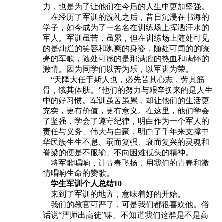
力，也是为了让他们在今后的人生中更加坚强。
在经历了军训的洗礼之后，昔日沉浸在书海的
学子，如今成为了一名名在训练场上挥洒汗水的
军人。军训虽苦，虽累，但在训练场上随处可见
的是灿烂的笑容和飒爽的身姿，随处可闻的的嘹
亮的军歌，随处可感的是那满腔的热血和满怀的
激情。因为同学们以苦为乐，以军训为荣。
“天降大任于斯人也，必先苦其心志，劳其筋
骨，饿其体肤。”他们的努力与艰辛换来的是人生
中的好习惯。军训虽苦虽累，却让他们的生活更
充实，更有价值，更有意义。在这里，他们学会
了坚强，学会了遵守纪律，明白作为一个军人的
责任与义务、伟大与自豪，明白了千年来支撑中
华民族生生不息、弱而复强、衰而复兴的灵魂和
脊梁的便是不服输、不向困难低头的精神。
将军歌唱响，让青春飞扬，用我们的青春和激
情唱响生命的赞歌。
学生军训个人总结10
来到了军训的地方，意味着好的开始。
我们的教官可严了，可是我们都很喜欢他。俗
话说“严师出高徒”嘛。不知道我们这群是不是高