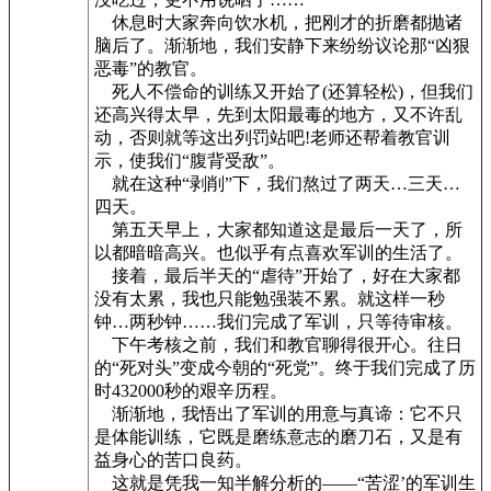
休息时大家奔向饮水机，把刚才的折磨都抛诸
脑后了。渐渐地，我们安静下来纷纷议论那“凶狠
恶毒”的教官。
死人不偿命的训练又开始了(还算轻松)，但我们
还高兴得太早，先到太阳最毒的地方，又不许乱
动，否则就等这出列罚站吧!老师还帮着教官训
示，使我们“腹背受敌”。
就在这种“剥削”下，我们熬过了两天…三天…
四天。
第五天早上，大家都知道这是最后一天了，所
以都暗暗高兴。也似乎有点喜欢军训的生活了。
接着，最后半天的“虐待”开始了，好在大家都
没有太累，我也只能勉强装不累。就这样一秒
钟…两秒钟……我们完成了军训，只等待审核。
下午考核之前，我们和教官聊得很开心。往日
的“死对头”变成今朝的“死党”。终于我们完成了历
时432000秒的艰辛历程。
渐渐地，我悟出了军训的用意与真谛：它不只
是体能训练，它既是磨练意志的磨刀石，又是有
益身心的苦口良药。
这就是凭我一知半解分析的——“苦涩’的军训生