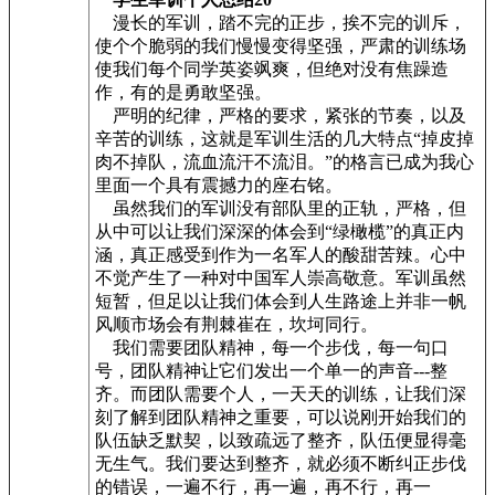
漫长的军训，踏不完的正步，挨不完的训斥，
使个个脆弱的我们慢慢变得坚强，严肃的训练场
使我们每个同学英姿飒爽，但绝对没有焦躁造
作，有的是勇敢坚强。
严明的纪律，严格的要求，紧张的节奏，以及
辛苦的训练，这就是军训生活的几大特点“掉皮掉
肉不掉队，流血流汗不流泪。”的格言已成为我心
里面一个具有震撼力的座右铭。
虽然我们的军训没有部队里的正轨，严格，但
从中可以让我们深深的体会到“绿橄榄”的真正内
涵，真正感受到作为一名军人的酸甜苦辣。心中
不觉产生了一种对中国军人崇高敬意。军训虽然
短暂，但足以让我们体会到人生路途上并非一帆
风顺市场会有荆棘崔在，坎坷同行。
我们需要团队精神，每一个步伐，每一句口
号，团队精神让它们发出一个单一的声音---整
齐。而团队需要个人，一天天的训练，让我们深
刻了解到团队精神之重要，可以说刚开始我们的
队伍缺乏默契，以致疏远了整齐，队伍便显得毫
无生气。我们要达到整齐，就必须不断纠正步伐
的错误，一遍不行，再一遍，再不行，再一