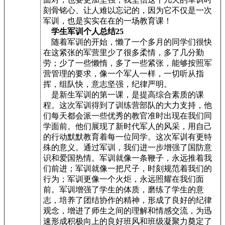
刻骨铭心、让人难以忘记的，因为它不仅是一次
军训，也是实实在在的一场教育课！
学生军训个人总结25
随着军训的开始，懒了一个多月的同学们很快
在这紧张的军营里少了很多柔情，多了几分勤
劳；少了一些懒惰，多了一些紧张，能够按照军
营管理的要求，像一个军人一样，一切听从指
挥，组队快，意志坚强，纪律严明。
是新生军训的第一课，是提高综合素质的课
程。这次军训得到了训练营部队的大力支持，他
们每天都会派一些优秀的教官准时出现在我们同
学面前。他们展现了新时代军人的风采，用自己
的行动默默教育着每一位同学。这次军训有更特
殊的意义。通过军训，我们进一步增强了国防意
识和爱国热情。军训就像一条鞭子，永远推着我
们前进；军训就像一把尺子，时刻规范着我们的
行为；军训更像一个火炬，永远照耀在我们面
前。军训增强了学生的体质，磨练了学生的意
志，培养了团结协作的精神，形成了良好的纪律
观念，增进了师生之间的理解和情感交流，为迅
速形成积极向上的良好班风和班级凝聚力奠定了