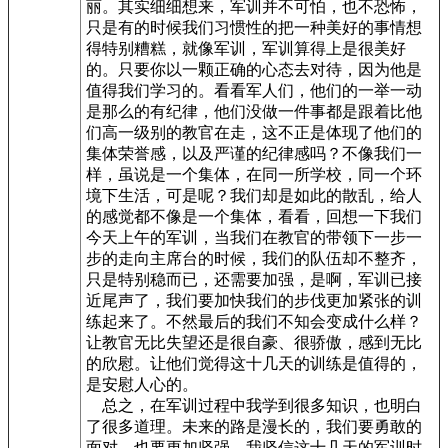
丽。其实细细想来，军训并不可怕，也不恐怖，
只是有的时候我们习惯性的把一种美好的事情想
得特别糟糕，就像军训，军训算得上是很美好
的。只要你以一颗正确的心态去对待，因为他是
值得我们学习的。看看军人们，他们的一举一动
是那么的有纪律，他们没做一件事都是跟着比他
们高一级别的教官在走，这不正是体现了他们的
集体荣誉感，以及严谨的纪律感吗？不像我们一
样，虽说是一个集体，在同一所学校，同一个环
境下生活，可是呢？我们却是如此的散乱，给人
的感觉都不像是一个集体，看看，回想一下我们
今天上午的军训，当我们在教官的带领下一步一
步的走向主席台的时候，我们的队伍却不整齐，
只是特别稳而已，还需要加强，是啊，军训已接
近尾声了，我们要加快我们的步伐更加紧张的训
练起来了。不然最后的我们不知会变成什么样？
让教官无比失望还是很自豪、很骄傲，感到无比
的欣慰。让他们觉得这十几天的训练是值得的，
是安慰人心的。
总之，在军训过程中我学到很多知识，也明白
了很多道理。未来的路是漫长的，我们要勇敢的
面对，也要更加坚强，我坚信这十几天的军训时