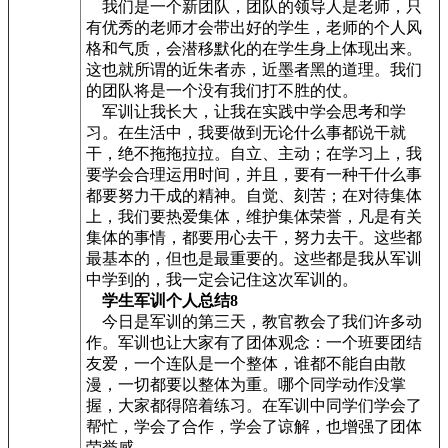
我们是一个新团队，团队的领导人是老师，只
有优秀的老师才会带出好的学生，老师的个人风
格和气质，会潜移默化的在学生身上体现出来。
这也就所谓的近朱者赤，近墨者黑的道理。我们
的团队将是一个没有我们打不胜的仗。
军训让我长大，让我在实践中学会思考和学
习。在生活中，我要做到无论什么事都说干就
干，绝不拖拖拉拉。自立、主动；在学习上，我
要学会合理运用时间，并且，要有一种干什么事
都要努力干成的精神。自觉、刻苦；在对待集体
上，我们要热爱集体，维护集体荣誉，凡是有关
集体的事情，都要用心去干，努力去干。这些都
最基本的，但也是最重要的。这些都是我从军训
中学到的，我一定会记住这次军训的。
学生军训个人总结8
今日是军训的第三天，教官教会了我们许多动
作。军训也让大家有了团体观念：一个班要团结
友爱，一个连队是一个整体，谁都不能自由散
漫，一切都要以整体为重。哪个同学动作没掌
握，大家都得陪着练习。在军训中同学们学会了
帮忙，学会了合作，学会了谅解，也增强了团体
荣誉感。