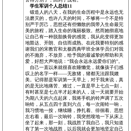
学生军训个人总结11
锻造人的八天，在我的生命历程中是永远也无
法磨灭的，也许八天的时间，不够将一个不是特
别严于厉己，思想还有些懒散的我带入生命最完
美的旅程，踏入生命的瑰丽极致。然而她彻底地
让自己有一种脱胎换骨的感觉，我从此变得更加
地豁达、开朗、自信而成熟。在此我要特别的感
谢我们的宋教官和太极西典甲班全体学员们对我
的不抛弃，不放弃，给予我的最诚挚的帮助和关
爱，好想大声地说：“我会永远永远爱你们的”。
自己一直以来就很喜欢睡懒觉，就像孩子们感
叹上的名字一样——无敌猪，猪都无法跟我媲
美。记得那是军训第一天早上，对于我来说，真
的是无比地痛苦、难过，一直是早上七点一刻，
有时甚至是七点半才起来的人，这一天就要开始
为期八天的六点起床，我将手机的铃声调了五次
响铃，从五点四十直到六点，每一次闹铃一响，
我习惯地一按，继续睡，挣扎着、徘徊着、思想
左右着，最后一次响铃，我突然嗖地一下从床上
坐了起来，那一刻，我战胜了我自己，我只知道
有了第一次地战胜，以后我就会更加地坚定自己