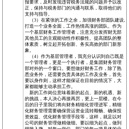
报要求，及时发现违背税务法规的问题并予以改
正，保持与税务部门的沟通与联系，取得他们的
支持与指导。
（3）在紧张的工作之余，加强财务部团队建设,
打造一个业务全面，工作热情高涨的团队。作为
一个基层财务工作管理者，注意充分发挥财无部
其他员工的主观能动性作积极性。提高团队的整
体素质，树立起开拓创新、务实高效的部门新形
象。
（4）作为基层管理者，我充分认识到自己既是
一个管理者，更是一个执行者，是集团财务管理
部对外的一个窗口。要想做好财务工作，除了熟
悉业务外，还需要负责具体的工作及业务，首先
要以身作则，这样才能保证在目前的情况下，大
家都能够主动承担工作。
新的工作岗位意味着新的起点、新的机遇、新
的挑战，本人决心再接再厉，更上一层楼。在今
后的日子里我们将向财务精细化管理进军，精细
化财务管理需要确保营运资金流转顺畅、确保投
资效益、优化财务管理手段等，这样，就足以对
公司的财务管理做精做细。要以细为起点，做到
细致入微，对每一岗位、部门的每一项具体的业