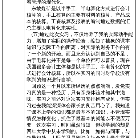
着管理的现代化。
东坡煤矿是以半手工、半电算化方式进行会计
核算的，手工核算的主要有材料的核算、产品成
本的核算。工资核算及报表的编制通过数据的汇
总主要以电算化来实现。
(五)通过此次实习，不仅培养了我的实际动手能
力，增加了实际的操作经验，缩短了抽象的课本
知识与实际工作的距离，对实际的财务工作的有
了一个新的开始。而且充分认识到自己的不足，
由于电算化并不是每一个单位都可以普及，现在
我国很多会计主体都是以半手工、半电算化的方
式进行会计核算，所以在实习的同时对学校没有
学到的知识进行自学。
回顾这一个月以来所经历的点点滴滴，发觉实
习真的是一种经历，只有亲身体验才知其中滋
味。实习之前还对这次实习安排抱有成见，但实
习过去我能深深体会家长的良苦用心了。我知道
了课本上学的知识都是最基本的知识，不管现实
情况怎样变化，抓住了最基本的就能以不便应万
变。这次实习，时间虽然很短，但我学到的却是
四年大学中从未学到的。比如，如何与同事，与
领导相处。人际关系是刚踏入社会的大学生需要