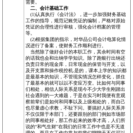
需要。
二、会计基础工作
(1)认真执行《会计法》，进一步加强财务基础
工作的指导，规范记账凭证的编制，严格对原始
凭证的合理性进行审核，强化会计档案的管理
等。
(2)根据集团的指示，对华品公司会计电算化情
况进行了备案，使财务工作顺利进行。
当然除了做好会计的本职工作，其余时间有空
的话我也会和出纳学学知识。除了跑银行出纳还
负责日常的现金库，日常现金的保管与开支，以
及开支票和操作税控机.是的，课本上学的知识都
是最基本的知识，不管现实情况怎样变化，抓住
了最基本的就可以以不变应万变。比如何与同事
们相处，相信人际关系是现今不少大学生刚踏出
社会遇到的一大难题，于是在实习时我便有意观
察前辈们是如何和同事以及上级相处的，而自己
也尽量虚心求教，不耻下问。要搞好人际关系并
不仅仅限于本部门，还要跟别的部门例如市场部
的同事相处好，那工作起来的效率才高，人们所
说的“和气生财”在我们的日常工作中也是不无道
理的。而且在工作中常与前辈们聊聊天不仅可以