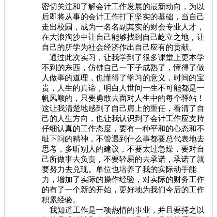
密切关注和了解会计工作发展的最新动向，为以
后即将从事的会计工作打下坚实的基础，当自己
走出校园，成为一名名副其实的财会专业人才，
在大浪淘沙中让自己能够找到自己屹立之地，让
自己的所学为社会经济作出自己应有的贡献。
通过此次实习，让我学到了很多课堂上更本学
不到的东西，仿佛自己一下子成熟了，懂得了做
人做事的道理，也懂得了学习的意义，时间的宝
贵，人生的真谛，明白人世间一生不可能都是一
帆风顺的，只要勇敢去面对人生中的每个驿站！
这让我清楚地感到了自己肩上的重任，看清了自
己的人生方向，也让我认识到了会计工作应支持
仔细认真的工作态度，要有一种平和的心态和不
耻下问的精神，不管遇到什么事都要总代表地去
思考，多听别人的建议，不要太过急燥，要对自
己所做事去负责，不要轻易的去承诺，承诺了就
要努力去兑现。单位也培养了我的实际动手能
力，增加了实际的操作经验，对实际的财务工作
的有了一个新的开始，更好地为我们今后的工作
积累经验。
我知道工作是一项热情的事业，并且要持之以