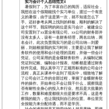
实习会计个人总结范文4
暑假到了，为了丰富自己的阅历，适应社会，
我想在这个假期能找个实习单位，渡过一个有意
义的暑假，由于这是第一次，就不知道怎么下
手。还好参考从网上找到的样板，顺利的解决了
这个环节。我应聘的岗位是实习会计，被建业公
司安置到了xx置业有现公司。xx公司的财务部并
没有太多人，设有一名财务经理，两名出纳，两
名会计。此次负责我实习的是公司出纳—刘爱
丽，刘姐根据我的实习时间，主要是让我了解财
务软件的使用和会计处理的流程，并做一些会计
凭证。公司采用的是金碟财务软件，从编制记账
凭证到记账、编制会计报表、结帐都是通过财务
软件完成。我认真学习了正规而标准的公司会计
流程，真正从课本中走到了现实中，细致地了解
了公司会计工作的全部过程，掌握了金蝶财务软
件的操作。开始单位不会让我干什么，观察我是
否有耐性全身心的投入本行业。然后是大批量的
工作，数量和难度都很大但是要求不高，这是考
察我的能力，也让我找到自己的位置。单位里完
全按能力来分配待遇，而不是学历。
社会的准则就是不能劳动的人就是废物，即便