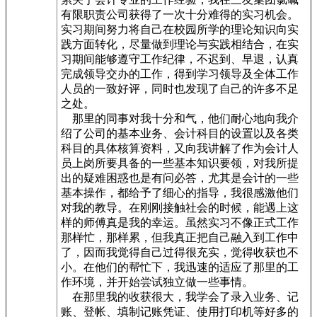
有限职责公司获得了一次十分难得的实习机会。
实习期间努力将自己在校园所学的理论知识向实
践方面转化，尽量做到理论与实践相结合，在实
习期间能够遵守工作纪律，不迟到、早退，认真
完成领导交办的工作，得到学习领导及全体工作
人员的一致好评，同时也发现了自己的许多不足
之处。
那里的同事对我十分和气，他们耐心地向我介
绍了公司的基本业务、会计科目的设置以及各类
科目的具体核算资料，又向我讲解了作为会计人
员上岗所要具备的一些基本知识要领，对我所提
出的疑难困惑也是有问必答，尤其是会计的一些
基本操作，都给予了细心的指导，我很感激他们
对我的教导。在刚刚接触社会的时候，能遇上这
样的师傅真是我的幸运。虽然实习不像正式工作
那样忙，那样累，但我真正把自己融入到工作中
了，因而我觉得自己过得很充实，觉得收获也不
小。在他们的帮忙下，我迅速的适应了那里的工
作环境，并开始尝试独立做一些事情。
在那里我的收获很大，我学会了录入业务、记
账、登帐、填制记账凭证、使用打印机等好多的