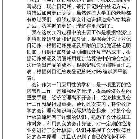
写规范，现金日记账，银行日记账的登记方式，
填错后如何更正等等。虽然这些大学里的老师都
有教过我们，但经过李会计边讲解边操作给我看
之后，我掌握的更好，理解得更深刻了。
我在这次实习过程中的主要工作是根据经济业
务填制原始凭证和记账凭证，根据会计凭证登记
日记账，根据记账凭证及所附的原始凭证登记明
细账，根据记账凭证及明细账计算产品成本，根
据记账凭证及明细账用逐步结算法中的综合结转
法计算出产品的成本，根据记账凭证编科目汇总
表，根据科目汇总表登记总账对账(编试算平衡
表)。
会计作为一门应用性的学科，是一项重要的经
济管理工作，是加强经济管理，提高经济效益的
重要手段，经济管理离不开会计，经济越发展会
计工作就显得越重要。通过此次实习，将学校所
学的会计理论知识与实际想结合起来，对整个会
计核算流程有了详细的认识，熟悉了会计核算工
作对象，利用真实的会计凭证、对一定期的经济
业务进行了会计核算，认识并掌握了会计账簿登
记的基本原理。并且认识到了自己的优势和不