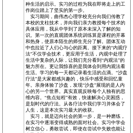
种生活的启示。实习的过程为我在即将走上的工
作岗位踏上了坚实的第一步。
实习期间，曲伟杰心理学校充分向我们传教了
本校的支柱技术，并向我们亲力教授每个技术的
具体应用，我从中学到了原本未深入了解的知
识。第一次的直观团体系统训练算是课程的开幕
和热身，使原本陌生的师生充分了解。团体互动
中也拉近了人们心与心的距离。接下来的“内观疗
法”不仅学会技术，更应用于生活，内观中处理了
生活中复杂的人际，让我们充分看到“内观法”的
魅力所在。更让我惊喜的是我体会到用内观法看
生活。学习的每一天都记录着生活的点滴。“沙盘
疗法”是大家都感兴趣的，快乐中感受和回忆童
年。亲身体验了沙盘，发现“沙盘”展现的是人内
心的另一个世界。真实直观反映每个人独有的思
维内容。“焦点短程”有效，快速解决心灵困惑，
是划时代的疗法。从各疗法中我们学习并体会了
人生，这是本次实习最大的收获。
实习，就是迈向社会的第一步，是一种磨练，
在实习中逐渐变得成熟的面对社会。实习中学会
树立信心，勇敢尝试，即使在尝试中失败也能让