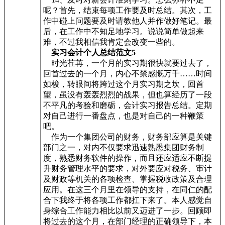
呢？首先，结束每项工作要及时总结。其次，工
作中碰上问题要及时请教他人并作做好笔记。最
后，在工作中不知足地学习。说说简单做起来
难，不过我相信我肯定会改变一些的。
实习会计个人总结范文5
时光荏苒，一个月的实习期很快就要过去了，
回首过去的一个月，内心不禁感慨万千……时间
如梭，转眼间将跨过这个月实习期之坎，回首
望，虽没有轰轰烈烈的战果，但也算经历了一段
不平凡的考验和磨砺，会计实习报告总结。定期
对自己进行一番盘点，也是对自己的一种鞭策
吧。
作为一个集团公司的财务，财务部应算是关键
部门之一，对内不仅要求迅速熟悉集团财务制
度，熟悉财务软件的操作，而且还应适应不断提
升财务管理水平的要求，对外要应对税务、审计
及财政等机关的各项检查、掌握税收政策及合理
应用。在这三个月里在领导的支持，在同仁的配
合下我终于将各项工作都扛下来了。本人感觉自
身综合工作能力相比以前又迈进了一步。回顾即
将过去的这个月，在部门经理的正确领导下，本