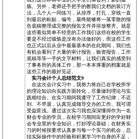
炼。另外，老师还手把手的教我们文档的装订方
法，几个人一同练习，从排序，打孔，穿线一直
到最后的粘贴，编号，最终能够将一落零散的报
告底稿整理成完整的报告文件并排放整齐。就是
这些看似简单不经意的工作我们这些在校的学生
要是不经过锻炼是没有办法做好的，而这些工作
也正式以后从业中最最基本的在此期间，我们也
有机会看到了大量的审计报告，验资报告，工作
底稿等等一手的文字材料，让我们真实的感受到
了事务所的具体工作，那一本本厚重的档案就是
这些工作的最好见证。
实习会计个人总结范文9
在这次会计实习中，我努力将自己在学校所学
的理论知识向实践方面转化，尽量做到理论与实
践相结合。在实习期间我遵守了工作纪律，不迟
到、不早退，认真完成领导交办的工作。我可谓
受益匪浅。通过这次实习我也深深懂得作为一名
财会专业的学员，在校学习期间应更好的学好财
会专业里的专业知识，打好理论基础；在财务实
习的时候按要求认真参与每一个实习的机会，总
结实际操作中的经验和积累学习中自身的不足，