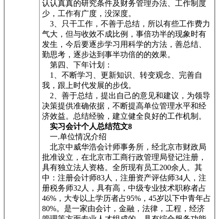
认认真真的研究条件及财务管理办法、工作制度
少，工作有广度，没深度。
3、只干工作，不善于总结，所以有些工作费力
气大，但与收效不成比例，事倍功半的现象时有
发生，今后要逐步学习用科学的方法，善总结、
勤思考，逐步达到事半功倍的的效果。
第四、下年计划：
1、不断学习、更新知识、转变观念、完善自
我，跟上时代发展的步伐。
2、善于总结，提出自己的意见和建议，为领导
决策提供准确依据，不断提高单位管理水平和经
济效益。总结经验，建立健全良好的工作机制。
实习会计个人总结范文8
一.单位情况介绍
北京中威华浩会计师事务所，经北京市财政局
批准设立，在北京市工商行政管理局登记注册，
具有独立法人资格。全所现有员工200余人。其
中：注册会计师83人，注册资产评估师34人，注
册税务师32人，具有高，中级专业技术职称者占
46%，大专以上学历者占95%，45岁以下中青年占
80%。是一家由会计，金融，法律，工程，经济
管理等方面专业人才组成的，具有综合服务功能