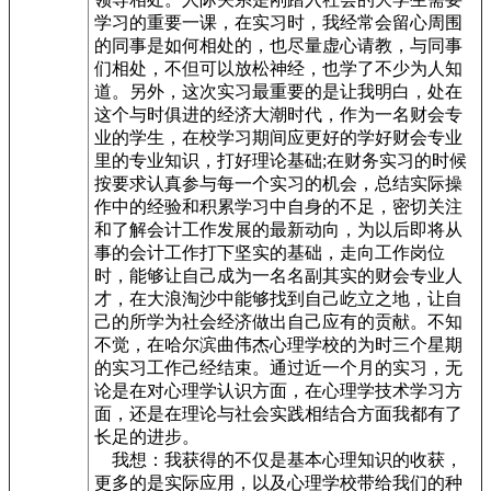
学习的重要一课，在实习时，我经常会留心周围
的同事是如何相处的，也尽量虚心请教，与同事
们相处，不但可以放松神经，也学了不少为人知
道。另外，这次实习最重要的是让我明白，处在
这个与时俱进的经济大潮时代，作为一名财会专
业的学生，在校学习期间应更好的学好财会专业
里的专业知识，打好理论基础;在财务实习的时候
按要求认真参与每一个实习的机会，总结实际操
作中的经验和积累学习中自身的不足，密切关注
和了解会计工作发展的最新动向，为以后即将从
事的会计工作打下坚实的基础，走向工作岗位
时，能够让自己成为一名名副其实的财会专业人
才，在大浪淘沙中能够找到自己屹立之地，让自
己的所学为社会经济做出自己应有的贡献。不知
不觉，在哈尔滨曲伟杰心理学校的为时三个星期
的实习工作己经结束。通过近一个月的实习，无
论是在对心理学认识方面，在心理学技术学习方
面，还是在理论与社会实践相结合方面我都有了
长足的进步。
我想：我获得的不仅是基本心理知识的收获，
更多的是实际应用，以及心理学校带给我们的种