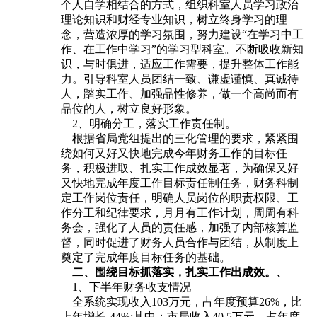
个人自学相结合的方式，组织科室人员学习政治
理论知识和财经专业知识，树立终身学习的理
念，营造浓厚的学习氛围，努力建设“在学习中工
作、在工作中学习”的学习型科室。不断吸收新知
识，与时俱进，适应工作需要，提升整体工作能
力。引导科室人员团结一致、谦虚谨慎、真诚待
人，踏实工作、加强品性修养，做一个高尚而有
品位的人，树立良好形象。
2、明确分工，落实工作责任制。
根据省局党组提出的三化管理的要求，紧紧围
绕如何又好又快地完成今年财务工作的目标任
务，积极进取、扎实工作成效显著，为确保又好
又快地完成年度工作目标责任制任务，财务科制
定工作岗位责任，明确人员岗位的职责权限、工
作分工和纪律要求，月月有工作计划，周周有科
务会，强化了人员的责任感，加强了内部核算监
督，同时促进了财务人员合作与团结，从制度上
奠定了完成年度目标任务的基础。
二、围绕目标抓落实，扎实工作出成效。、
1、下半年财务收支情况
全系统实现收入103万元，占年度预算26%，比
上年增长-44%;其中：市局收入40.5万元，占年度