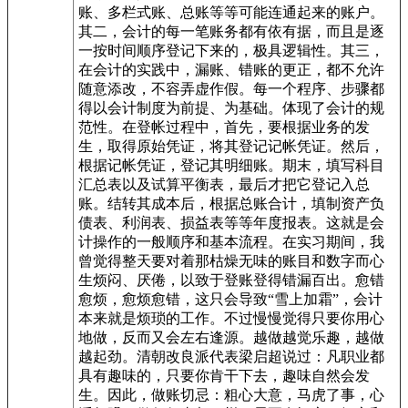
账、多栏式账、总账等等可能连通起来的账户。
其二，会计的每一笔账务都有依有据，而且是逐
一按时间顺序登记下来的，极具逻辑性。其三，
在会计的实践中，漏账、错账的更正，都不允许
随意添改，不容弄虚作假。每一个程序、步骤都
得以会计制度为前提、为基础。体现了会计的规
范性。在登帐过程中，首先，要根据业务的发
生，取得原始凭证，将其登记记帐凭证。然后，
根据记帐凭证，登记其明细账。期末，填写科目
汇总表以及试算平衡表，最后才把它登记入总
账。结转其成本后，根据总账合计，填制资产负
债表、利润表、损益表等等年度报表。这就是会
计操作的一般顺序和基本流程。在实习期间，我
曾觉得整天要对着那枯燥无味的账目和数字而心
生烦闷、厌倦，以致于登账登得错漏百出。愈错
愈烦，愈烦愈错，这只会导致“雪上加霜”，会计
本来就是烦琐的工作。不过慢慢觉得只要你用心
地做，反而又会左右逢源。越做越觉乐趣，越做
越起劲。清朝改良派代表梁启超说过：凡职业都
具有趣味的，只要你肯干下去，趣味自然会发
生。因此，做账切忌：粗心大意，马虎了事，心