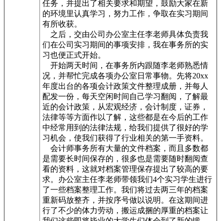
任务，并提出了相关要求和期望，鼓励大家在新
的环境里认真学习，努力工作，争取在实习期间
有所收获。
之后，交由公司办公室主任李老师具体负责我
们在公司实习期间的事项安排，我在事务所的实
习也便正式开始。
开始两天时间，在事务所内跟随李老师熟悉情
况，并帮忙完成各项办公室日常事物。先将20xx
年度出台的各项会计政策文件整理成册，并每人
配发一份，每天空闲时间自己学习翻阅，了解最
近的会计政策，从宏观经济，会计制度，证券，
法律等等方面作以了解，这些都是在今后的工作
中经常用到的法律法规，给我们提供了很好的学
习机会，使我们获得了行业相关的第一手资料。
会计师事务所有大量的文件档案，而且多数都
是需要长时间保存的，很多也是需要随时翻阅查
看的资料，这就对档案管理保存提出了较高的要
求。办公室主任李老师带领我们4个实习学生进行
了一些档案整理工作。我们将过去两三年的档案
重新码放整齐，并按序号做以说明。在这期间进
行了不少的体力劳动，搬运成捆的厚重的档案让
我们这些即将毕业的大学生们体会到了新的锻