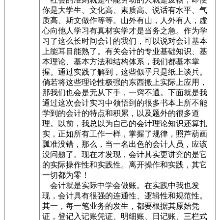
你是大学生、文化高、素质高、说话有水平、气
质高、斯文做作等等。山外有山，人外有人，虚
心向他人学习有真材实学才是当务之急。作为学
习了这么长时间会计的我们，可以说对会计基本
上能耳目能熟了。有关会计的专业基础知识、基
本理论、基本方法和结构体系，我们都基本掌
握。通过实践了解到，这些似乎只是纸上谈兵。
倘若将这些理论性极强的东西搬上实际上应用，
那我们也会是无从下手，一窍不通。下面就是我
通过这次会计实习中领悟到的很多书本上所不能
学到的会计的特点和积累，以及题外的很多道
理。以前，我总以为自己的会计理论知识还算扎
实，正如所有工作一样，掌握了规律，照芦葫画
瓢准没错，那么，当一名出色的会计人员，应该
没问题了。现在才发现，会计其实更讲究的是它
的实际操作性和实践性。离开操作和实践，其它
一切都为零！
会计就是实际中学会做账。在实践中我也发
现，会计具有很强的连通性、逻辑性和规范性。
其一，每一笔业务的发生，都要根据其原始凭
证，登记入记账凭证、明细账、日记账、三栏式