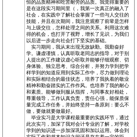
恒的品质精神和吃苦耐劳的品质。我觉得重要的
是在这段实习期间里（，我第一次真正的融入了
社会，在实践中了解社会掌握了一些与人交往的
技能，并且在次期间，我注意观察了前辈是怎样
与上级交往，怎样处理之间的关系。利用这次难
得的机会，也打开了视野，增长了见识，为我们
以后进一步走向社会打下坚实的基础。
实习期间，我从末出现无故缺勤。我勤奋好
学。谦虚谨慎，认真听取老同志的指导，对于别
人提出的工作建议虚心听取并能够仔细观察、切
身体验、独立思考、综合分析，并努力学到把学
样学到的知道应用到实际工作中，尽力做到理论
和实际相结合的最佳状态，培养了我执着的敬业
精神和勤奋踏实的工作作风。也培养了我的耐心
和素质。能够做到服从指挥，与同事友好相处，
尊重领导，工作认真负责，责任心强，能保质保
量完成工作任务，并始终坚持一条原则：要么不
做，要做就要做最好。
毕业实习是大学课程最重要的实践环节，通过
此次实习，加深了我对会计专业的了解，对学校
学到的知识进一步加深巩固和加以运用。体会到
实际工作和书本知识之间还是存在着一定的距