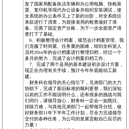
发了国家局配备执法车辆和办公用电脑、快检装
置、复印机等现代办公设备并组织安装调试，使
全系统的办公条件又上了新的台阶，对全系统往
来款进行了清查，为迎接省局的检查做好了准
备。完善了固定资产台账，为下一步全面资产清
查打下了基础。
6、积极整理会计档案，规范会计档案管理。我
们克服了时间紧、任务重的困难，组织全科室人
员对20xx年的会计档案进行整理归档，经过一个
多月的努力，完成了会计档案归档工作。
7、完成了两个县局的基本建设初步设计方案，
现正在办理有关手续，预计今年年底能动工新
建。
财务科在领导的关心指引下，兄弟部门的大力
协助下，完成了新旧标准的顺利更替，我们深知
以前的工作不能说明什么，还有很多的挑战与我
们同行，请领导放心，财务科一定会一如既往、
排除万难，与其他兄弟部门一起帮领导分忧，做
好财务部11年下半年工作计划，尽全力完成领导
交付的各种任务，为公司的发展贡献自己应尽的
力量！