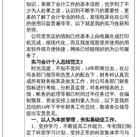
知识，掌握了会计工作的基本流程，也学到了不
少为人处事之道，认识到不断学习的重要性，更
多的了解了会计专业的特点，发现电算化在公司
的使用日益普遍等等。以下就是我的实习收获和
所得。
公司里凭证的填制己经基本上由电脑生成打印
机完成，很现代化，而且我发现那里所使用的用
友软件很方便快捷，网络己经能很好的为公司服
务了。
实习会计个人总结范文3
时光流逝，不知不觉间，14年即将过去，在公
司各部门领导和负责人的配合下，财务科认真完
成所有财务核算及收支工作，对公司各部门财务
指标进行考核，分析及监督，对各种报表的上
报，帐务的处理等都己时间过半任务过半。在编
制预算、资金安排上做到量入为出，以下是我所
总结的14年下半年财务工作总结，敬请各位领导
提出宝贵意见。
一、以人为本抓管理，夯实基础促工作。
1、坚持学习，不断提高工作能力。年初我们制
定了科室学习计划，坚持正常的科室集体学习与