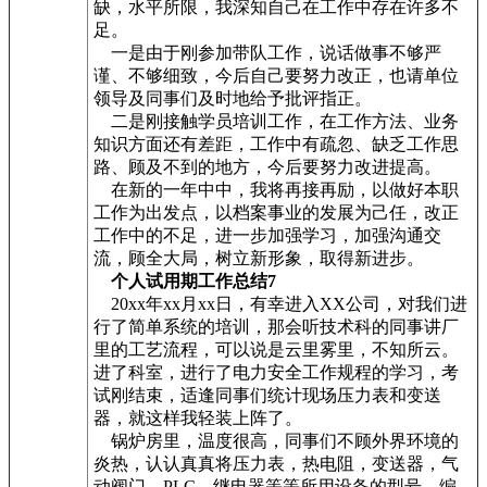
缺，水平所限，我深知自己在工作中存在许多不
足。
一是由于刚参加带队工作，说话做事不够严
谨、不够细致，今后自己要努力改正，也请单位
领导及同事们及时地给予批评指正。
二是刚接触学员培训工作，在工作方法、业务
知识方面还有差距，工作中有疏忽、缺乏工作思
路、顾及不到的地方，今后要努力改进提高。
在新的一年中中，我将再接再励，以做好本职
工作为出发点，以档案事业的发展为己任，改正
工作中的不足，进一步加强学习，加强沟通交
流，顾全大局，树立新形象，取得新进步。
个人试用期工作总结7
20xx年xx月xx日，有幸进入XX公司，对我们进
行了简单系统的培训，那会听技术科的同事讲厂
里的工艺流程，可以说是云里雾里，不知所云。
进了科室，进行了电力安全工作规程的学习，考
试刚结束，适逢同事们统计现场压力表和变送
器，就这样我轻装上阵了。
锅炉房里，温度很高，同事们不顾外界环境的
炎热，认认真真将压力表，热电阻，变送器，气
动阀门，PLC，继电器等等所用设备的型号，编