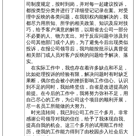
司制度规定，按时到岗，并对每一起建议投诉，
都按类型分类并进行了详细登记记录在案。对受
理中反映的各类问题，在我职权内能解决的，我
都尽力用所知、所学的相关政策、知识及应对技
巧，给予客户满意的解答，以期省去公司一部分
不必要的人、物力支出。对于反应问题中涉及到
公司其他部门或个人的，为了避免今后出现类似
投诉，在报公司领导后，我均能按批示认真督促
相关部门或人员对客户反映的问题给予解决、落
实。
在实际工作中，我也存在着许多缺点和不足，
比如处理投诉的经验有限，解决问题时有时缺乏
果断，偶尔也会被小的挫折影响工作信心。认识
到不足的同时，我始终坚信，自省是改进提高的
前提。在今后的工作中，我将努力弥补不足，用
自己尽心的工作，为公司这个项目的顺利开展，
尽一名员工所能做的大努力。
时光流转间，我已到公司工作三个多月。非常
感谢公司领导对我的信任，给予了我体现自我、
提高自我的机会。这三个多月的试用期工作经
历，使我的工作能力得到了由校园步入社会后大