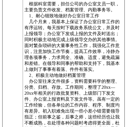
根据科室需要，担任公司的办公室文员一职，
主要负责文件收发、档案管理、内勤事务等。
1、耐心细致地做好办公室日常工作
几个月来，我基本上保证了办公室日常工作的
有序运转。每天按时下载政务系统公文，并及时
上报领导；办公室下发或上报的文件及时送出；
同时积极主动地完成上级领导交办的其他事情。
面对繁杂琐碎的大量事务性工作，我强化工作意
识，注意加快工作节奏，提高工作效率，冷静办
理各项事务，力求周全、准确、适度，避免疏漏
和差错。在领导和同事的帮助和支持下，我基本
上做到了事事有着落、件件有落实。
2、积极主动地做好档案管理
办公室往来文件很多，资料需要科学的整理、
分类、归档、存放。工作期间，整理了20xx—
20xx年相关的行政批复资料、上级部门下发文
件、办公室上报资料及下发文件等。虽有一定的
工作经验，但各单位的工作内容、程序、制度均
有差异。初入职难免出现一些小差小错需要领导
指正；但前事之鉴，后事之师，这些经历也让我
不断成熟，在处理各种问题时考虑得更全面，杜