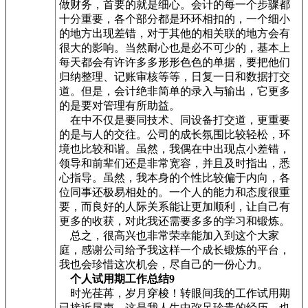
做财务，首要的就是细心。会计的每一个步骤都
十分重要，各个部分都是环环相扣的，一个细小
的地方出现差错，对于其他的相关联的地方会有
很大的影响。当然耐心也是必不可少的，基本上
每天都会有许许多多形形色色的单据，要把他们
归纳整理、记账审核等等，日复一日和数据打交
道。但是，会计绝非简单的录入与输出，它更多
的是要对管理有所助益。
在中不仅是要同技术、同设备打交道，更重要
的是与人的交往。公司的成长氛围比较轻松，环
境也比较和谐。虽然，我偶在中出现点小差错，
领导和前辈们还是非常宽容，并且及时指出，悉
心指导。虽然，我本身的个性比较偏于内向，各
位同事还极易相处的。一个人的能力和态度很重
要，而良好的人际关系能让更加顺利，让自己有
更多的收获，对此我还需要多多的学习和锻炼。
总之，很高兴也非常荣幸能加入到这个大家
庭，感谢公司给予我这样一个成长锻炼的平台，
我也会珍惜这次机会，尽自己的一份心力。
个人试用期工作总结9
时光荏苒，岁月穿梭！转眼间我的工作试用期
已接近尾声。这是我人生中弥足珍贵的经历，也