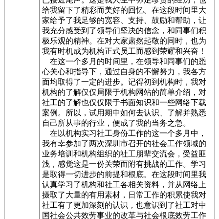
给我留下了精彩而美好的回忆。在这段时间里大
家给予了我足够的宽容、支持、鼓励和帮助，让
我充分感受到了领导们坚决的信念，和同事们积
极乐观的精神。在对大家肃然起敬的同时，也为
我有时机成为机构正式员工而感到荣耀和兴奋！
在这一个多月的时间里，在领导和同事们的悉
心关心和指导下，通过自身的不懈努力，我各方
面均取得了一定的进步。记得初到机构时，我对
机构的了解仅仅局限于机构网站的简单介绍，对
社工的了解也仅仅限于书面知识和一些网络下载
案例。所以，试用期中如何去认识、了解并熟悉
自己所从事的行业，便成了我的当务之急。
在以机构实习社工身份工作的这一个多月中，
我有幸参加了两次深圳市召开的社会工作领域的
业务培训和机构组织的社工朋辈交流会，受益匪
浅，感觉这是一份关荣而附有挑战的工作。学习
是取得一切进步的前提和根底。在这段时间里我
认真学习了机构和社工各相关资料，并从网络上
摄取了大量的有用素材，日常工作的积累使我对
社工有了更加深刻的认识，也意识到了社工对中
国社会公共效劳事业的改革与社会根底效劳工作