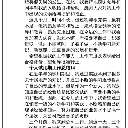
绝类似失误的发生。在此，我要特地感谢领导和
同事对我的入职指引和帮助，感谢大家对我工作
中出现的失误给与提醒和指正。
这几个月，时间不长，但过程却很充实，虽有
不足，但我愿意学习和改正，愿意接受领导的指
导和教育，愿意克服困难。在今后的工作中我会
更加努力认真，勤勉不懈，严格要求自己，积极
进取，做到不懂就问，多看多做，不断学习新知
识、新技能，注重自身的发展和进步。
希望根据我的工作能力，工作态度及表现给出
合格评价，望领导批准转正。
个人试用期工作总结14
在近半年的试用期里，我通过实践学到了很多
关于房地产的知识，并通过不断的学习逐步提高
了自己的专业水平。但是作为一个新人，我深深
知道自己的经验还是比较欠缺的，需要不断的学
习和磨练。因此，在今后的工作中，我希望通过
在销售一线的不断学习和实践，不断增加自己的
现场经验和知识，努力把自己的业务水平提高一
个层次，为公司做出更多的贡献。
三个月前，我来到公司工作。到这一天，三个
月的试用期已经过了。根据公司的规章制度，我