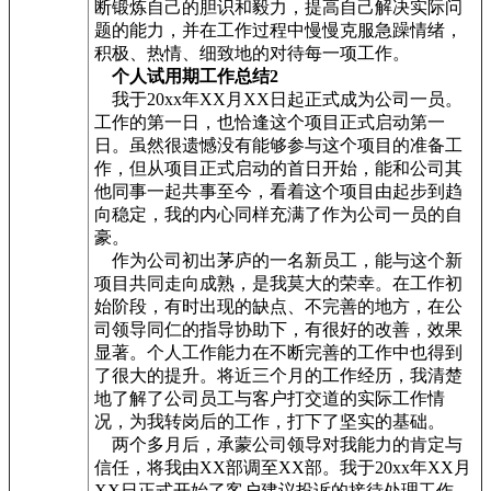
断锻炼自己的胆识和毅力，提高自己解决实际问
题的能力，并在工作过程中慢慢克服急躁情绪，
积极、热情、细致地的对待每一项工作。
个人试用期工作总结2
我于20xx年XX月XX日起正式成为公司一员。
工作的第一日，也恰逢这个项目正式启动第一
日。虽然很遗憾没有能够参与这个项目的准备工
作，但从项目正式启动的首日开始，能和公司其
他同事一起共事至今，看着这个项目由起步到趋
向稳定，我的内心同样充满了作为公司一员的自
豪。
作为公司初出茅庐的一名新员工，能与这个新
项目共同走向成熟，是我莫大的荣幸。在工作初
始阶段，有时出现的缺点、不完善的地方，在公
司领导同仁的指导协助下，有很好的改善，效果
显著。个人工作能力在不断完善的工作中也得到
了很大的提升。将近三个月的工作经历，我清楚
地了解了公司员工与客户打交道的实际工作情
况，为我转岗后的工作，打下了坚实的基础。
两个多月后，承蒙公司领导对我能力的肯定与
信任，将我由XX部调至XX部。我于20xx年XX月
XX日正式开始了客户建议投诉的接待处理工作。