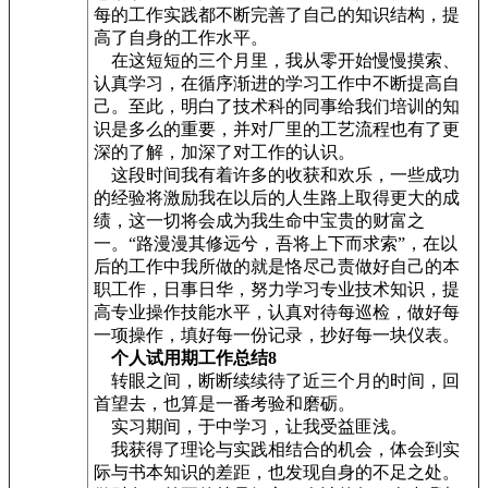
每的工作实践都不断完善了自己的知识结构，提
高了自身的工作水平。
在这短短的三个月里，我从零开始慢慢摸索、
认真学习，在循序渐进的学习工作中不断提高自
己。至此，明白了技术科的同事给我们培训的知
识是多么的重要，并对厂里的工艺流程也有了更
深的了解，加深了对工作的认识。
这段时间我有着许多的收获和欢乐，一些成功
的经验将激励我在以后的人生路上取得更大的成
绩，这一切将会成为我生命中宝贵的财富之
一。“路漫漫其修远兮，吾将上下而求索”，在以
后的工作中我所做的就是恪尽己责做好自己的本
职工作，日事日华，努力学习专业技术知识，提
高专业操作技能水平，认真对待每巡检，做好每
一项操作，填好每一份记录，抄好每一块仪表。
个人试用期工作总结8
转眼之间，断断续续待了近三个月的时间，回
首望去，也算是一番考验和磨砺。
实习期间，于中学习，让我受益匪浅。
我获得了理论与实践相结合的机会，体会到实
际与书本知识的差距，也发现自身的不足之处。