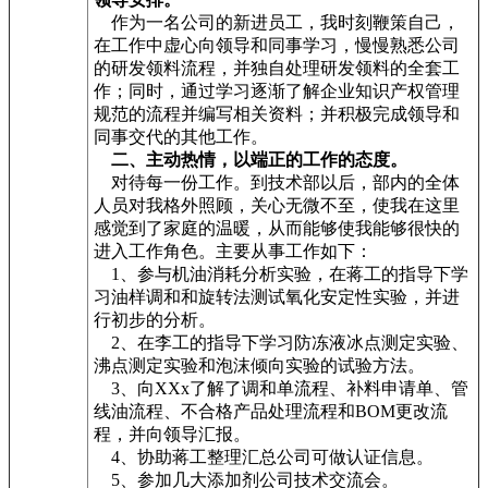
作为一名公司的新进员工，我时刻鞭策自己，
在工作中虚心向领导和同事学习，慢慢熟悉公司
的研发领料流程，并独自处理研发领料的全套工
作；同时，通过学习逐渐了解企业知识产权管理
规范的流程并编写相关资料；并积极完成领导和
同事交代的其他工作。
二、主动热情，以端正的工作的态度。
对待每一份工作。到技术部以后，部内的全体
人员对我格外照顾，关心无微不至，使我在这里
感觉到了家庭的温暖，从而能够使我能够很快的
进入工作角色。主要从事工作如下：
1、参与机油消耗分析实验，在蒋工的指导下学
习油样调和和旋转法测试氧化安定性实验，并进
行初步的分析。
2、在李工的指导下学习防冻液冰点测定实验、
沸点测定实验和泡沫倾向实验的试验方法。
3、向XXx了解了调和单流程、补料申请单、管
线油流程、不合格产品处理流程和BOM更改流
程，并向领导汇报。
4、协助蒋工整理汇总公司可做认证信息。
5、参加几大添加剂公司技术交流会。