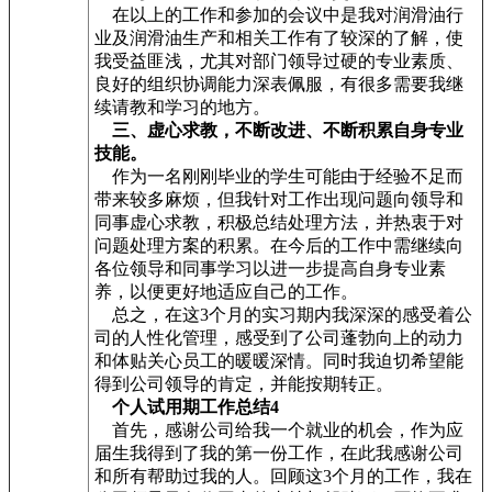
在以上的工作和参加的会议中是我对润滑油行
业及润滑油生产和相关工作有了较深的了解，使
我受益匪浅，尤其对部门领导过硬的专业素质、
良好的组织协调能力深表佩服，有很多需要我继
续请教和学习的地方。
三、虚心求教，不断改进、不断积累自身专业
技能。
作为一名刚刚毕业的学生可能由于经验不足而
带来较多麻烦，但我针对工作出现问题向领导和
同事虚心求教，积极总结处理方法，并热衷于对
问题处理方案的积累。在今后的工作中需继续向
各位领导和同事学习以进一步提高自身专业素
养，以便更好地适应自己的工作。
总之，在这3个月的实习期内我深深的感受着公
司的人性化管理，感受到了公司蓬勃向上的动力
和体贴关心员工的暖暖深情。同时我迫切希望能
得到公司领导的肯定，并能按期转正。
个人试用期工作总结4
首先，感谢公司给我一个就业的机会，作为应
届生我得到了我的第一份工作，在此我感谢公司
和所有帮助过我的人。回顾这3个月的工作，我在