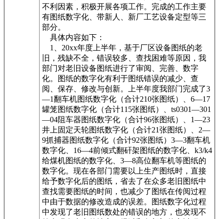
不利因素，积极开展各项工作。完成的工作主要
有图纸数字化、带新人、新厂工艺设备定型等三
部分。
具体内容如下：
1、20xx年度上半年，基于厂区设备图纸的老
旧，残缺不全，错误较多、查找困难等原因，我
部门对老旧设备图纸进行了审阅、完善、数字
化。图纸的数字化有利于图纸错误的减少、查
阅、保存、修改与创新。上半年度我部门完成了3
—1翻车机图纸数字化（合计210张图纸）、6—17
罐笼图纸数字化（合计115张图纸）、ts0301—301
—04阻车器图纸数字化（合计96张图纸）、1—23
井上固定天轮图纸数字化（合计21张图纸）、2—
9抓捕器图纸数字化（合计92张图纸）3—3翻车机
数字化、16—4前倾式翻矸架图纸的数字化、k3/k4
给煤机图纸的数字化、3—8高位翻车机等图纸的
数字化。现在各部门需要以上生产图纸时，直接
给予数字化后的图纸，省去了在众多老旧图纸中
查找需要图纸的时间，也减少了图纸在传阅过程
中由于数据的修改造成的误差。图纸数字化过程
中发现了老旧图纸数处的错误的地方，也发现不