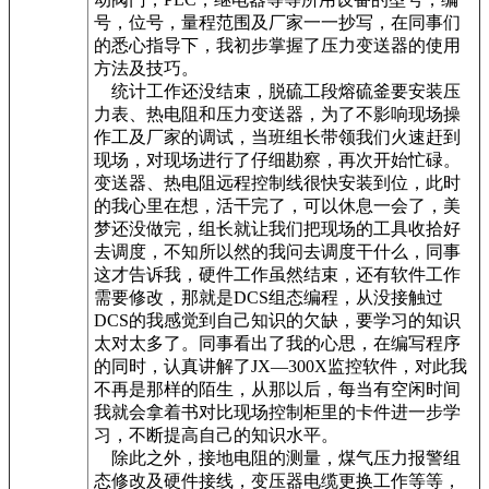
号，位号，量程范围及厂家一一抄写，在同事们
的悉心指导下，我初步掌握了压力变送器的使用
方法及技巧。
统计工作还没结束，脱硫工段熔硫釜要安装压
力表、热电阻和压力变送器，为了不影响现场操
作工及厂家的调试，当班组长带领我们火速赶到
现场，对现场进行了仔细勘察，再次开始忙碌。
变送器、热电阻远程控制线很快安装到位，此时
的我心里在想，活干完了，可以休息一会了，美
梦还没做完，组长就让我们把现场的工具收拾好
去调度，不知所以然的我问去调度干什么，同事
这才告诉我，硬件工作虽然结束，还有软件工作
需要修改，那就是DCS组态编程，从没接触过
DCS的我感觉到自己知识的欠缺，要学习的知识
太对太多了。同事看出了我的心思，在编写程序
的同时，认真讲解了JX—300X监控软件，对此我
不再是那样的陌生，从那以后，每当有空闲时间
我就会拿着书对比现场控制柜里的卡件进一步学
习，不断提高自己的知识水平。
除此之外，接地电阻的测量，煤气压力报警组
态修改及硬件接线，变压器电缆更换工作等等，