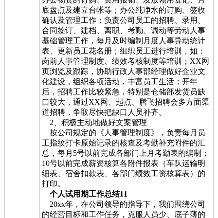
底盘点及建立台帐等；办公纯净水的订购、签收
确认及管理工作；负责公司员工的招聘、录用、
合同签订、建档、离职、考勤、调动等劳动人事
基础管理工作，每月及时编制月度人事异动统计
表、更新员工花名册；组织员工进行培训，如：
岗前人事管理制度、绩效考核制度等培训；XX网
页浏览及跟踪，协助行政人事部经理做好企业文
化建设，组织各项活动，丰富员工生活；开年
后，招聘工作比较紧急，特别是仓储部发货员缺
口较大，通过XX网、起点、腾飞招聘会多方面渠
道招聘，争取尽快把缺口人员补齐。
2、积极主动地做好文案管理
按公司规定的《人事管理制度》，负责每月员
工指纹打卡原始记录的核查及考勤补充附件的汇
总，每月5号以前完成各部门上月考勤表的编制；
10号以前完成薪资核算各附件报表（车队运输明
细表、宿舍扣款表、各部门绩效工资核算表）的
打印。
个人试用期工作总结11
20xx年，在公司领导的指导下，我们围绕公司
的经营目标和工作任务，克服人员少、底子薄的