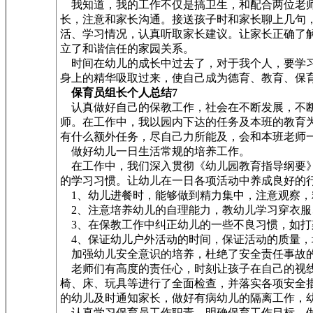
我知道，我的工作不仅是搞卫生，和配合两位老师
长，注意和家长沟通。接送孩子时和家长聊上几句
活、学习情况，认真听取家长建议。让家长正确了
立了和谐信任的家园关系。
时间在幼儿的成长中过去了，对于我个人，要学习
身上的精华吸取过来，使自己成为德育、教育、保
保育员组长个人总结7
认真做好自己的保教工作，社会在不断发展，不断
师。在工作中，我以园内下达的任务及本班的教育
有什么额外任务，尽自己力所能及，会和本班老师
做好幼儿一日生活常规的培养工作。
在工作中，我们深入贯彻《幼儿园教育指导纲要》
的学习习惯。让幼儿在一日各项活动中养成良好的
1、幼儿进餐时，能够做到精力集中，注意观察，
2、注意培养幼儿的自理能力，教幼儿学习穿衣服
3、在保教工作中纠正幼儿的一些不良习惯，如打
4、保证幼儿户外活动的时间，保证活动的质量，
加强幼儿安全意识的培养，杜绝了安全责任事故
老师们有高度的责任心，时刻让孩子在自己的视线
椅、床、玩具等进行了全面检查，并落实各项安全
的幼儿及时通知家长，做好有病幼儿的隔离工作，
认真学习保育员工作职责，明确保育工作目标。做