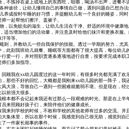
物，不拣掉在桌上或地上的东西吃，咀嚼，喝汤不出声，进餐不
各种途径，让幼儿懂得自己的事情自己做，遇到问题自己想办法
儿养成按时午睡的好习惯，并提醒幼儿有一个良好的睡姿，同时
老师一起帮他们擦汗、盖被子。
物，以免蚊虫的滋生，让幼儿生活在干净、舒适的环境中健康地
，适当增加他们的活动量，并注意及时给他们抹汗和更换衣服。
抹汗等等。
规则，并教幼儿一些自我保护的技能。透过一学期的努力，尤其
中，此刻我班幼儿就餐、睡眠等方面都有了很大提高，每位幼儿
行爱一行，并对照职责逐条逐项地进行自查，按要求完成本职
老师们多加指导。
回顾我在xx幼儿园度过的这一年时间，有很多时光都充满了欢
的，那些不好的回忆，大概都是我刚来xx幼儿园的那一阵子，
大风大浪，导致自己一遇到一些困难就脆弱不堪。但是现在，经过
比以前强大很多。
我根本都不会记起来我还有过那么一段艰难的时光。那是在上半年
育员来照顾好孩子们，来陪伴他们的健康成长。
我来到学校的时候，不敢和学校的其他老师有过多的交流。并
的大集体里，所以在那个时候，我感觉到自己很无助，感觉到自
生了一件家长闹事的事件。
，实在太困打起瞌睡的缘故，而忘记了帮小朋友们盖好被子，