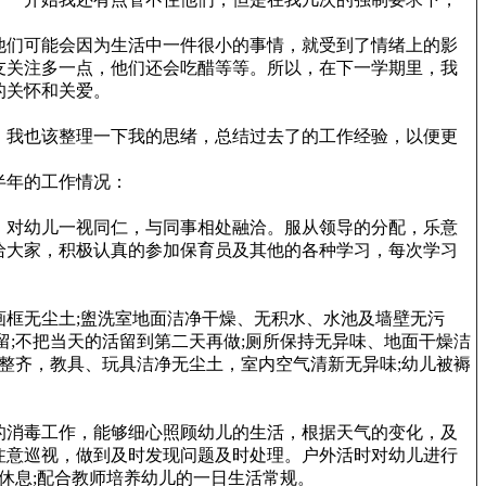
他们可能会因为生活中一件很小的事情，就受到了情绪上的影
友关注多一点，他们还会吃醋等等。所以，在下一学期里，我
的关怀和关爱。
，我也该整理一下我的思绪，总结过去了的工作经验，以便更
半年的工作情况：
，对幼儿一视同仁，与同事相处融洽。服从领导的分配，乐意
给大家，积极认真的参加保育员及其他的各种学习，每次学习
框无尘土;盥洗室地面洁净干燥、无积水、水池及墙壁无污
留;不把当天的活留到第二天再做;厕所保持无异味、地面干燥洁
整齐，教具、玩具洁净无尘土，室内空气清新无异味;幼儿被褥
的消毒工作，能够细心照顾幼儿的生活，根据天气的变化，及
注意巡视，做到及时发现问题及时处理。户外活时对幼儿进行
休息;配合教师培养幼儿的一日生活常规。