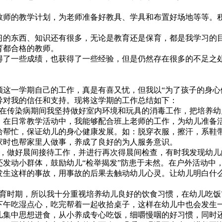
师的教学计划，为老师准备好教具、学具和布置好场地等等。
的东西、知识还有很多，无论是教育还是保育，都是我学习的
育都合格的教师。
取得了一些成绩，也获得了一些经验，但是仍然存在很多的不足之
这一学期自己的工作，真是有喜又忧，但我以“为了孩子的身心
导对我的信任和支持。现将这学期的工作总结如下：
在传染病期间我坚持做好室内环境和玩具的消毒工作，把培养幼
。在日常教学活动中，我能够配合班上老师的工作，为幼儿准备
给帮忙，保证幼儿的身心健康发展。如：脱穿衣服，擦汗，系鞋
家时也帮家里人做事，养成了良好的为人服务意识。
，做好晨间接待工作，并进行再次得晨间检查，有时我发现幼儿
还发动小群体，鼓励幼儿“检举揭发”防患于未然。在户外活动中
发生这样的事故，用事故的后果去触动幼儿心灵。让幼儿明白什
育时期，所以我十分重视培养幼儿良好的饮食习惯，在幼儿吃饭前
下午吃湿点心，吃完帮着一起收拾桌子，这样在幼儿中也会发生
儿集中思想进食，从小养成专心吃饭，细嚼慢咽的好习惯，同时