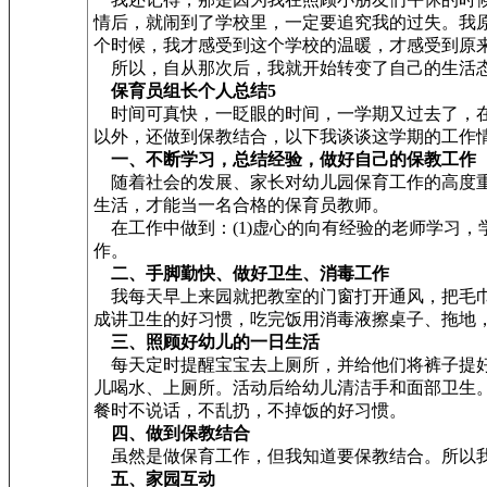
情后，就闹到了学校里，一定要追究我的过失。我
个时候，我才感受到这个学校的温暖，才感受到原
所以，自从那次后，我就开始转变了自己的生活态
保育员组长个人总结5
时间可真快，一眨眼的时间，一学期又过去了，在
以外，还做到保教结合，以下我谈谈这学期的工作
一、不断学习，总结经验，做好自己的保教工作
随着社会的发展、家长对幼儿园保育工作的高度重
生活，才能当一名合格的保育员教师。
在工作中做到：(1)虚心的向有经验的老师学习，
作。
二、手脚勤快、做好卫生、消毒工作
我每天早上来园就把教室的门窗打开通风，把毛巾
成讲卫生的好习惯，吃完饭用消毒液擦桌子、拖地
三、照顾好幼儿的一日生活
每天定时提醒宝宝去上厕所，并给他们将裤子提好
儿喝水、上厕所。活动后给幼儿清洁手和面部卫生
餐时不说话，不乱扔，不掉饭的好习惯。
四、做到保教结合
虽然是做保育工作，但我知道要保教结合。所以我
五、家园互动