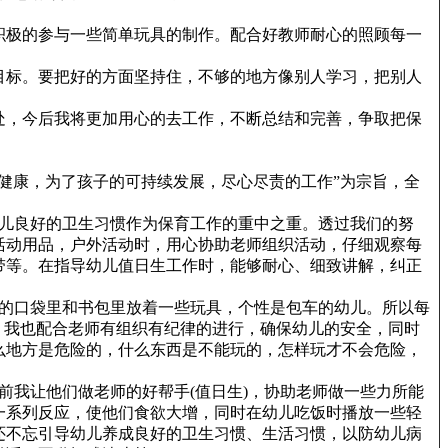
积极的参与一些简单玩具的制作。配合好教师耐心的照顾每一
目标。要把好的方面坚持住，不够的地方像别人学习，把别人
处，今后我将更加用心的去工作，不断总结和完善，争取把保
健康，为了孩子的可持续发展，尽心尽责的工作”为宗旨，全
儿良好的卫生习惯作为保育工作的重中之重。透过我们的努
活动用品，户外活动时，用心协助老师组织活动，仔细观察每
带等。在指导幼儿值日生工作时，能够耐心、细致讲解，纠正
的口袋里和书包里放着一些玩具，个性是包车的幼儿。所以每
，我也配合老师有组织有纪律的进行，确保幼儿的安全，同时
么地方是危险的，什么东西是不能玩的，怎样玩才不会危险，
我让他们做老师的好帮手(值日生)，协助老师做一些力所能
一系列反应，使他们食欲大增，同时在幼儿吃饭时播放一些轻
还不忘引导幼儿养成良好的卫生习惯、生活习惯，以防幼儿病