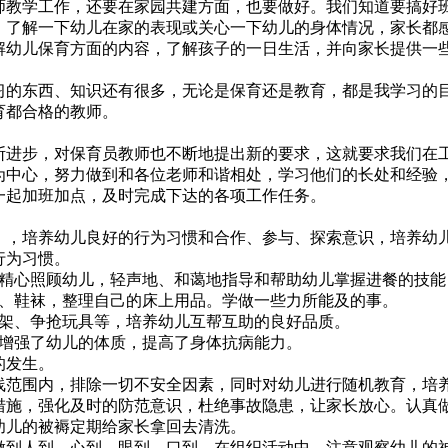
教学工作，还要在家园共建方面，也要做好。我们知道要搞好
，了解一下幼儿在家的表现或关心一下幼儿的身体情况，家长都
解幼儿保育方面的内容，了解孩子的一日生活，并向家长提供一
的东西、知识还有很多，无论是保育还是教育，都是我学习的
育都合格的教师。
进步，对保育员教师也不断地提出新的要求，这就要求我们在
为中心，努力做到和各位老师和谐相处，学习他们的长处和经验
一起加班加点，及时完成下达的各项工作任务。
，培养幼儿良好的行为习惯和合作、参与、探索意识，培养幼
行为习惯。
精心照顾幼儿，轻声地、和蔼地指导和帮助幼儿掌握进餐的技能
、鞋袜，整理自己的床上用品。学做一些力所能及的事。
架、争抢玩具等，培养幼儿互帮互助的良好品质。
增强了幼儿的体质，提高了身体抗病能力。
的发生。
范围内，排除一切不安全因素，同时对幼儿进行随机教育，培
措施，强化及时的防范意识，杜绝事故隐患，让家长放心。认真
幼儿的被褥定期给家长拿回去清洗。
到人到、心到、眼到、口到，在组织活动中，注意观察幼儿的