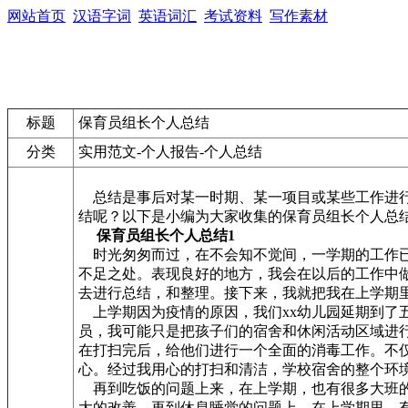
网站首页
汉语字词
英语词汇
考试资料
写作素材
标题
保育员组长个人总结
分类
实用范文-个人报告-个人总结
总结是事后对某一时期、某一项目或某些工作进行
结呢？以下是小编为大家收集的保育员组长个人总
保育员组长个人总结1
时光匆匆而过，在不会知不觉间，一学期的工作已
不足之处。表现良好的地方，我会在以后的工作中
去进行总结，和整理。接下来，我就把我在上学期
上学期因为疫情的原因，我们xx幼儿园延期到了
员，我可能只是把孩子们的宿舍和休闲活动区域进
在打扫完后，给他们进行一个全面的消毒工作。不
心。经过我用心的打扫和清洁，学校宿舍的整个环
再到吃饭的问题上来，在上学期，也有很多大班的
大的改善。再到休息睡觉的问题上，在上学期里，