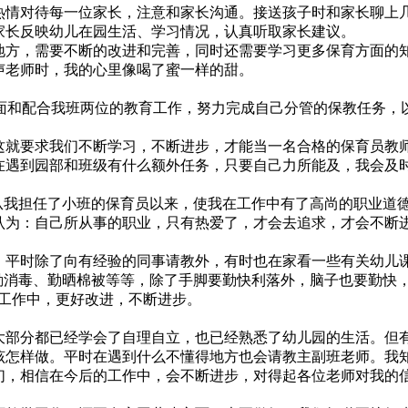
情对待每一位家长，注意和家长沟通。接送孩子时和家长聊上
家长反映幼儿在园生活、学习情况，认真听取家长建议。
方，需要不断的改进和完善，同时还需要学习更多保育方面的
声老师时，我的心里像喝了蜜一样的甜。
方面和配合我班两位的教育工作，努力完成自己分管的保教任务，
就要求我们不断学习，不断进步，才能当一名合格的保育员教
在遇到园部和班级有什么额外任务，只要自己力所能及，我会及
从我担任了小班的保育员以来，使我在工作中有了高尚的职业道
认为：自己所从事的职业，只有热爱了，才会去追求，才会不断
平时除了向有经验的同事请教外，有时也在家看一些有关幼儿
勤消毒、勤晒棉被等等，除了手脚要勤快利落外，脑子也要勤快，
的工作中，更好改进，不断进步。
部分都已经学会了自理自立，也已经熟悉了幼儿园的生活。但
该怎样做。平时在遇到什么不懂得地方也会请教主副班老师。我
们，相信在今后的工作中，会不断进步，对得起各位老师对我的