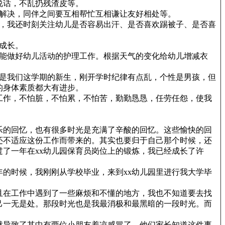
说话，不乱扔残渣皮等。
解决，同伴之间要互相帮忙互相谦让友好相处等。
，我还时刻关注幼儿是否容易出汗、是否喜欢踢被子、是否喜
成长。
能做好幼儿活动的护理工作。根据天气的变化给幼儿增减衣
是我们这学期的新生，刚开学时纪律有点乱，个性是男孩，但
的身体素质都大有进步。
工作，不怕脏，不怕累，不怕苦，勤勤恳恳，任劳任怨，使我
乐的回忆，也有很多时光是充满了辛酸的回忆。这些愉快的回
我还不适应这份工作而带来的。其实也要归于自己那个时候，还
了一年在xx幼儿园保育员岗位上的锻炼，我已经成长了许
的时候，我刚刚从学校毕业，来到xx幼儿园里进行我大学毕
且在工作中遇到了一些麻烦和不懂的地方，我也不知道要去找
己一无是处。那段时光也是我最消极和最黑暗的一段时光。而
就导致了其中有两位小朋友着凉感冒了。他们家长知道这件事