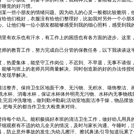
要睡觉的好习惯。
某一些小朋友的情绪问题。因为幼儿的心灵一般都比较脆弱，
有给他们梳好，衣服没有给他们整理好，比如我对另外一个小朋
心。让他们每一位小朋友都能够感受到我的细心照料，感受到我
里有欢乐也有汗水，有工作上的困惑也有各方面的进步。这里
师的教育工作，努力完成自己分管的保教任务，以下我谈谈这
，热爱集体，能坚守工作岗位，不迟到、不早退，无事不请假
，能够与班上的老师共同商量解决。同时创造新的好的办法传授
早发现早解决。
洁整齐。保持卫生区地面干净、无污物、无积水、墙饰整洁、画
清洗水杯、消毒水杯，保证水杯体外明亮无污物、水杯内无事物残
上完后冲洗墩地，做到勤冲勤刷;活动室地面洁净干燥，物品摆放
，把每天的都当作卫生大检查来对待。
待每个幼儿。能积极搞好本班的清洁卫生工作，做好幼儿用具
仔细观察有不适的幼儿全天的情况，及时与家长沟通。午睡时，
，防止意外事故的发生;为幼儿擦汗、擦拭鼻涕;引导知道玩累了