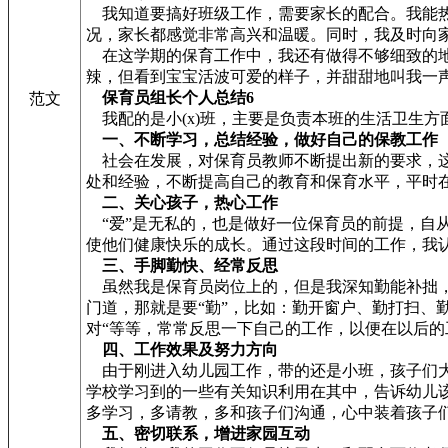
我知道要搞好班级工作，需要家长的配合。我能热
况，家长都感觉非常高兴和温暖。同时，我及时向
在这学期的保育工作中，我还有做得不够细致的地
辣，但看到宝宝活波可爱的样子，并甜甜地叫我一
保育员组长个人总结6
范文
我配的是小(x)班，主要是负责本班的生活卫生
一、不断学习，总结经验，做好自己的保教工作
社会在发展，对保育员教师不断提出新的要求，这
处和经验，不断提高自己的教育和保育水平，平时
二、关心孩子，热心工作
“爱”是无私的，也是做好一位保育员的前提，自
使他们健康快乐的成长。通过这段时间的工作，我
三、手脚勤快、经常反思
虽然我是保育员岗位上的，但是我深知勤能补拙，
门道，那就是要“勤”，比如：勤开窗户、勤打扫、
对“等等，常常反思一下自己的工作，以便在以后
四、工作效果及努力方向
由于刚进入幼儿园工作，带的还是小班，孩子们大
学校学习到的一些有关知识利用在其中，告诉幼儿
多学习，多请教，多和孩子们沟通，心中装着孩子
五、密切联系，增进家园互动