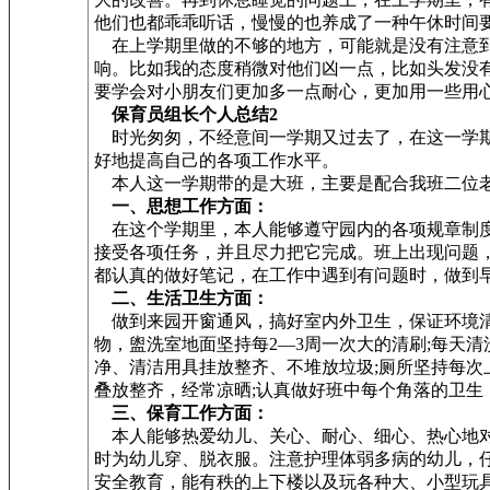
他们也都乖乖听话，慢慢的也养成了一种午休时间
在上学期里做的不够的地方，可能就是没有注意到
响。比如我的态度稍微对他们凶一点，比如头发没
要学会对小朋友们更加多一点耐心，更加用一些用
保育员组长个人总结2
时光匆匆，不经意间一学期又过去了，在这一学期
好地提高自己的各项工作水平。
本人这一学期带的是大班，主要是配合我班二位老
一、思想工作方面：
在这个学期里，本人能够遵守园内的各项规章制度
接受各项任务，并且尽力把它完成。班上出现问题
都认真的做好笔记，在工作中遇到有问题时，做到
二、生活卫生方面：
做到来园开窗通风，搞好室内外卫生，保证环境清
物，盥洗室地面坚持每2—3周一次大的清刷;每天
净、清洁用具挂放整齐、不堆放垃圾;厕所坚持每次
叠放整齐，经常凉晒;认真做好班中每个角落的卫生
三、保育工作方面：
本人能够热爱幼儿、关心、耐心、细心、热心地对
时为幼儿穿、脱衣服。注意护理体弱多病的幼儿，
安全教育，能有秩的上下楼以及玩各种大、小型玩具