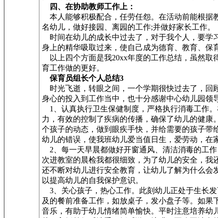
四、在协助教师工作上：
本人能够积极配合，任劳任怨。在活动前能根据教
名幼儿，做好接园、离园的工作;并做好家长工作。
时间在幼儿的成长中过去了，对于我个人，要学习
身上的精华吸取过来，使自己成为德育、教育、保
以上四个方面是我20xx年度的工作总结，虽然
育工作做的更好。
保育员组长个人总结3
时光飞逝，转眼之间，一个学期很快过去了，回顾
身心的投入到工作当中，也十分感谢中心幼儿园领
1、认真执行卫生保健制度，严格执行消毒工作。
力，有效的控制了疾病的传播，确保了幼儿的健康
个孩子的动态，做到眼疾手快，并给需要的孩子带
幼儿的错误，使我班幼儿爱当值日生，爱劳动，在
2、每一天早晨都做好开窗通风、清洁消毒的工作
次进教室的晨检我都很细致，为了幼儿的安全，我
还不断对幼儿进行安全教育，让幼儿了解为什么会
以提高幼儿的自我保护意识。
3、关心孩子，热心工作。此刻幼儿正处于生长发
及的餐前准备工作，如放桌子，发小盘子等。如果
音乐，有助于幼儿情绪简单愉快。平时注意培养幼