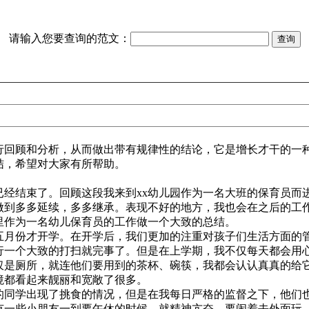
请输入您要查询的范文：
回顾和分析，从而做出带有规律性的结论，它是增长才干的一
结，希望对大家有所帮助。
经结束了。回顾这段我来到xx幼儿园作为一名大班的保育员而
做到多多延续，多多继承。表现不好的地方，我也会在之后的工
里作为一名幼儿保育员的工作做一个大致的总结。
五月份才开学。在开学后，我们更加的注重对孩子们生活方面的
行一个大致的打扫就完事了。但是在上学期，我不仅每天都会用
仅是厕所，就连他们要用到的茶杯、碗筷，我都会认认真真的给
境都看起来靓丽和宽敞了很多。
同学出现了挑食的情况，但是在我每日严格的监督之下，他们
有一些小朋友一到要午休的时候，就精神亢奋，要闹着去外面玩