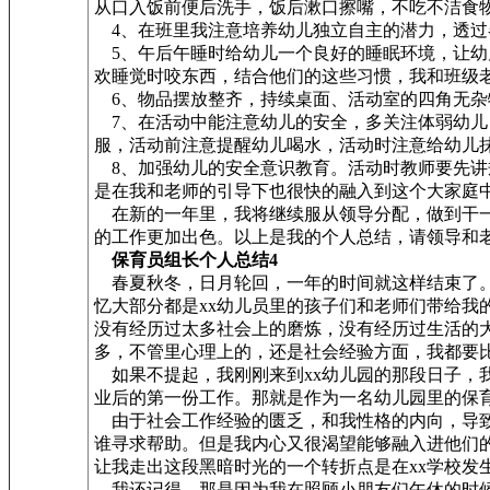
从口入饭前便后洗手，饭后漱口擦嘴，不吃不洁食
4、在班里我注意培养幼儿独立自主的潜力，透过
5、午后午睡时给幼儿一个良好的睡眠环境，让幼
欢睡觉时咬东西，结合他们的这些习惯，我和班级
6、物品摆放整齐，持续桌面、活动室的四角无杂
7、在活动中能注意幼儿的安全，多关注体弱幼儿
服，活动前注意提醒幼儿喝水，活动时注意给幼儿
8、加强幼儿的安全意识教育。活动时教师要先讲
是在我和老师的引导下也很快的融入到这个大家庭
在新的一年里，我将继续服从领导分配，做到干一
的工作更加出色。以上是我的个人总结，请领导和
保育员组长个人总结4
春夏秋冬，日月轮回，一年的时间就这样结束了。
忆大部分都是xx幼儿员里的孩子们和老师们带给我
没有经历过太多社会上的磨炼，没有经历过生活的
多，不管里心理上的，还是社会经验方面，我都要
如果不提起，我刚刚来到xx幼儿园的那段日子，
业后的第一份工作。那就是作为一名幼儿园里的保
由于社会工作经验的匮乏，和我性格的内向，导致
谁寻求帮助。但是我内心又很渴望能够融入进他们
让我走出这段黑暗时光的一个转折点是在xx学校发
我还记得，那是因为我在照顾小朋友们午休的时候