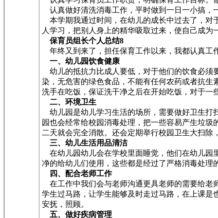
认真做好清洗消毒工作，平时做到一日一小搞，一
本学期我通过时间，在幼儿的成长中过去了，对于
人学习，把别人身上的精华吸取过来，使自己成为
保育员组长个人总结8
年终又到来了，担任保育工作以来，我都认真工作
一、幼儿园饮食健康
幼儿的抵抗力比成人要低，对于他们的饮食必须要
染，无危害的绿色食品，不能有任何农药或者抗生
洗手在吃饭，保证洗干净之后在开始吃饭，对于一
二、环境卫生
幼儿园是幼儿学习生活的场所，需要做好卫生打扫
园也会经常给校园消毒处理，把一些容易产生垃圾
二天就会完全消散。还会定期举行校园卫生大扫除
三、幼儿生活用品清洁
在幼儿园幼儿会在学校里面睡觉，他们在幼儿园里
净的给幼儿们使用，这些都是经过了严格消毒处理
四、配合老师工作
在工作中我们会与老师沟通更具老师的需要给老师
学生过马路，让学生能够及时走过马路，在上课是
安抚，照顾。
五、做好疾病管理