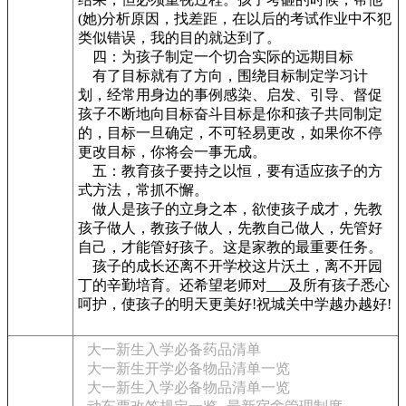
(她)分析原因，找差距，在以后的考试作业中不犯
类似错误，我的目的就达到了。
四：为孩子制定一个切合实际的远期目标
有了目标就有了方向，围绕目标制定学习计
划，经常用身边的事例感染、启发、引导、督促
孩子不断地向目标奋斗目标是你和孩子共同制定
的，目标一旦确定，不可轻易更改，如果你不停
更改目标，你将会一事无成。
五：教育孩子要持之以恒，要有适应孩子的方
式方法，常抓不懈。
做人是孩子的立身之本，欲使孩子成才，先教
孩子做人，教孩子做人，先教自己做人，先管好
自己，才能管好孩子。这是家教的最重要任务。
孩子的成长还离不开学校这片沃土，离不开园
丁的辛勤培育。还希望老师对___及所有孩子悉心
呵护，使孩子的明天更美好!祝城关中学越办越好!
大一新生入学必备药品清单
大一新生开学必备物品清单一览
大一新生入学必备物品清单一览