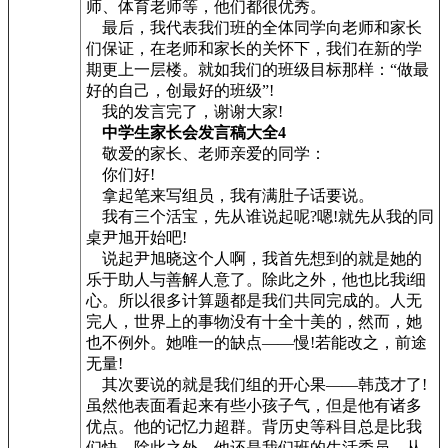
师、体育老师等，他们都很优秀。
最后，我代表我们班的全体同学向老师和家长
们保证，在老师和家长的关怀下，我们在新的学
期更上一层楼。就如我们的班级目标那样：“做最
好的自己，创最好的班级”!
我的发言完了，谢谢大家!
中学生家长会发言稿大全4
敬爱的家长、老师亲爱的同学：
你们好!
拿起笔来写组员，我有满肚子话要说。
我有三个活宝，先从谁说起呢?嗯!就先从我的同
桌尹旭开始吧!
说起尹旭晓这个人啊，我首先想到的就是她的
乐于助人与善解人意了。除此之外，他也比我i细
心。所以很多计算题都是我们共同完成的。人无
完人，世界上的事物没有十全十美的，然而，她
也不例外。她唯一的缺点——慢!若能改之，前途
无量!
其次要说的就是我们组的开心果——韩茂才了!
虽然他表面看起来有些小孩子气，但是他有诸多
优点。他的记忆力超群。背历史等科目总是比我
们快。除此之外，他还是我们班的生活委员，从