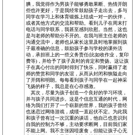
腆，我觉得作为男孩子能够勇敢果断、热情开朗
些也许更好，于是我经常鼓励孩子走出去，多与
同学在学习上和体育锻炼上结成一对一的伙伴，
或者其他方式的交流和帮助。看到儿子在周末打
电话与同学联系，我甚至感到欣慰。当然，这也
是与老师的帮助分不开的。在我与班主任老师的
沟通交流中，老师也从家长这里及时地掌握到孩
子最准确的信息，鼓励孩子参与学校的课外活
动，承担班上的一些义务责任(比如收作业，复印
费等)，并给予了孩子及时的肯定和赞扬。这让孩
子在真心付出的同时得到了快乐，同时赢得了老
师的赞赏和同学的友谊，从而从封闭和狭隘走向
了开阔和明朗。每每看到孩子与同学在一起神采
飞扬的样子，我总是在心存感激。
其次，尽量为孩子创造一个良好的学习环境，
并与孩子共同进步。这是个信息互通的时代，网
络为我们打开了一个崭新的世界，我的孩子曾经
也迷恋过网络游戏，成绩一直起伏不定。为此我
和孩子曾有过一次沉重的谈话，他自己也意识到
自我的控制力不够，主动要求断网，目前我们家
不能上网。我不主张因噎废食，但能让孩子心无