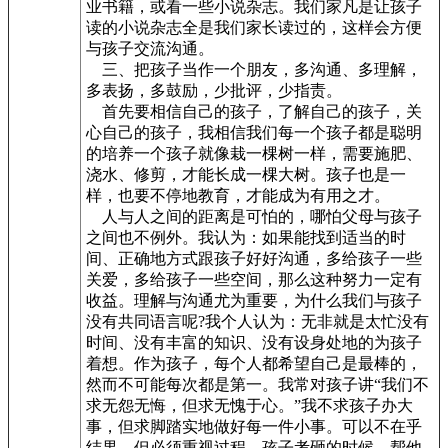
业书籍，或看一些小说杂志。我们家凡是让孩子
读的小说杂志全是我们家长读过的，这样会方便
与孩子交流沟通。
三、把孩子当作一个朋友，多沟通、多理解，
多表扬，多鼓励，少批评，少指责。
首先要相信自己的孩子，了解自己的孩子，关
心自己的孩子，我相信我们每一个孩子都是聪明
的培养一个孩子就像栽一棵树一样，需要施肥、
浇水、修剪，才能长成一棵大树。孩子也是一
样，也要不停地教育，才能成为有用之才。
人与人之间的距离是可怕的，哪怕父母与孩子
之间也不例外。我认为：如果能找到适当的时
间、正确地方式跟孩子好好沟通，多给孩子一些
关爱，多给孩子一些空间，那么这种努力一定有
收益。理解与沟通尤为重要，为什么我们与孩子
没有共同语言呢?我个人认为：无非就是太忙没有
时间、没有丰富的知识、没有设身处地的为孩子
着想。作为孩子，每个人都希望自己是最棒的，
然而不可能每次都是第一。我常对孩子讲“我们不
求无怨无悔，但求无愧于心。”我不求孩子办大
事，但求脚踏实地做好每一件小事。可以不在乎
结果，但必须重视过程。孩子考砸的时候，帮他