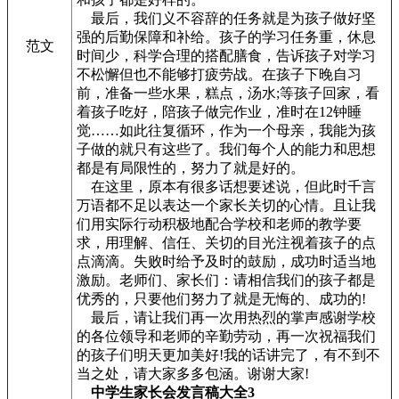
最后，我们义不容辞的任务就是为孩子做好坚
强的后勤保障和补给。孩子的学习任务重，休息
范文
时间少，科学合理的搭配膳食，告诉孩子对学习
不松懈但也不能够打疲劳战。在孩子下晚自习
前，准备一些水果，糕点，汤水;等孩子回家，看
着孩子吃好，陪孩子做完作业，准时在12钟睡
觉……如此往复循环，作为一个母亲，我能为孩
子做的就只有这些了。我们每个人的能力和思想
都是有局限性的，努力了就是好的。
在这里，原本有很多话想要述说，但此时千言
万语都不足以表达一个家长关切的心情。且让我
们用实际行动积极地配合学校和老师的教学要
求，用理解、信任、关切的目光注视着孩子的点
点滴滴。失败时给予及时的鼓励，成功时适当地
激励。老师们、家长们：请相信我们的孩子都是
优秀的，只要他们努力了就是无悔的、成功的!
最后，请让我们再一次用热烈的掌声感谢学校
的各位领导和老师的辛勤劳动，再一次祝福我们
的孩子们明天更加美好!我的话讲完了，有不到不
当之处，请大家多多包涵。谢谢大家!
中学生家长会发言稿大全3