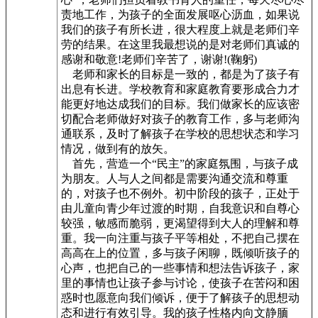
责地工作，为孩子的全面发展呕心沥血，如果说
我们的孩子有所长进，很大程度上就是老师们辛
劳的结果。在这里我最想说的是对老师们真诚的
感谢和敬意!老师们辛苦了，谢谢!(鞠躬)
老师和家长的目标是一致的，都是为了孩子有
出息有长进。学校教育和家庭教育要形成合力才
能更好地达成我们的目标。我们做家长的应该密
切配合老师做好对孩子的教育工作，多与老师沟
通联系，及时了解孩子在学校的思想状态和学习
情况，做到有的放矢。
首先，营造一个“民主”的家庭氛围，与孩子成
为朋友。人与人之间都是需要沟通交流和尊重
的，对孩子也不例外。初中阶段的孩子，正处于
由儿童向青少年过渡的时期，自我意识和自尊心
较强，敏感而脆弱，更渴望得到大人的理解和尊
重。我一向注重与孩子平等相处，不把自己摆在
高高在上的位置，多与孩子闲聊，既倾听孩子的
心声，也把自己的一些事情和想法告诉孩子，家
里的事情也让孩子参与讨论，使孩子在苦闷和困
惑时也愿意向我们倾诉，便于了解孩子的思想动
态和进行有效引导。我的孩子性格内向文静腼