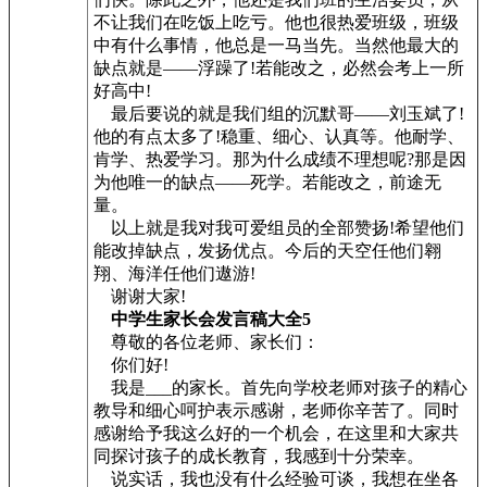
不让我们在吃饭上吃亏。他也很热爱班级，班级
中有什么事情，他总是一马当先。当然他最大的
缺点就是——浮躁了!若能改之，必然会考上一所
好高中!
最后要说的就是我们组的沉默哥——刘玉斌了!
他的有点太多了!稳重、细心、认真等。他耐学、
肯学、热爱学习。那为什么成绩不理想呢?那是因
为他唯一的缺点——死学。若能改之，前途无
量。
以上就是我对我可爱组员的全部赞扬!希望他们
能改掉缺点，发扬优点。今后的天空任他们翱
翔、海洋任他们遨游!
谢谢大家!
中学生家长会发言稿大全5
尊敬的各位老师、家长们：
你们好!
我是___的家长。首先向学校老师对孩子的精心
教导和细心呵护表示感谢，老师你辛苦了。同时
感谢给予我这么好的一个机会，在这里和大家共
同探讨孩子的成长教育，我感到十分荣幸。
说实话，我也没有什么经验可谈，我想在坐各