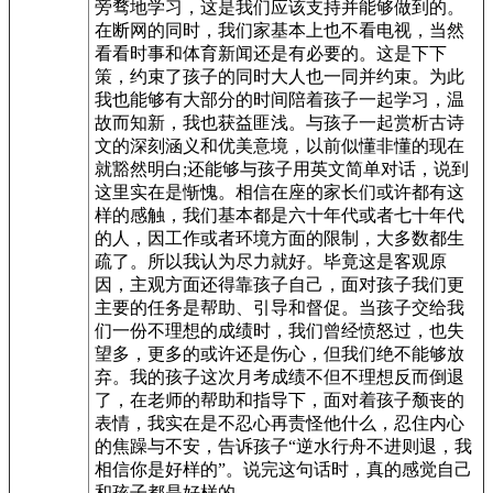
旁骛地学习，这是我们应该支持并能够做到的。
在断网的同时，我们家基本上也不看电视，当然
看看时事和体育新闻还是有必要的。这是下下
策，约束了孩子的同时大人也一同并约束。为此
我也能够有大部分的时间陪着孩子一起学习，温
故而知新，我也获益匪浅。与孩子一起赏析古诗
文的深刻涵义和优美意境，以前似懂非懂的现在
就豁然明白;还能够与孩子用英文简单对话，说到
这里实在是惭愧。相信在座的家长们或许都有这
样的感触，我们基本都是六十年代或者七十年代
的人，因工作或者环境方面的限制，大多数都生
疏了。所以我认为尽力就好。毕竟这是客观原
因，主观方面还得靠孩子自己，面对孩子我们更
主要的任务是帮助、引导和督促。当孩子交给我
们一份不理想的成绩时，我们曾经愤怒过，也失
望多，更多的或许还是伤心，但我们绝不能够放
弃。我的孩子这次月考成绩不但不理想反而倒退
了，在老师的帮助和指导下，面对着孩子颓丧的
表情，我实在是不忍心再责怪他什么，忍住内心
的焦躁与不安，告诉孩子“逆水行舟不进则退，我
相信你是好样的”。说完这句话时，真的感觉自己
和孩子都是好样的。