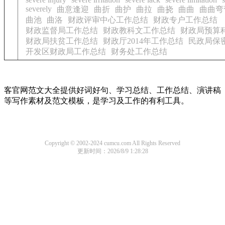
severely
曲意逢迎
曲折
曲护
曲拉
曲挠
曲曲
曲曲弯
曲池
曲洛
财政评审中心工作总结
财政专户工作总结
财政监督局工作总结
财政教科文工作总结
财政局预算
财政局扶贫工作总结
财政厅2014年工作总结
民政局保
开发区财政局工作总结
财务处工作总结
客官网范文大全提供好词好句、学习总结、工作总结、演讲稿
等写作素材及范文模板，是学习及工作的有利工具。
Copyright © 2002-2024 cumcu.com All Rights Reserved
更新时间：2026/8/9 1:28:28