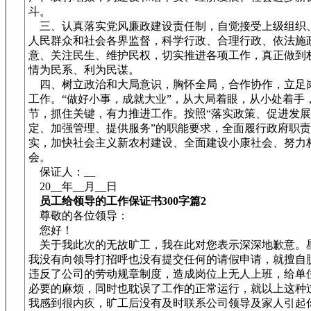
斗。
三、认真落实党风廉政建设责任制，自觉接受上级组织
人民群众和社会各界监督，科学行政、合理行政、依法施
意、关注民生、维护民权，切实推进各项工作，真正做到
情为民系、利为民谋。
四、树立政治和大局意识，胸怀全局，合作协作，立足
工作。“做好小事，成就大业”，从大局着眼，从小处着手
节，抓住关键，有力推进工作。按照“落实政策、促进发
定、加强管理、提供服务”的职能要求，全面履行政府职
实，加快社会主义新农村建设、全面建设小康社会、努力
会。
保证人：__
20__年__月__日
员工给领导的工作保证书300字篇2
尊敬的各位领导：
您好！
关于我此次的无故旷工，我在此对您表示深深地歉意。
我没有向领导打招呼也没有提交任何的请假申请，就擅自
违反了公司的劳动规章制度，造成岗位上无人上班，给单
必要的麻烦，同时也耽误了工作的正常运行，就以上这种
我感到很内疚，旷工后没有及时联系公司领导及家人引起