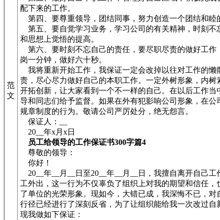
配下来的工作。
第四、要尊重领导，团结同事，努力创造一个团结和睦
第五、要自觉学习业务，学习公司的有关精神，时刻不
和思想上觉悟的提高。
第六、要时刻不忘自己的责任，要尽职尽责的做好工作
岗一分钟，做好六十秒。
我将重新开始工作，我保证一定会改掉以往对工作的懒
责，尽心尽力做好自己的本职工作。一定外树形象，内树
范
开拓创新，让大家看到一个不一样的自己。在以后工作当
文
导和同志们给予监督。如果在外有犯影响公司形象，在公
规章制度的行为。敬请公司严厉处分，绝无怨言。
保证人：__
20__年x月x日
员工给领导的工作保证书300字篇4
尊敬的领导：
你好！
20__年__月__日至20__年__月__日，我擅自离开自己
工外出，这一行为不仅辜负了组织上对我的期望和信任，
了单位的光荣形象。现如今，大错已成，我深悔不已，对
行径已经进行了深刻反省，为了让组织能给我一次改过自
现我做如下保证：