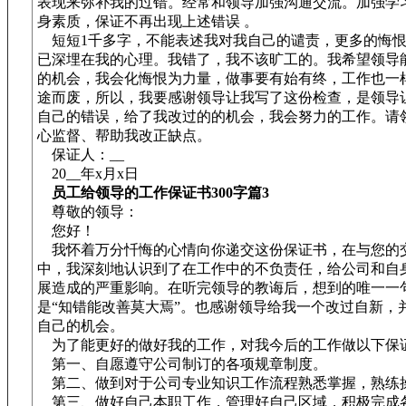
表现来弥补我的过错。经常和领导加强沟通交流。加强学
身素质，保证不再出现上述错误 。
短短1千多字，不能表述我对我自己的谴责，更多的悔恨
已深埋在我的心理。我错了，我不该旷工的。我希望领导
的机会，我会化悔恨为力量，做事要有始有终，工作也一
途而废，所以，我要感谢领导让我写了这份检查，是领导
自己的错误，给了我改过的的机会，我会努力的工作。请
心监督、帮助我改正缺点。
保证人：__
20__年x月x日
员工给领导的工作保证书300字篇3
尊敬的领导：
您好！
我怀着万分忏悔的心情向你递交这份保证书，在与您的
中，我深刻地认识到了在工作中的不负责任，给公司和自
展造成的严重影响。在听完领导的教诲后，想到的唯一一
是“知错能改善莫大焉”。也感谢领导给我一个改过自新，
自己的机会。
为了能更好的做好我的工作，对我今后的工作做以下保
第一、自愿遵守公司制订的各项规章制度。
第二、做到对于公司专业知识工作流程熟悉掌握，熟练
第三、做好自己本职工作，管理好自己区域，积极完成