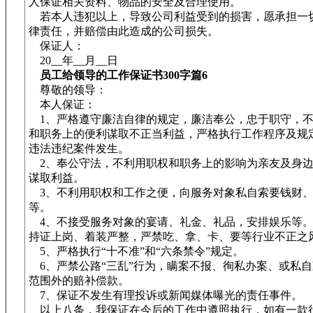
人保证相关资料、物品的安全及合理使用。
若本人违犯以上，导致公司利益受到的损害，愿承担一
律责任，并赔偿由此造成的公司损失。
保证人：
20__年__月__日
员工给领导的工作保证书300字篇6
尊敬的领导：
本人保证：
1、严格遵守廉洁自律的规定，廉洁奉公，忠于职守，不
和职务上的便利谋取不正当利益，严格执行工作程序及规
违法违纪案件发生。
2、奉公守法，不利用职权和职务上的影响为亲友及身边
谋取利益。
3、不利用职权和工作之便，向服务对象私自索要钱财、
等。
4、不接受服务对象的宴请、礼金、礼品，安排娱乐等。
持证上岗、着装严整，严禁吃、拿、卡、要等行业不正之
5、严格执行“十不准”和“六条禁令”规定。
6、严禁公路“三乱”行为，瞒案不报、徇私办案、或私
范围外的赔补偿款。
7、保证不发生有理投诉或新闻媒体曝光的责任事件。
以上八条，我保证在今后的工作中遵照执行，如有一款