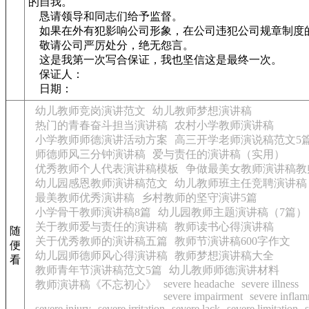
的自我。
恳请领导和同志们给予监督。
如果在外有犯影响公司形象，在公司违犯公司规章制度
敬请公司严厉处分，绝无怨言。
这是我第一次写合保证，我也坚信这是最终一次。
保证人：
日期：
幼儿教师竞岗演讲范文
幼儿教师梦想演讲稿
热门的青春奋斗担当演讲稿
农村小学教师演讲稿
小学教师师德演讲活动方案
高三开学老师演说稿范文5
师德师风三分钟演讲稿
爱与责任的演讲稿（实用）
优秀教师个人代表演讲稿模板
争做最美女教师演讲稿教
幼儿园感恩教师演讲稿范文
幼儿教师班主任竞聘演讲稿
最美教师优秀演讲稿
乡村教师的坚守演讲5篇
小学骨干教师演讲稿8篇
幼儿园教师主题演讲稿（7篇）
关于教师爱与责任的演讲稿
教师读书心得演讲稿
随
关于优秀教师的演讲稿五篇
教师节演讲稿600字作文
便
幼儿园师德师风心得演讲稿
教师梦想演讲稿大全
看
教师青年节演讲稿范文5篇
幼儿教师师德演讲材料
severe headache
severe illness
教师演讲稿《不忘初心》
severe impairment
severe infla
severe injury
severe irritation
severe lack
severe limitation