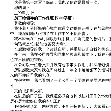
这是我第一次写合保证，我也坚信这是最后一次。
您的属下
__X年 月 日
员工给领导的工作保证书300字篇8
尊敬的领导:
我怀着万分忏悔的心境向你递交这份保证书，在与您的
中，我深刻地认识到了在工作中的不负职责，
我不应当在工作时间娱乐玩手机，在听完您的教诲后，
一句话就是“知错能改善莫大焉”。
也感激领导给我一个改过自新，并重新认识自我的机会
多年来，我在公司领导和同事的教诲和帮忙下，我在不
也在不段的犯错误。
在公司以一位老员工并没有起来带头作用，我深感惭愧
所以感激大家对我在即将过去一年之中屡屡犯下的错误
来的不便给予我的包容。
在包容中，我也看到了一个公司一个团体在发展过程中
性。
真的很多谢大家。
在以后的日子里，我保证必须会改掉以往对工作的懒散
尽心尽力做好自我的本职工作。
必须外树形象，内树素质，不断开拓创新，让大家看到