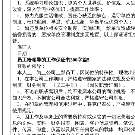
1、系统学习理论知识，抓紧个人世界观、价值观、人生
改造，深入学习业务知识，提高工作效率；
2、努力克服生活懒散、责任心缺乏的缺点，遵守单位的
制度，杜绝迟到、早退、旷工现象，争当单位优秀个人；
3、如违反单位相关安全制度、实施细则，给单位造成经
信誉损害的，愿按单位管理制度接受处置。以上保证请组
督。
保证人：
日期：
员工给领导的工作保证书300字篇5
尊敬的领导：
本人__，为__公司__部员工，因岗位的特殊性，现做出
1、在本公司工作期间，严格遵守国家的法律法规及公司
制度、财务制度、《员工手册》、《岗位职责汇编》。
2、不论在职或离职后，均不泄露本公司的商业机密，不
知识产权、不损害公司合法利益，严格遵守公司制度。
3、在印章的管理和使用过程中，将克已奉公，严格遵守
使用规定。
4、因工作及职务上的需要所持有或保管的一切记录着公
息的文件、资料、财务报表、图表、客户信息资料、笔记
件、传真、磁盘、仪器以及其它任何形式的载体，均归公