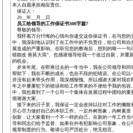
本人自愿承担相应责任。
保证人：
20__年__月__日
员工给领导的工作保证书300字篇7
尊敬的领导:
我怀着万分忏悔的心情向你递交这份保证书，在与您的
中，我深刻地认识到了在工作中的不负责任，给公司和自
展造成的严重影响。在听完您的教诲后，想到的唯一一句
错能改 善莫大焉”。也感谢领导给我一个改过自新，并重
的机会。
岁末年尾。在即将过去的一年当中，我在公司领导和同
帮助下，我在不断的成长，也在不段的犯错误。在公司以
并没有起来带头作用，我深感惭愧。所以感谢大家对我在
年之中屡屡犯下的错误和给工作带来的不便给予我的包容
中，我也看到了一个公司一个集体在发展过程中团结的重
很谢谢大家。
接下来的日子里，我保证一定会改掉以往对工作的懒散
尽心尽力做好自己的本职工作。一定外树形象，内树素质
创新，让大家看到一个不一样的自己。在新的一年工作当
导和同志们给予监督。如果在外有犯影响公司形象，在公
规章制度的行为。敬请公司严厉处分，绝无怨言。