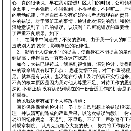
心，真的很惭愧。早在我刚踏进厂区大门的时候，公司领
令五申，一再强调，不得迟到，不得早退，不得旷工。严
的劳动纪律，但是自己并没有好好的去考虑我现在的责任
在的错误。对于我旷工的事情，通过此次深刻的教训和检
深地意识到了自己的错误。认识到自己所犯错误的重要性
了严重不良后果。如下；
1、 在同事中间造成了不良的影响。由于我一个人的旷
造成别人的 效仿，影响单位的纪律性。
2、 影响个人综合水平的提高，使自身在本能提高的条
到提高，使得自己一直都在迷茫状态！
如今，大错已经铸成，我感到很懊悔。深刻检讨，觉得
中的致命错误有以下几点： 思想觉悟不高，对工作重视程
足。就算是有认识，也没能在行动上及时的真正实行起来。
不高的根本原因是因为我对他人尊重不足。对待工作的思
深刻.不够正确.没有认识到现在的一份合适工作的机会是
和重要。
所以我决定有如下个人整改措施：
写份保质保量的检讨书一份！对自己思想上的错误根源
理，并认清可能造成的严重后果。以这次错误为教训，树
动组织纪律观念，不迟到、不早退、不旷工、严格遵守工
种规章制度。 认真克服粗心大意的缺点，努力将工作做好